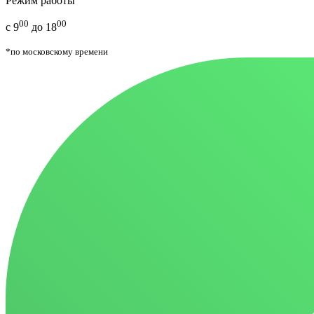
Режим работы
00
00
с 9
до 18
*по московскому времени