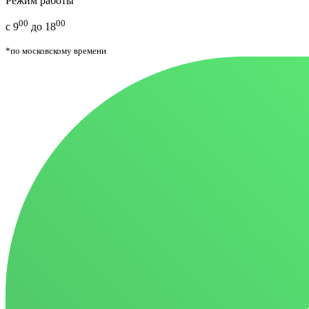
Режим работы
00
00
с 9
до 18
*по московскому времени