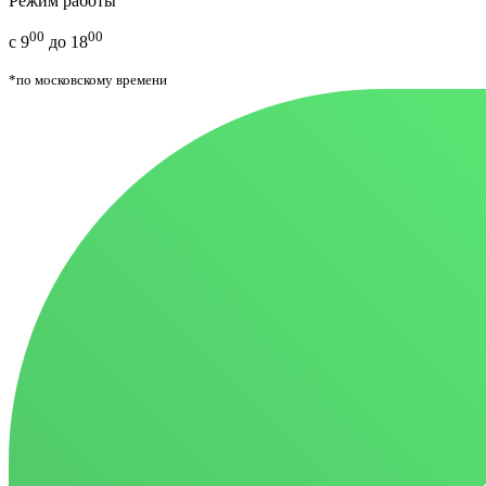
Режим работы
00
00
с 9
до 18
*по московскому времени