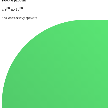
Режим работы
00
00
с 9
до 18
*по московскому времени