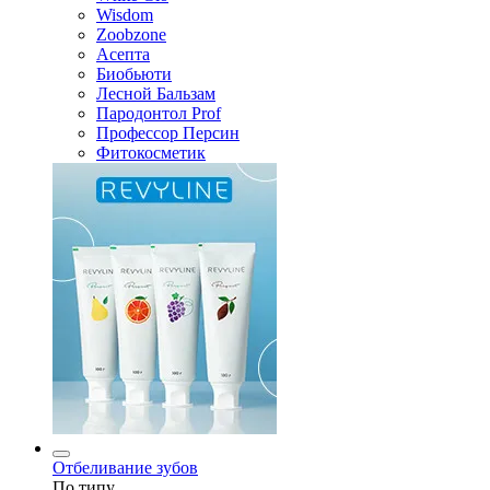
Wisdom
Zoobzone
Асепта
Биобьюти
Лесной Бальзам
Пародонтол Prof
Профессор Персин
Фитокосметик
Отбеливание зубов
По типу