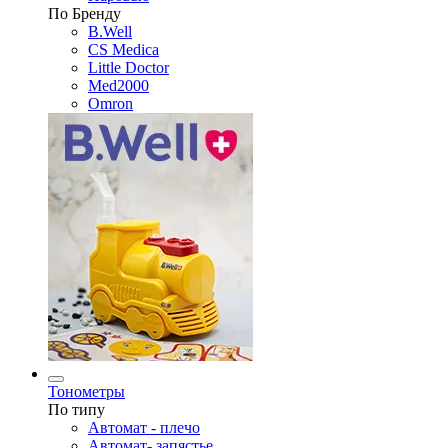
По Бренду
B.Well
CS Medica
Little Doctor
Med2000
Omron
Тонометры
По типу
Автомат - плечо
Автомат- запястье