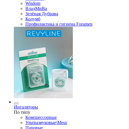
Wisdom
ВладМиВа
Зелёная Дубрава
Колумб
Профилактика и гигиена Foramen
Ингаляторы
По типу
Компрессорные
Ультразвуковые\Меш
Паровые