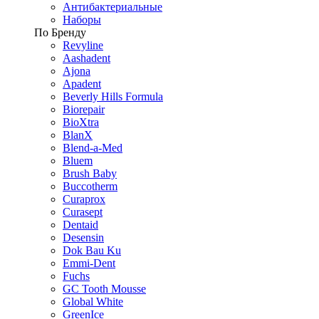
Антибактериальные
Наборы
По Бренду
Revyline
Aashadent
Ajona
Apadent
Beverly Hills Formula
Biorepair
BioXtra
BlanX
Blend-a-Med
Bluem
Brush Baby
Buccotherm
Curaprox
Curasept
Dentaid
Desensin
Dok Bau Ku
Emmi-Dent
Fuchs
GC Tooth Mousse
Global White
GreenIce