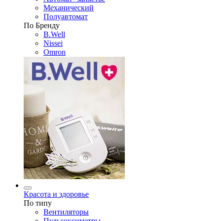
Механический
Полуавтомат
По Бренду
B.Well
Nissei
Omron
Красота и здоровье
По типу
Вентиляторы
Пульсоксиметры