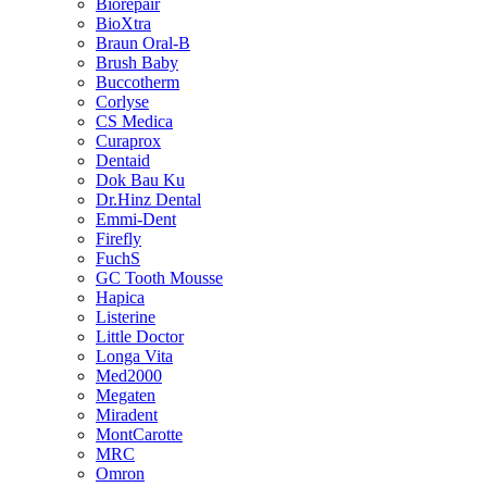
Biorepair
BioXtra
Braun Oral-B
Brush Baby
Buccotherm
Corlyse
CS Medica
Curaprox
Dentaid
Dok Bau Ku
Dr.Hinz Dental
Emmi-Dent
Firefly
FuchS
GC Tooth Mousse
Hapica
Listerine
Little Doctor
Longa Vita
Med2000
Megaten
Miradent
MontCarotte
MRC
Omron