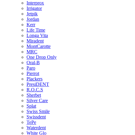
Interprox
Irrigator
Jetpik
Jordan
Kerr
Life Time
Longa Vita
Miradent
MontCarotte
MRC
One Drop Only
Oral-B
Paro
Pierrot
Plackers
PresiDENT
R.O.C.S
Sherbet
Silver Care
Splat
Swiss Smile
Swissdent
TePe
Waterdent
White Glo