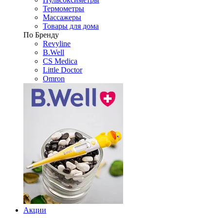
Термометры
Массажеры
Товары для дома
По Бренду
Revyline
B.Well
CS Medica
Little Doctor
Omron
Акции