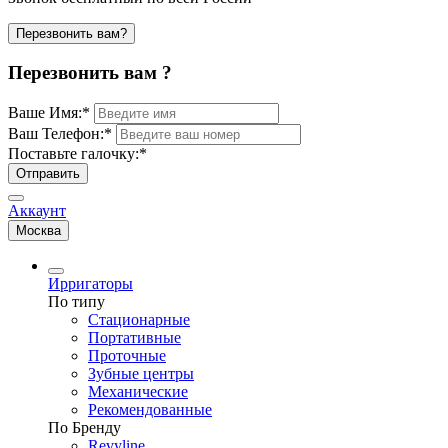
Перезвонить вам?
Перезвонить вам ?
Ваше Имя:
*
Ваш Телефон:
*
Поставьте галочку:
*
Отправить
Аккаунт
Москва
Ирригаторы
По типу
Стационарные
Портативные
Проточные
Зубные центры
Механические
Рекомендованные
По Бренду
Revyline