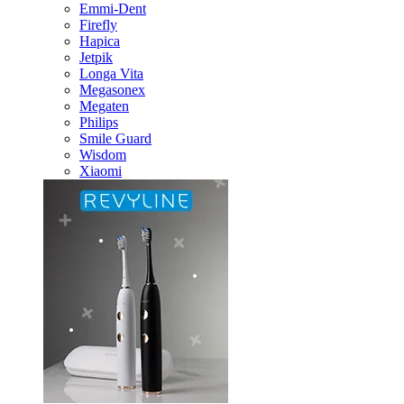
Emmi-Dent
Firefly
Hapica
Jetpik
Longa Vita
Megasonex
Megaten
Philips
Smile Guard
Wisdom
Xiaomi