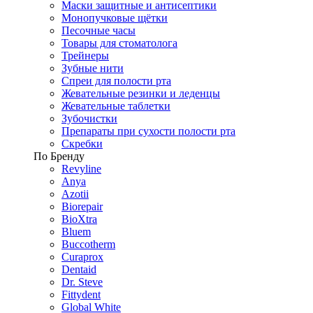
Маски защитные и антисептики
Монопучковые щётки
Песочные часы
Товары для стоматолога
Трейнеры
Зубные нити
Спреи для полости рта
Жевательные резинки и леденцы
Жевательные таблетки
Зубочистки
Препараты при сухости полости рта
Скребки
По Бренду
Revyline
Anya
Azotii
Biorepair
BioXtra
Bluem
Buccotherm
Curaprox
Dentaid
Dr. Steve
Fittydent
Global White