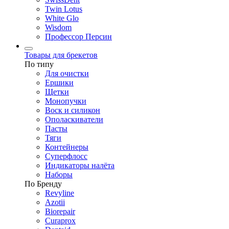
Twin Lotus
White Glo
Wisdom
Профессор Персин
Товары для брекетов
По типу
Для очистки
Ершики
Щетки
Монопучки
Воск и силикон
Ополаскиватели
Пасты
Тяги
Контейнеры
Суперфлосс
Индикаторы налёта
Наборы
По Бренду
Revyline
Azotii
Biorepair
Curaprox