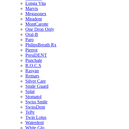
Longa Vita
Marvis
Megasonex
Miradent
MontCarotte
One Drop Only
Oral-B
Paro
PhilipsBreath Rx
Pierrot
PresiDENT
Punchale
R.O.C.S
Rasyan
Remars
Silver Care
Smile Guard
Splat
Stomatol
Swiss Smile
SwissDent
TePe
Twin Lotus
Waterdent
White Glo