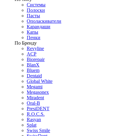
Системы
Полоски
Пасты
Ополаскиватели
Карандаши
Капы
Пенки
По Бренду
Revyline
ACP
Biorepair
BlanX
Bluem
Dentaid
Global White
Megami
Megasonex
Miradent
Oral-B
PresiDENT
R.O.C.S.
Rasyan
Splat
Swiss Smile
SwissDent