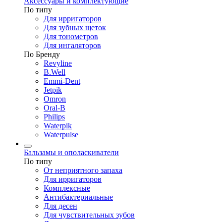
Аксессуары и комплектующие
По типу
Для ирригаторов
Для зубных щеток
Для тонометров
Для ингаляторов
По Бренду
Revyline
B.Well
Emmi-Dent
Jetpik
Omron
Oral-B
Philips
Waterpik
Waterpulse
Бальзамы и ополаскиватели
По типу
От неприятного запаха
Для ирригаторов
Комплексные
Антибактериальные
Для десен
Для чувствительных зубов