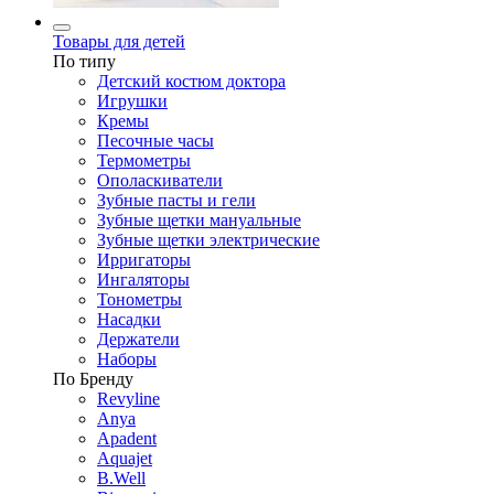
Товары для детей
По типу
Детский костюм доктора
Игрушки
Кремы
Песочные часы
Термометры
Ополаскиватели
Зубные пасты и гели
Зубные щетки мануальные
Зубные щетки электрические
Ирригаторы
Ингаляторы
Тонометры
Насадки
Держатели
Наборы
По Бренду
Revyline
Anya
Apadent
Aquajet
B.Well