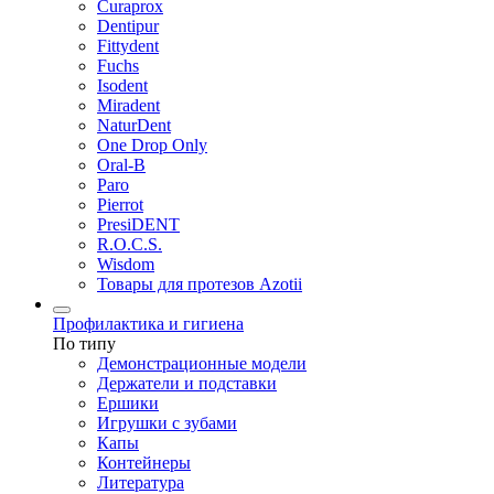
Curaprox
Dentipur
Fittydent
Fuchs
Isodent
Miradent
NaturDent
One Drop Only
Oral-B
Paro
Pierrot
PresiDENT
R.O.C.S.
Wisdom
Товары для протезов Azotii
Профилактика и гигиена
По типу
Демонстрационные модели
Держатели и подставки
Ершики
Игрушки с зубами
Капы
Контейнеры
Литература