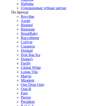
Наборы
Одноразовые зубные щетки
По Бренду
Revyline
Azotii
Biomed
Biorepair
BrushBaby
Buccotherm
Corlyse
Curaprox
Dentaid
Dok Bau Ku
Domery
Firefly
Global White
Longa Vita
Marvis
Miradent
One Drop Only
Oral-B
Paro
Pierrot
President
R.O.C.S.