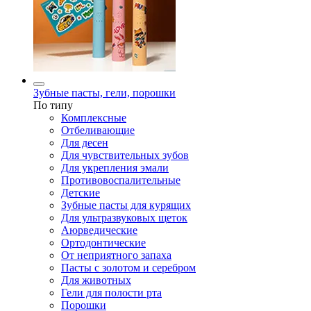
Зубные пасты, гели, порошки
По типу
Комплексные
Отбеливающие
Для десен
Для чувствительных зубов
Для укрепления эмали
Противовоспалительные
Детские
Зубные пасты для курящих
Для ультразвуковых щеток
Аюрведические
Ортодонтические
От неприятного запаха
Пасты с золотом и серебром
Для животных
Гели для полости рта
Порошки