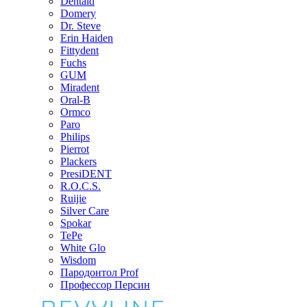
Dentaid
Domery
Dr. Steve
Erin Haiden
Fittydent
Fuchs
GUM
Miradent
Oral-B
Ormco
Paro
Philips
Pierrot
Plackers
PresiDENT
R.O.C.S.
Ruijie
Silver Care
Spokar
TePe
White Glo
Wisdom
Пародонтол Prof
Профессор Персин