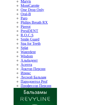
Marvis
MontCarotte
One Drop Only
Oral-B
Paro
Philips Breath RX
Pierrot
PresiDENT
R.O.C.S
Smile Guard
Spa for Teeth
Splat
Waterdent
Wisdom
Альбадент
Асепта
Доктор Персин
Ирикс
Лесной Бальзам
Пародонтол Prof
Профессор Персин