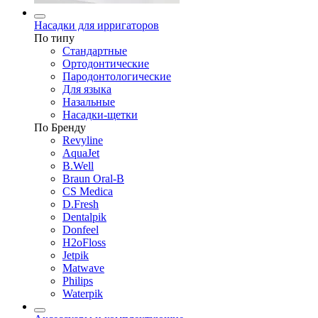
Насадки для ирригаторов
По типу
Стандартные
Ортодонтические
Пародонтологические
Для языка
Назальные
Насадки-щетки
По Бренду
Revyline
AquaJet
B.Well
Braun Oral-B
CS Medica
D.Fresh
Dentalpik
Donfeel
H2oFloss
Jetpik
Matwave
Philips
Waterpik