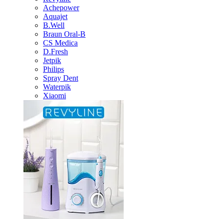
Achepower
Aquajet
B.Well
Braun Oral-B
CS Medica
D.Fresh
Jetpik
Philips
Spray Dent
Waterpik
Xiaomi