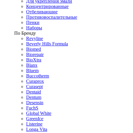
Для укрепления эмали
Концентрированные
Отбеливающие
Противовоспалительные
Пенки
Наборы
По Бренду
Revyline
Beverly Hills Formula
Biomed
Biorepair
BioXtra
Blanx
Bluem
Buccotherm
Curaprox
Curasept
Dentaid
Dentum
Desensin
FuchS
Global White
GreenIce
Listerine
Longa Vita