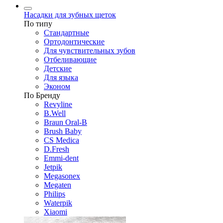
Насадки для зубных щеток
По типу
Стандартные
Ортодонтические
Для чувствительных зубов
Отбеливающие
Детские
Для языка
Эконом
По Бренду
Revyline
B.Well
Braun Oral-B
Brush Baby
CS Medica
D.Fresh
Emmi-dent
Jetpik
Megasonex
Megaten
Philips
Waterpik
Xiaomi