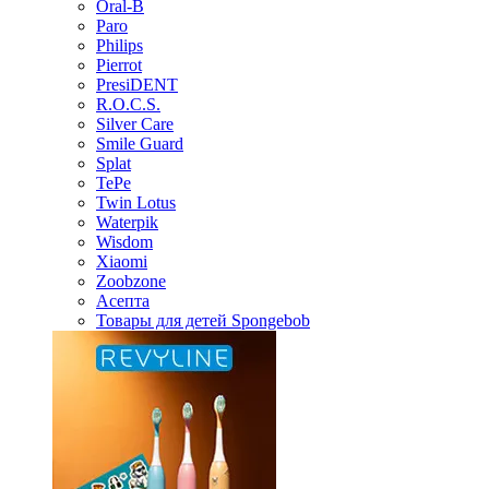
Oral-B
Paro
Philips
Pierrot
PresiDENT
R.O.C.S.
Silver Care
Smile Guard
Splat
TePe
Twin Lotus
Waterpik
Wisdom
Xiaomi
Zoobzone
Асепта
Товары для детей Spongebob