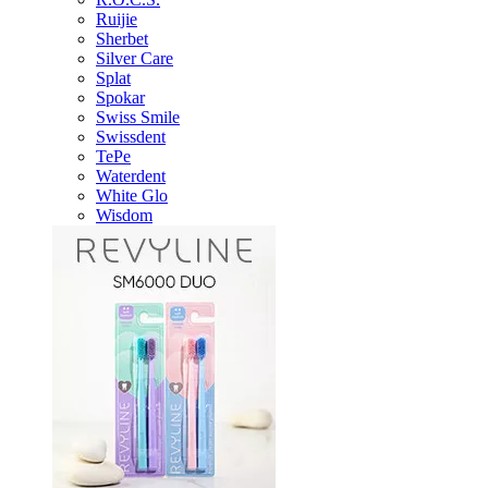
Ruijie
Sherbet
Silver Care
Splat
Spokar
Swiss Smile
Swissdent
TePe
Waterdent
White Glo
Wisdom