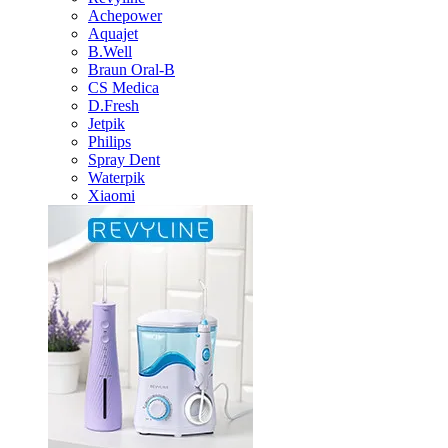
Achepower
Aquajet
B.Well
Braun Oral-B
CS Medica
D.Fresh
Jetpik
Philips
Spray Dent
Waterpik
Xiaomi