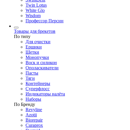
Twin Lotus
White Glo
Wisdom
Профессор Персин
Товары для брекетов
По типу
Для очистки
Ершики
Щетки
Монопучки
Воск и силикон
Ополаскиватели
Пасты
Тяги
Контейнеры
Суперфлосс
Индикаторы налёта
Наборы
По Бренду
Revyline
Azotii
Biorepair
Curaprox