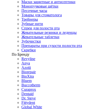
Маски защитные и антисептики
Монопучковые щётки
Песочные часы
Товары для стоматолога
Трейнеры
Зубные нити
Спреи для полости рта
Жевательные резинки и леденцы
Жевательные таблетки
Зубочистки
Препараты при сухости полости рта
Скребки
По Бренду
Revyline
Anya
Azotii
Biorepair
BioXtra
Bluem
Buccotherm
Curaprox
Dentaid
Dr. Steve
Fittydent
Global White