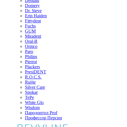
Dentaid
Domery
Dr. Steve
Erin Haiden
Fittydent
Fuchs
GUM
Miradent
Oral-B
Ormco
Paro
Philips
Pierrot
Plackers
PresiDENT
R.O.C.S.
Ruijie
Silver Care
Spokar
TePe
White Glo
Wisdom
Пародонтол Prof
Профессор Персин