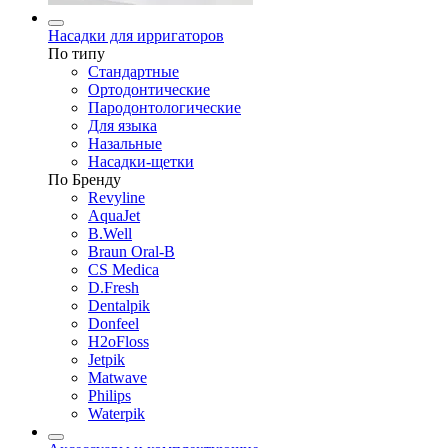
Насадки для ирригаторов
По типу
Стандартные
Ортодонтические
Пародонтологические
Для языка
Назальные
Насадки-щетки
По Бренду
Revyline
AquaJet
B.Well
Braun Oral-B
CS Medica
D.Fresh
Dentalpik
Donfeel
H2oFloss
Jetpik
Matwave
Philips
Waterpik