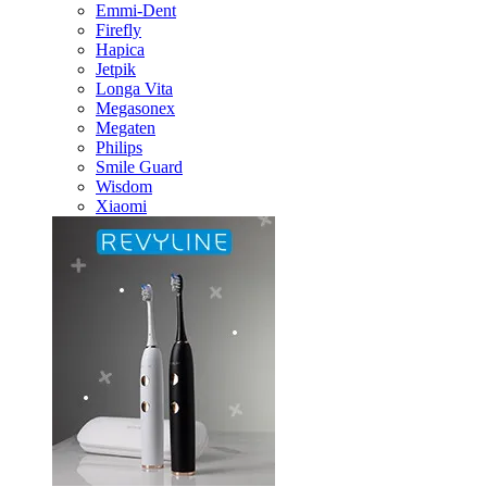
Emmi-Dent
Firefly
Hapica
Jetpik
Longa Vita
Megasonex
Megaten
Philips
Smile Guard
Wisdom
Xiaomi