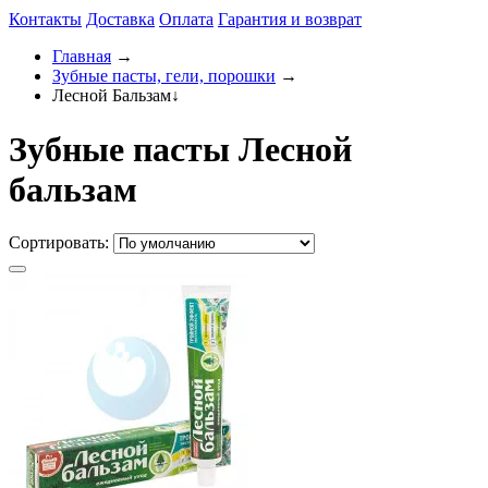
Контакты
Доставка
Оплата
Гарантия и возврат
Главная
→
Зубные пасты, гели, порошки
→
Лесной Бальзам
↓
Зубные пасты Лесной
бальзам
Сортировать: