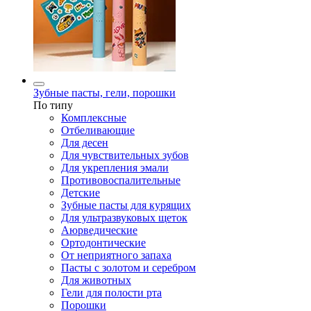
Зубные пасты, гели, порошки
По типу
Комплексные
Отбеливающие
Для десен
Для чувствительных зубов
Для укрепления эмали
Противовоспалительные
Детские
Зубные пасты для курящих
Для ультразвуковых щеток
Аюрведические
Ортодонтические
От неприятного запаха
Пасты с золотом и серебром
Для животных
Гели для полости рта
Порошки