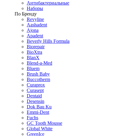
Антибактериальные
Наборы
По Бренду
Revyline
Aashadent
Ajona
Apadent
Beverly Hills Formula
Biorepair
BioXtra
BlanX
Blend-a-Med
Bluem
Brush Baby
Buccotherm
Curaprox
Curasept
Dentaid
Desensin
Dok Bau Ku
Emmi-Dent
Fuchs
GC Tooth Mousse
Global White
GreenIce