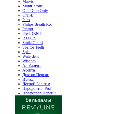
Marvis
MontCarotte
One Drop Only
Oral-B
Paro
Philips Breath RX
Pierrot
PresiDENT
R.O.C.S
Smile Guard
Spa for Teeth
Splat
Waterdent
Wisdom
Альбадент
Асепта
Доктор Персин
Ирикс
Лесной Бальзам
Пародонтол Prof
Профессор Персин