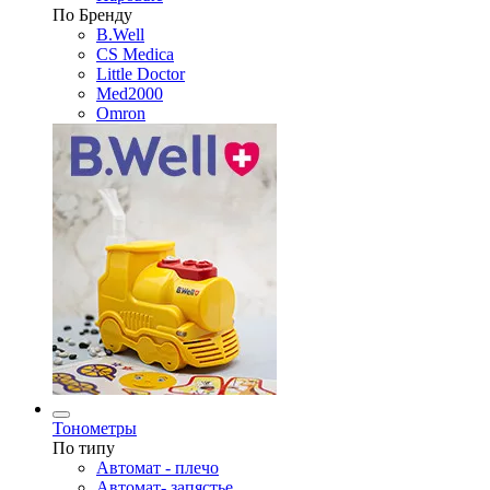
По Бренду
B.Well
CS Medica
Little Doctor
Med2000
Omron
Тонометры
По типу
Автомат - плечо
Автомат- запястье