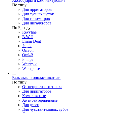
Аксессуары и комплектующие
По типу
Для ирригаторов
Для зубных щеток
Для тонометров
Для ингаляторов
По Бренду
Revyline
B.Well
Emmi-Dent
Jetpik
Omron
Oral-B
Philips
Waterpik
Waterpulse
Бальзамы и ополаскиватели
По типу
От неприятного запаха
Для ирригаторов
Комплексные
Антибактериальные
Для десен
Для чувствительных зубов