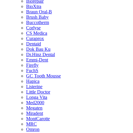
Biorepair
BioXtra
Braun Oral-B
Brush Baby
Buccotherm
Corlyse
CS Medica
Curaprox
Dentaid
Dok Bau Ku
Dr.Hinz Dental
Emmi-Dent
Firefly
FuchS
GC Tooth Mousse
Hapica
Listerine
Little Doctor
Longa Vita
Med2000
Megaten
Miradent
MontCarotte
MRC
Omron