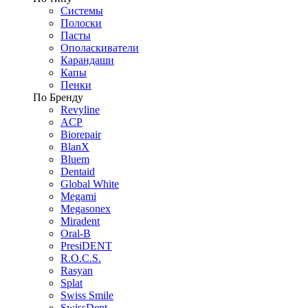
Системы
Полоски
Пасты
Ополаскиватели
Карандаши
Капы
Пенки
По Бренду
Revyline
ACP
Biorepair
BlanX
Bluem
Dentaid
Global White
Megami
Megasonex
Miradent
Oral-B
PresiDENT
R.O.C.S.
Rasyan
Splat
Swiss Smile
SwissDent