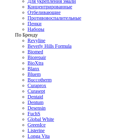
Для укрепления эмали
Концентрированные
Отбеливающие
Противовоспалительные
Пенки
Наборы
По Бренду
Revyline
Beverly Hills Formula
Biomed
Biorepair
BioXtra
Blanx
Bluem
Buccotherm
Curaprox
Curasept
Dentaid
Dentum
Desensin
FuchS
Global White
GreenIce
Listerine
Longa Vita