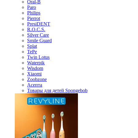
Oral-B
Paro
Philips
Pierrot
PresiDENT
R.O.C.S.
Silver Care
Smile Guard
Splat
TePe
Twin Lotus
Waterpik
Wisdom
Xiaomi
Zoobzone
Асепта
Товары для детей Spongebob