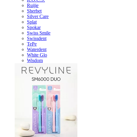
Ruijie
Sherbet
Silver Care
Splat
Spokar
Swiss Smile
Swissdent
TePe
Waterdent
White Glo
Wisdom