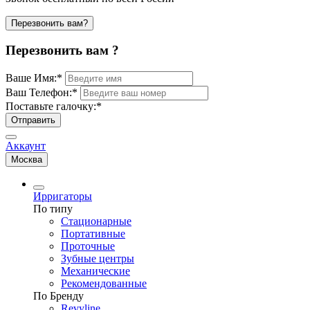
Перезвонить вам?
Перезвонить вам ?
Ваше Имя:
*
Ваш Телефон:
*
Поставьте галочку:
*
Отправить
Аккаунт
Москва
Ирригаторы
По типу
Стационарные
Портативные
Проточные
Зубные центры
Механические
Рекомендованные
По Бренду
Revyline