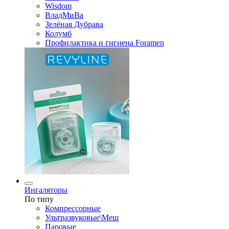
Wisdom
ВладМиВа
Зелёная Дубрава
Колумб
Профилактика и гигиена Foramen
Ингаляторы
По типу
Компрессорные
Ультразвуковые\Меш
Паровые