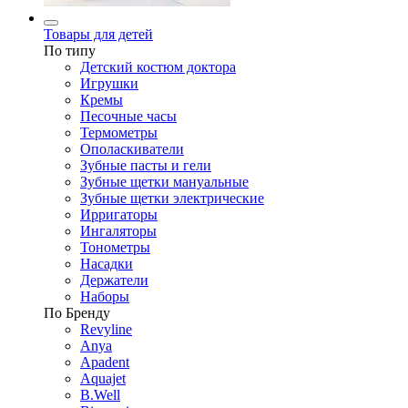
Товары для детей
По типу
Детский костюм доктора
Игрушки
Кремы
Песочные часы
Термометры
Ополаскиватели
Зубные пасты и гели
Зубные щетки мануальные
Зубные щетки электрические
Ирригаторы
Ингаляторы
Тонометры
Насадки
Держатели
Наборы
По Бренду
Revyline
Anya
Apadent
Aquajet
B.Well