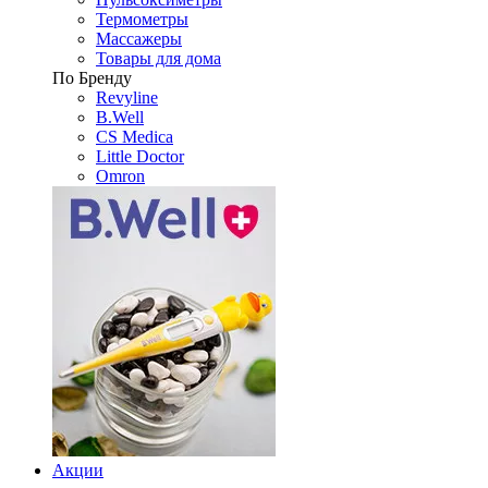
Термометры
Массажеры
Товары для дома
По Бренду
Revyline
B.Well
CS Medica
Little Doctor
Omron
Акции