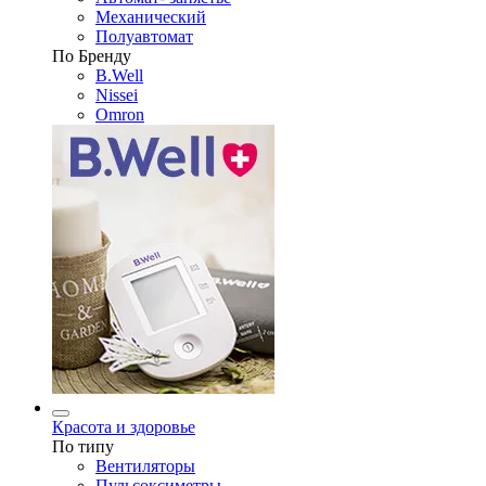
Механический
Полуавтомат
По Бренду
B.Well
Nissei
Omron
Красота и здоровье
По типу
Вентиляторы
Пульсоксиметры