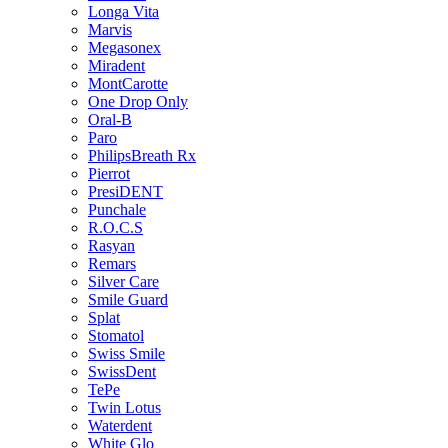
Longa Vita
Marvis
Megasonex
Miradent
MontCarotte
One Drop Only
Oral-B
Paro
PhilipsBreath Rx
Pierrot
PresiDENT
Punchale
R.O.C.S
Rasyan
Remars
Silver Care
Smile Guard
Splat
Stomatol
Swiss Smile
SwissDent
TePe
Twin Lotus
Waterdent
White Glo