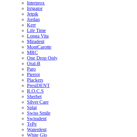
Interprox
Irrigator
Jetpik
Jordan
Kerr
Life Time
Longa Vita
Miradent
MontCarotte
MRC
One Drop Only
Oral-B
Paro
Pierrot
Plackers
PresiDENT
R.O.C.S
Sherbet
Silver Care
Splat
Swiss Smile
Swissdent
TePe
Waterdent
White Glo