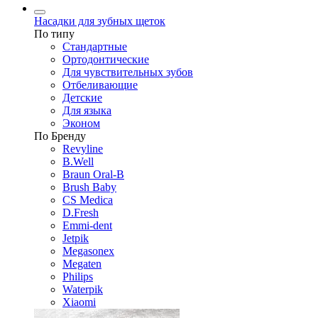
Насадки для зубных щеток
По типу
Стандартные
Ортодонтические
Для чувствительных зубов
Отбеливающие
Детские
Для языка
Эконом
По Бренду
Revyline
B.Well
Braun Oral-B
Brush Baby
CS Medica
D.Fresh
Emmi-dent
Jetpik
Megasonex
Megaten
Philips
Waterpik
Xiaomi