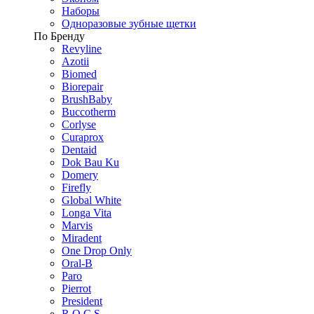
Наборы
Одноразовые зубные щетки
По Бренду
Revyline
Azotii
Biomed
Biorepair
BrushBaby
Buccotherm
Corlyse
Curaprox
Dentaid
Dok Bau Ku
Domery
Firefly
Global White
Longa Vita
Marvis
Miradent
One Drop Only
Oral-B
Paro
Pierrot
President
R.O.C.S.