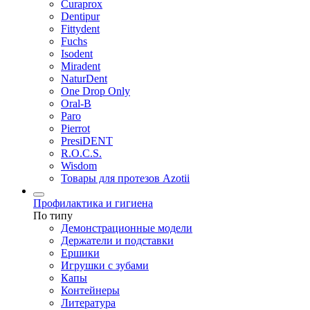
Curaprox
Dentipur
Fittydent
Fuchs
Isodent
Miradent
NaturDent
One Drop Only
Oral-B
Paro
Pierrot
PresiDENT
R.O.C.S.
Wisdom
Товары для протезов Azotii
Профилактика и гигиена
По типу
Демонстрационные модели
Держатели и подставки
Ершики
Игрушки с зубами
Капы
Контейнеры
Литература