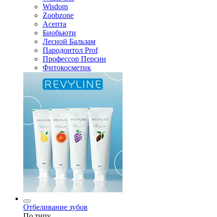
Wisdom
Zoobzone
Асепта
Биобьюти
Лесной Бальзам
Пародонтол Prof
Профессор Персин
Фитокосметик
Отбеливание зубов
По типу