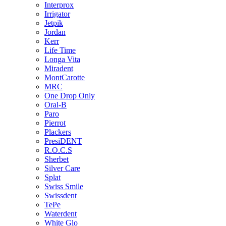
Interprox
Irrigator
Jetpik
Jordan
Kerr
Life Time
Longa Vita
Miradent
MontCarotte
MRC
One Drop Only
Oral-B
Paro
Pierrot
Plackers
PresiDENT
R.O.C.S
Sherbet
Silver Care
Splat
Swiss Smile
Swissdent
TePe
Waterdent
White Glo