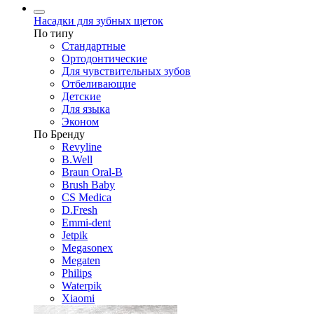
Насадки для зубных щеток
По типу
Стандартные
Ортодонтические
Для чувствительных зубов
Отбеливающие
Детские
Для языка
Эконом
По Бренду
Revyline
B.Well
Braun Oral-B
Brush Baby
CS Medica
D.Fresh
Emmi-dent
Jetpik
Megasonex
Megaten
Philips
Waterpik
Xiaomi