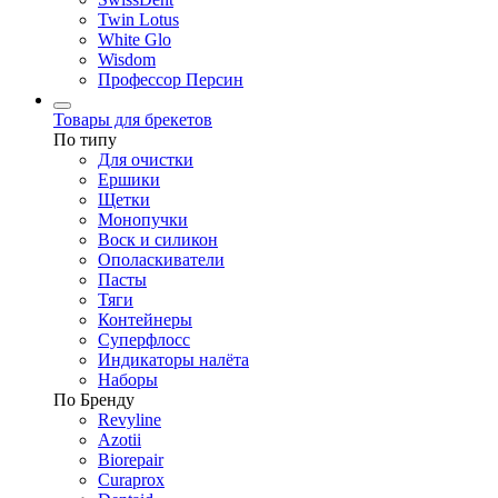
Twin Lotus
White Glo
Wisdom
Профессор Персин
Товары для брекетов
По типу
Для очистки
Ершики
Щетки
Монопучки
Воск и силикон
Ополаскиватели
Пасты
Тяги
Контейнеры
Суперфлосс
Индикаторы налёта
Наборы
По Бренду
Revyline
Azotii
Biorepair
Curaprox