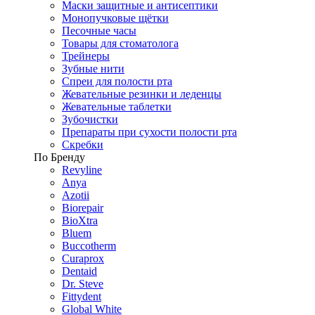
Маски защитные и антисептики
Монопучковые щётки
Песочные часы
Товары для стоматолога
Трейнеры
Зубные нити
Спреи для полости рта
Жевательные резинки и леденцы
Жевательные таблетки
Зубочистки
Препараты при сухости полости рта
Скребки
По Бренду
Revyline
Anya
Azotii
Biorepair
BioXtra
Bluem
Buccotherm
Curaprox
Dentaid
Dr. Steve
Fittydent
Global White