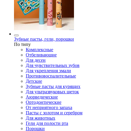
Зубные пасты, гели, порошки
По типу
Комплексные
Отбеливающие
Для десен
Для чувствительных зубов
Для укрепления эмали
Противовоспалительные
Детские
Зубные пасты для курящих
Для ультразвуковых щеток
Аюрведические
Ортодонтические
От неприятного запаха
Пасты с золотом и серебром
Для животных
Гели для полости рта
Порошки