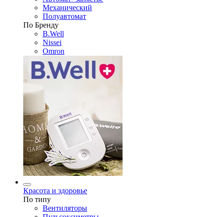
Механический
Полуавтомат
По Бренду
B.Well
Nissei
Omron
Красота и здоровье
По типу
Вентиляторы
Пульсоксиметры