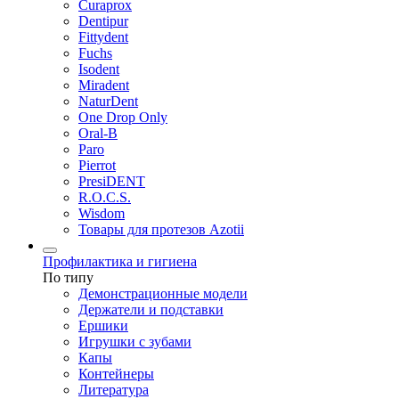
Curaprox
Dentipur
Fittydent
Fuchs
Isodent
Miradent
NaturDent
One Drop Only
Oral-B
Paro
Pierrot
PresiDENT
R.O.C.S.
Wisdom
Товары для протезов Azotii
Профилактика и гигиена
По типу
Демонстрационные модели
Держатели и подставки
Ершики
Игрушки с зубами
Капы
Контейнеры
Литература