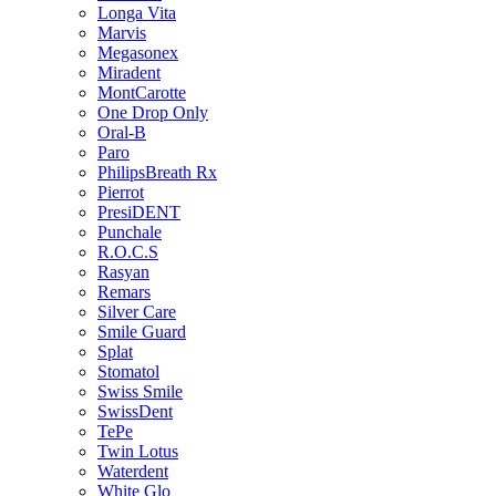
Longa Vita
Marvis
Megasonex
Miradent
MontCarotte
One Drop Only
Oral-B
Paro
PhilipsBreath Rx
Pierrot
PresiDENT
Punchale
R.O.C.S
Rasyan
Remars
Silver Care
Smile Guard
Splat
Stomatol
Swiss Smile
SwissDent
TePe
Twin Lotus
Waterdent
White Glo