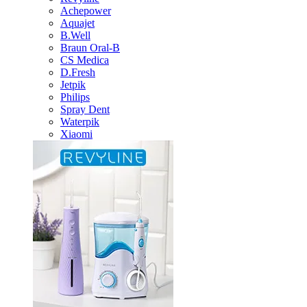
Achepower
Aquajet
B.Well
Braun Oral-B
CS Medica
D.Fresh
Jetpik
Philips
Spray Dent
Waterpik
Xiaomi