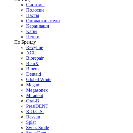
Системы
Полоски
Пасты
Ополаскиватели
Карандаши
Капы
Пенки
По Бренду
Revyline
ACP
Biorepair
BlanX
Bluem
Dentaid
Global White
Megami
Megasonex
Miradent
Oral-B
PresiDENT
R.O.C.S.
Rasyan
Splat
Swiss Smile
SwissDent