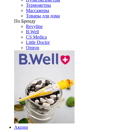
Термометры
Массажеры
Товары для дома
По Бренду
Revyline
B.Well
CS Medica
Little Doctor
Omron
Акции