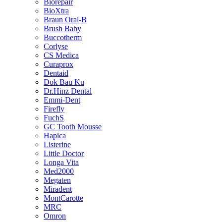
Biorepair
BioXtra
Braun Oral-B
Brush Baby
Buccotherm
Corlyse
CS Medica
Curaprox
Dentaid
Dok Bau Ku
Dr.Hinz Dental
Emmi-Dent
Firefly
FuchS
GC Tooth Mousse
Hapica
Listerine
Little Doctor
Longa Vita
Med2000
Megaten
Miradent
MontCarotte
MRC
Omron