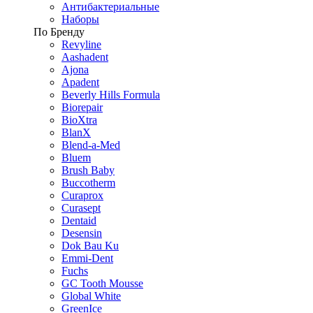
Антибактериальные
Наборы
По Бренду
Revyline
Aashadent
Ajona
Apadent
Beverly Hills Formula
Biorepair
BioXtra
BlanX
Blend-a-Med
Bluem
Brush Baby
Buccotherm
Curaprox
Curasept
Dentaid
Desensin
Dok Bau Ku
Emmi-Dent
Fuchs
GC Tooth Mousse
Global White
GreenIce