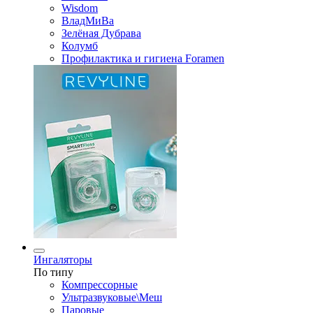
Wisdom
ВладМиВа
Зелёная Дубрава
Колумб
Профилактика и гигиена Foramen
Ингаляторы
По типу
Компрессорные
Ультразвуковые\Меш
Паровые