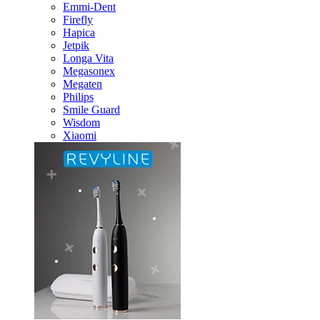
Emmi-Dent
Firefly
Hapica
Jetpik
Longa Vita
Megasonex
Megaten
Philips
Smile Guard
Wisdom
Xiaomi