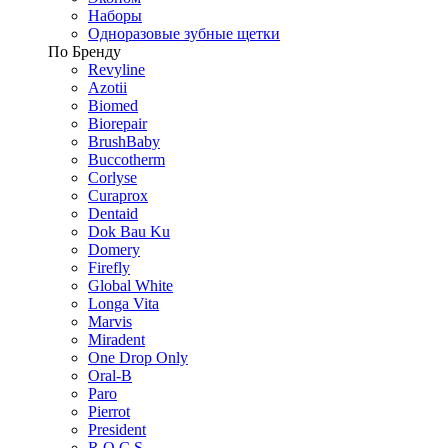
Наборы
Одноразовые зубные щетки
По Бренду
Revyline
Azotii
Biomed
Biorepair
BrushBaby
Buccotherm
Corlyse
Curaprox
Dentaid
Dok Bau Ku
Domery
Firefly
Global White
Longa Vita
Marvis
Miradent
One Drop Only
Oral-B
Paro
Pierrot
President
R.O.C.S.