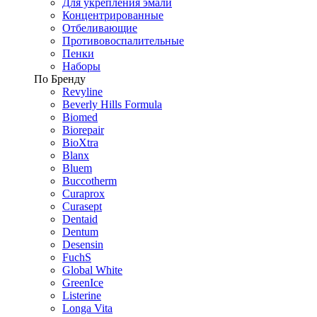
Для укрепления эмали
Концентрированные
Отбеливающие
Противовоспалительные
Пенки
Наборы
По Бренду
Revyline
Beverly Hills Formula
Biomed
Biorepair
BioXtra
Blanx
Bluem
Buccotherm
Curaprox
Curasept
Dentaid
Dentum
Desensin
FuchS
Global White
GreenIce
Listerine
Longa Vita