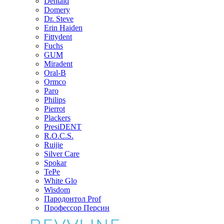
Dentaid
Domery
Dr. Steve
Erin Haiden
Fittydent
Fuchs
GUM
Miradent
Oral-B
Ormco
Paro
Philips
Pierrot
Plackers
PresiDENT
R.O.C.S.
Ruijie
Silver Care
Spokar
TePe
White Glo
Wisdom
Пародонтол Prof
Профессор Персин