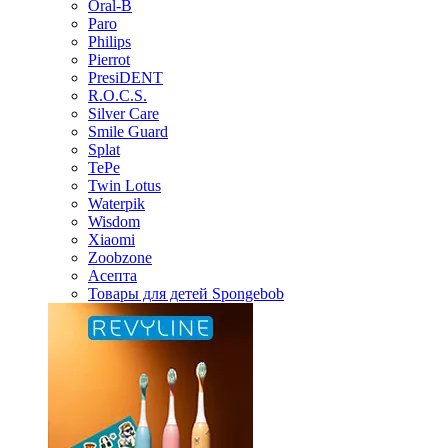
Oral-B
Paro
Philips
Pierrot
PresiDENT
R.O.C.S.
Silver Care
Smile Guard
Splat
TePe
Twin Lotus
Waterpik
Wisdom
Xiaomi
Zoobzone
Асепта
Товары для детей Spongebob