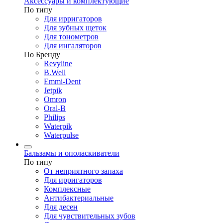
Аксессуары и комплектующие
По типу
Для ирригаторов
Для зубных щеток
Для тонометров
Для ингаляторов
По Бренду
Revyline
B.Well
Emmi-Dent
Jetpik
Omron
Oral-B
Philips
Waterpik
Waterpulse
Бальзамы и ополаскиватели
По типу
От неприятного запаха
Для ирригаторов
Комплексные
Антибактериальные
Для десен
Для чувствительных зубов