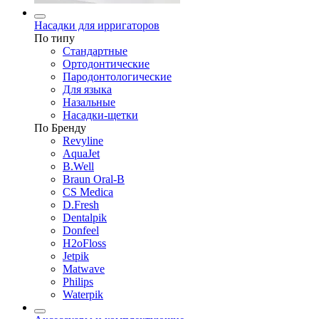
Насадки для ирригаторов
По типу
Стандартные
Ортодонтические
Пародонтологические
Для языка
Назальные
Насадки-щетки
По Бренду
Revyline
AquaJet
B.Well
Braun Oral-B
CS Medica
D.Fresh
Dentalpik
Donfeel
H2oFloss
Jetpik
Matwave
Philips
Waterpik