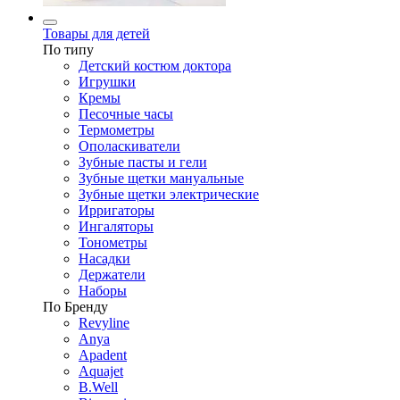
Товары для детей
По типу
Детский костюм доктора
Игрушки
Кремы
Песочные часы
Термометры
Ополаскиватели
Зубные пасты и гели
Зубные щетки мануальные
Зубные щетки электрические
Ирригаторы
Ингаляторы
Тонометры
Насадки
Держатели
Наборы
По Бренду
Revyline
Anya
Apadent
Aquajet
B.Well