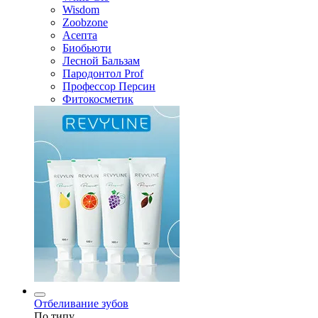
Wisdom
Zoobzone
Асепта
Биобьюти
Лесной Бальзам
Пародонтол Prof
Профессор Персин
Фитокосметик
Отбеливание зубов
По типу