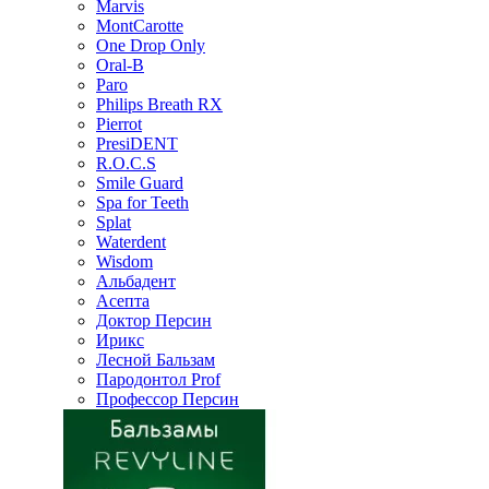
Marvis
MontCarotte
One Drop Only
Oral-B
Paro
Philips Breath RX
Pierrot
PresiDENT
R.O.C.S
Smile Guard
Spa for Teeth
Splat
Waterdent
Wisdom
Альбадент
Асепта
Доктор Персин
Ирикс
Лесной Бальзам
Пародонтол Prof
Профессор Персин