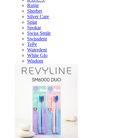
Ruijie
Sherbet
Silver Care
Splat
Spokar
Swiss Smile
Swissdent
TePe
Waterdent
White Glo
Wisdom