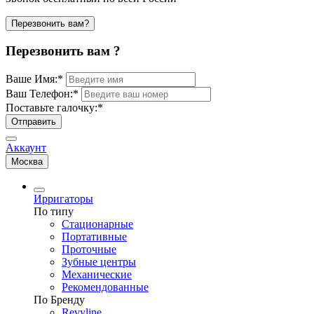
Перезвонить вам?
Перезвонить вам ?
Ваше Имя:
*
Ваш Телефон:
*
Поставьте галочку:
*
Отправить
Аккаунт
Москва
Ирригаторы
По типу
Стационарные
Портативные
Проточные
Зубные центры
Механические
Рекомендованные
По Бренду
Revyline