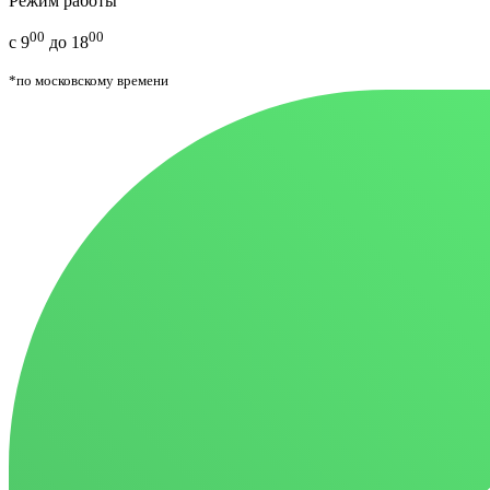
Режим работы
00
00
с 9
до 18
*по московскому времени