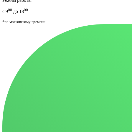
Режим работы
00
00
с 9
до 18
*по московскому времени