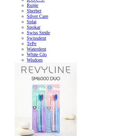
Ruijie
Sherbet
Silver Care
Splat
Spokar
Swiss Smile
Swissdent
TePe
Waterdent
White Glo
Wisdom