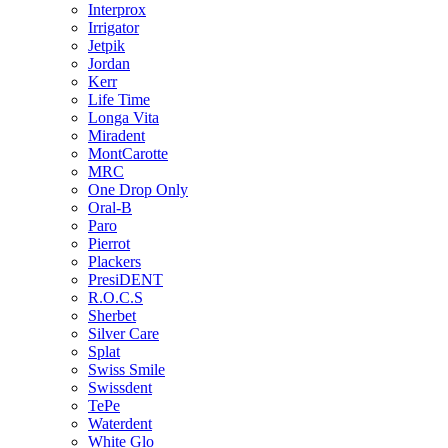
Interprox
Irrigator
Jetpik
Jordan
Kerr
Life Time
Longa Vita
Miradent
MontCarotte
MRC
One Drop Only
Oral-B
Paro
Pierrot
Plackers
PresiDENT
R.O.C.S
Sherbet
Silver Care
Splat
Swiss Smile
Swissdent
TePe
Waterdent
White Glo