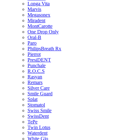
Longa Vita
Marvis
Megasonex
Miradent
MontCarotte
One Drop Only
Oral-B
Paro
PhilipsBreath Rx
Pierrot
PresiDENT
Punchale
R.O.C.S
Rasyan
Remars
Silver Care
Smile Guard
Splat
Stomatol
Swiss Smile
SwissDent
TePe
Twin Lotus
Waterdent
White Glo