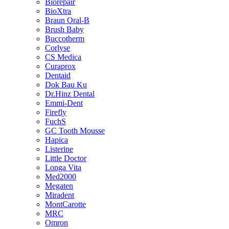
Biorepair
BioXtra
Braun Oral-B
Brush Baby
Buccotherm
Corlyse
CS Medica
Curaprox
Dentaid
Dok Bau Ku
Dr.Hinz Dental
Emmi-Dent
Firefly
FuchS
GC Tooth Mousse
Hapica
Listerine
Little Doctor
Longa Vita
Med2000
Megaten
Miradent
MontCarotte
MRC
Omron