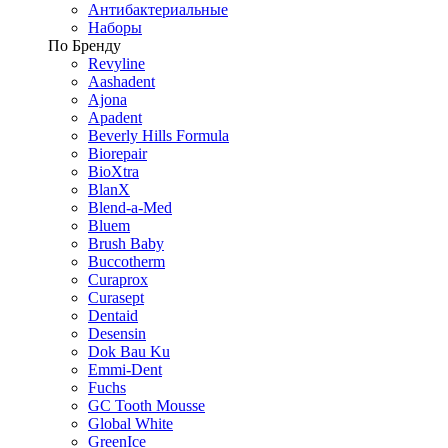
Антибактериальные
Наборы
По Бренду
Revyline
Aashadent
Ajona
Apadent
Beverly Hills Formula
Biorepair
BioXtra
BlanX
Blend-a-Med
Bluem
Brush Baby
Buccotherm
Curaprox
Curasept
Dentaid
Desensin
Dok Bau Ku
Emmi-Dent
Fuchs
GC Tooth Mousse
Global White
GreenIce