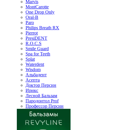
Marvis
MontCarotte
One Drop Only
Oral-B
Paro
Philips Breath RX
Pierrot
PresiDENT
R.O.C.S
Smile Guard
Spa for Teeth
Splat
Waterdent
Wisdom
Альбадент
Асепта
Доктор Персин
Ирикс
Лесной Бальзам
Пародонтол Prof
Профессор Персин