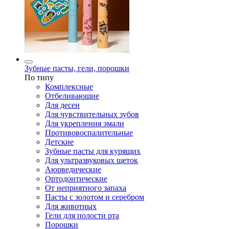
Зубные пасты, гели, порошки
По типу
Комплексные
Отбеливающие
Для десен
Для чувствительных зубов
Для укрепления эмали
Противовоспалительные
Детские
Зубные пасты для курящих
Для ультразвуковых щеток
Аюрведические
Ортодонтические
От неприятного запаха
Пасты с золотом и серебром
Для животных
Гели для полости рта
Порошки