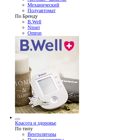
Механический
Полуавтомат
По Бренду
B.Well
Nissei
Omron
Красота и здоровье
По типу
Вентиляторы
Пульсоксиметры