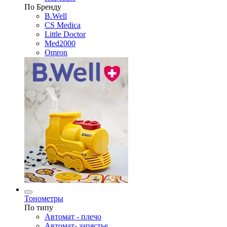
По Бренду
B.Well
CS Medica
Little Doctor
Med2000
Omron
Тонометры
По типу
Автомат - плечо
Автомат- запястье