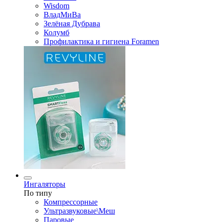
Wisdom
ВладМиВа
Зелёная Дубрава
Колумб
Профилактика и гигиена Foramen
Ингаляторы
По типу
Компрессорные
Ультразвуковые\Меш
Паровые