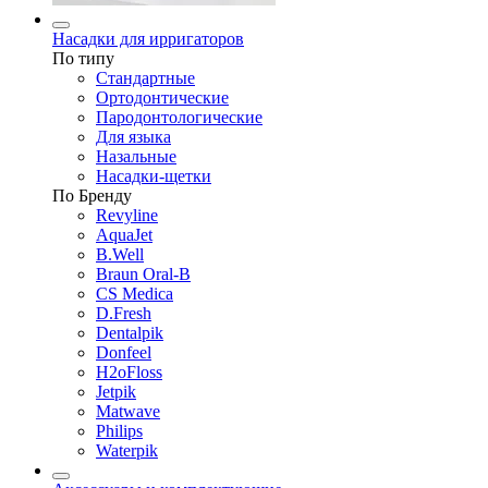
Насадки для ирригаторов
По типу
Стандартные
Ортодонтические
Пародонтологические
Для языка
Назальные
Насадки-щетки
По Бренду
Revyline
AquaJet
B.Well
Braun Oral-B
CS Medica
D.Fresh
Dentalpik
Donfeel
H2oFloss
Jetpik
Matwave
Philips
Waterpik