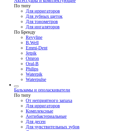
Аксессуары и комплектующие
По типу
Для ирригаторов
Для зубных щеток
Для тонометров
Для ингаляторов
По Бренду
Revyline
B.Well
Emmi-Dent
Jetpik
Omron
Oral-B
Philips
Waterpik
Waterpulse
Бальзамы и ополаскиватели
По типу
От неприятного запаха
Для ирригаторов
Комплексные
Антибактериальные
Для десен
Для чувствительных зубов