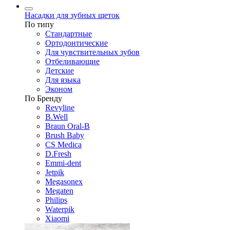
Насадки для зубных щеток
По типу
Стандартные
Ортодонтические
Для чувствительных зубов
Отбеливающие
Детские
Для языка
Эконом
По Бренду
Revyline
B.Well
Braun Oral-B
Brush Baby
CS Medica
D.Fresh
Emmi-dent
Jetpik
Megasonex
Megaten
Philips
Waterpik
Xiaomi