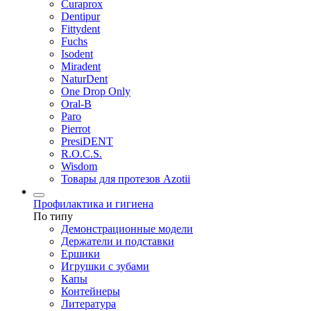
Curaprox
Dentipur
Fittydent
Fuchs
Isodent
Miradent
NaturDent
One Drop Only
Oral-B
Paro
Pierrot
PresiDENT
R.O.C.S.
Wisdom
Товары для протезов Azotii
Профилактика и гигиена
По типу
Демонстрационные модели
Держатели и подставки
Ершики
Игрушки с зубами
Капы
Контейнеры
Литература