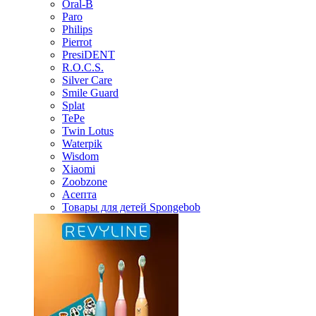
Oral-B
Paro
Philips
Pierrot
PresiDENT
R.O.C.S.
Silver Care
Smile Guard
Splat
TePe
Twin Lotus
Waterpik
Wisdom
Xiaomi
Zoobzone
Асепта
Товары для детей Spongebob