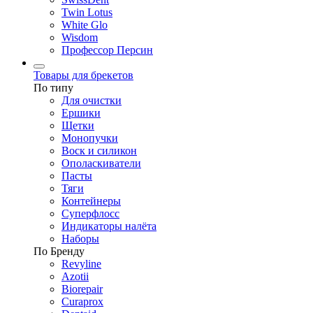
Twin Lotus
White Glo
Wisdom
Профессор Персин
Товары для брекетов
По типу
Для очистки
Ершики
Щетки
Монопучки
Воск и силикон
Ополаскиватели
Пасты
Тяги
Контейнеры
Суперфлосс
Индикаторы налёта
Наборы
По Бренду
Revyline
Azotii
Biorepair
Curaprox