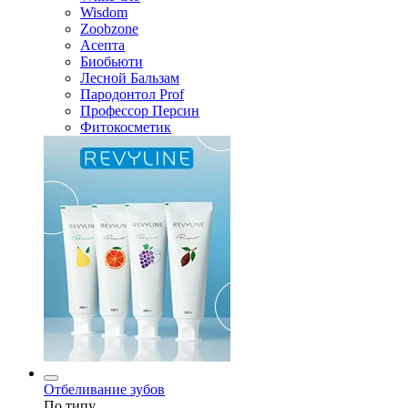
Wisdom
Zoobzone
Асепта
Биобьюти
Лесной Бальзам
Пародонтол Prof
Профессор Персин
Фитокосметик
Отбеливание зубов
По типу