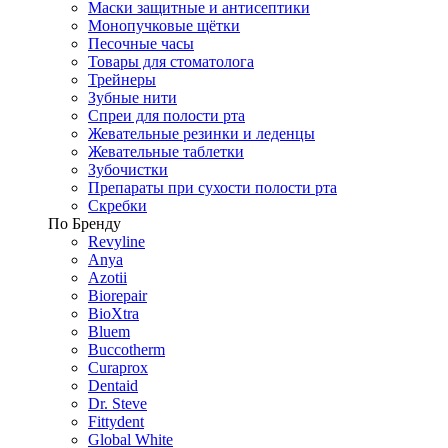
Маски защитные и антисептики
Монопучковые щётки
Песочные часы
Товары для стоматолога
Трейнеры
Зубные нити
Спреи для полости рта
Жевательные резинки и леденцы
Жевательные таблетки
Зубочистки
Препараты при сухости полости рта
Скребки
По Бренду
Revyline
Anya
Azotii
Biorepair
BioXtra
Bluem
Buccotherm
Curaprox
Dentaid
Dr. Steve
Fittydent
Global White