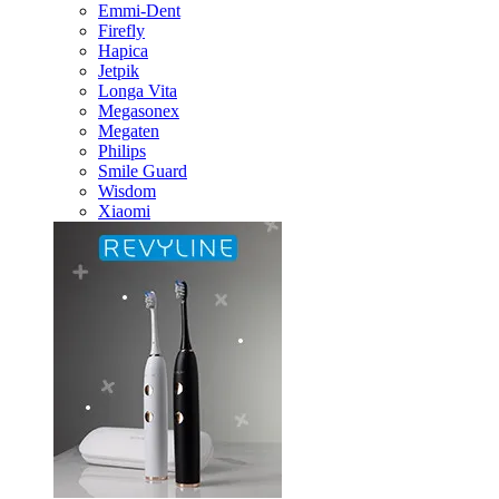
Emmi-Dent
Firefly
Hapica
Jetpik
Longa Vita
Megasonex
Megaten
Philips
Smile Guard
Wisdom
Xiaomi