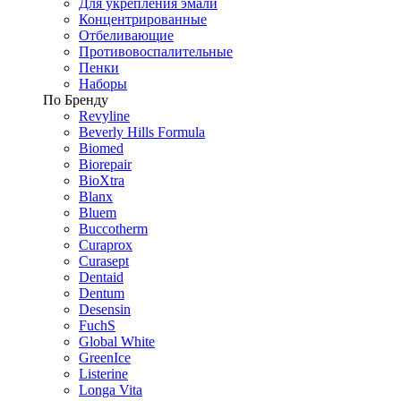
Для укрепления эмали
Концентрированные
Отбеливающие
Противовоспалительные
Пенки
Наборы
По Бренду
Revyline
Beverly Hills Formula
Biomed
Biorepair
BioXtra
Blanx
Bluem
Buccotherm
Curaprox
Curasept
Dentaid
Dentum
Desensin
FuchS
Global White
GreenIce
Listerine
Longa Vita