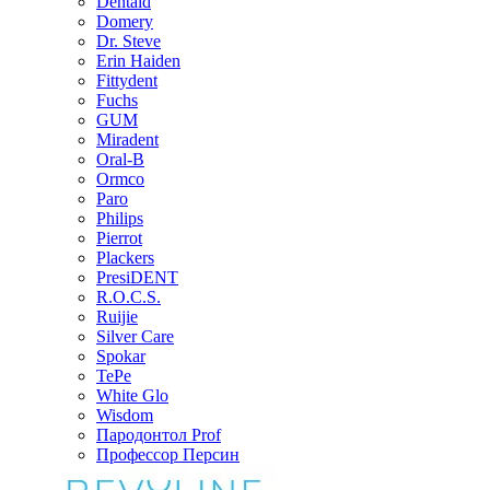
Dentaid
Domery
Dr. Steve
Erin Haiden
Fittydent
Fuchs
GUM
Miradent
Oral-B
Ormco
Paro
Philips
Pierrot
Plackers
PresiDENT
R.O.C.S.
Ruijie
Silver Care
Spokar
TePe
White Glo
Wisdom
Пародонтол Prof
Профессор Персин