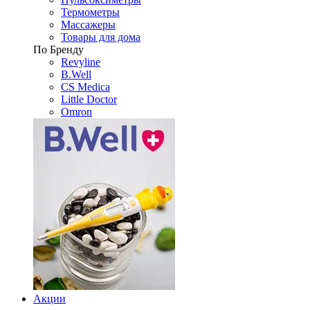
Термометры
Массажеры
Товары для дома
По Бренду
Revyline
B.Well
CS Medica
Little Doctor
Omron
Акции