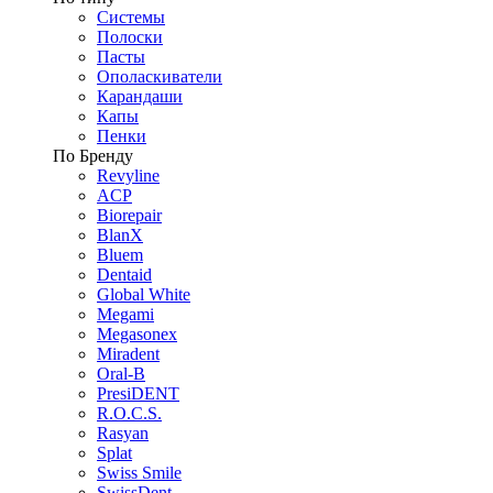
Системы
Полоски
Пасты
Ополаскиватели
Карандаши
Капы
Пенки
По Бренду
Revyline
ACP
Biorepair
BlanX
Bluem
Dentaid
Global White
Megami
Megasonex
Miradent
Oral-B
PresiDENT
R.O.C.S.
Rasyan
Splat
Swiss Smile
SwissDent