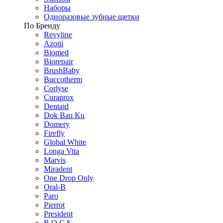
Наборы
Одноразовые зубные щетки
По Бренду
Revyline
Azotii
Biomed
Biorepair
BrushBaby
Buccotherm
Corlyse
Curaprox
Dentaid
Dok Bau Ku
Domery
Firefly
Global White
Longa Vita
Marvis
Miradent
One Drop Only
Oral-B
Paro
Pierrot
President
R.O.C.S.