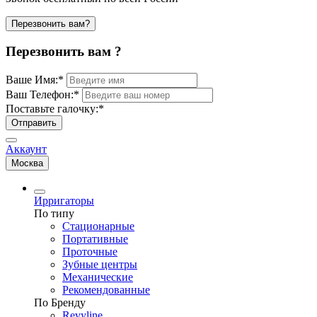
Перезвонить вам?
Перезвонить вам ?
Ваше Имя:
*
Ваш Телефон:
*
Поставьте галочку:
*
Отправить
Аккаунт
Москва
Ирригаторы
По типу
Стационарные
Портативные
Проточные
Зубные центры
Механические
Рекомендованные
По Бренду
Revyline