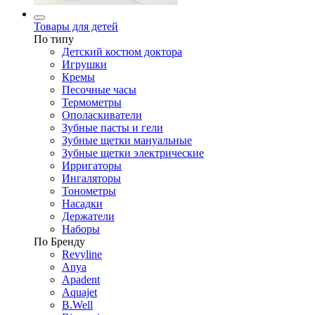
Товары для детей
По типу
Детский костюм доктора
Игрушки
Кремы
Песочные часы
Термометры
Ополаскиватели
Зубные пасты и гели
Зубные щетки мануальные
Зубные щетки электрические
Ирригаторы
Ингаляторы
Тонометры
Насадки
Держатели
Наборы
По Бренду
Revyline
Anya
Apadent
Aquajet
B.Well