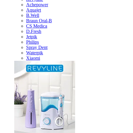
Achepower
Aquajet
B.Well
Braun Oral-B
CS Medica
D.Fresh
Jetpik
Philips
Spray Dent
Waterpik
Xiaomi