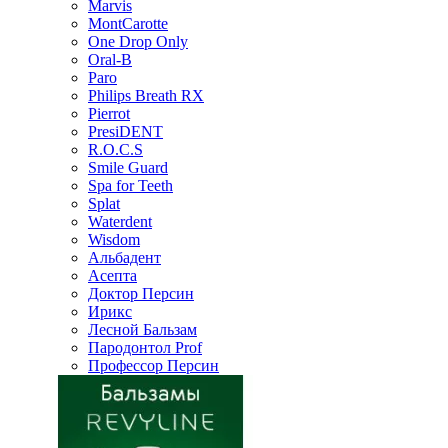
Marvis
MontCarotte
One Drop Only
Oral-B
Paro
Philips Breath RX
Pierrot
PresiDENT
R.O.C.S
Smile Guard
Spa for Teeth
Splat
Waterdent
Wisdom
Альбадент
Асепта
Доктор Персин
Ирикс
Лесной Бальзам
Пародонтол Prof
Профессор Персин