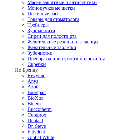
Маски защитные и антисептики
Монопучковые щётки
Песочные часы
Товары для стоматолога
Трейнеры
Зубные нити
Спреи для полости рта
Жевательные резинки и леденцы
Жевательные таблетки
Зубочистки
Препараты при сухости полости рта
Скребки
По Бренду
Revyline
Anya
Azotii
Biorepair
BioXtra
Bluem
Buccotherm
Curaprox
Dentaid
Dr. Steve
Fittydent
Global White