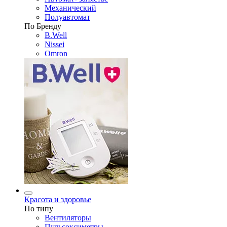
Механический
Полуавтомат
По Бренду
B.Well
Nissei
Omron
Красота и здоровье
По типу
Вентиляторы
Пульсоксиметры