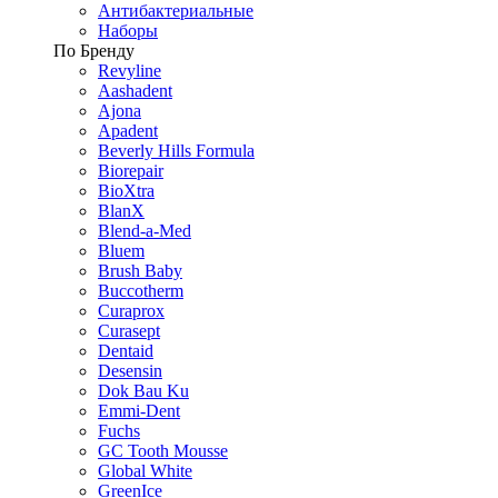
Антибактериальные
Наборы
По Бренду
Revyline
Aashadent
Ajona
Apadent
Beverly Hills Formula
Biorepair
BioXtra
BlanX
Blend-a-Med
Bluem
Brush Baby
Buccotherm
Curaprox
Curasept
Dentaid
Desensin
Dok Bau Ku
Emmi-Dent
Fuchs
GC Tooth Mousse
Global White
GreenIce