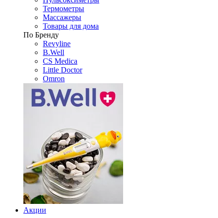
Термометры
Массажеры
Товары для дома
По Бренду
Revyline
B.Well
CS Medica
Little Doctor
Omron
Акции