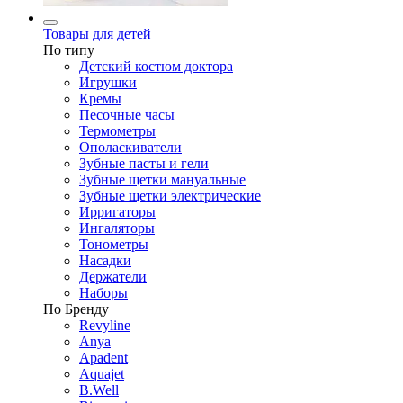
Товары для детей
По типу
Детский костюм доктора
Игрушки
Кремы
Песочные часы
Термометры
Ополаскиватели
Зубные пасты и гели
Зубные щетки мануальные
Зубные щетки электрические
Ирригаторы
Ингаляторы
Тонометры
Насадки
Держатели
Наборы
По Бренду
Revyline
Anya
Apadent
Aquajet
B.Well