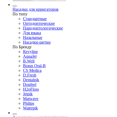
Насадки для ирригаторов
По типу
Стандартные
Ортодонтические
Пародонтологические
Для языка
Назальные
Насадки-щетки
По Бренду
Revyline
AquaJet
B.Well
Braun Oral-B
CS Medica
D.Fresh
Dentalpik
Donfeel
H2oFloss
Jetpik
Matwave
Philips
Waterpik