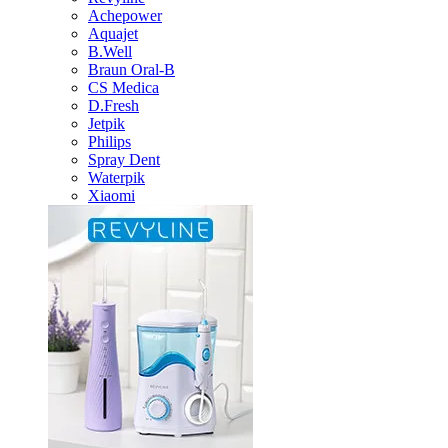
Achepower
Aquajet
B.Well
Braun Oral-B
CS Medica
D.Fresh
Jetpik
Philips
Spray Dent
Waterpik
Xiaomi