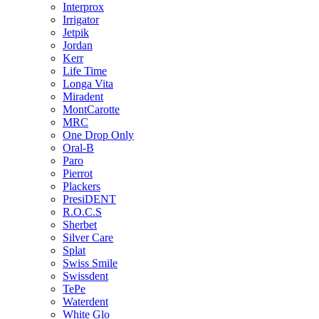
Interprox
Irrigator
Jetpik
Jordan
Kerr
Life Time
Longa Vita
Miradent
MontCarotte
MRC
One Drop Only
Oral-B
Paro
Pierrot
Plackers
PresiDENT
R.O.C.S
Sherbet
Silver Care
Splat
Swiss Smile
Swissdent
TePe
Waterdent
White Glo