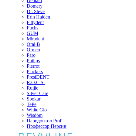
Dentaid
Domery
Dr. Steve
Erin Haiden
Fittydent
Fuchs
GUM
Miradent
Oral-B
Ormco
Paro
Philips
Pierrot
Plackers
PresiDENT
R.O.C.S.
Ruijie
Silver Care
Spokar
TePe
White Glo
Wisdom
Пародонтол Prof
Профессор Персин