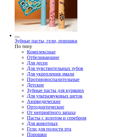
Зубные пасты, гели, порошки
По типу
Комплексные
Отбеливающие
Для десен
Для чувствительных зубов
Для укрепления эмали
Противовоспалительные
Детские
Зубные пасты для курящих
Для ультразвуковых щеток
Аюрведические
Ортодонтические
От неприятного запаха
Пасты с золотом и серебром
Для животных
Гели для полости рта
Порошки