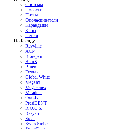
Системы
Полоски
Пасты
Ополаскиватели
Карандаши
Капы
Пенки
По Бренду
Revyline
ACP
Biorepair
BlanX
Bluem
Dentaid
Global White
Megami
Megasonex
Miradent
Oral-B
PresiDENT
R.O.C.S.
Rasyan
Splat
Swiss Smile
SwissDent