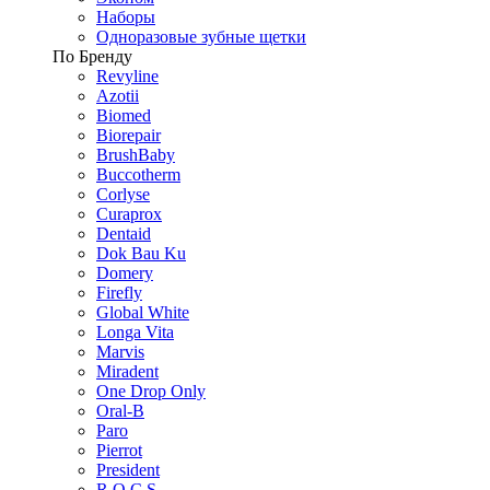
Наборы
Одноразовые зубные щетки
По Бренду
Revyline
Azotii
Biomed
Biorepair
BrushBaby
Buccotherm
Corlyse
Curaprox
Dentaid
Dok Bau Ku
Domery
Firefly
Global White
Longa Vita
Marvis
Miradent
One Drop Only
Oral-B
Paro
Pierrot
President
R.O.C.S.