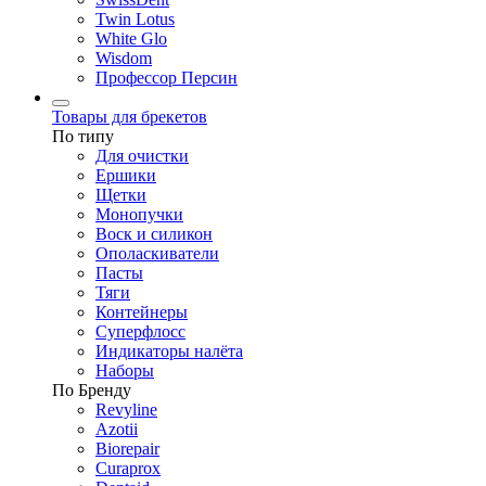
Twin Lotus
White Glo
Wisdom
Профессор Персин
Товары для брекетов
По типу
Для очистки
Ершики
Щетки
Монопучки
Воск и силикон
Ополаскиватели
Пасты
Тяги
Контейнеры
Суперфлосс
Индикаторы налёта
Наборы
По Бренду
Revyline
Azotii
Biorepair
Curaprox