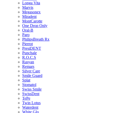
Longa Vita
Marvis
Megasonex
Miradent
MontCarotte
One Drop Only
Oral-B
Paro
PhilipsBreath Rx
Pierrot
PresiDENT
Punchale
R.O.C.S
Rasyan
Remars
Silver Care
Smile Guard
Splat
Stomatol
Swiss Smile
SwissDent
TePe
Twin Lotus
Waterdent
White Glo