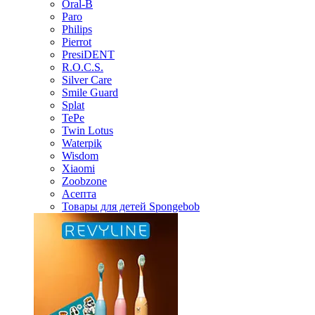
Oral-B
Paro
Philips
Pierrot
PresiDENT
R.O.C.S.
Silver Care
Smile Guard
Splat
TePe
Twin Lotus
Waterpik
Wisdom
Xiaomi
Zoobzone
Асепта
Товары для детей Spongebob