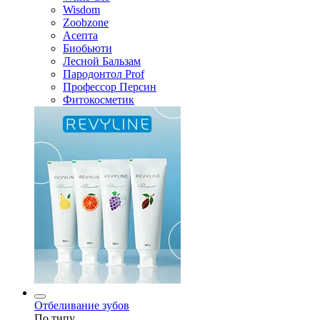
Wisdom
Zoobzone
Асепта
Биобьюти
Лесной Бальзам
Пародонтол Prof
Профессор Персин
Фитокосметик
Отбеливание зубов
По типу