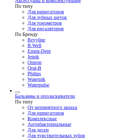
Аксессуары и комплектующие
По типу
Для ирригаторов
Для зубных щеток
Для тонометров
Для ингаляторов
По Бренду
Revyline
B.Well
Emmi-Dent
Jetpik
Omron
Oral-B
Philips
Waterpik
Waterpulse
Бальзамы и ополаскиватели
По типу
От неприятного запаха
Для ирригаторов
Комплексные
Антибактериальные
Для десен
Для чувствительных зубов