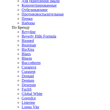
Для укрепления эмали
Концентрированные
Отбеливающие
Противовоспалительные
Пенки
Наборы
По Бренду
Revyline
Beverly Hills Formula
Biomed
Biorepair
BioXtra
Blanx
Bluem
Buccotherm
Curaprox
Curasept
Dentaid
Dentum
Desensin
FuchS
Global White
GreenIce
Listerine
Longa Vita