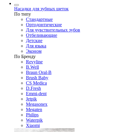
Насадки для зубных щеток
По типу
Стандартные
Ортодонтические
Для чувствительных зубов
Отбеливающие
Детские
Для языка
Эконом
По Бренду
Revyline
B.Well
Braun Oral-B
Brush Baby
CS Medica
D.Fresh
Emmi-dent
Jetpik
Megasonex
Megaten
Philips
Waterpik
Xiaomi