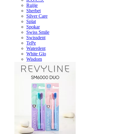
Ruijie
Sherbet
Silver Care
Splat
Spokar
Swiss Smile
Swissdent
TePe
Waterdent
White Glo
Wisdom