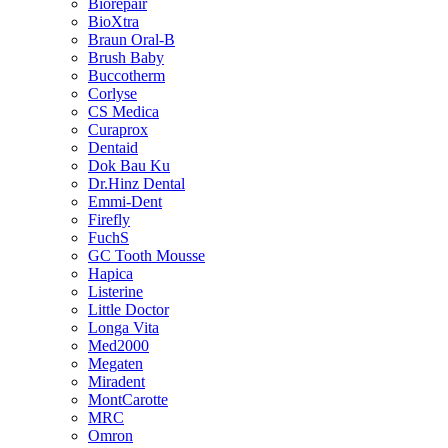
Biorepair
BioXtra
Braun Oral-B
Brush Baby
Buccotherm
Corlyse
CS Medica
Curaprox
Dentaid
Dok Bau Ku
Dr.Hinz Dental
Emmi-Dent
Firefly
FuchS
GC Tooth Mousse
Hapica
Listerine
Little Doctor
Longa Vita
Med2000
Megaten
Miradent
MontCarotte
MRC
Omron