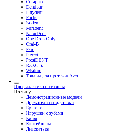
Curaprox
Dentipur
Fittydent
Fuchs
Isodent
Miradent
NaturDent
One Drop Only
Oral-B
Paro
Pierrot
PresiDENT
R.O.C.S.
Wisdom
Товары для протезов Azotii
Профилактика и гигиена
По типу
Демонстрационные модели
Держатели и подставки
Ершики
Игрушки с зубами
Капы
Контейнеры
Литература