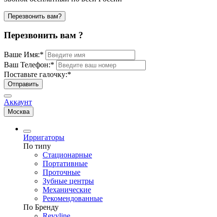
Перезвонить вам?
Перезвонить вам ?
Ваше Имя:
*
Ваш Телефон:
*
Поставьте галочку:
*
Отправить
Аккаунт
Москва
Ирригаторы
По типу
Стационарные
Портативные
Проточные
Зубные центры
Механические
Рекомендованные
По Бренду
Revyline