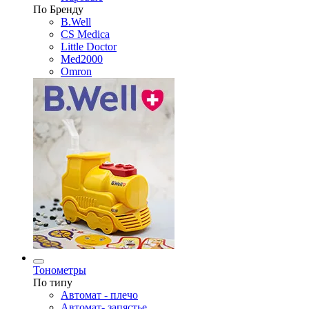
По Бренду
B.Well
CS Medica
Little Doctor
Med2000
Omron
Тонометры
По типу
Автомат - плечо
Автомат- запястье