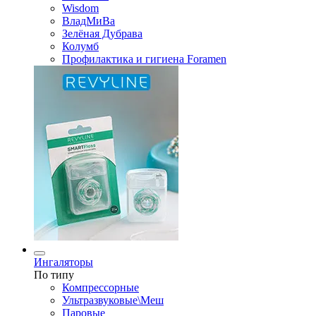
Wisdom
ВладМиВа
Зелёная Дубрава
Колумб
Профилактика и гигиена Foramen
Ингаляторы
По типу
Компрессорные
Ультразвуковые\Меш
Паровые