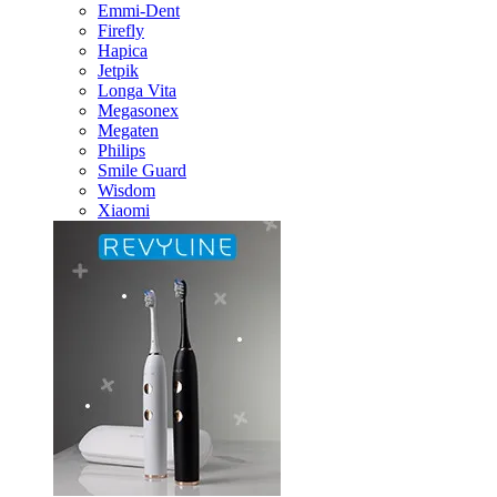
Emmi-Dent
Firefly
Hapica
Jetpik
Longa Vita
Megasonex
Megaten
Philips
Smile Guard
Wisdom
Xiaomi