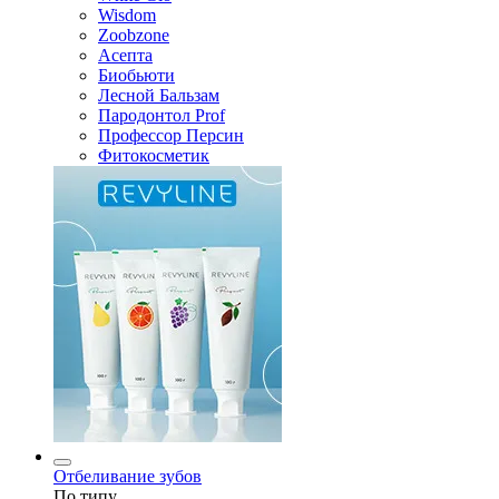
Wisdom
Zoobzone
Асепта
Биобьюти
Лесной Бальзам
Пародонтол Prof
Профессор Персин
Фитокосметик
Отбеливание зубов
По типу