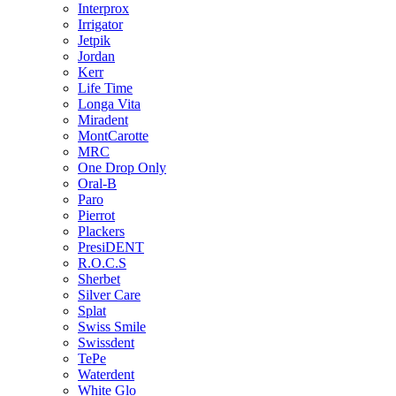
Interprox
Irrigator
Jetpik
Jordan
Kerr
Life Time
Longa Vita
Miradent
MontCarotte
MRC
One Drop Only
Oral-B
Paro
Pierrot
Plackers
PresiDENT
R.O.C.S
Sherbet
Silver Care
Splat
Swiss Smile
Swissdent
TePe
Waterdent
White Glo