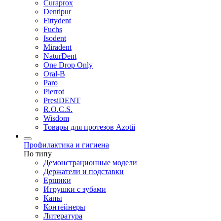
Curaprox
Dentipur
Fittydent
Fuchs
Isodent
Miradent
NaturDent
One Drop Only
Oral-B
Paro
Pierrot
PresiDENT
R.O.C.S.
Wisdom
Товары для протезов Azotii
Профилактика и гигиена
По типу
Демонстрационные модели
Держатели и подставки
Ершики
Игрушки с зубами
Капы
Контейнеры
Литература