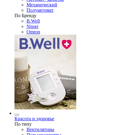
Механический
Полуавтомат
По Бренду
B.Well
Nissei
Omron
Красота и здоровье
По типу
Вентиляторы
Пульсоксиметры