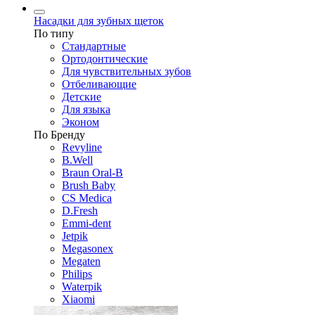
Насадки для зубных щеток
По типу
Стандартные
Ортодонтические
Для чувствительных зубов
Отбеливающие
Детские
Для языка
Эконом
По Бренду
Revyline
B.Well
Braun Oral-B
Brush Baby
CS Medica
D.Fresh
Emmi-dent
Jetpik
Megasonex
Megaten
Philips
Waterpik
Xiaomi