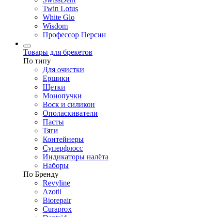
Twin Lotus
White Glo
Wisdom
Профессор Персин
Товары для брекетов
По типу
Для очистки
Ершики
Щетки
Монопучки
Воск и силикон
Ополаскиватели
Пасты
Тяги
Контейнеры
Суперфлосс
Индикаторы налёта
Наборы
По Бренду
Revyline
Azotii
Biorepair
Curaprox