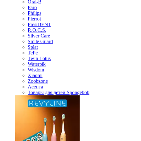
Oral-B
Paro
Philips
Pierrot
PresiDENT
R.O.C.S.
Silver Care
Smile Guard
Splat
TePe
Twin Lotus
Waterpik
Wisdom
Xiaomi
Zoobzone
Асепта
Товары для детей Spongebob