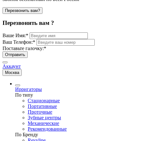
Перезвонить вам?
Перезвонить вам ?
Ваше Имя:
*
Ваш Телефон:
*
Поставьте галочку:
*
Отправить
Аккаунт
Москва
Ирригаторы
По типу
Стационарные
Портативные
Проточные
Зубные центры
Механические
Рекомендованные
По Бренду
Revyline