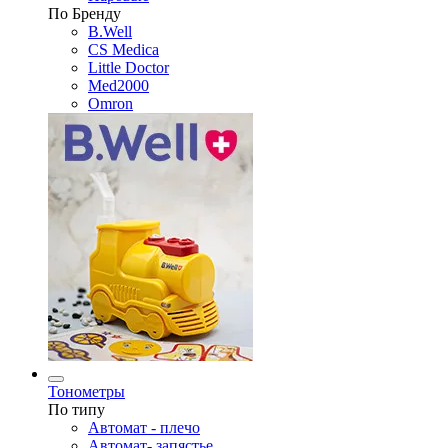
По Бренду
B.Well
CS Medica
Little Doctor
Med2000
Omron
Тонометры
По типу
Автомат - плечо
Автомат- запястье