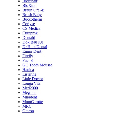
Biorepair
BioXtra
Braun Oral-B
Brush Baby
Buccotherm
Corlyse
CS Medica
Curaprox
Dentaid
Dok Bau Ku
Dr.Hinz Dental
Emmi-Dent
Firefly
FuchS
GC Tooth Mousse
Hapica
Listerine
Little Doctor
Longa Vita
Med2000
Megaten
Miradent
MontCarotte
MRC
Omron