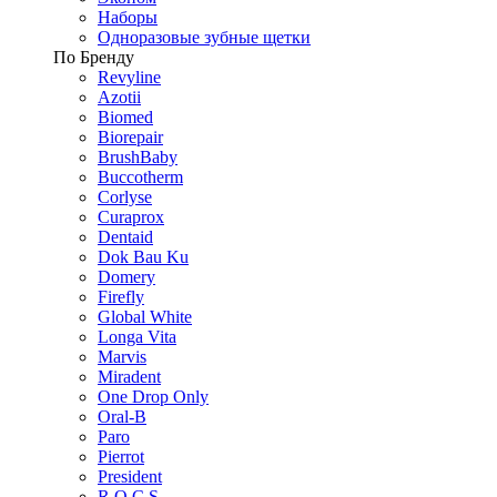
Наборы
Одноразовые зубные щетки
По Бренду
Revyline
Azotii
Biomed
Biorepair
BrushBaby
Buccotherm
Corlyse
Curaprox
Dentaid
Dok Bau Ku
Domery
Firefly
Global White
Longa Vita
Marvis
Miradent
One Drop Only
Oral-B
Paro
Pierrot
President
R.O.C.S.