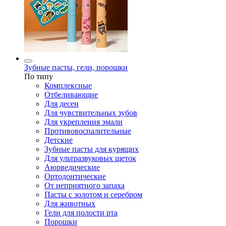
Зубные пасты, гели, порошки
По типу
Комплексные
Отбеливающие
Для десен
Для чувствительных зубов
Для укрепления эмали
Противовоспалительные
Детские
Зубные пасты для курящих
Для ультразвуковых щеток
Аюрведические
Ортодонтические
От неприятного запаха
Пасты с золотом и серебром
Для животных
Гели для полости рта
Порошки