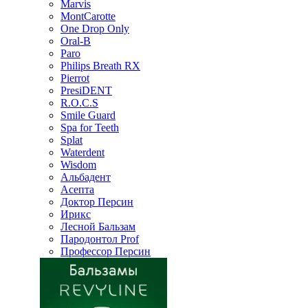
Marvis
MontCarotte
One Drop Only
Oral-B
Paro
Philips Breath RX
Pierrot
PresiDENT
R.O.C.S
Smile Guard
Spa for Teeth
Splat
Waterdent
Wisdom
Альбадент
Асепта
Доктор Персин
Ирикс
Лесной Бальзам
Пародонтол Prof
Профессор Персин