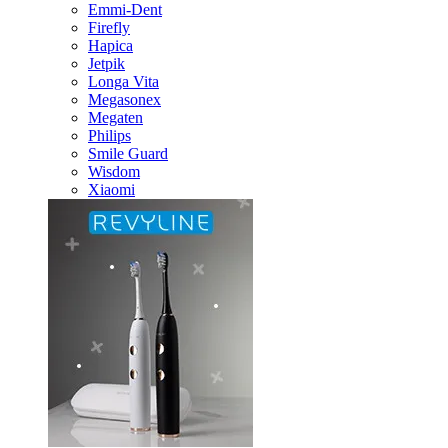
Emmi-Dent
Firefly
Hapica
Jetpik
Longa Vita
Megasonex
Megaten
Philips
Smile Guard
Wisdom
Xiaomi