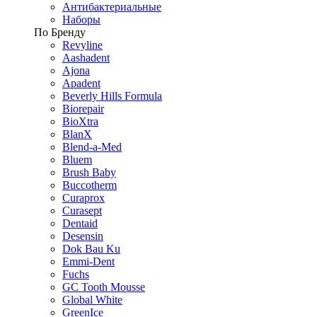
Антибактериальные
Наборы
По Бренду
Revyline
Aashadent
Ajona
Apadent
Beverly Hills Formula
Biorepair
BioXtra
BlanX
Blend-a-Med
Bluem
Brush Baby
Buccotherm
Curaprox
Curasept
Dentaid
Desensin
Dok Bau Ku
Emmi-Dent
Fuchs
GC Tooth Mousse
Global White
GreenIce