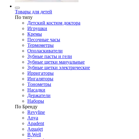
Товары для детей
По типу
Детский костюм доктора
Игрушки
Кремы
Песочные часы
Термометры
Ополаскиватели
Зубные пасты и гели
Зубные щетки мануальные
Зубные щетки электрические
Ирригаторы
Ингаляторы
Тонометры
Насадки
Держатели
Наборы
По Бренду
Revyline
Anya
Apadent
Aquajet
B.Well