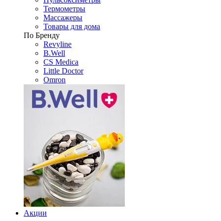
Термометры
Массажеры
Товары для дома
По Бренду
Revyline
B.Well
CS Medica
Little Doctor
Omron
Акции