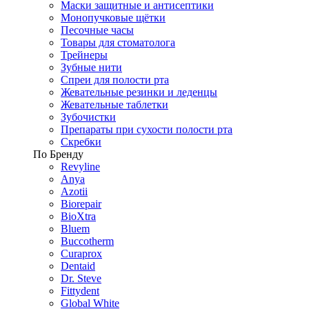
Маски защитные и антисептики
Монопучковые щётки
Песочные часы
Товары для стоматолога
Трейнеры
Зубные нити
Спреи для полости рта
Жевательные резинки и леденцы
Жевательные таблетки
Зубочистки
Препараты при сухости полости рта
Скребки
По Бренду
Revyline
Anya
Azotii
Biorepair
BioXtra
Bluem
Buccotherm
Curaprox
Dentaid
Dr. Steve
Fittydent
Global White