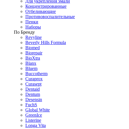
Для укрепления эмали
Концентрированные
Отбеливающие
Противовоспалительные
Пенки
Наборы
По Бренду
Revyline
Beverly Hills Formula
Biomed
Biorepair
BioXtra
Blanx
Bluem
Buccotherm
Curaprox
Curasept
Dentaid
Dentum
Desensin
FuchS
Global White
GreenIce
Listerine
Longa Vita