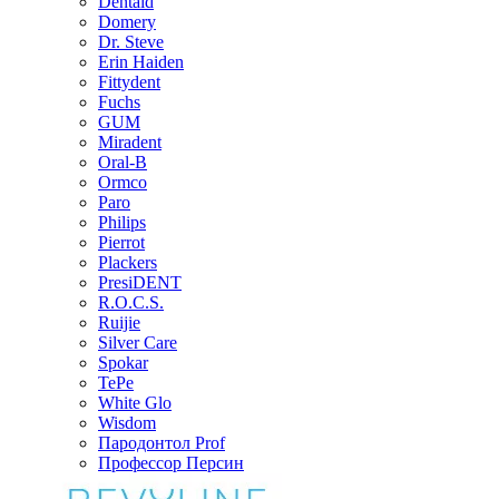
Dentaid
Domery
Dr. Steve
Erin Haiden
Fittydent
Fuchs
GUM
Miradent
Oral-B
Ormco
Paro
Philips
Pierrot
Plackers
PresiDENT
R.O.C.S.
Ruijie
Silver Care
Spokar
TePe
White Glo
Wisdom
Пародонтол Prof
Профессор Персин