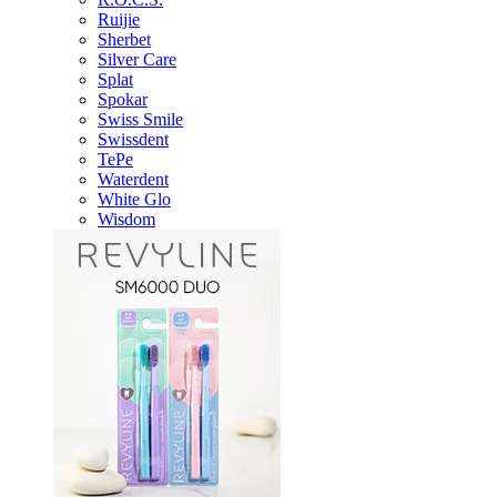
Ruijie
Sherbet
Silver Care
Splat
Spokar
Swiss Smile
Swissdent
TePe
Waterdent
White Glo
Wisdom