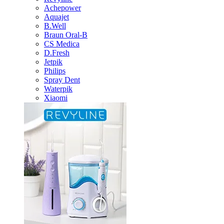
Achepower
Aquajet
B.Well
Braun Oral-B
CS Medica
D.Fresh
Jetpik
Philips
Spray Dent
Waterpik
Xiaomi