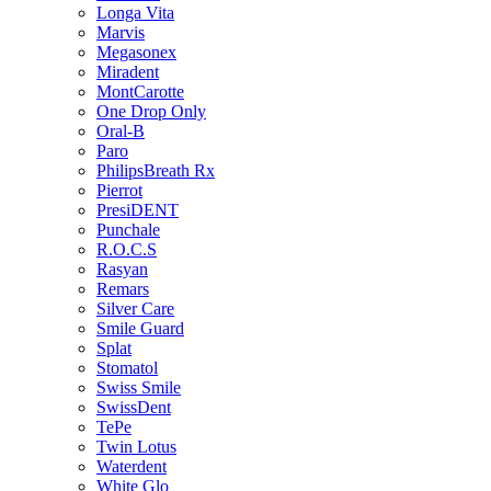
Longa Vita
Marvis
Megasonex
Miradent
MontCarotte
One Drop Only
Oral-B
Paro
PhilipsBreath Rx
Pierrot
PresiDENT
Punchale
R.O.C.S
Rasyan
Remars
Silver Care
Smile Guard
Splat
Stomatol
Swiss Smile
SwissDent
TePe
Twin Lotus
Waterdent
White Glo