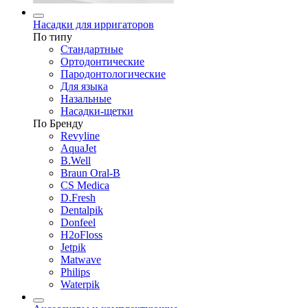
Насадки для ирригаторов
По типу
Стандартные
Ортодонтические
Пародонтологические
Для языка
Назальные
Насадки-щетки
По Бренду
Revyline
AquaJet
B.Well
Braun Oral-B
CS Medica
D.Fresh
Dentalpik
Donfeel
H2oFloss
Jetpik
Matwave
Philips
Waterpik