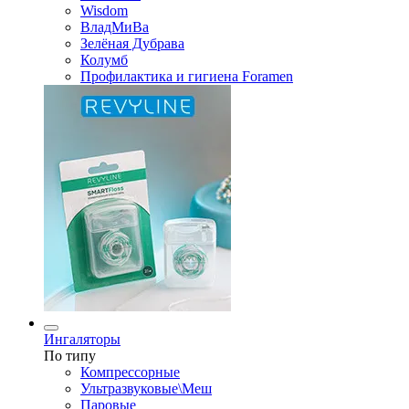
Wisdom
ВладМиВа
Зелёная Дубрава
Колумб
Профилактика и гигиена Foramen
Ингаляторы
По типу
Компрессорные
Ультразвуковые\Меш
Паровые