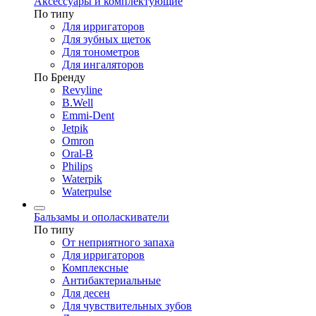
Аксессуары и комплектующие
По типу
Для ирригаторов
Для зубных щеток
Для тонометров
Для ингаляторов
По Бренду
Revyline
B.Well
Emmi-Dent
Jetpik
Omron
Oral-B
Philips
Waterpik
Waterpulse
Бальзамы и ополаскиватели
По типу
От неприятного запаха
Для ирригаторов
Комплексные
Антибактериальные
Для десен
Для чувствительных зубов