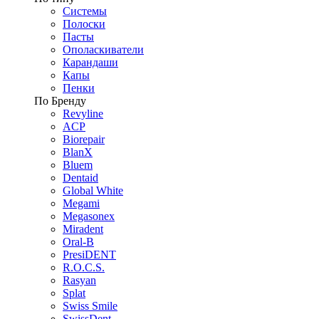
Системы
Полоски
Пасты
Ополаскиватели
Карандаши
Капы
Пенки
По Бренду
Revyline
ACP
Biorepair
BlanX
Bluem
Dentaid
Global White
Megami
Megasonex
Miradent
Oral-B
PresiDENT
R.O.C.S.
Rasyan
Splat
Swiss Smile
SwissDent