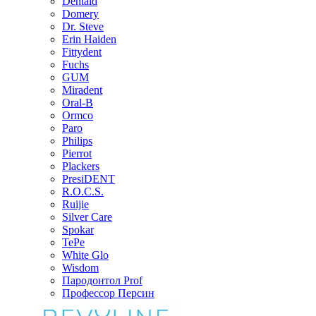
Dentaid
Domery
Dr. Steve
Erin Haiden
Fittydent
Fuchs
GUM
Miradent
Oral-B
Ormco
Paro
Philips
Pierrot
Plackers
PresiDENT
R.O.C.S.
Ruijie
Silver Care
Spokar
TePe
White Glo
Wisdom
Пародонтол Prof
Профессор Персин