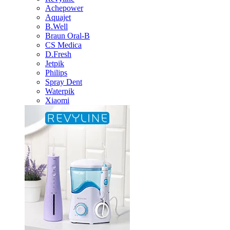
Achepower
Aquajet
B.Well
Braun Oral-B
CS Medica
D.Fresh
Jetpik
Philips
Spray Dent
Waterpik
Xiaomi