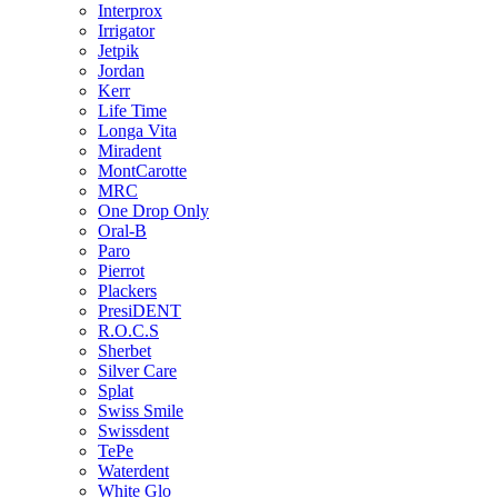
Interprox
Irrigator
Jetpik
Jordan
Kerr
Life Time
Longa Vita
Miradent
MontCarotte
MRC
One Drop Only
Oral-B
Paro
Pierrot
Plackers
PresiDENT
R.O.C.S
Sherbet
Silver Care
Splat
Swiss Smile
Swissdent
TePe
Waterdent
White Glo