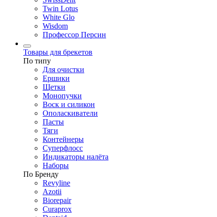
Twin Lotus
White Glo
Wisdom
Профессор Персин
Товары для брекетов
По типу
Для очистки
Ершики
Щетки
Монопучки
Воск и силикон
Ополаскиватели
Пасты
Тяги
Контейнеры
Суперфлосс
Индикаторы налёта
Наборы
По Бренду
Revyline
Azotii
Biorepair
Curaprox