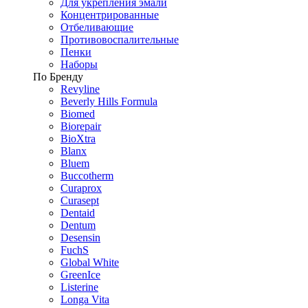
Для укрепления эмали
Концентрированные
Отбеливающие
Противовоспалительные
Пенки
Наборы
По Бренду
Revyline
Beverly Hills Formula
Biomed
Biorepair
BioXtra
Blanx
Bluem
Buccotherm
Curaprox
Curasept
Dentaid
Dentum
Desensin
FuchS
Global White
GreenIce
Listerine
Longa Vita