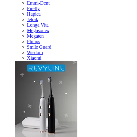
Emmi-Dent
Firefly
Hapica
Jetpik
Longa Vita
Megasonex
Megaten
Philips
Smile Guard
Wisdom
Xiaomi