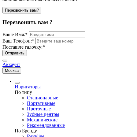
Перезвонить вам?
Перезвонить вам ?
Ваше Имя:
*
Ваш Телефон:
*
Поставьте галочку:
*
Отправить
Аккаунт
Москва
Ирригаторы
По типу
Стационарные
Портативные
Проточные
Зубные центры
Механические
Рекомендованные
По Бренду
Revyline