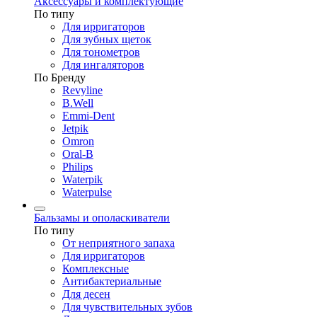
Аксессуары и комплектующие
По типу
Для ирригаторов
Для зубных щеток
Для тонометров
Для ингаляторов
По Бренду
Revyline
B.Well
Emmi-Dent
Jetpik
Omron
Oral-B
Philips
Waterpik
Waterpulse
Бальзамы и ополаскиватели
По типу
От неприятного запаха
Для ирригаторов
Комплексные
Антибактериальные
Для десен
Для чувствительных зубов