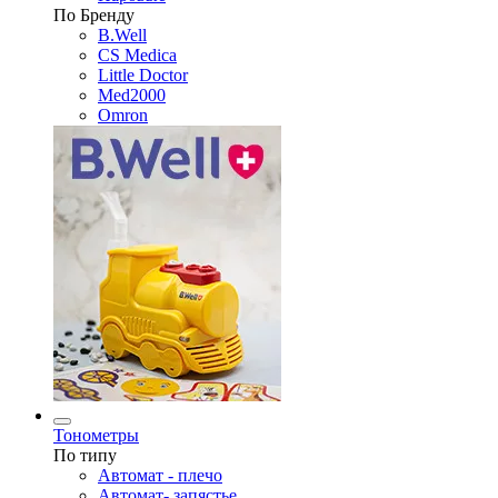
По Бренду
B.Well
CS Medica
Little Doctor
Med2000
Omron
Тонометры
По типу
Автомат - плечо
Автомат- запястье