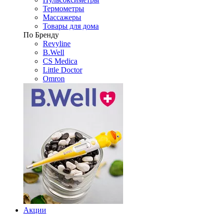
Термометры
Массажеры
Товары для дома
По Бренду
Revyline
B.Well
CS Medica
Little Doctor
Omron
Акции