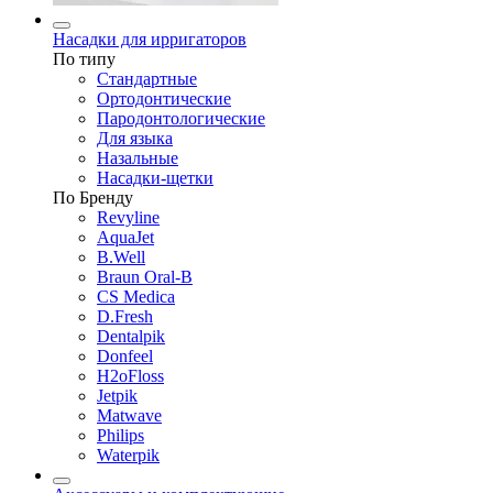
Насадки для ирригаторов
По типу
Стандартные
Ортодонтические
Пародонтологические
Для языка
Назальные
Насадки-щетки
По Бренду
Revyline
AquaJet
B.Well
Braun Oral-B
CS Medica
D.Fresh
Dentalpik
Donfeel
H2oFloss
Jetpik
Matwave
Philips
Waterpik