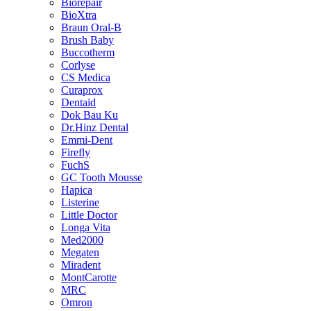
Biorepair
BioXtra
Braun Oral-B
Brush Baby
Buccotherm
Corlyse
CS Medica
Curaprox
Dentaid
Dok Bau Ku
Dr.Hinz Dental
Emmi-Dent
Firefly
FuchS
GC Tooth Mousse
Hapica
Listerine
Little Doctor
Longa Vita
Med2000
Megaten
Miradent
MontCarotte
MRC
Omron