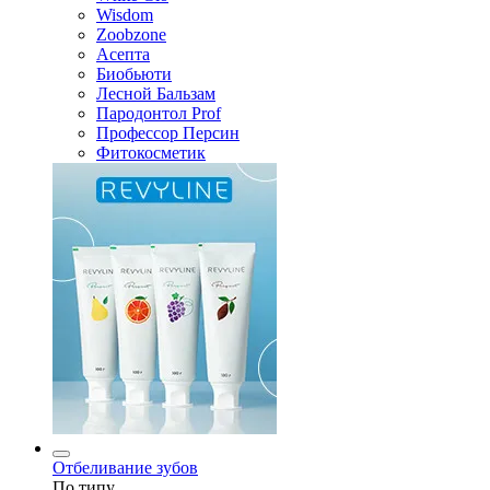
Wisdom
Zoobzone
Асепта
Биобьюти
Лесной Бальзам
Пародонтол Prof
Профессор Персин
Фитокосметик
Отбеливание зубов
По типу