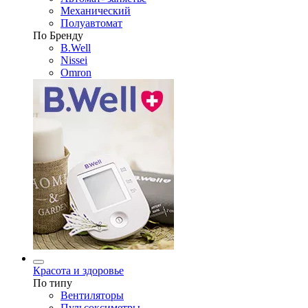
Механический
Полуавтомат
По Бренду
B.Well
Nissei
Omron
Красота и здоровье
По типу
Вентиляторы
Пульсоксиметры