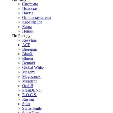
Системы
Полоски
Пасты
Ополаскиватели
Карандаши
Капы
Пенки
По Бренду
Revyline
ACP
Biorepair
BlanX
Bluem
Dentaid
Global White
Megami
Megasonex
Miradent
Oral-B
PresiDENT
R.O.C.S.
Rasyan
Splat
Swiss Smile
SwissDent