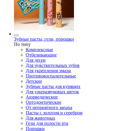
Зубные пасты, гели, порошки
По типу
Комплексные
Отбеливающие
Для десен
Для чувствительных зубов
Для укрепления эмали
Противовоспалительные
Детские
Зубные пасты для курящих
Для ультразвуковых щеток
Аюрведические
Ортодонтические
От неприятного запаха
Пасты с золотом и серебром
Для животных
Гели для полости рта
Порошки