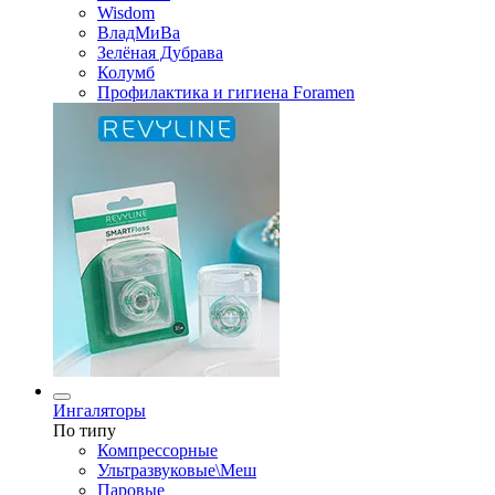
Wisdom
ВладМиВа
Зелёная Дубрава
Колумб
Профилактика и гигиена Foramen
Ингаляторы
По типу
Компрессорные
Ультразвуковые\Меш
Паровые