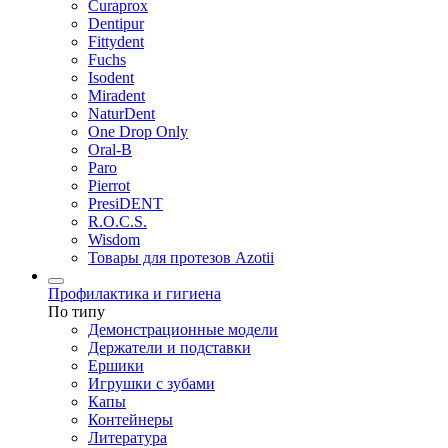
Curaprox
Dentipur
Fittydent
Fuchs
Isodent
Miradent
NaturDent
One Drop Only
Oral-B
Paro
Pierrot
PresiDENT
R.O.C.S.
Wisdom
Товары для протезов Azotii
Профилактика и гигиена
По типу
Демонстрационные модели
Держатели и подставки
Ершики
Игрушки с зубами
Капы
Контейнеры
Литература