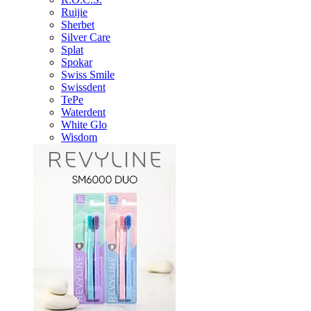
Ruijie
Sherbet
Silver Care
Splat
Spokar
Swiss Smile
Swissdent
TePe
Waterdent
White Glo
Wisdom