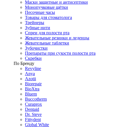
Маски защитные и антисептики
Монопучковые щётки
Песочные часы
Товары для стоматолога
Трейнеры
Зубные нити
Спреи для полости рта
Жевательные резинки и леденцы
Жевательные таблетки
Зубочистки
Препараты при сухости полости рта
Скребки
По Бренду
Revyline
Anya
Azotii
Biorepair
BioXtra
Bluem
Buccotherm
Curaprox
Dentaid
Dr. Steve
Fittydent
Global White