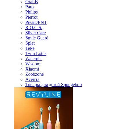
Oral-B
Paro
Philips
Pierrot
PresiDENT
R.O.C.S.
Silver Care
Smile Guard
Splat
TePe
Twin Lotus
Waterpik
Wisdom
Xiaomi
Zoobzone
Асепта
Товары для детей Spongebob