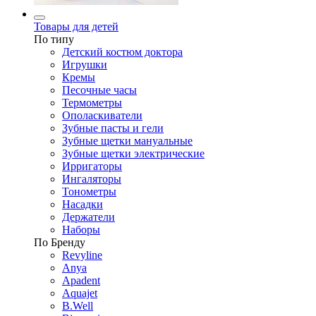
Товары для детей
По типу
Детский костюм доктора
Игрушки
Кремы
Песочные часы
Термометры
Ополаскиватели
Зубные пасты и гели
Зубные щетки мануальные
Зубные щетки электрические
Ирригаторы
Ингаляторы
Тонометры
Насадки
Держатели
Наборы
По Бренду
Revyline
Anya
Apadent
Aquajet
B.Well