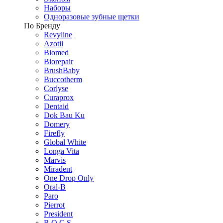
Наборы
Одноразовые зубные щетки
По Бренду
Revyline
Azotii
Biomed
Biorepair
BrushBaby
Buccotherm
Corlyse
Curaprox
Dentaid
Dok Bau Ku
Domery
Firefly
Global White
Longa Vita
Marvis
Miradent
One Drop Only
Oral-B
Paro
Pierrot
President
R.O.C.S.