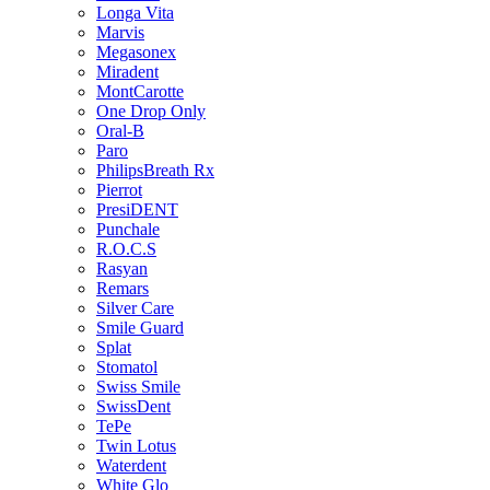
Longa Vita
Marvis
Megasonex
Miradent
MontCarotte
One Drop Only
Oral-B
Paro
PhilipsBreath Rx
Pierrot
PresiDENT
Punchale
R.O.C.S
Rasyan
Remars
Silver Care
Smile Guard
Splat
Stomatol
Swiss Smile
SwissDent
TePe
Twin Lotus
Waterdent
White Glo