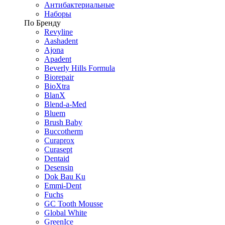
Антибактериальные
Наборы
По Бренду
Revyline
Aashadent
Ajona
Apadent
Beverly Hills Formula
Biorepair
BioXtra
BlanX
Blend-a-Med
Bluem
Brush Baby
Buccotherm
Curaprox
Curasept
Dentaid
Desensin
Dok Bau Ku
Emmi-Dent
Fuchs
GC Tooth Mousse
Global White
GreenIce