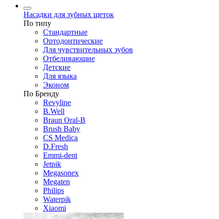
Насадки для зубных щеток
По типу
Стандартные
Ортодонтические
Для чувствительных зубов
Отбеливающие
Детские
Для языка
Эконом
По Бренду
Revyline
B.Well
Braun Oral-B
Brush Baby
CS Medica
D.Fresh
Emmi-dent
Jetpik
Megasonex
Megaten
Philips
Waterpik
Xiaomi