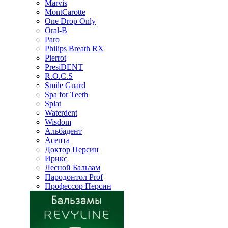
Marvis
MontCarotte
One Drop Only
Oral-B
Paro
Philips Breath RX
Pierrot
PresiDENT
R.O.C.S
Smile Guard
Spa for Teeth
Splat
Waterdent
Wisdom
Альбадент
Асепта
Доктор Персин
Ирикс
Лесной Бальзам
Пародонтол Prof
Профессор Персин