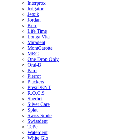
Interprox
Irrigator
Jetpik
Jordan
Kerr
Life Time
Longa Vita
Miradent
MontCarotte
MRC
One Drop Only
Oral-B
Paro
Pierrot
Plackers
PresiDENT
R.O.C.S
Sherbet
Silver Care
Splat
Swiss Smile
Swissdent
TePe
Waterdent
White Glo