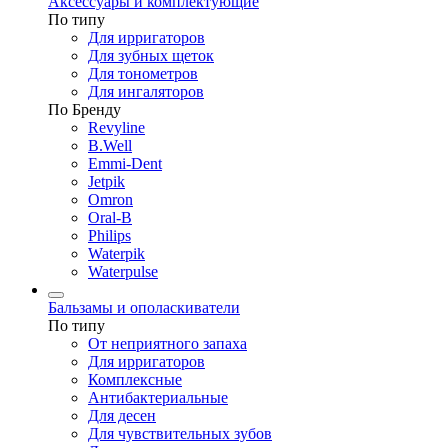
Аксессуары и комплектующие
По типу
Для ирригаторов
Для зубных щеток
Для тонометров
Для ингаляторов
По Бренду
Revyline
B.Well
Emmi-Dent
Jetpik
Omron
Oral-B
Philips
Waterpik
Waterpulse
Бальзамы и ополаскиватели
По типу
От неприятного запаха
Для ирригаторов
Комплексные
Антибактериальные
Для десен
Для чувствительных зубов