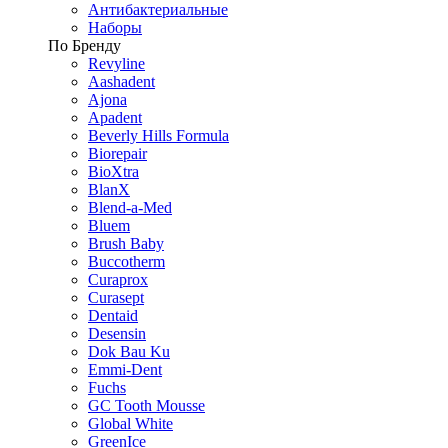
Антибактериальные
Наборы
По Бренду
Revyline
Aashadent
Ajona
Apadent
Beverly Hills Formula
Biorepair
BioXtra
BlanX
Blend-a-Med
Bluem
Brush Baby
Buccotherm
Curaprox
Curasept
Dentaid
Desensin
Dok Bau Ku
Emmi-Dent
Fuchs
GC Tooth Mousse
Global White
GreenIce