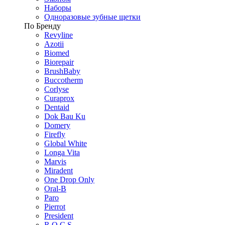
Наборы
Одноразовые зубные щетки
По Бренду
Revyline
Azotii
Biomed
Biorepair
BrushBaby
Buccotherm
Corlyse
Curaprox
Dentaid
Dok Bau Ku
Domery
Firefly
Global White
Longa Vita
Marvis
Miradent
One Drop Only
Oral-B
Paro
Pierrot
President
R.O.C.S.