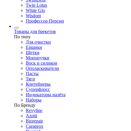
Twin Lotus
White Glo
Wisdom
Профессор Персин
Товары для брекетов
По типу
Для очистки
Ершики
Щетки
Монопучки
Воск и силикон
Ополаскиватели
Пасты
Тяги
Контейнеры
Суперфлосс
Индикаторы налёта
Наборы
По Бренду
Revyline
Azotii
Biorepair
Curaprox