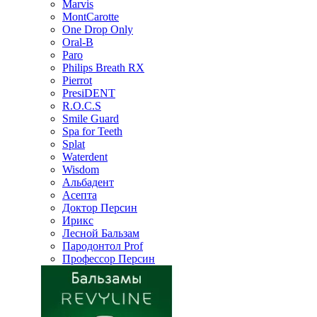
Marvis
MontCarotte
One Drop Only
Oral-B
Paro
Philips Breath RX
Pierrot
PresiDENT
R.O.C.S
Smile Guard
Spa for Teeth
Splat
Waterdent
Wisdom
Альбадент
Асепта
Доктор Персин
Ирикс
Лесной Бальзам
Пародонтол Prof
Профессор Персин