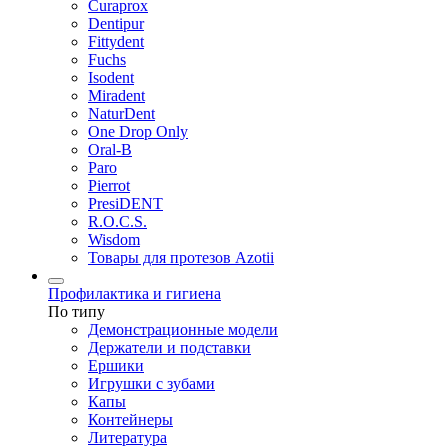
Curaprox
Dentipur
Fittydent
Fuchs
Isodent
Miradent
NaturDent
One Drop Only
Oral-B
Paro
Pierrot
PresiDENT
R.O.C.S.
Wisdom
Товары для протезов Azotii
Профилактика и гигиена
По типу
Демонстрационные модели
Держатели и подставки
Ершики
Игрушки с зубами
Капы
Контейнеры
Литература