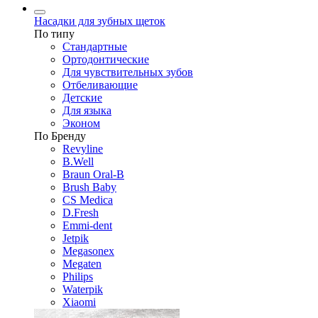
Насадки для зубных щеток
По типу
Стандартные
Ортодонтические
Для чувствительных зубов
Отбеливающие
Детские
Для языка
Эконом
По Бренду
Revyline
B.Well
Braun Oral-B
Brush Baby
CS Medica
D.Fresh
Emmi-dent
Jetpik
Megasonex
Megaten
Philips
Waterpik
Xiaomi