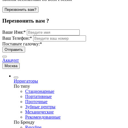
Перезвонить вам?
Перезвонить вам ?
Ваше Имя:
*
Ваш Телефон:
*
Поставьте галочку:
*
Отправить
Аккаунт
Москва
Ирригаторы
По типу
Стационарные
Портативные
Проточные
Зубные центры
Механические
Рекомендованные
По Бренду
Revyline