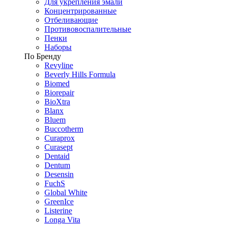
Для укрепления эмали
Концентрированные
Отбеливающие
Противовоспалительные
Пенки
Наборы
По Бренду
Revyline
Beverly Hills Formula
Biomed
Biorepair
BioXtra
Blanx
Bluem
Buccotherm
Curaprox
Curasept
Dentaid
Dentum
Desensin
FuchS
Global White
GreenIce
Listerine
Longa Vita