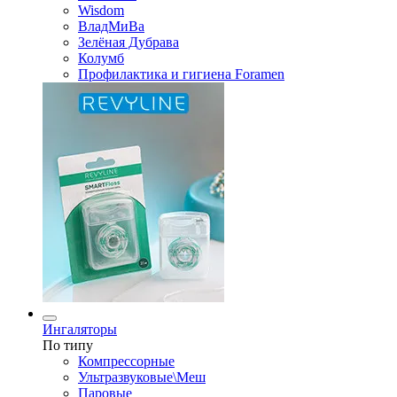
Wisdom
ВладМиВа
Зелёная Дубрава
Колумб
Профилактика и гигиена Foramen
Ингаляторы
По типу
Компрессорные
Ультразвуковые\Меш
Паровые