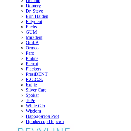
Dentaid
Domery
Dr. Steve
Erin Haiden
Fittydent
Fuchs
GUM
Miradent
Oral-B
Ormco
Paro
Philips
Pierrot
Plackers
PresiDENT
R.O.C.S.
Ruijie
Silver Care
Spokar
TePe
White Glo
Wisdom
Пародонтол Prof
Профессор Персин