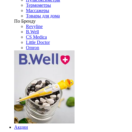
Термометры
Массажеры
Товары для дома
По Бренду
Revyline
B.Well
CS Medica
Little Doctor
Omron
Акции