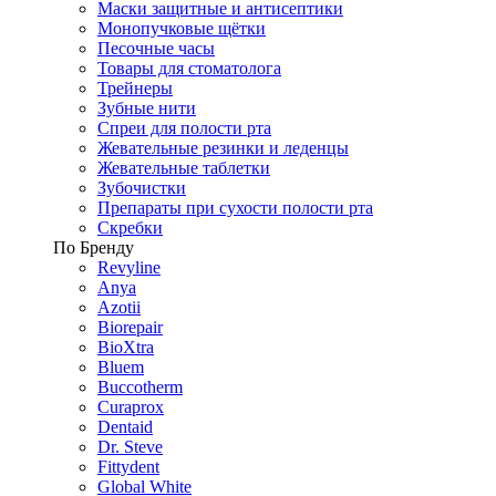
Маски защитные и антисептики
Монопучковые щётки
Песочные часы
Товары для стоматолога
Трейнеры
Зубные нити
Спреи для полости рта
Жевательные резинки и леденцы
Жевательные таблетки
Зубочистки
Препараты при сухости полости рта
Скребки
По Бренду
Revyline
Anya
Azotii
Biorepair
BioXtra
Bluem
Buccotherm
Curaprox
Dentaid
Dr. Steve
Fittydent
Global White