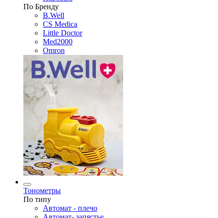
По Бренду
B.Well
CS Medica
Little Doctor
Med2000
Omron
Тонометры
По типу
Автомат - плечо
Автомат- запястье