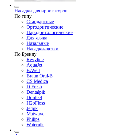
Насадки для ирригаторов
По типу
Стандартные
Ортодонтические
Пародонтологические
Для языка
Назальные
Насадки-щетки
По Бренду
Revyline
AquaJet
B.Well
Braun Oral-B
CS Medica
D.Fresh
Dentalpik
Donfeel
H2oFloss
Jetpik
Matwave
Philips
Waterpik