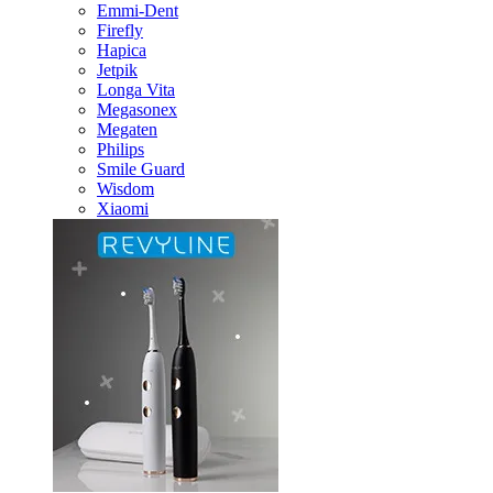
Emmi-Dent
Firefly
Hapica
Jetpik
Longa Vita
Megasonex
Megaten
Philips
Smile Guard
Wisdom
Xiaomi