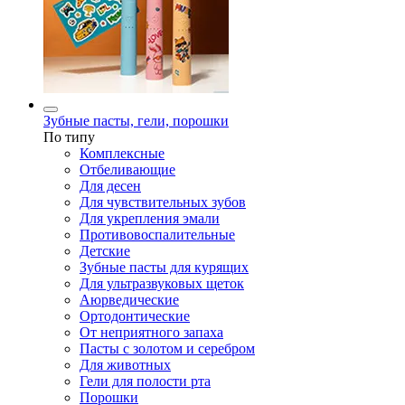
Зубные пасты, гели, порошки
По типу
Комплексные
Отбеливающие
Для десен
Для чувствительных зубов
Для укрепления эмали
Противовоспалительные
Детские
Зубные пасты для курящих
Для ультразвуковых щеток
Аюрведические
Ортодонтические
От неприятного запаха
Пасты с золотом и серебром
Для животных
Гели для полости рта
Порошки