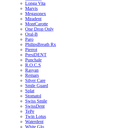
Longa Vita
Marvis
Megasonex
Miradent
MontCarotte
One Drop Only
Oral-B
Paro
PhilipsBreath Rx
Pierrot
PresiDENT
Punchale
R.O.C.S
Rasyan
Remars
Silver Care
Smile Guard
Splat
Stomatol
Swiss Smile
SwissDent
TePe
Twin Lotus
Waterdent
White Glo