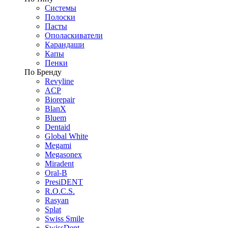
Системы
Полоски
Пасты
Ополаскиватели
Карандаши
Капы
Пенки
По Бренду
Revyline
ACP
Biorepair
BlanX
Bluem
Dentaid
Global White
Megami
Megasonex
Miradent
Oral-B
PresiDENT
R.O.C.S.
Rasyan
Splat
Swiss Smile
SwissDent