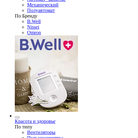
Механический
Полуавтомат
По Бренду
B.Well
Nissei
Omron
Красота и здоровье
По типу
Вентиляторы
Пульсоксиметры