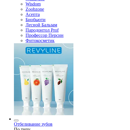
Wisdom
Zoobzone
Асепта
Биобьюти
Лесной Бальзам
Пародонтол Prof
Профессор Персин
Фитокосметик
Отбеливание зубов
По типу