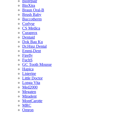
Biorepair
BioXtra
Braun Oral-B
Brush Baby
Buccotherm
Corlyse
CS Medica
Curaprox
Dentaid
Dok Bau Ku
Dr.Hinz Dental
Emmi-Dent
Firefly
FuchS
GC Tooth Mousse
Hapica
Listerine
Little Doctor
Longa Vita
Med2000
Megaten
Miradent
MontCarotte
MRC
Omron