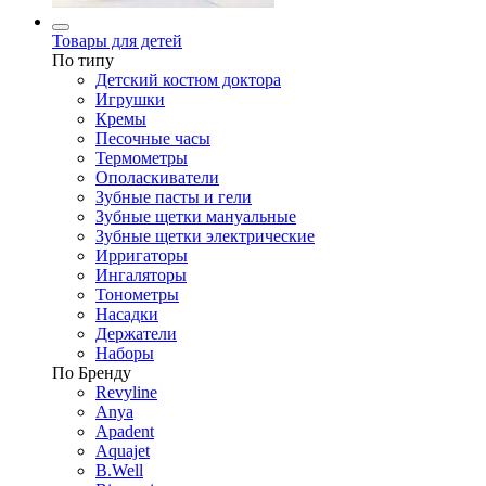
Товары для детей
По типу
Детский костюм доктора
Игрушки
Кремы
Песочные часы
Термометры
Ополаскиватели
Зубные пасты и гели
Зубные щетки мануальные
Зубные щетки электрические
Ирригаторы
Ингаляторы
Тонометры
Насадки
Держатели
Наборы
По Бренду
Revyline
Anya
Apadent
Aquajet
B.Well