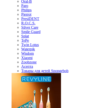
Oral-B
Paro
Philips
Pierrot
PresiDENT
R.O.C.S.
Silver Care
Smile Guard
Splat
TePe
Twin Lotus
Waterpik
Wisdom
Xiaomi
Zoobzone
Асепта
Товары для детей Spongebob