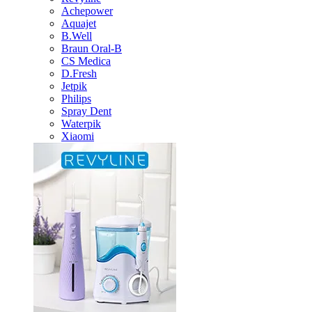
Achepower
Aquajet
B.Well
Braun Oral-B
CS Medica
D.Fresh
Jetpik
Philips
Spray Dent
Waterpik
Xiaomi