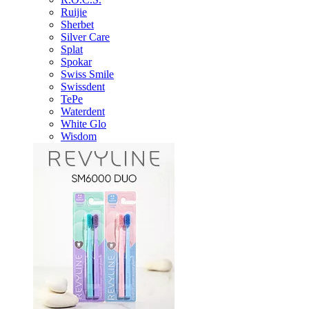
Ruijie
Sherbet
Silver Care
Splat
Spokar
Swiss Smile
Swissdent
TePe
Waterdent
White Glo
Wisdom