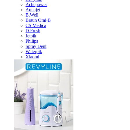
Achepower
Aquajet
B.Well
Braun Oral-B
CS Medica
D.Fresh
Jetpik
Philips
Spray Dent
Waterpik
Xiaomi