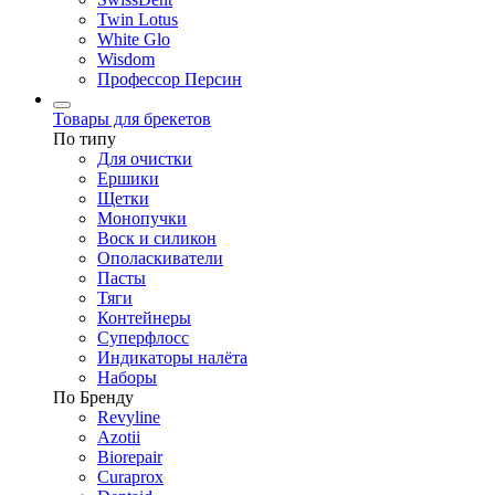
Twin Lotus
White Glo
Wisdom
Профессор Персин
Товары для брекетов
По типу
Для очистки
Ершики
Щетки
Монопучки
Воск и силикон
Ополаскиватели
Пасты
Тяги
Контейнеры
Суперфлосс
Индикаторы налёта
Наборы
По Бренду
Revyline
Azotii
Biorepair
Curaprox