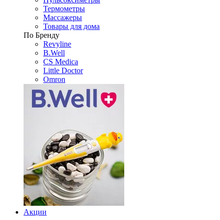
Термометры
Массажеры
Товары для дома
По Бренду
Revyline
B.Well
CS Medica
Little Doctor
Omron
Акции