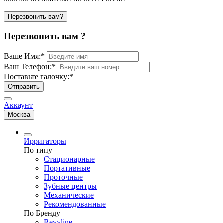
Перезвонить вам?
Перезвонить вам ?
Ваше Имя:
*
Ваш Телефон:
*
Поставьте галочку:
*
Отправить
Аккаунт
Москва
Ирригаторы
По типу
Стационарные
Портативные
Проточные
Зубные центры
Механические
Рекомендованные
По Бренду
Revyline