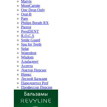
Marvis
MontCarotte
One Drop Only
Oral-B
Paro
Philips Breath RX
Pierrot
PresiDENT
R.O.C.S
Smile Guard
Spa for Teeth
Splat
Waterdent
Wisdom
Альбадент
Асепта
Доктор Персин
Ирикс
Лесной Бальзам
Пародонтол Prof
Профессор Персин