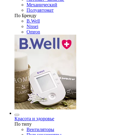
Механический
Полуавтомат
По Бренду
B.Well
Nissei
Omron
Красота и здоровье
По типу
Вентиляторы
Пульсоксиметры