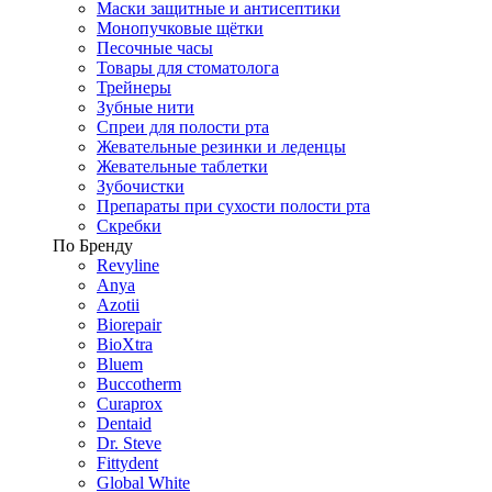
Маски защитные и антисептики
Монопучковые щётки
Песочные часы
Товары для стоматолога
Трейнеры
Зубные нити
Спреи для полости рта
Жевательные резинки и леденцы
Жевательные таблетки
Зубочистки
Препараты при сухости полости рта
Скребки
По Бренду
Revyline
Anya
Azotii
Biorepair
BioXtra
Bluem
Buccotherm
Curaprox
Dentaid
Dr. Steve
Fittydent
Global White