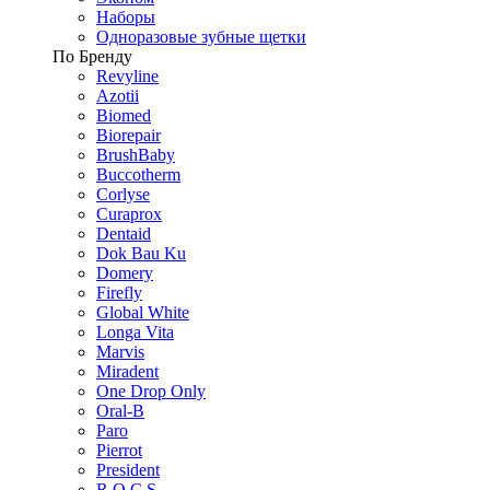
Наборы
Одноразовые зубные щетки
По Бренду
Revyline
Azotii
Biomed
Biorepair
BrushBaby
Buccotherm
Corlyse
Curaprox
Dentaid
Dok Bau Ku
Domery
Firefly
Global White
Longa Vita
Marvis
Miradent
One Drop Only
Oral-B
Paro
Pierrot
President
R.O.C.S.