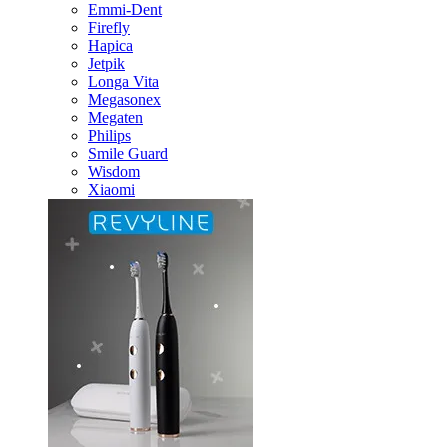
Emmi-Dent
Firefly
Hapica
Jetpik
Longa Vita
Megasonex
Megaten
Philips
Smile Guard
Wisdom
Xiaomi