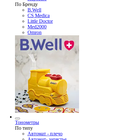
По Бренду
B.Well
CS Medica
Little Doctor
Med2000
Omron
Тонометры
По типу
Автомат - плечо
Автомат- запястье