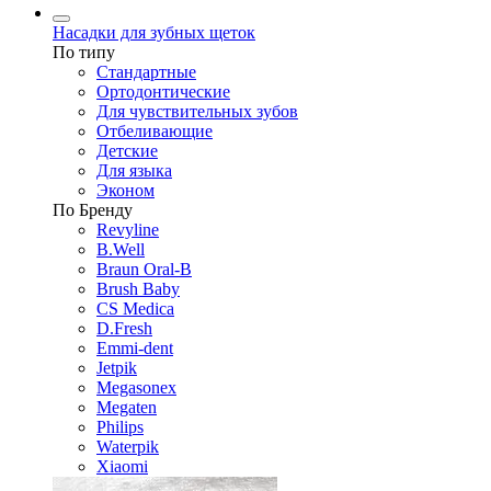
Насадки для зубных щеток
По типу
Стандартные
Ортодонтические
Для чувствительных зубов
Отбеливающие
Детские
Для языка
Эконом
По Бренду
Revyline
B.Well
Braun Oral-B
Brush Baby
CS Medica
D.Fresh
Emmi-dent
Jetpik
Megasonex
Megaten
Philips
Waterpik
Xiaomi