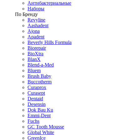
Антибактериальные
Наборы
По Бренду
Revyline
Aashadent
Ajona
Apadent
Beverly Hills Formula
Biorepair
BioXtra
BlanX
Blend-a-Med
Bluem
Brush Baby
Buccotherm
Curaprox
Curasept
Dentaid
Desensin
Dok Bau Ku
Emmi-Dent
Fuchs
GC Tooth Mousse
Global White
GreenIce