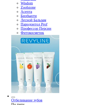
Wisdom
Zoobzone
Асепта
Биобьюти
Лесной Бальзам
Пародонтол Prof
Профессор Персин
Фитокосметик
Отбеливание зубов
По типу