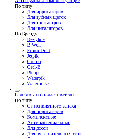
Аксессуары и комплектующие
По типу
Для ирригаторов
Для зубных щеток
Для тонометров
Для ингаляторов
По Бренду
Revyline
B.Well
Emmi-Dent
Jetpik
Omron
Oral-B
Philips
Waterpik
Waterpulse
Бальзамы и ополаскиватели
По типу
От неприятного запаха
Для ирригаторов
Комплексные
Антибактериальные
Для десен
Для чувствительных зубов