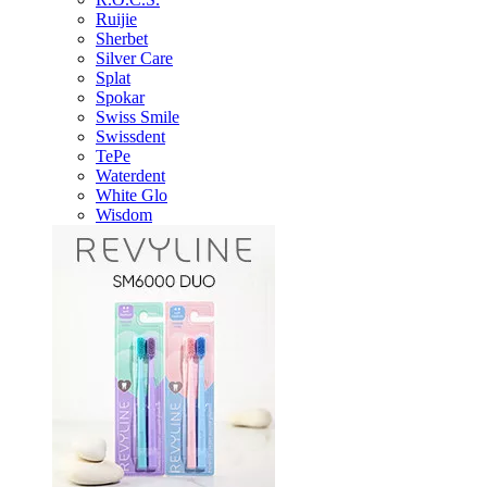
Ruijie
Sherbet
Silver Care
Splat
Spokar
Swiss Smile
Swissdent
TePe
Waterdent
White Glo
Wisdom