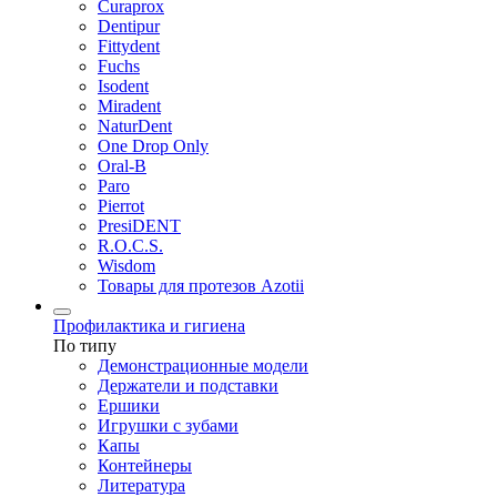
Curaprox
Dentipur
Fittydent
Fuchs
Isodent
Miradent
NaturDent
One Drop Only
Oral-B
Paro
Pierrot
PresiDENT
R.O.C.S.
Wisdom
Товары для протезов Azotii
Профилактика и гигиена
По типу
Демонстрационные модели
Держатели и подставки
Ершики
Игрушки с зубами
Капы
Контейнеры
Литература