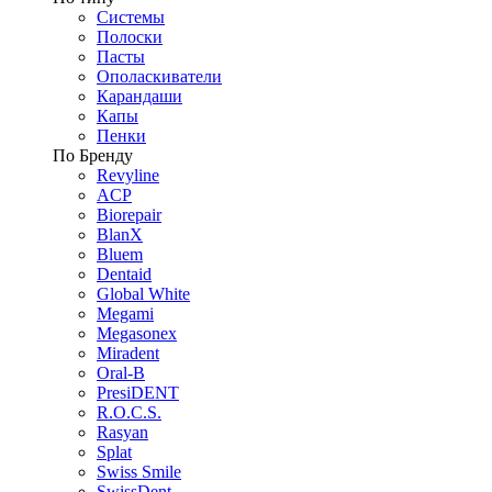
Системы
Полоски
Пасты
Ополаскиватели
Карандаши
Капы
Пенки
По Бренду
Revyline
ACP
Biorepair
BlanX
Bluem
Dentaid
Global White
Megami
Megasonex
Miradent
Oral-B
PresiDENT
R.O.C.S.
Rasyan
Splat
Swiss Smile
SwissDent