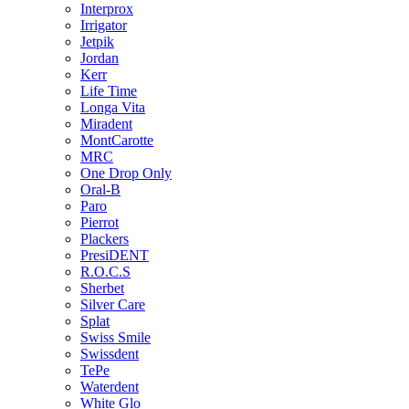
Interprox
Irrigator
Jetpik
Jordan
Kerr
Life Time
Longa Vita
Miradent
MontCarotte
MRC
One Drop Only
Oral-B
Paro
Pierrot
Plackers
PresiDENT
R.O.C.S
Sherbet
Silver Care
Splat
Swiss Smile
Swissdent
TePe
Waterdent
White Glo