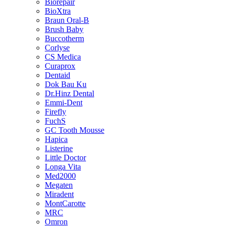
Biorepair
BioXtra
Braun Oral-B
Brush Baby
Buccotherm
Corlyse
CS Medica
Curaprox
Dentaid
Dok Bau Ku
Dr.Hinz Dental
Emmi-Dent
Firefly
FuchS
GC Tooth Mousse
Hapica
Listerine
Little Doctor
Longa Vita
Med2000
Megaten
Miradent
MontCarotte
MRC
Omron