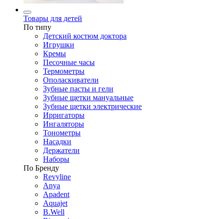
Товары для детей
По типу
Детский костюм доктора
Игрушки
Кремы
Песочные часы
Термометры
Ополаскиватели
Зубные пасты и гели
Зубные щетки мануальные
Зубные щетки электрические
Ирригаторы
Ингаляторы
Тонометры
Насадки
Держатели
Наборы
По Бренду
Revyline
Anya
Apadent
Aquajet
B.Well