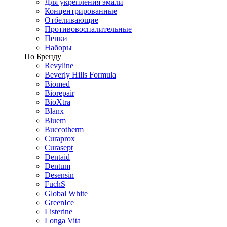
Для укрепления эмали
Концентрированные
Отбеливающие
Противовоспалительные
Пенки
Наборы
По Бренду
Revyline
Beverly Hills Formula
Biomed
Biorepair
BioXtra
Blanx
Bluem
Buccotherm
Curaprox
Curasept
Dentaid
Dentum
Desensin
FuchS
Global White
GreenIce
Listerine
Longa Vita