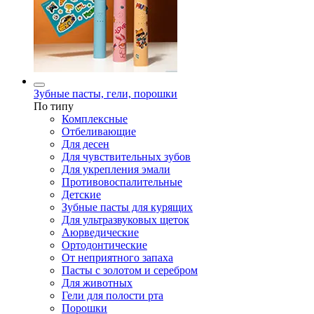
Зубные пасты, гели, порошки
По типу
Комплексные
Отбеливающие
Для десен
Для чувствительных зубов
Для укрепления эмали
Противовоспалительные
Детские
Зубные пасты для курящих
Для ультразвуковых щеток
Аюрведические
Ортодонтические
От неприятного запаха
Пасты с золотом и серебром
Для животных
Гели для полости рта
Порошки