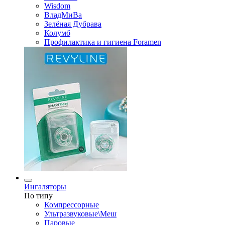
Wisdom
ВладМиВа
Зелёная Дубрава
Колумб
Профилактика и гигиена Foramen
Ингаляторы
По типу
Компрессорные
Ультразвуковые\Меш
Паровые