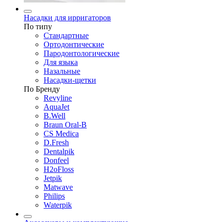
Насадки для ирригаторов
По типу
Стандартные
Ортодонтические
Пародонтологические
Для языка
Назальные
Насадки-щетки
По Бренду
Revyline
AquaJet
B.Well
Braun Oral-B
CS Medica
D.Fresh
Dentalpik
Donfeel
H2oFloss
Jetpik
Matwave
Philips
Waterpik