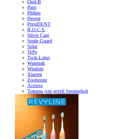
Oral-B
Paro
Philips
Pierrot
PresiDENT
R.O.C.S.
Silver Care
Smile Guard
Splat
TePe
Twin Lotus
Waterpik
Wisdom
Xiaomi
Zoobzone
Асепта
Товары для детей Spongebob