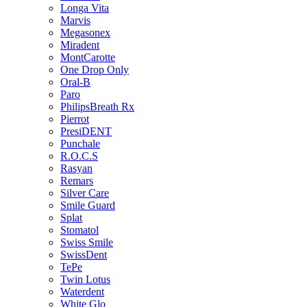
Longa Vita
Marvis
Megasonex
Miradent
MontCarotte
One Drop Only
Oral-B
Paro
PhilipsBreath Rx
Pierrot
PresiDENT
Punchale
R.O.C.S
Rasyan
Remars
Silver Care
Smile Guard
Splat
Stomatol
Swiss Smile
SwissDent
TePe
Twin Lotus
Waterdent
White Glo