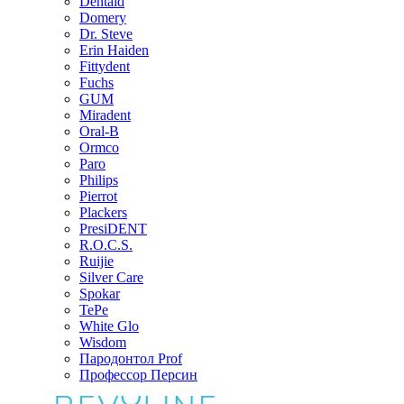
Dentaid
Domery
Dr. Steve
Erin Haiden
Fittydent
Fuchs
GUM
Miradent
Oral-B
Ormco
Paro
Philips
Pierrot
Plackers
PresiDENT
R.O.C.S.
Ruijie
Silver Care
Spokar
TePe
White Glo
Wisdom
Пародонтол Prof
Профессор Персин