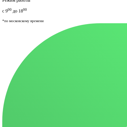
Режим работы
00
00
с 9
до 18
*по московскому времени