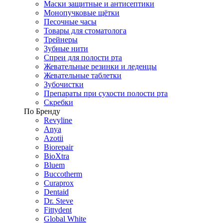
Маски защитные и антисептики
Монопучковые щётки
Песочные часы
Товары для стоматолога
Трейнеры
Зубные нити
Спреи для полости рта
Жевательные резинки и леденцы
Жевательные таблетки
Зубочистки
Препараты при сухости полости рта
Скребки
По Бренду
Revyline
Anya
Azotii
Biorepair
BioXtra
Bluem
Buccotherm
Curaprox
Dentaid
Dr. Steve
Fittydent
Global White