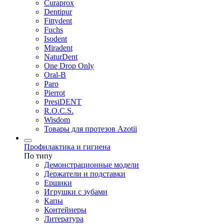
Curaprox
Dentipur
Fittydent
Fuchs
Isodent
Miradent
NaturDent
One Drop Only
Oral-B
Paro
Pierrot
PresiDENT
R.O.C.S.
Wisdom
Товары для протезов Azotii
Профилактика и гигиена
По типу
Демонстрационные модели
Держатели и подставки
Ершики
Игрушки с зубами
Капы
Контейнеры
Литература