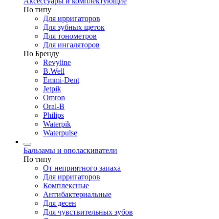
Аксессуары и комплектующие
По типу
Для ирригаторов
Для зубных щеток
Для тонометров
Для ингаляторов
По Бренду
Revyline
B.Well
Emmi-Dent
Jetpik
Omron
Oral-B
Philips
Waterpik
Waterpulse
Бальзамы и ополаскиватели
По типу
От неприятного запаха
Для ирригаторов
Комплексные
Антибактериальные
Для десен
Для чувствительных зубов