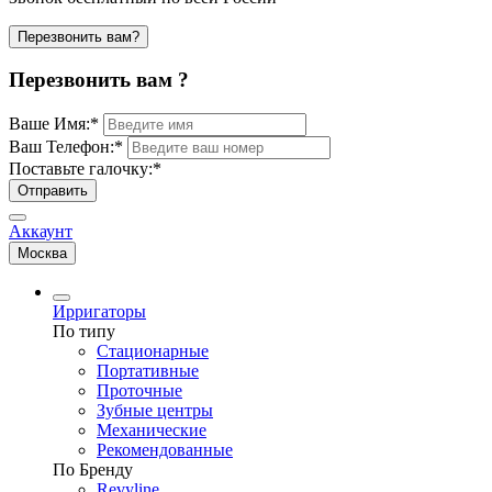
Перезвонить вам?
Перезвонить вам ?
Ваше Имя:
*
Ваш Телефон:
*
Поставьте галочку:
*
Отправить
Аккаунт
Москва
Ирригаторы
По типу
Стационарные
Портативные
Проточные
Зубные центры
Механические
Рекомендованные
По Бренду
Revyline