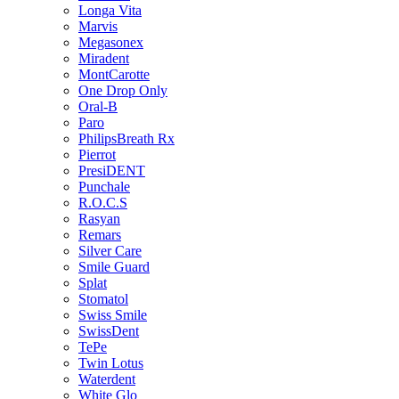
Longa Vita
Marvis
Megasonex
Miradent
MontCarotte
One Drop Only
Oral-B
Paro
PhilipsBreath Rx
Pierrot
PresiDENT
Punchale
R.O.C.S
Rasyan
Remars
Silver Care
Smile Guard
Splat
Stomatol
Swiss Smile
SwissDent
TePe
Twin Lotus
Waterdent
White Glo