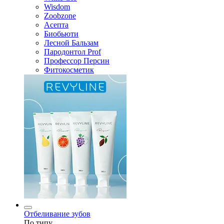
Wisdom
Zoobzone
Асепта
Биобьюти
Лесной Бальзам
Пародонтол Prof
Профессор Персин
Фитокосметик
Отбеливание зубов
По типу