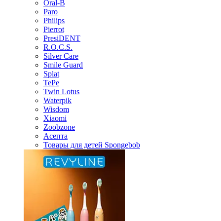
Oral-B
Paro
Philips
Pierrot
PresiDENT
R.O.C.S.
Silver Care
Smile Guard
Splat
TePe
Twin Lotus
Waterpik
Wisdom
Xiaomi
Zoobzone
Асепта
Товары для детей Spongebob