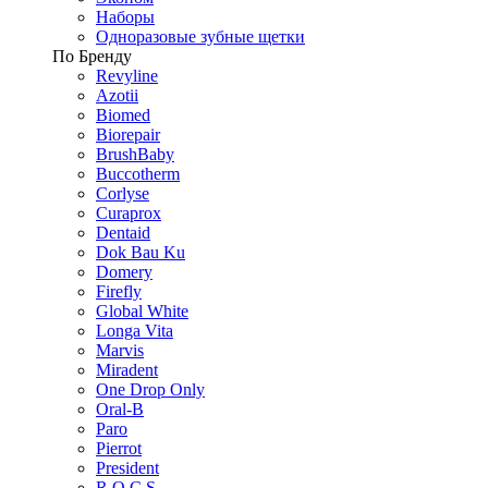
Наборы
Одноразовые зубные щетки
По Бренду
Revyline
Azotii
Biomed
Biorepair
BrushBaby
Buccotherm
Corlyse
Curaprox
Dentaid
Dok Bau Ku
Domery
Firefly
Global White
Longa Vita
Marvis
Miradent
One Drop Only
Oral-B
Paro
Pierrot
President
R.O.C.S.