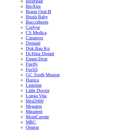
Biorepair
BioXtra
Braun Oral-B
Brush Baby
Buccotherm
Corlyse
CS Medica
Curaprox
Dentaid
Dok Bau Ku
Dr.Hinz Dental
Emmi-Dent
Firefly
FuchS
GC Tooth Mousse
Hapica
Listerine
Little Doctor
Longa Vita
Med2000
Megaten
Miradent
MontCarotte
MRC
Omron