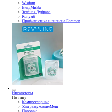
Wisdom
ВладМиВа
Зелёная Дубрава
Колумб
Профилактика и гигиена Foramen
Ингаляторы
По типу
Компрессорные
Ультразвуковые\Меш
Паровые