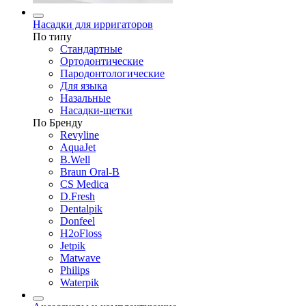
Насадки для ирригаторов
По типу
Стандартные
Ортодонтические
Пародонтологические
Для языка
Назальные
Насадки-щетки
По Бренду
Revyline
AquaJet
B.Well
Braun Oral-B
CS Medica
D.Fresh
Dentalpik
Donfeel
H2oFloss
Jetpik
Matwave
Philips
Waterpik