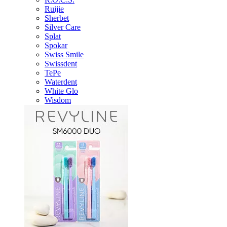
Ruijie
Sherbet
Silver Care
Splat
Spokar
Swiss Smile
Swissdent
TePe
Waterdent
White Glo
Wisdom