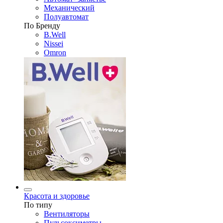
Механический
Полуавтомат
По Бренду
B.Well
Nissei
Omron
Красота и здоровье
По типу
Вентиляторы
Пульсоксиметры