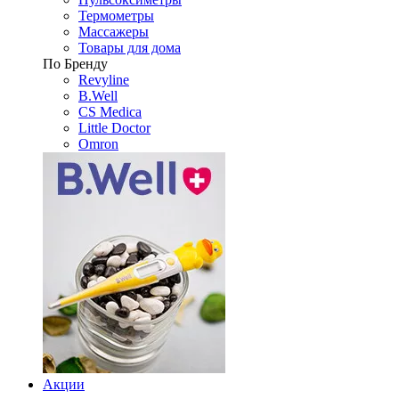
Термометры
Массажеры
Товары для дома
По Бренду
Revyline
B.Well
CS Medica
Little Doctor
Omron
Акции