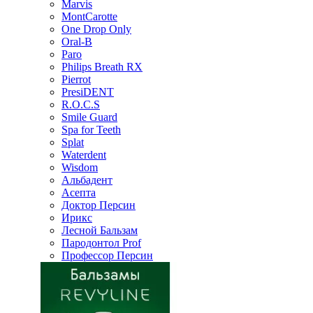
Marvis
MontCarotte
One Drop Only
Oral-B
Paro
Philips Breath RX
Pierrot
PresiDENT
R.O.C.S
Smile Guard
Spa for Teeth
Splat
Waterdent
Wisdom
Альбадент
Асепта
Доктор Персин
Ирикс
Лесной Бальзам
Пародонтол Prof
Профессор Персин