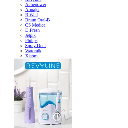
Achepower
Aquajet
B.Well
Braun Oral-B
CS Medica
D.Fresh
Jetpik
Philips
Spray Dent
Waterpik
Xiaomi