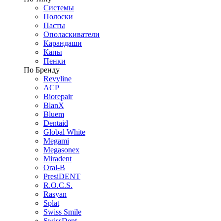
Системы
Полоски
Пасты
Ополаскиватели
Карандаши
Капы
Пенки
По Бренду
Revyline
ACP
Biorepair
BlanX
Bluem
Dentaid
Global White
Megami
Megasonex
Miradent
Oral-B
PresiDENT
R.O.C.S.
Rasyan
Splat
Swiss Smile
SwissDent