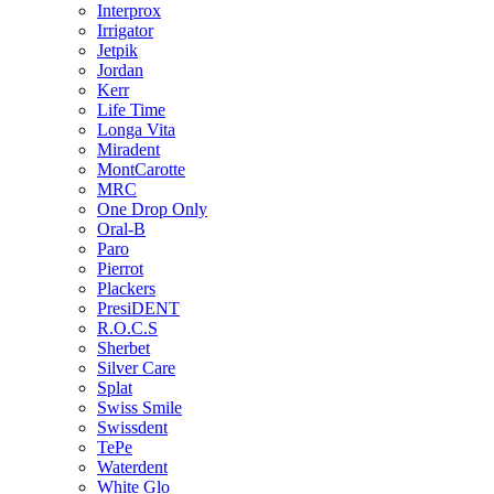
Interprox
Irrigator
Jetpik
Jordan
Kerr
Life Time
Longa Vita
Miradent
MontCarotte
MRC
One Drop Only
Oral-B
Paro
Pierrot
Plackers
PresiDENT
R.O.C.S
Sherbet
Silver Care
Splat
Swiss Smile
Swissdent
TePe
Waterdent
White Glo