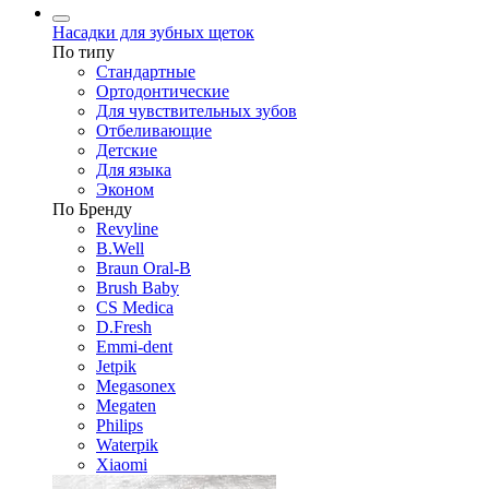
Насадки для зубных щеток
По типу
Стандартные
Ортодонтические
Для чувствительных зубов
Отбеливающие
Детские
Для языка
Эконом
По Бренду
Revyline
B.Well
Braun Oral-B
Brush Baby
CS Medica
D.Fresh
Emmi-dent
Jetpik
Megasonex
Megaten
Philips
Waterpik
Xiaomi