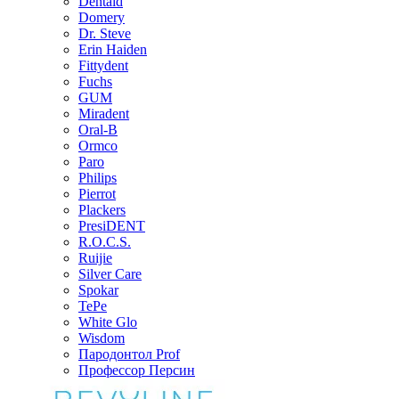
Dentaid
Domery
Dr. Steve
Erin Haiden
Fittydent
Fuchs
GUM
Miradent
Oral-B
Ormco
Paro
Philips
Pierrot
Plackers
PresiDENT
R.O.C.S.
Ruijie
Silver Care
Spokar
TePe
White Glo
Wisdom
Пародонтол Prof
Профессор Персин