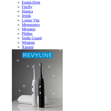
Emmi-Dent
Firefly
Hapica
Jetpik
Longa Vita
Megasonex
Megaten
Philips
Smile Guard
Wisdom
Xiaomi