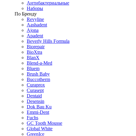
Антибактериальные
Наборы
По Бренду
Revyline
Aashadent
Ajona
Apadent
Beverly Hills Formula
Biorepair
BioXtra
BlanX
Blend-a-Med
Bluem
Brush Baby
Buccotherm
Curaprox
Curasept
Dentaid
Desensin
Dok Bau Ku
Emmi-Dent
Fuchs
GC Tooth Mousse
Global White
GreenIce