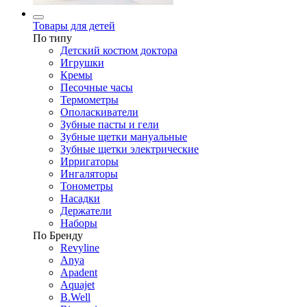
Товары для детей
По типу
Детский костюм доктора
Игрушки
Кремы
Песочные часы
Термометры
Ополаскиватели
Зубные пасты и гели
Зубные щетки мануальные
Зубные щетки электрические
Ирригаторы
Ингаляторы
Тонометры
Насадки
Держатели
Наборы
По Бренду
Revyline
Anya
Apadent
Aquajet
B.Well