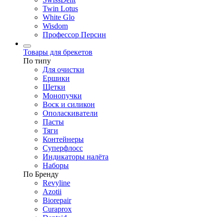
Twin Lotus
White Glo
Wisdom
Профессор Персин
Товары для брекетов
По типу
Для очистки
Ершики
Щетки
Монопучки
Воск и силикон
Ополаскиватели
Пасты
Тяги
Контейнеры
Суперфлосс
Индикаторы налёта
Наборы
По Бренду
Revyline
Azotii
Biorepair
Curaprox