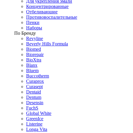
Для укрепления эмали
Концентрированные
Отбеливающие
Противовоспалительные
Пенки
Наборы
По Бренду
Revyline
Beverly Hills Formula
Biomed
Biorepair
BioXtra
Blanx
Bluem
Buccotherm
Curaprox
Curasept
Dentaid
Dentum
Desensin
FuchS
Global White
GreenIce
Listerine
Longa Vita