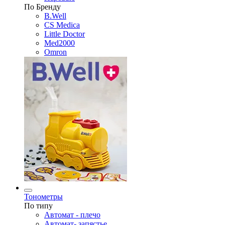
По Бренду
B.Well
CS Medica
Little Doctor
Med2000
Omron
Тонометры
По типу
Автомат - плечо
Автомат- запястье