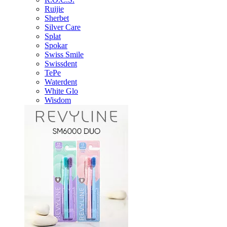
Ruijie
Sherbet
Silver Care
Splat
Spokar
Swiss Smile
Swissdent
TePe
Waterdent
White Glo
Wisdom