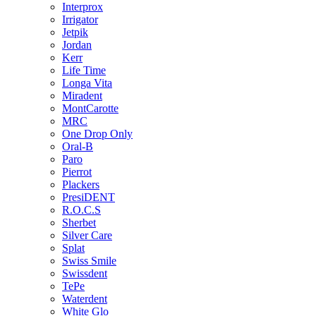
Interprox
Irrigator
Jetpik
Jordan
Kerr
Life Time
Longa Vita
Miradent
MontCarotte
MRC
One Drop Only
Oral-B
Paro
Pierrot
Plackers
PresiDENT
R.O.C.S
Sherbet
Silver Care
Splat
Swiss Smile
Swissdent
TePe
Waterdent
White Glo