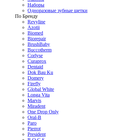
Наборы
Одноразовые зубные щетки
По Бренду
Revyline
Azotii
Biomed
Biorepair
BrushBaby
Buccotherm
Corlyse
Curaprox
Dentaid
Dok Bau Ku
Domery
Firefly
Global White
Longa Vita
Marvis
Miradent
One Drop Only
Oral-B
Paro
Pierrot
President
R.O.C.S.