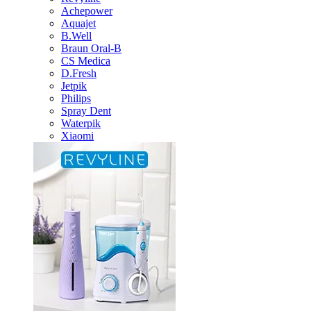
Achepower
Aquajet
B.Well
Braun Oral-B
CS Medica
D.Fresh
Jetpik
Philips
Spray Dent
Waterpik
Xiaomi