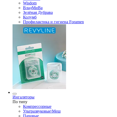
Wisdom
ВладМиВа
Зелёная Дубрава
Колумб
Профилактика и гигиена Foramen
Ингаляторы
По типу
Компрессорные
Ультразвуковые\Меш
Паровые