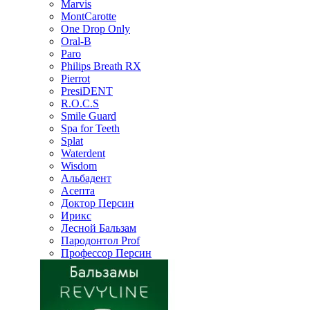
Marvis
MontCarotte
One Drop Only
Oral-B
Paro
Philips Breath RX
Pierrot
PresiDENT
R.O.C.S
Smile Guard
Spa for Teeth
Splat
Waterdent
Wisdom
Альбадент
Асепта
Доктор Персин
Ирикс
Лесной Бальзам
Пародонтол Prof
Профессор Персин