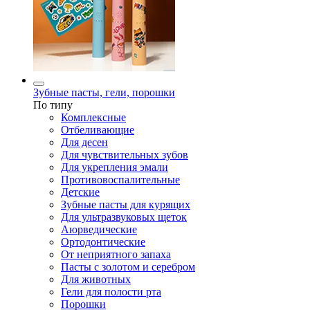
Зубные пасты, гели, порошки
По типу
Комплексные
Отбеливающие
Для десен
Для чувствительных зубов
Для укрепления эмали
Противовоспалительные
Детские
Зубные пасты для курящих
Для ультразвуковых щеток
Аюрведические
Ортодонтические
От неприятного запаха
Пасты с золотом и серебром
Для животных
Гели для полости рта
Порошки