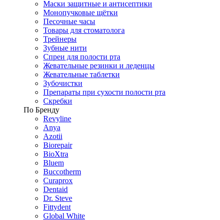
Маски защитные и антисептики
Монопучковые щётки
Песочные часы
Товары для стоматолога
Трейнеры
Зубные нити
Спреи для полости рта
Жевательные резинки и леденцы
Жевательные таблетки
Зубочистки
Препараты при сухости полости рта
Скребки
По Бренду
Revyline
Anya
Azotii
Biorepair
BioXtra
Bluem
Buccotherm
Curaprox
Dentaid
Dr. Steve
Fittydent
Global White