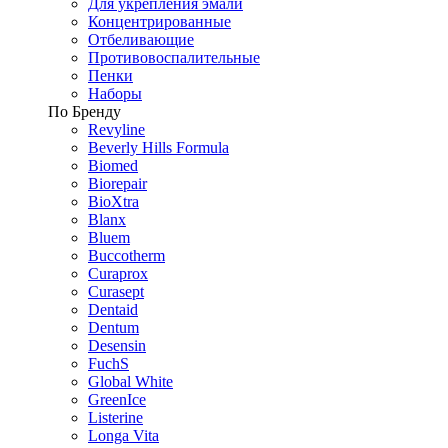
Для укрепления эмали
Концентрированные
Отбеливающие
Противовоспалительные
Пенки
Наборы
По Бренду
Revyline
Beverly Hills Formula
Biomed
Biorepair
BioXtra
Blanx
Bluem
Buccotherm
Curaprox
Curasept
Dentaid
Dentum
Desensin
FuchS
Global White
GreenIce
Listerine
Longa Vita