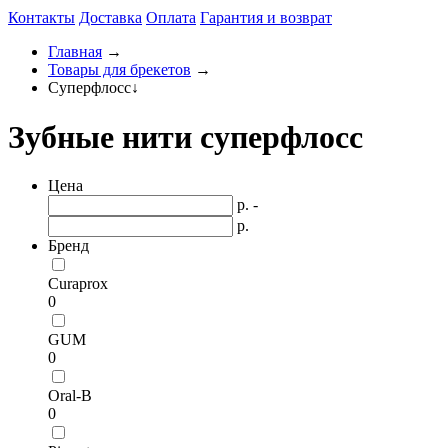
Контакты
Доставка
Оплата
Гарантия и возврат
Главная
→
Товары для брекетов
→
Суперфлосс
↓
Зубные нити суперфлосс
Цена
р. -
р.
Бренд
Curaprox
0
GUM
0
Oral-B
0