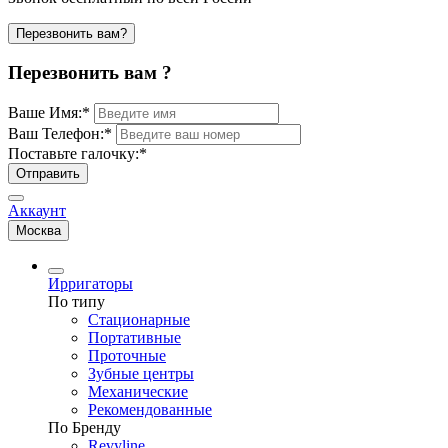
Перезвонить вам?
Перезвонить вам ?
Ваше Имя:
*
Ваш Телефон:
*
Поставьте галочку:
*
Отправить
Аккаунт
Москва
Ирригаторы
По типу
Стационарные
Портативные
Проточные
Зубные центры
Механические
Рекомендованные
По Бренду
Revyline