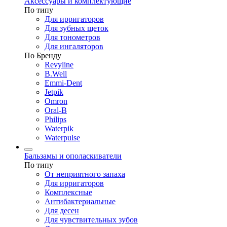
Аксессуары и комплектующие
По типу
Для ирригаторов
Для зубных щеток
Для тонометров
Для ингаляторов
По Бренду
Revyline
B.Well
Emmi-Dent
Jetpik
Omron
Oral-B
Philips
Waterpik
Waterpulse
Бальзамы и ополаскиватели
По типу
От неприятного запаха
Для ирригаторов
Комплексные
Антибактериальные
Для десен
Для чувствительных зубов