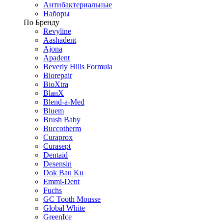
Антибактериальные
Наборы
По Бренду
Revyline
Aashadent
Ajona
Apadent
Beverly Hills Formula
Biorepair
BioXtra
BlanX
Blend-a-Med
Bluem
Brush Baby
Buccotherm
Curaprox
Curasept
Dentaid
Desensin
Dok Bau Ku
Emmi-Dent
Fuchs
GC Tooth Mousse
Global White
GreenIce