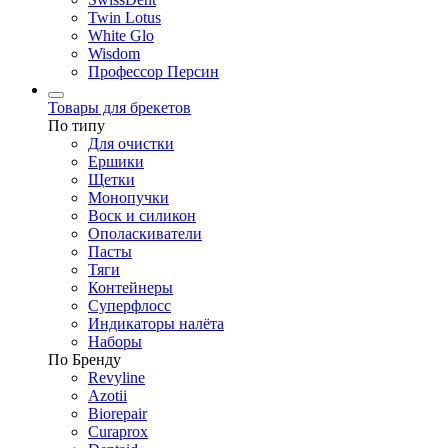
Twin Lotus
White Glo
Wisdom
Профессор Персин
Товары для брекетов
По типу
Для очистки
Ершики
Щетки
Монопучки
Воск и силикон
Ополаскиватели
Пасты
Тяги
Контейнеры
Суперфлосс
Индикаторы налёта
Наборы
По Бренду
Revyline
Azotii
Biorepair
Curaprox