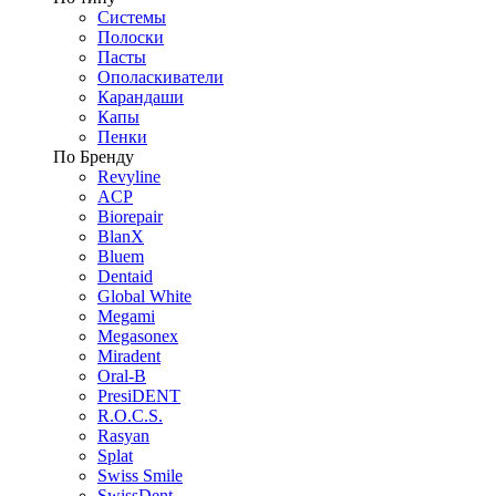
Системы
Полоски
Пасты
Ополаскиватели
Карандаши
Капы
Пенки
По Бренду
Revyline
ACP
Biorepair
BlanX
Bluem
Dentaid
Global White
Megami
Megasonex
Miradent
Oral-B
PresiDENT
R.O.C.S.
Rasyan
Splat
Swiss Smile
SwissDent