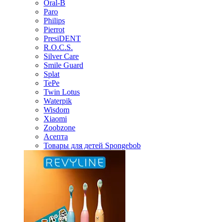
Oral-B
Paro
Philips
Pierrot
PresiDENT
R.O.C.S.
Silver Care
Smile Guard
Splat
TePe
Twin Lotus
Waterpik
Wisdom
Xiaomi
Zoobzone
Асепта
Товары для детей Spongebob