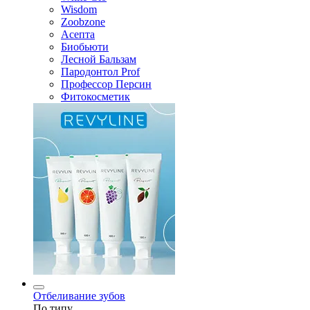
Wisdom
Zoobzone
Асепта
Биобьюти
Лесной Бальзам
Пародонтол Prof
Профессор Персин
Фитокосметик
Отбеливание зубов
По типу