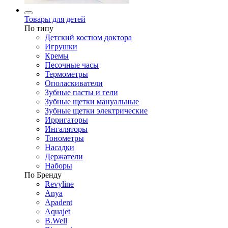
Товары для детей
По типу
Детский костюм доктора
Игрушки
Кремы
Песочные часы
Термометры
Ополаскиватели
Зубные пасты и гели
Зубные щетки мануальные
Зубные щетки электрические
Ирригаторы
Ингаляторы
Тонометры
Насадки
Держатели
Наборы
По Бренду
Revyline
Anya
Apadent
Aquajet
B.Well