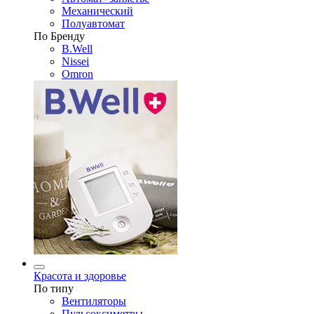
Механический
Полуавтомат
По Бренду
B.Well
Nissei
Omron
Красота и здоровье
По типу
Вентиляторы
Пульсоксиметры