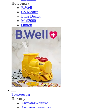
По Бренду
B.Well
CS Medica
Little Doctor
Med2000
Omron
Тонометры
По типу
Автомат - плечо
Автомат- запястье