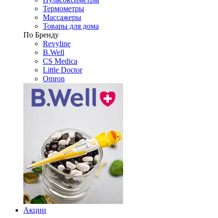
Термометры
Массажеры
Товары для дома
По Бренду
Revyline
B.Well
CS Medica
Little Doctor
Omron
Акции