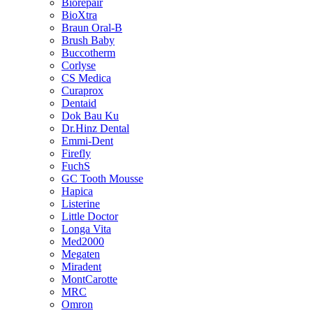
Biorepair
BioXtra
Braun Oral-B
Brush Baby
Buccotherm
Corlyse
CS Medica
Curaprox
Dentaid
Dok Bau Ku
Dr.Hinz Dental
Emmi-Dent
Firefly
FuchS
GC Tooth Mousse
Hapica
Listerine
Little Doctor
Longa Vita
Med2000
Megaten
Miradent
MontCarotte
MRC
Omron