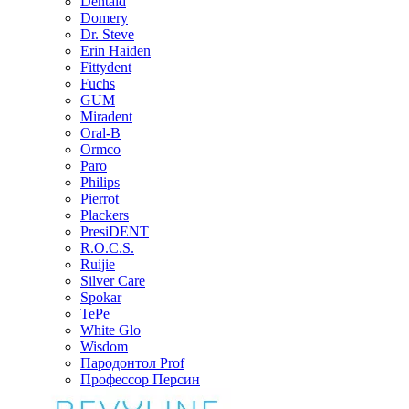
Dentaid
Domery
Dr. Steve
Erin Haiden
Fittydent
Fuchs
GUM
Miradent
Oral-B
Ormco
Paro
Philips
Pierrot
Plackers
PresiDENT
R.O.C.S.
Ruijie
Silver Care
Spokar
TePe
White Glo
Wisdom
Пародонтол Prof
Профессор Персин