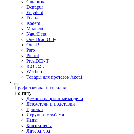
Curaprox
Dentipur
Fittydent
Fuchs
Isodent
Miradent
NaturDent
One Drop Only
Oral-B
Paro
Pierrot
PresiDENT
R.O.C.S.
Wisdom
Товары для протезов Azotii
Профилактика и гигиена
По типу
Демонстрационные модели
Держатели и подставки
Ершики
Игрушки с зубами
Капы
Контейнеры
Литература