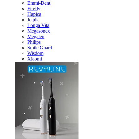
Emmi-Dent
Firefly
Hapica
Jetpik
Longa Vita
Megasonex
Megaten
Philips
Smile Guard
Wisdom
Xiaomi