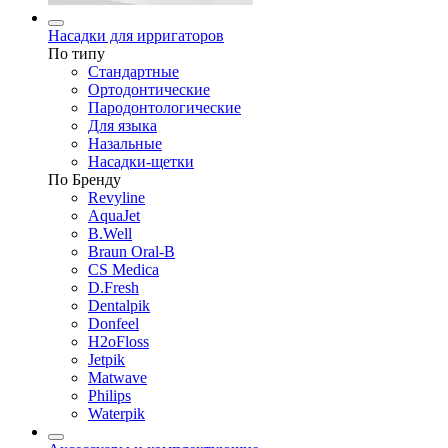
Насадки для ирригаторов
По типу
Стандартные
Ортодонтические
Пародонтологические
Для языка
Назальные
Насадки-щетки
По Бренду
Revyline
AquaJet
B.Well
Braun Oral-B
CS Medica
D.Fresh
Dentalpik
Donfeel
H2oFloss
Jetpik
Matwave
Philips
Waterpik