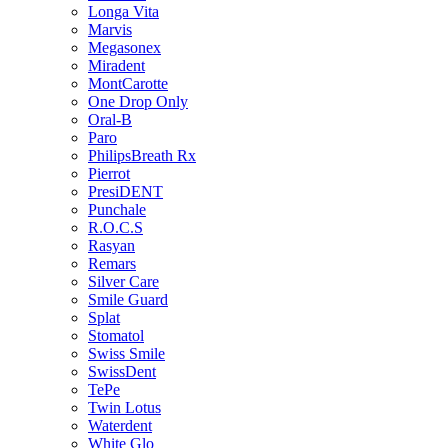
Longa Vita
Marvis
Megasonex
Miradent
MontCarotte
One Drop Only
Oral-B
Paro
PhilipsBreath Rx
Pierrot
PresiDENT
Punchale
R.O.C.S
Rasyan
Remars
Silver Care
Smile Guard
Splat
Stomatol
Swiss Smile
SwissDent
TePe
Twin Lotus
Waterdent
White Glo