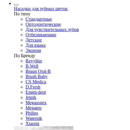
Насадки для зубных щеток
По типу
Стандартные
Ортодонтические
Для чувствительных зубов
Отбеливающие
Детские
Для языка
Эконом
По Бренду
Revyline
B.Well
Braun Oral-B
Brush Baby
CS Medica
D.Fresh
Emmi-dent
Jetpik
Megasonex
Megaten
Philips
Waterpik
Xiaomi