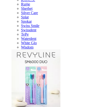
Ruijie
Sherbet
Silver Care
Splat
Spokar
Swiss Smile
Swissdent
TePe
Waterdent
White Glo
Wisdom