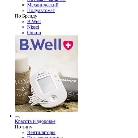
Механический
Полуавтомат
По Бренду
B.Well
Nissei
Omron
Красота и здоровье
По типу
Вентиляторы
Пульсоксиметры