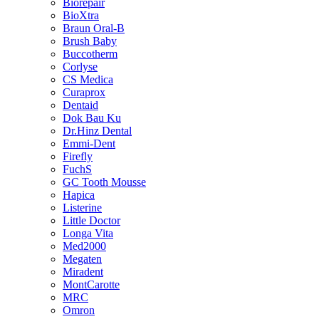
Biorepair
BioXtra
Braun Oral-B
Brush Baby
Buccotherm
Corlyse
CS Medica
Curaprox
Dentaid
Dok Bau Ku
Dr.Hinz Dental
Emmi-Dent
Firefly
FuchS
GC Tooth Mousse
Hapica
Listerine
Little Doctor
Longa Vita
Med2000
Megaten
Miradent
MontCarotte
MRC
Omron