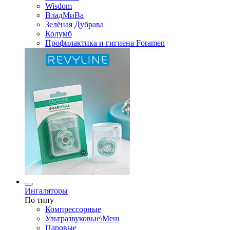
Wisdom
ВладМиВа
Зелёная Дубрава
Колумб
Профилактика и гигиена Foramen
Ингаляторы
По типу
Компрессорные
Ультразвуковые\Меш
Паровые