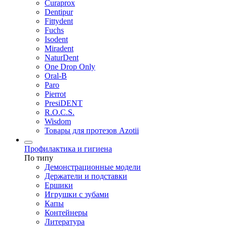
Curaprox
Dentipur
Fittydent
Fuchs
Isodent
Miradent
NaturDent
One Drop Only
Oral-B
Paro
Pierrot
PresiDENT
R.O.C.S.
Wisdom
Товары для протезов Azotii
Профилактика и гигиена
По типу
Демонстрационные модели
Держатели и подставки
Ершики
Игрушки с зубами
Капы
Контейнеры
Литература