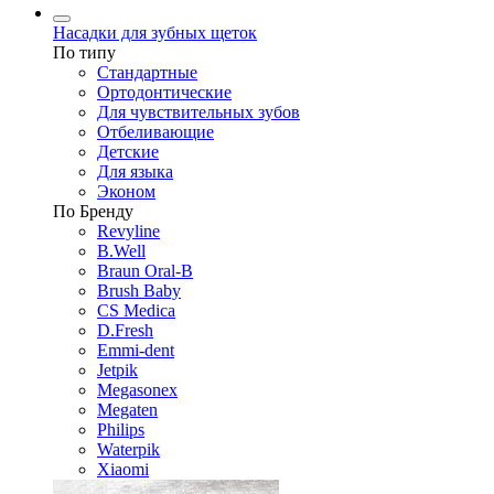
Насадки для зубных щеток
По типу
Стандартные
Ортодонтические
Для чувствительных зубов
Отбеливающие
Детские
Для языка
Эконом
По Бренду
Revyline
B.Well
Braun Oral-B
Brush Baby
CS Medica
D.Fresh
Emmi-dent
Jetpik
Megasonex
Megaten
Philips
Waterpik
Xiaomi