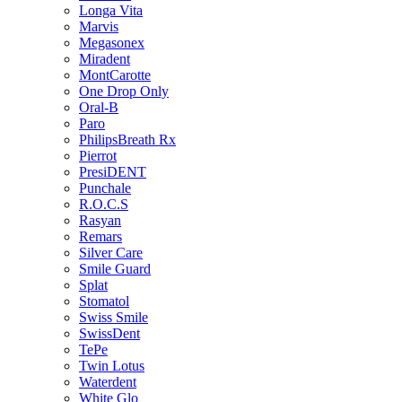
Longa Vita
Marvis
Megasonex
Miradent
MontCarotte
One Drop Only
Oral-B
Paro
PhilipsBreath Rx
Pierrot
PresiDENT
Punchale
R.O.C.S
Rasyan
Remars
Silver Care
Smile Guard
Splat
Stomatol
Swiss Smile
SwissDent
TePe
Twin Lotus
Waterdent
White Glo