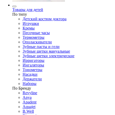
Товары для детей
По типу
Детский костюм доктора
Игрушки
Кремы
Песочные часы
Термометры
Ополаскиватели
Зубные пасты и гели
Зубные щетки мануальные
Зубные щетки электрические
Ирригаторы
Ингаляторы
Тонометры
Насадки
Держатели
Наборы
По Бренду
Revyline
Anya
Apadent
Aquajet
B.Well