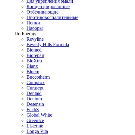
Для укрепления эмали
Концентрированные
Отбеливающие
Противовоспалительные
Пенки
Наборы
По Бренду
Revyline
Beverly Hills Formula
Biomed
Biorepair
BioXtra
Blanx
Bluem
Buccotherm
Curaprox
Curasept
Dentaid
Dentum
Desensin
FuchS
Global White
GreenIce
Listerine
Longa Vita