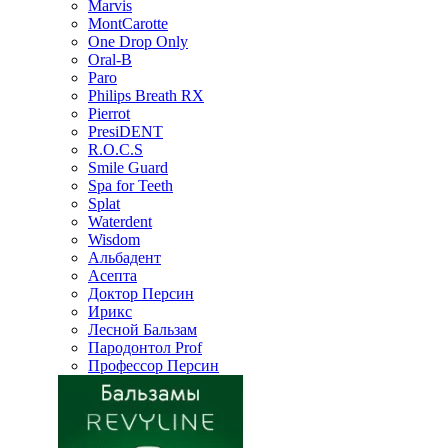
Marvis
MontCarotte
One Drop Only
Oral-B
Paro
Philips Breath RX
Pierrot
PresiDENT
R.O.C.S
Smile Guard
Spa for Teeth
Splat
Waterdent
Wisdom
Альбадент
Асепта
Доктор Персин
Ирикс
Лесной Бальзам
Пародонтол Prof
Профессор Персин