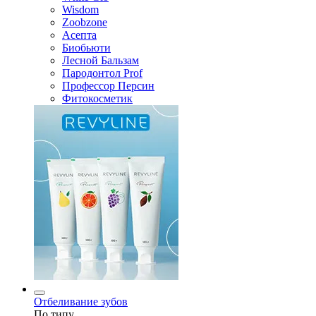
Wisdom
Zoobzone
Асепта
Биобьюти
Лесной Бальзам
Пародонтол Prof
Профессор Персин
Фитокосметик
Отбеливание зубов
По типу