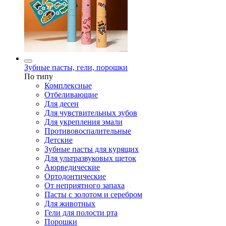
Зубные пасты, гели, порошки
По типу
Комплексные
Отбеливающие
Для десен
Для чувствительных зубов
Для укрепления эмали
Противовоспалительные
Детские
Зубные пасты для курящих
Для ультразвуковых щеток
Аюрведические
Ортодонтические
От неприятного запаха
Пасты с золотом и серебром
Для животных
Гели для полости рта
Порошки