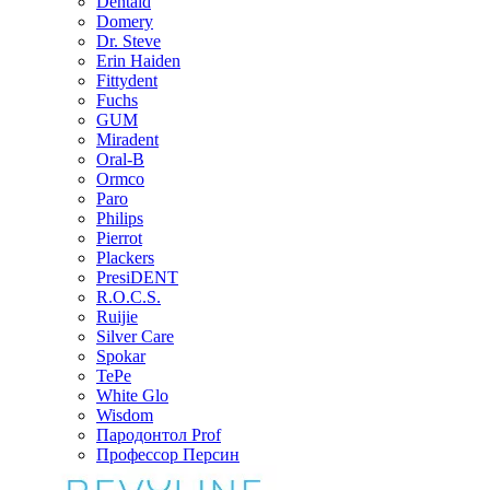
Dentaid
Domery
Dr. Steve
Erin Haiden
Fittydent
Fuchs
GUM
Miradent
Oral-B
Ormco
Paro
Philips
Pierrot
Plackers
PresiDENT
R.O.C.S.
Ruijie
Silver Care
Spokar
TePe
White Glo
Wisdom
Пародонтол Prof
Профессор Персин