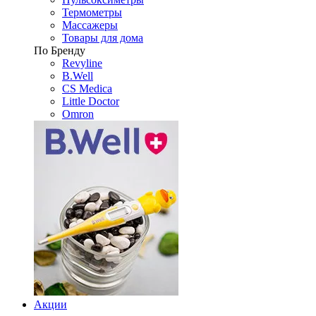
Термометры
Массажеры
Товары для дома
По Бренду
Revyline
B.Well
CS Medica
Little Doctor
Omron
Акции