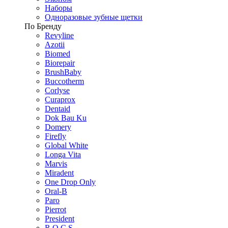
Наборы
Одноразовые зубные щетки
По Бренду
Revyline
Azotii
Biomed
Biorepair
BrushBaby
Buccotherm
Corlyse
Curaprox
Dentaid
Dok Bau Ku
Domery
Firefly
Global White
Longa Vita
Marvis
Miradent
One Drop Only
Oral-B
Paro
Pierrot
President
R.O.C.S.