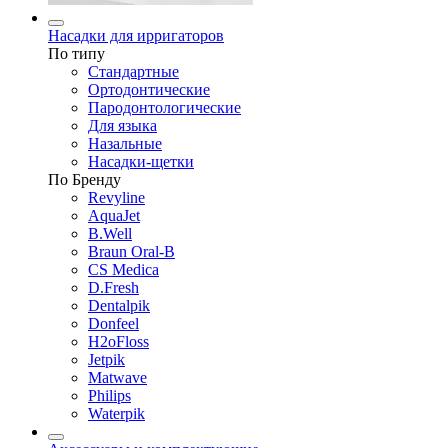
Насадки для ирригаторов
По типу
Стандартные
Ортодонтические
Пародонтологические
Для языка
Назальные
Насадки-щетки
По Бренду
Revyline
AquaJet
B.Well
Braun Oral-B
CS Medica
D.Fresh
Dentalpik
Donfeel
H2oFloss
Jetpik
Matwave
Philips
Waterpik