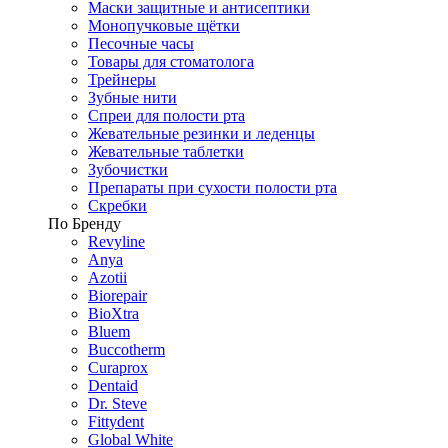
Маски защитные и антисептики
Монопучковые щётки
Песочные часы
Товары для стоматолога
Трейнеры
Зубные нити
Спреи для полости рта
Жевательные резинки и леденцы
Жевательные таблетки
Зубочистки
Препараты при сухости полости рта
Скребки
По Бренду
Revyline
Anya
Azotii
Biorepair
BioXtra
Bluem
Buccotherm
Curaprox
Dentaid
Dr. Steve
Fittydent
Global White