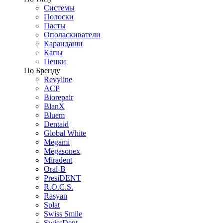
Системы
Полоски
Пасты
Ополаскиватели
Карандаши
Капы
Пенки
По Бренду
Revyline
ACP
Biorepair
BlanX
Bluem
Dentaid
Global White
Megami
Megasonex
Miradent
Oral-B
PresiDENT
R.O.C.S.
Rasyan
Splat
Swiss Smile
SwissDent