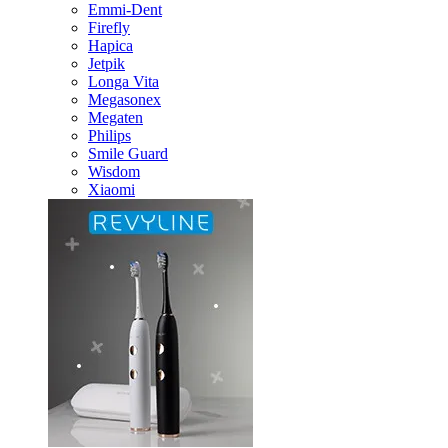
Emmi-Dent
Firefly
Hapica
Jetpik
Longa Vita
Megasonex
Megaten
Philips
Smile Guard
Wisdom
Xiaomi