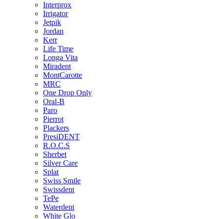
Interprox
Irrigator
Jetpik
Jordan
Kerr
Life Time
Longa Vita
Miradent
MontCarotte
MRC
One Drop Only
Oral-B
Paro
Pierrot
Plackers
PresiDENT
R.O.C.S
Sherbet
Silver Care
Splat
Swiss Smile
Swissdent
TePe
Waterdent
White Glo