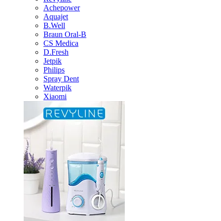
Achepower
Aquajet
B.Well
Braun Oral-B
CS Medica
D.Fresh
Jetpik
Philips
Spray Dent
Waterpik
Xiaomi