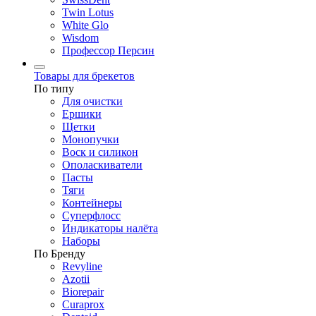
Twin Lotus
White Glo
Wisdom
Профессор Персин
Товары для брекетов
По типу
Для очистки
Ершики
Щетки
Монопучки
Воск и силикон
Ополаскиватели
Пасты
Тяги
Контейнеры
Суперфлосс
Индикаторы налёта
Наборы
По Бренду
Revyline
Azotii
Biorepair
Curaprox