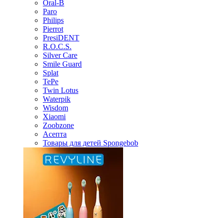
Oral-B
Paro
Philips
Pierrot
PresiDENT
R.O.C.S.
Silver Care
Smile Guard
Splat
TePe
Twin Lotus
Waterpik
Wisdom
Xiaomi
Zoobzone
Асепта
Товары для детей Spongebob