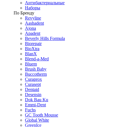
Антибактериальные
Наборы
По Бренду
Revyline
Aashadent
Ajona
Apadent
Beverly Hills Formula
Biorepair
BioXtra
BlanX
Blend-a-Med
Bluem
Brush Baby
Buccotherm
Curaprox
Curasept
Dentaid
Desensin
Dok Bau Ku
Emmi-Dent
Fuchs
GC Tooth Mousse
Global White
GreenIce