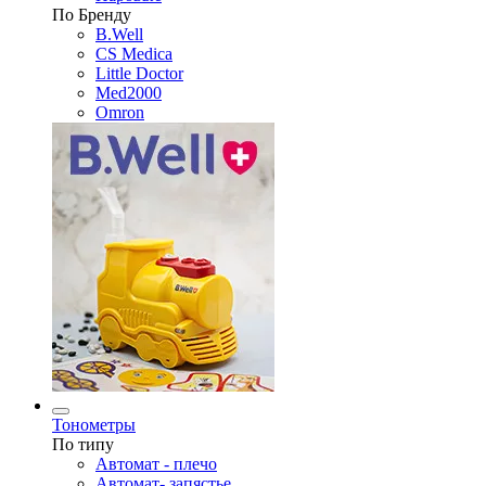
По Бренду
B.Well
CS Medica
Little Doctor
Med2000
Omron
Тонометры
По типу
Автомат - плечо
Автомат- запястье