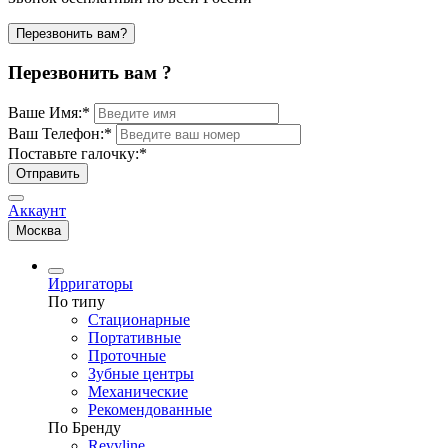
Перезвонить вам?
Перезвонить вам ?
Ваше Имя:
*
Ваш Телефон:
*
Поставьте галочку:
*
Отправить
Аккаунт
Москва
Ирригаторы
По типу
Стационарные
Портативные
Проточные
Зубные центры
Механические
Рекомендованные
По Бренду
Revyline