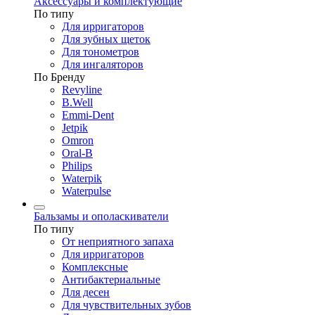
Аксессуары и комплектующие
По типу
Для ирригаторов
Для зубных щеток
Для тонометров
Для ингаляторов
По Бренду
Revyline
B.Well
Emmi-Dent
Jetpik
Omron
Oral-B
Philips
Waterpik
Waterpulse
Бальзамы и ополаскиватели
По типу
От неприятного запаха
Для ирригаторов
Комплексные
Антибактериальные
Для десен
Для чувствительных зубов