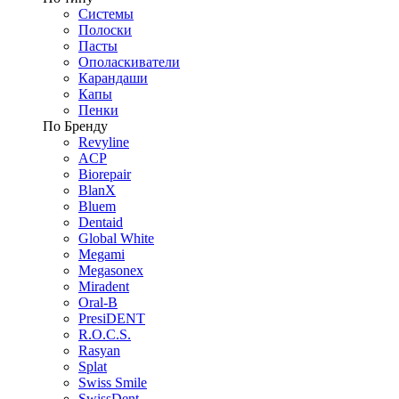
Системы
Полоски
Пасты
Ополаскиватели
Карандаши
Капы
Пенки
По Бренду
Revyline
ACP
Biorepair
BlanX
Bluem
Dentaid
Global White
Megami
Megasonex
Miradent
Oral-B
PresiDENT
R.O.C.S.
Rasyan
Splat
Swiss Smile
SwissDent