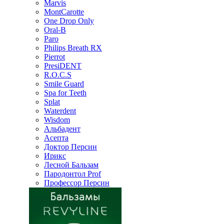
Marvis
MontCarotte
One Drop Only
Oral-B
Paro
Philips Breath RX
Pierrot
PresiDENT
R.O.C.S
Smile Guard
Spa for Teeth
Splat
Waterdent
Wisdom
Альбадент
Асепта
Доктор Персин
Ирикс
Лесной Бальзам
Пародонтол Prof
Профессор Персин