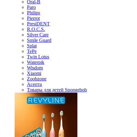
Oral-B
Paro
Philips
Pierrot
PresiDENT
R.O.C.S.
Silver Care
Smile Guard
Splat
TePe
Twin Lotus
Waterpik
Wisdom
Xiaomi
Zoobzone
Асепта
Товары для детей Spongebob