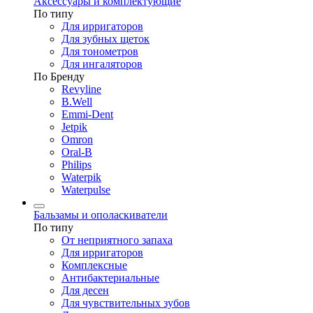
Аксессуары и комплектующие
По типу
Для ирригаторов
Для зубных щеток
Для тонометров
Для ингаляторов
По Бренду
Revyline
B.Well
Emmi-Dent
Jetpik
Omron
Oral-B
Philips
Waterpik
Waterpulse
Бальзамы и ополаскиватели
По типу
От неприятного запаха
Для ирригаторов
Комплексные
Антибактериальные
Для десен
Для чувствительных зубов