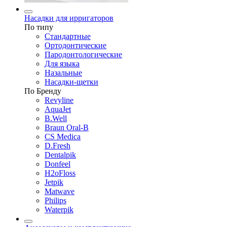
Насадки для ирригаторов
По типу
Стандартные
Ортодонтические
Пародонтологические
Для языка
Назальные
Насадки-щетки
По Бренду
Revyline
AquaJet
B.Well
Braun Oral-B
CS Medica
D.Fresh
Dentalpik
Donfeel
H2oFloss
Jetpik
Matwave
Philips
Waterpik