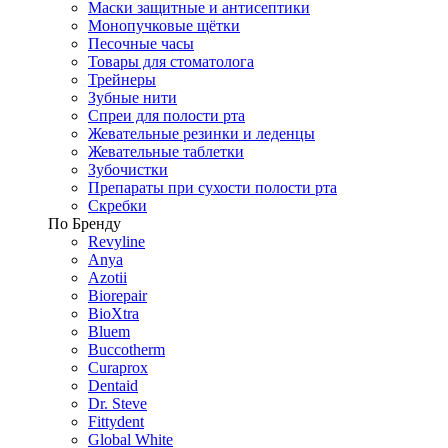
Маски защитные и антисептики
Монопучковые щётки
Песочные часы
Товары для стоматолога
Трейнеры
Зубные нити
Спреи для полости рта
Жевательные резинки и леденцы
Жевательные таблетки
Зубочистки
Препараты при сухости полости рта
Скребки
По Бренду
Revyline
Anya
Azotii
Biorepair
BioXtra
Bluem
Buccotherm
Curaprox
Dentaid
Dr. Steve
Fittydent
Global White