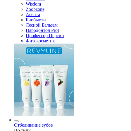
Wisdom
Zoobzone
Асепта
Биобьюти
Лесной Бальзам
Пародонтол Prof
Профессор Персин
Фитокосметик
Отбеливание зубов
По типу