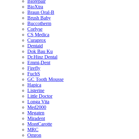
Biorepair
BioXtra
Braun Oral-B
Brush Baby
Buccotherm
Corlyse
CS Medica
Curaprox
Dentaid
Dok Bau Ku
Dr.Hinz Dental
Emmi-Dent
Firefly
FuchS
GC Tooth Mousse
Hapica
Listerine
Little Doctor
Longa Vita
Med2000
Megaten
Miradent
MontCarotte
MRC
Omron