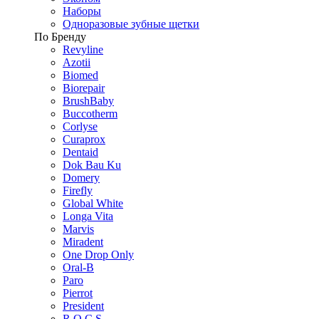
Наборы
Одноразовые зубные щетки
По Бренду
Revyline
Azotii
Biomed
Biorepair
BrushBaby
Buccotherm
Corlyse
Curaprox
Dentaid
Dok Bau Ku
Domery
Firefly
Global White
Longa Vita
Marvis
Miradent
One Drop Only
Oral-B
Paro
Pierrot
President
R.O.C.S.