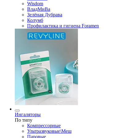
Wisdom
ВладМиВа
Зелёная Дубрава
Колумб
Профилактика и гигиена Foramen
Ингаляторы
По типу
Компрессорные
Ультразвуковые\Меш
Паровые