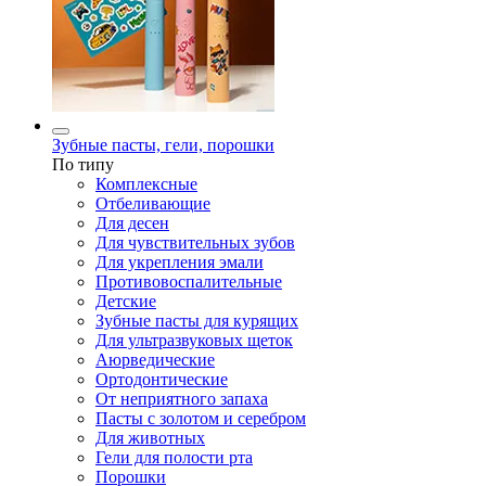
Зубные пасты, гели, порошки
По типу
Комплексные
Отбеливающие
Для десен
Для чувствительных зубов
Для укрепления эмали
Противовоспалительные
Детские
Зубные пасты для курящих
Для ультразвуковых щеток
Аюрведические
Ортодонтические
От неприятного запаха
Пасты с золотом и серебром
Для животных
Гели для полости рта
Порошки