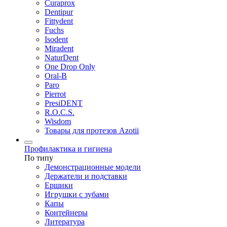
Curaprox
Dentipur
Fittydent
Fuchs
Isodent
Miradent
NaturDent
One Drop Only
Oral-B
Paro
Pierrot
PresiDENT
R.O.C.S.
Wisdom
Товары для протезов Azotii
Профилактика и гигиена
По типу
Демонстрационные модели
Держатели и подставки
Ершики
Игрушки с зубами
Капы
Контейнеры
Литература