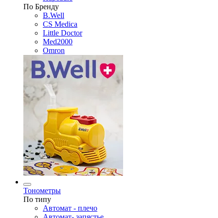
По Бренду
B.Well
CS Medica
Little Doctor
Med2000
Omron
Тонометры
По типу
Автомат - плечо
Автомат- запястье