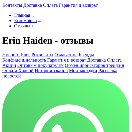
Контакты
Доставка
Оплата
Гарантия и возврат
Главная
→
Erin Haiden
→
Отзывы
↓
Erin Haiden - отзывы
Новости
Блог
Реквизиты
О магазине
Бренды
Конфиденциальность
Гарантия и возврат
Доставка
Оплата
Акции
Оптовым покупателям
Обмен ирригаторов трейд ин
Оплата Халвой
История заказов
Мои закладки
Рассылка
новостей