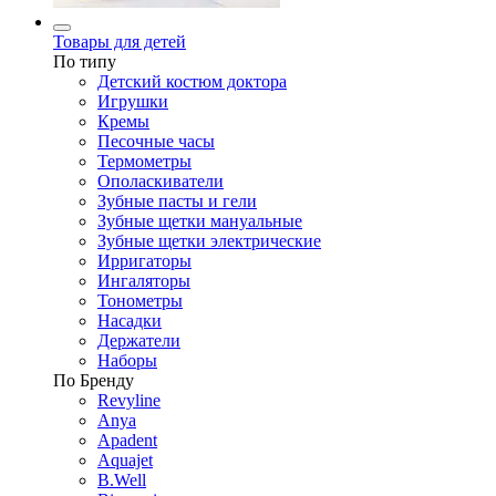
Товары для детей
По типу
Детский костюм доктора
Игрушки
Кремы
Песочные часы
Термометры
Ополаскиватели
Зубные пасты и гели
Зубные щетки мануальные
Зубные щетки электрические
Ирригаторы
Ингаляторы
Тонометры
Насадки
Держатели
Наборы
По Бренду
Revyline
Anya
Apadent
Aquajet
B.Well