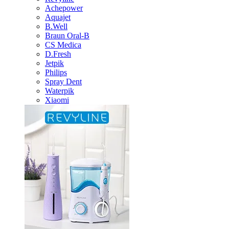
Achepower
Aquajet
B.Well
Braun Oral-B
CS Medica
D.Fresh
Jetpik
Philips
Spray Dent
Waterpik
Xiaomi