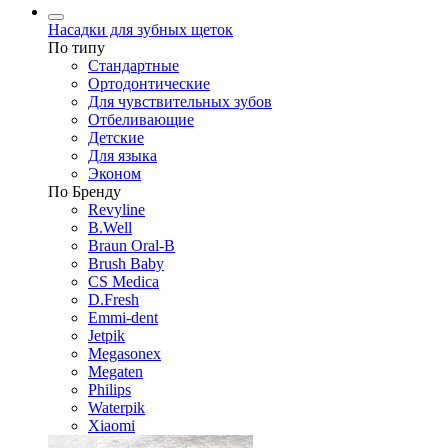
Насадки для зубных щеток
По типу
Стандартные
Ортодонтические
Для чувствительных зубов
Отбеливающие
Детские
Для языка
Эконом
По Бренду
Revyline
B.Well
Braun Oral-B
Brush Baby
CS Medica
D.Fresh
Emmi-dent
Jetpik
Megasonex
Megaten
Philips
Waterpik
Xiaomi