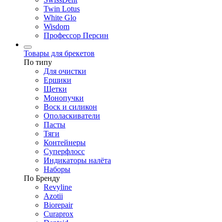
Twin Lotus
White Glo
Wisdom
Профессор Персин
Товары для брекетов
По типу
Для очистки
Ершики
Щетки
Монопучки
Воск и силикон
Ополаскиватели
Пасты
Тяги
Контейнеры
Суперфлосс
Индикаторы налёта
Наборы
По Бренду
Revyline
Azotii
Biorepair
Curaprox