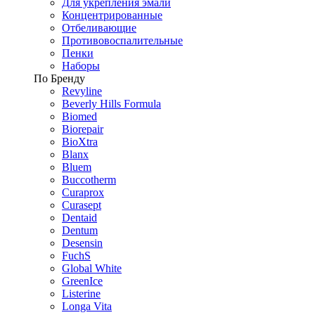
Для укрепления эмали
Концентрированные
Отбеливающие
Противовоспалительные
Пенки
Наборы
По Бренду
Revyline
Beverly Hills Formula
Biomed
Biorepair
BioXtra
Blanx
Bluem
Buccotherm
Curaprox
Curasept
Dentaid
Dentum
Desensin
FuchS
Global White
GreenIce
Listerine
Longa Vita