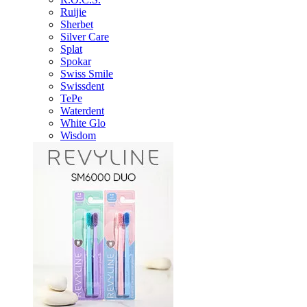
Ruijie
Sherbet
Silver Care
Splat
Spokar
Swiss Smile
Swissdent
TePe
Waterdent
White Glo
Wisdom