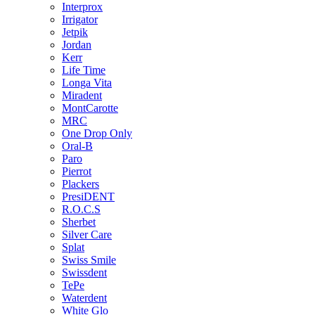
Interprox
Irrigator
Jetpik
Jordan
Kerr
Life Time
Longa Vita
Miradent
MontCarotte
MRC
One Drop Only
Oral-B
Paro
Pierrot
Plackers
PresiDENT
R.O.C.S
Sherbet
Silver Care
Splat
Swiss Smile
Swissdent
TePe
Waterdent
White Glo