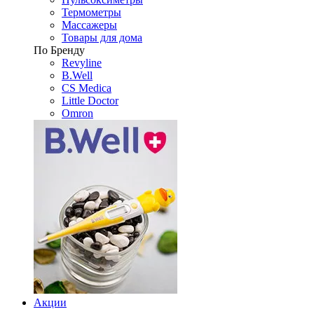
Термометры
Массажеры
Товары для дома
По Бренду
Revyline
B.Well
CS Medica
Little Doctor
Omron
Акции