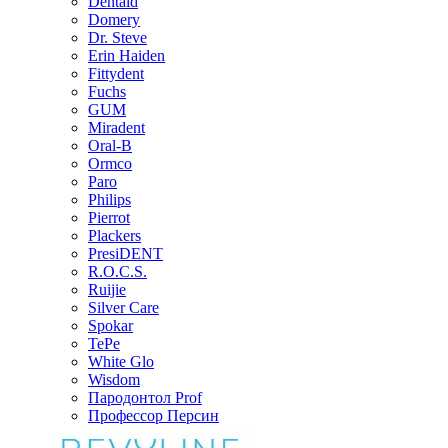
Dentaid
Domery
Dr. Steve
Erin Haiden
Fittydent
Fuchs
GUM
Miradent
Oral-B
Ormco
Paro
Philips
Pierrot
Plackers
PresiDENT
R.O.C.S.
Ruijie
Silver Care
Spokar
TePe
White Glo
Wisdom
Пародонтол Prof
Профессор Персин