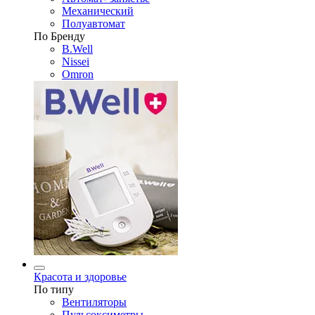
Механический
Полуавтомат
По Бренду
B.Well
Nissei
Omron
Красота и здоровье
По типу
Вентиляторы
Пульсоксиметры