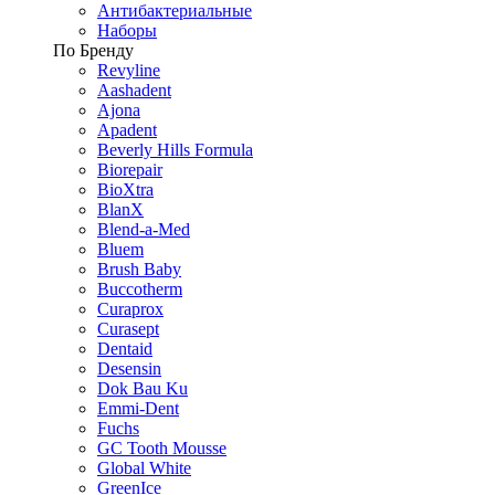
Антибактериальные
Наборы
По Бренду
Revyline
Aashadent
Ajona
Apadent
Beverly Hills Formula
Biorepair
BioXtra
BlanX
Blend-a-Med
Bluem
Brush Baby
Buccotherm
Curaprox
Curasept
Dentaid
Desensin
Dok Bau Ku
Emmi-Dent
Fuchs
GC Tooth Mousse
Global White
GreenIce