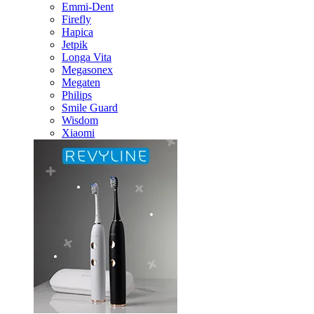
Emmi-Dent
Firefly
Hapica
Jetpik
Longa Vita
Megasonex
Megaten
Philips
Smile Guard
Wisdom
Xiaomi