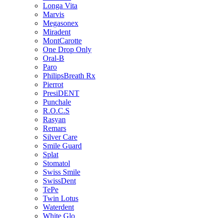
Longa Vita
Marvis
Megasonex
Miradent
MontCarotte
One Drop Only
Oral-B
Paro
PhilipsBreath Rx
Pierrot
PresiDENT
Punchale
R.O.C.S
Rasyan
Remars
Silver Care
Smile Guard
Splat
Stomatol
Swiss Smile
SwissDent
TePe
Twin Lotus
Waterdent
White Glo