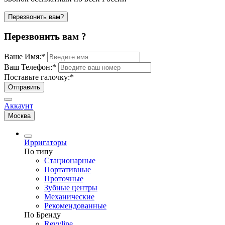
Перезвонить вам?
Перезвонить вам ?
Ваше Имя:
*
Ваш Телефон:
*
Поставьте галочку:
*
Отправить
Аккаунт
Москва
Ирригаторы
По типу
Стационарные
Портативные
Проточные
Зубные центры
Механические
Рекомендованные
По Бренду
Revyline