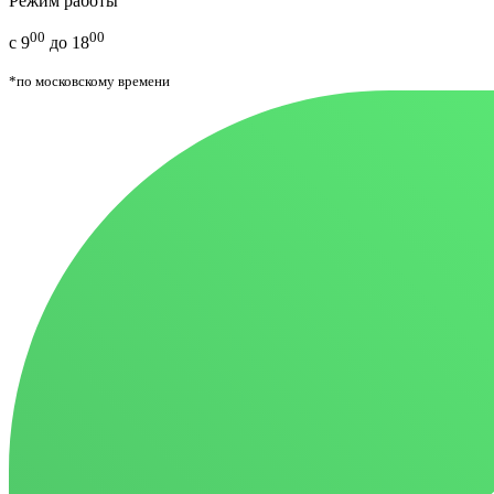
Режим работы
00
00
с 9
до 18
*по московскому времени