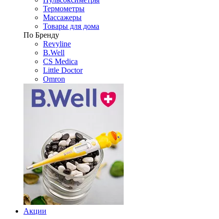
Термометры
Массажеры
Товары для дома
По Бренду
Revyline
B.Well
CS Medica
Little Doctor
Omron
Акции