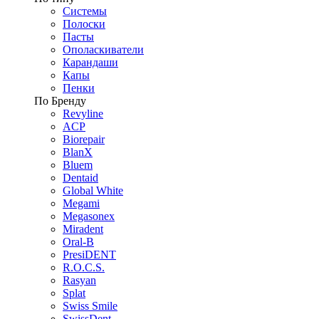
Системы
Полоски
Пасты
Ополаскиватели
Карандаши
Капы
Пенки
По Бренду
Revyline
ACP
Biorepair
BlanX
Bluem
Dentaid
Global White
Megami
Megasonex
Miradent
Oral-B
PresiDENT
R.O.C.S.
Rasyan
Splat
Swiss Smile
SwissDent