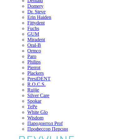
Dentaid
Domery
Dr. Steve
Erin Haiden
Fittydent
Fuchs
GUM
Miradent
Oral-B
Ormco
Paro
Philips
Pierrot
Plackers
PresiDENT
R.O.C.S.
Ruijie
Silver Care
Spokar
TePe
White Glo
Wisdom
Пародонтол Prof
Профессор Персин