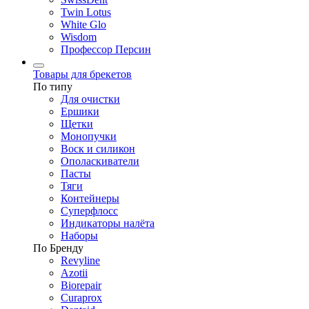
Twin Lotus
White Glo
Wisdom
Профессор Персин
Товары для брекетов
По типу
Для очистки
Ершики
Щетки
Монопучки
Воск и силикон
Ополаскиватели
Пасты
Тяги
Контейнеры
Суперфлосс
Индикаторы налёта
Наборы
По Бренду
Revyline
Azotii
Biorepair
Curaprox