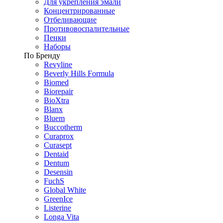
Для укрепления эмали
Концентрированные
Отбеливающие
Противовоспалительные
Пенки
Наборы
По Бренду
Revyline
Beverly Hills Formula
Biomed
Biorepair
BioXtra
Blanx
Bluem
Buccotherm
Curaprox
Curasept
Dentaid
Dentum
Desensin
FuchS
Global White
GreenIce
Listerine
Longa Vita