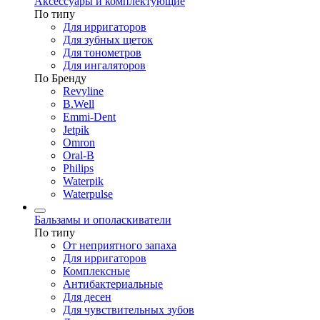
Аксессуары и комплектующие
По типу
Для ирригаторов
Для зубных щеток
Для тонометров
Для ингаляторов
По Бренду
Revyline
B.Well
Emmi-Dent
Jetpik
Omron
Oral-B
Philips
Waterpik
Waterpulse
Бальзамы и ополаскиватели
По типу
От неприятного запаха
Для ирригаторов
Комплексные
Антибактериальные
Для десен
Для чувствительных зубов