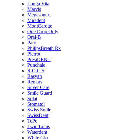
Longa Vita
Marvis
Megasonex
Miradent
MontCarotte
One Drop Only
Oral-B
Paro
PhilipsBreath Rx
Pierrot
PresiDENT
Punchale
R.O.C.S
Rasyan
Remars
Silver Care
Smile Guard
Splat
Stomatol
Swiss Smile
SwissDent
TePe
Twin Lotus
Waterdent
White Glo