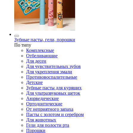
Зубные пасты, гели, порошки
По типу
Комплексные
Отбеливающие
Для десен
Для чувствительных зубов
Для укрепления эмали
Противовоспалительные
Детские
Зубные пасты для курящих
Для ультразвуковых щеток
Аюрведические
Ортодонтические
От неприятного запаха
Пасты с золотом и серебром
Для животных
Гели для полости рта
Порошки