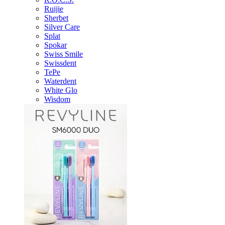
Ruijie
Sherbet
Silver Care
Splat
Spokar
Swiss Smile
Swissdent
TePe
Waterdent
White Glo
Wisdom