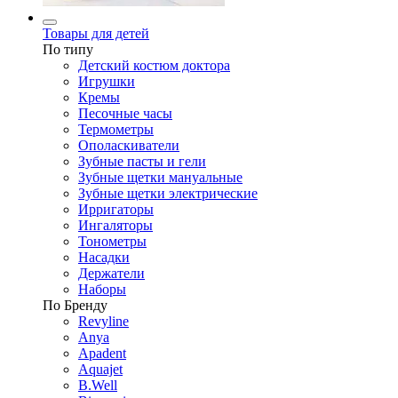
Товары для детей
По типу
Детский костюм доктора
Игрушки
Кремы
Песочные часы
Термометры
Ополаскиватели
Зубные пасты и гели
Зубные щетки мануальные
Зубные щетки электрические
Ирригаторы
Ингаляторы
Тонометры
Насадки
Держатели
Наборы
По Бренду
Revyline
Anya
Apadent
Aquajet
B.Well