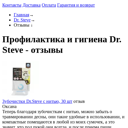
Контакты
Доставка
Оплата
Гарантия и возврат
Главная
→
Dr. Steve
→
Отзывы
↓
Профилактика и гигиена Dr.
Steve - отзывы
Зубочистки Dr.Steve с нитью, 30 шт
отзыв
Оксана
Теперь благодаря зубочисткам с нитью, можно забыть о
травмировании десны, они такие удобные в использовании, и
компактные помещаются в любой из моих сумочек, а это
значит, что под рукой они всегда, и после приема пищи