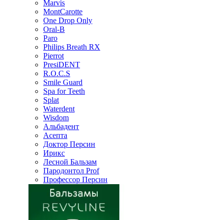
Marvis
MontCarotte
One Drop Only
Oral-B
Paro
Philips Breath RX
Pierrot
PresiDENT
R.O.C.S
Smile Guard
Spa for Teeth
Splat
Waterdent
Wisdom
Альбадент
Асепта
Доктор Персин
Ирикс
Лесной Бальзам
Пародонтол Prof
Профессор Персин