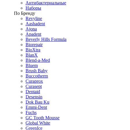
Антибактериальные
Наборы
По Бренду
Revyline
Aashadent
Ajona
Apadent
Beverly Hills Formula
Biorepair
BioXtra
BlanX
Blend-a-Med
Bluem
Brush Baby
Buccotherm
Curaprox
Curasept
Dentaid
Desensin
Dok Bau Ku
Emmi-Dent
Fuchs
GC Tooth Mousse
Global White
GreenIce