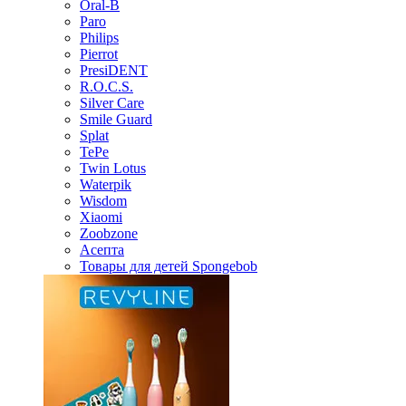
Oral-B
Paro
Philips
Pierrot
PresiDENT
R.O.C.S.
Silver Care
Smile Guard
Splat
TePe
Twin Lotus
Waterpik
Wisdom
Xiaomi
Zoobzone
Асепта
Товары для детей Spongebob