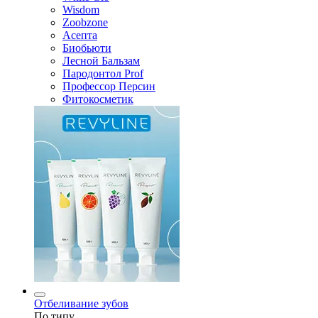
Wisdom
Zoobzone
Асепта
Биобьюти
Лесной Бальзам
Пародонтол Prof
Профессор Персин
Фитокосметик
Отбеливание зубов
По типу