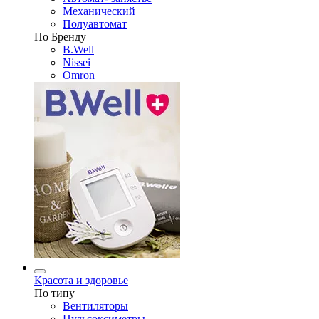
Механический
Полуавтомат
По Бренду
B.Well
Nissei
Omron
Красота и здоровье
По типу
Вентиляторы
Пульсоксиметры