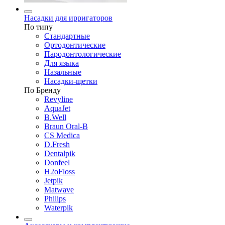
Насадки для ирригаторов
По типу
Стандартные
Ортодонтические
Пародонтологические
Для языка
Назальные
Насадки-щетки
По Бренду
Revyline
AquaJet
B.Well
Braun Oral-B
CS Medica
D.Fresh
Dentalpik
Donfeel
H2oFloss
Jetpik
Matwave
Philips
Waterpik