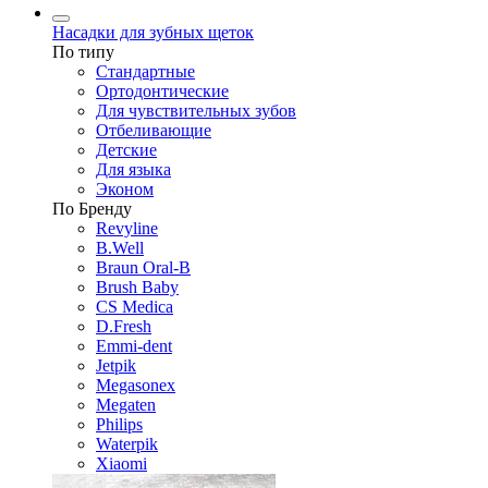
Насадки для зубных щеток
По типу
Стандартные
Ортодонтические
Для чувствительных зубов
Отбеливающие
Детские
Для языка
Эконом
По Бренду
Revyline
B.Well
Braun Oral-B
Brush Baby
CS Medica
D.Fresh
Emmi-dent
Jetpik
Megasonex
Megaten
Philips
Waterpik
Xiaomi