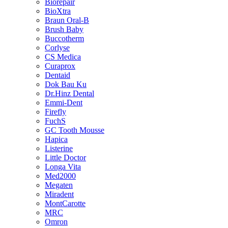
Biorepair
BioXtra
Braun Oral-B
Brush Baby
Buccotherm
Corlyse
CS Medica
Curaprox
Dentaid
Dok Bau Ku
Dr.Hinz Dental
Emmi-Dent
Firefly
FuchS
GC Tooth Mousse
Hapica
Listerine
Little Doctor
Longa Vita
Med2000
Megaten
Miradent
MontCarotte
MRC
Omron