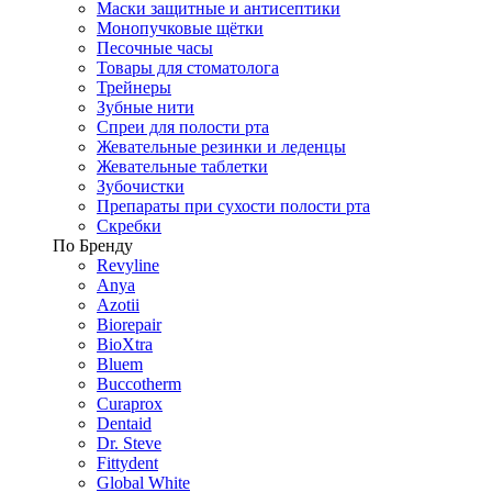
Маски защитные и антисептики
Монопучковые щётки
Песочные часы
Товары для стоматолога
Трейнеры
Зубные нити
Спреи для полости рта
Жевательные резинки и леденцы
Жевательные таблетки
Зубочистки
Препараты при сухости полости рта
Скребки
По Бренду
Revyline
Anya
Azotii
Biorepair
BioXtra
Bluem
Buccotherm
Curaprox
Dentaid
Dr. Steve
Fittydent
Global White