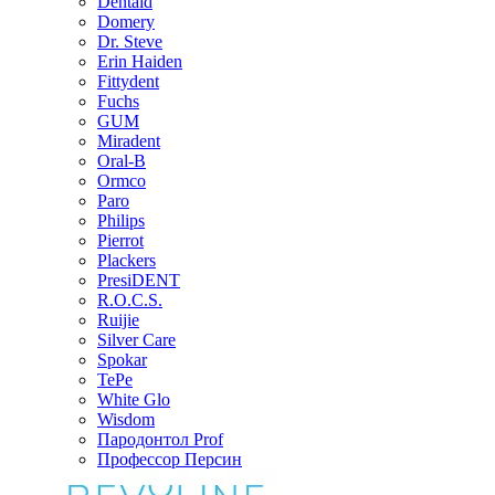
Dentaid
Domery
Dr. Steve
Erin Haiden
Fittydent
Fuchs
GUM
Miradent
Oral-B
Ormco
Paro
Philips
Pierrot
Plackers
PresiDENT
R.O.C.S.
Ruijie
Silver Care
Spokar
TePe
White Glo
Wisdom
Пародонтол Prof
Профессор Персин