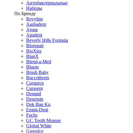
Антибактериальные
Наборы
По Бренду
Revyline
Aashadent
Ajona
Apadent
Beverly Hills Formula
Biorepair
BioXtra
BlanX
Blend-a-Med
Bluem
Brush Baby
Buccotherm
Curaprox
Curasept
Dentaid
Desensin
Dok Bau Ku
Emmi-Dent
Fuchs
GC Tooth Mousse
Global White
GreenIce