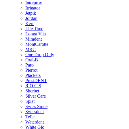
Interprox
Irrigator
Jetpik
Jordan
Kerr
Life Time
Longa Vita
Miradent
MontCarotte
MRC
One Drop Only
Oral-B
Paro
Pierrot
Plackers
PresiDENT
R.O.C.S
Sherbet
Silver Care
Splat
Swiss Smile
Swissdent
TePe
Waterdent
White Glo