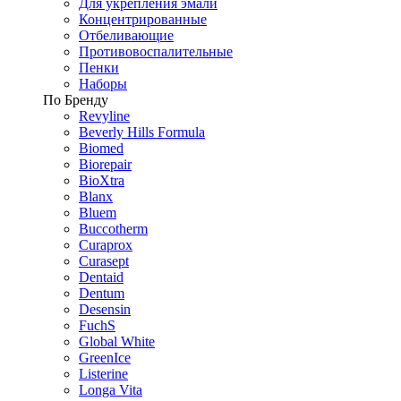
Для укрепления эмали
Концентрированные
Отбеливающие
Противовоспалительные
Пенки
Наборы
По Бренду
Revyline
Beverly Hills Formula
Biomed
Biorepair
BioXtra
Blanx
Bluem
Buccotherm
Curaprox
Curasept
Dentaid
Dentum
Desensin
FuchS
Global White
GreenIce
Listerine
Longa Vita