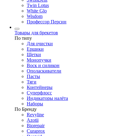
Twin Lotus
White Glo
Wisdom
Профессор Персин
Товары для брекетов
По типу
Для очистки
Ершики
Щетки
Монопучки
Воск и силикон
Ополаскиватели
Пасты
Тяги
Контейнеры
Суперфлосс
Индикаторы налёта
Наборы
По Бренду
Revyline
Azotii
Biorepair
Curaprox