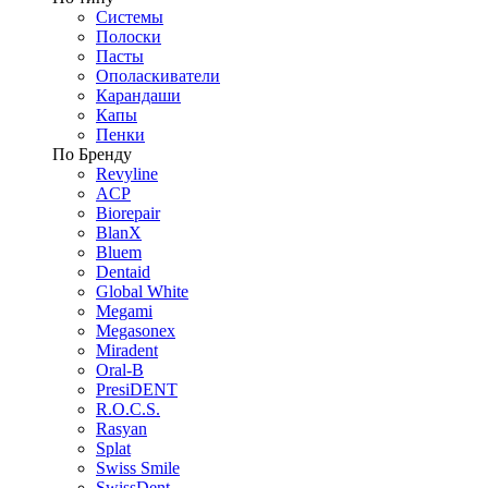
Системы
Полоски
Пасты
Ополаскиватели
Карандаши
Капы
Пенки
По Бренду
Revyline
ACP
Biorepair
BlanX
Bluem
Dentaid
Global White
Megami
Megasonex
Miradent
Oral-B
PresiDENT
R.O.C.S.
Rasyan
Splat
Swiss Smile
SwissDent