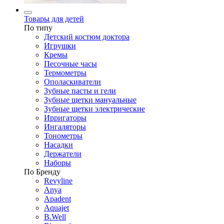
Товары для детей
По типу
Детский костюм доктора
Игрушки
Кремы
Песочные часы
Термометры
Ополаскиватели
Зубные пасты и гели
Зубные щетки мануальные
Зубные щетки электрические
Ирригаторы
Ингаляторы
Тонометры
Насадки
Держатели
Наборы
По Бренду
Revyline
Anya
Apadent
Aquajet
B.Well