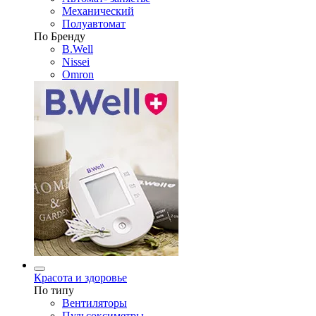
Механический
Полуавтомат
По Бренду
B.Well
Nissei
Omron
Красота и здоровье
По типу
Вентиляторы
Пульсоксиметры