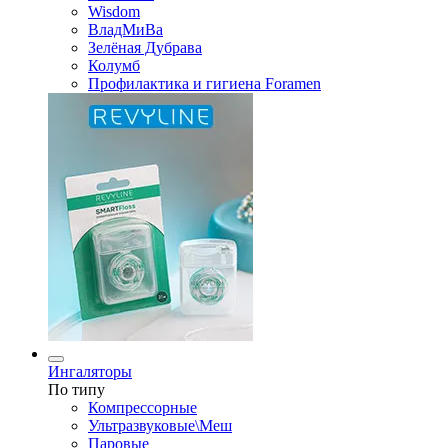
Wisdom
ВладМиВа
Зелёная Дубрава
Колумб
Профилактика и гигиена Foramen
Ингаляторы
По типу
Компрессорные
Ультразвуковые\Меш
Паровые