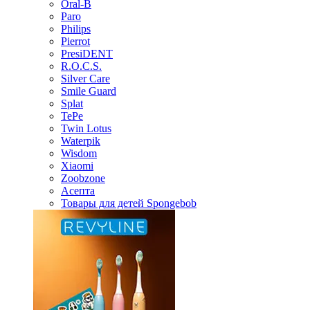
Oral-B
Paro
Philips
Pierrot
PresiDENT
R.O.C.S.
Silver Care
Smile Guard
Splat
TePe
Twin Lotus
Waterpik
Wisdom
Xiaomi
Zoobzone
Асепта
Товары для детей Spongebob