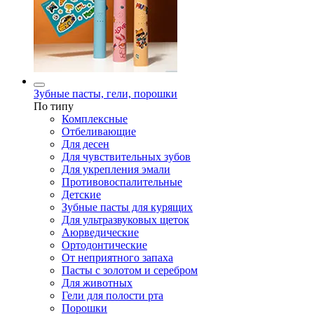
Зубные пасты, гели, порошки
По типу
Комплексные
Отбеливающие
Для десен
Для чувствительных зубов
Для укрепления эмали
Противовоспалительные
Детские
Зубные пасты для курящих
Для ультразвуковых щеток
Аюрведические
Ортодонтические
От неприятного запаха
Пасты с золотом и серебром
Для животных
Гели для полости рта
Порошки