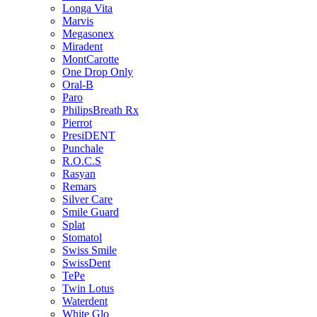
Longa Vita
Marvis
Megasonex
Miradent
MontCarotte
One Drop Only
Oral-B
Paro
PhilipsBreath Rx
Pierrot
PresiDENT
Punchale
R.O.C.S
Rasyan
Remars
Silver Care
Smile Guard
Splat
Stomatol
Swiss Smile
SwissDent
TePe
Twin Lotus
Waterdent
White Glo