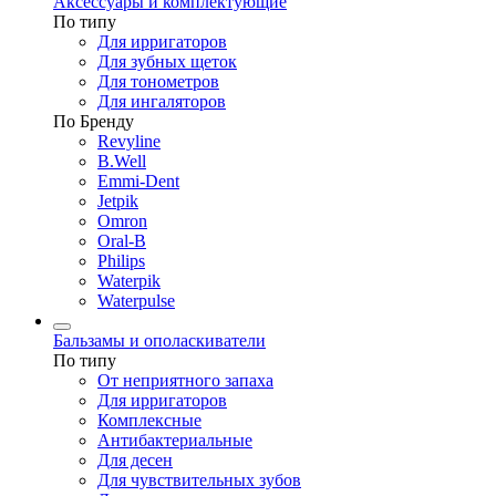
Аксессуары и комплектующие
По типу
Для ирригаторов
Для зубных щеток
Для тонометров
Для ингаляторов
По Бренду
Revyline
B.Well
Emmi-Dent
Jetpik
Omron
Oral-B
Philips
Waterpik
Waterpulse
Бальзамы и ополаскиватели
По типу
От неприятного запаха
Для ирригаторов
Комплексные
Антибактериальные
Для десен
Для чувствительных зубов