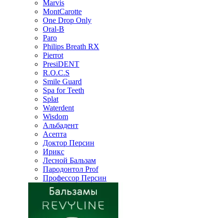
Marvis
MontCarotte
One Drop Only
Oral-B
Paro
Philips Breath RX
Pierrot
PresiDENT
R.O.C.S
Smile Guard
Spa for Teeth
Splat
Waterdent
Wisdom
Альбадент
Асепта
Доктор Персин
Ирикс
Лесной Бальзам
Пародонтол Prof
Профессор Персин