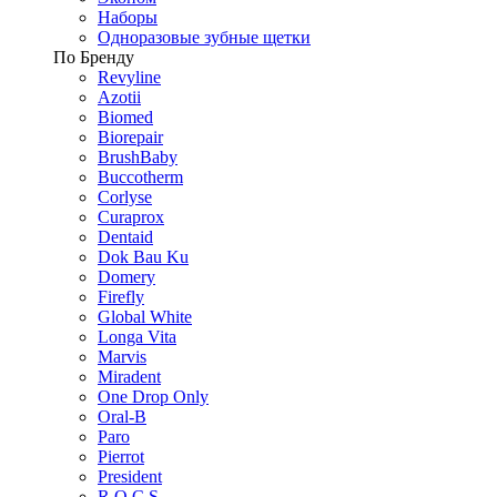
Наборы
Одноразовые зубные щетки
По Бренду
Revyline
Azotii
Biomed
Biorepair
BrushBaby
Buccotherm
Corlyse
Curaprox
Dentaid
Dok Bau Ku
Domery
Firefly
Global White
Longa Vita
Marvis
Miradent
One Drop Only
Oral-B
Paro
Pierrot
President
R.O.C.S.