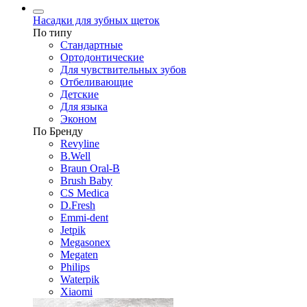
Насадки для зубных щеток
По типу
Стандартные
Ортодонтические
Для чувствительных зубов
Отбеливающие
Детские
Для языка
Эконом
По Бренду
Revyline
B.Well
Braun Oral-B
Brush Baby
CS Medica
D.Fresh
Emmi-dent
Jetpik
Megasonex
Megaten
Philips
Waterpik
Xiaomi