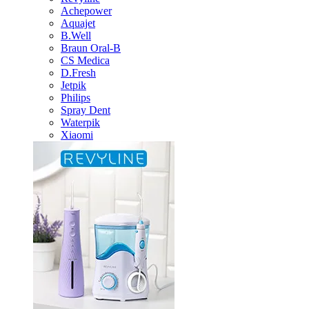
Achepower
Aquajet
B.Well
Braun Oral-B
CS Medica
D.Fresh
Jetpik
Philips
Spray Dent
Waterpik
Xiaomi