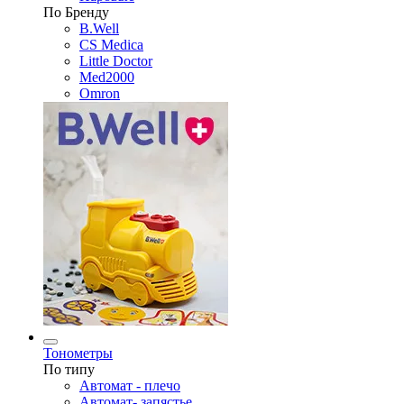
По Бренду
B.Well
CS Medica
Little Doctor
Med2000
Omron
Тонометры
По типу
Автомат - плечо
Автомат- запястье