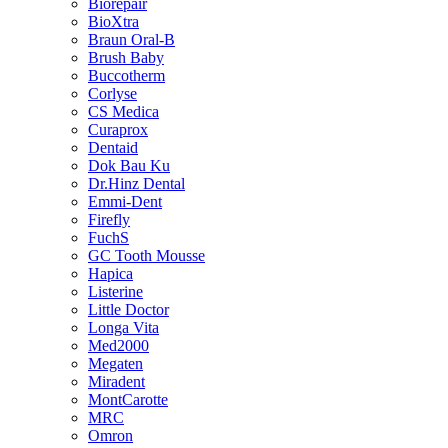
Biorepair
BioXtra
Braun Oral-B
Brush Baby
Buccotherm
Corlyse
CS Medica
Curaprox
Dentaid
Dok Bau Ku
Dr.Hinz Dental
Emmi-Dent
Firefly
FuchS
GC Tooth Mousse
Hapica
Listerine
Little Doctor
Longa Vita
Med2000
Megaten
Miradent
MontCarotte
MRC
Omron