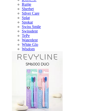
Ruijie
Sherbet
Silver Care
Splat
Spokar
Swiss Smile
Swissdent
TePe
Waterdent
White Glo
Wisdom