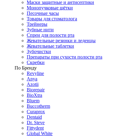
Маски защитные и антисептики
Монопучковые щётки
Песочные часы
Товары для стоматолога
Трейнеры
Зубные нити
Спреи для полости рта
Жевательные резинки и леденцы
Жевательные таблетки
Зубочистки
Препараты при сухости полости рта
Скребки
По Бренду
Revyline
Anya
Azotii
Biorepair
BioXtra
Bluem
Buccotherm
Curaprox
Dentaid
Dr. Steve
Fittydent
Global White