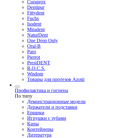
Curaprox
Dentipur
Fittydent
Fuchs
Isodent
Miradent
NaturDent
One Drop Only
Oral-B
Paro
Pierrot
PresiDENT
R.O.C.S.
Wisdom
Товары для протезов Azotii
Профилактика и гигиена
По типу
Демонстрационные модели
Держатели и подставки
Ершики
Игрушки с зубами
Капы
Контейнеры
Литература