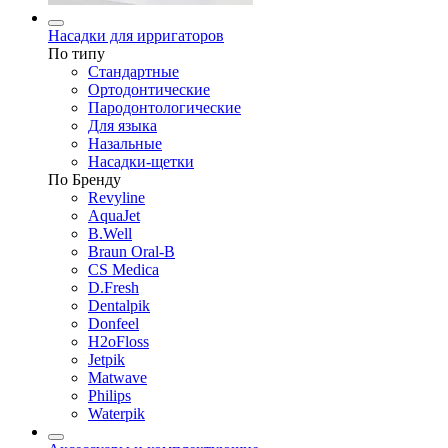
Насадки для ирригаторов
По типу
Стандартные
Ортодонтические
Пародонтологические
Для языка
Назальные
Насадки-щетки
По Бренду
Revyline
AquaJet
B.Well
Braun Oral-B
CS Medica
D.Fresh
Dentalpik
Donfeel
H2oFloss
Jetpik
Matwave
Philips
Waterpik