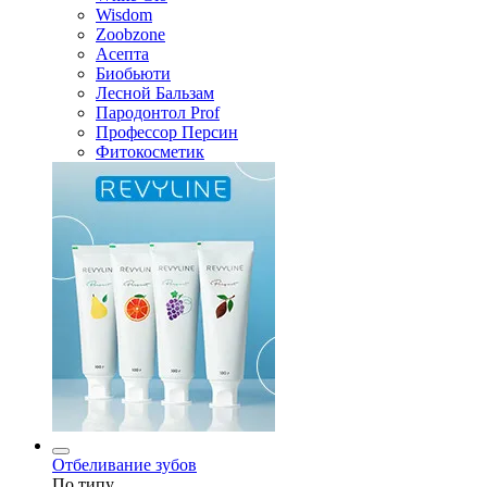
Wisdom
Zoobzone
Асепта
Биобьюти
Лесной Бальзам
Пародонтол Prof
Профессор Персин
Фитокосметик
Отбеливание зубов
По типу