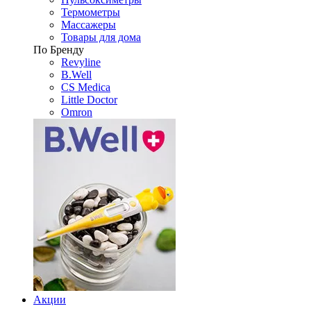
Термометры
Массажеры
Товары для дома
По Бренду
Revyline
B.Well
CS Medica
Little Doctor
Omron
Акции