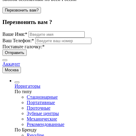
Перезвонить вам?
Перезвонить вам ?
Ваше Имя:
*
Ваш Телефон:
*
Поставьте галочку:
*
Отправить
Аккаунт
Москва
Ирригаторы
По типу
Стационарные
Портативные
Проточные
Зубные центры
Механические
Рекомендованные
По Бренду
Revyline