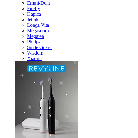
Emmi-Dent
Firefly
Hapica
Jetpik
Longa Vita
Megasonex
Megaten
Philips
Smile Guard
Wisdom
Xiaomi