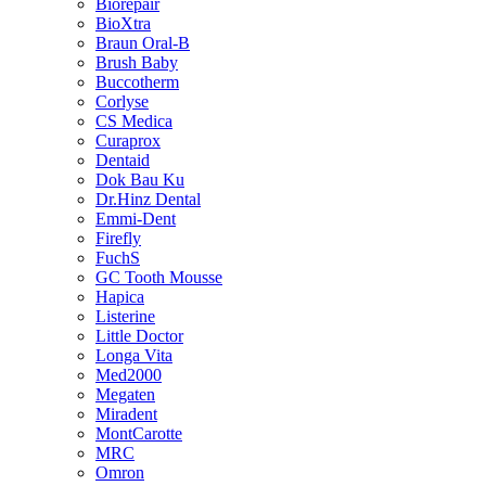
Biorepair
BioXtra
Braun Oral-B
Brush Baby
Buccotherm
Corlyse
CS Medica
Curaprox
Dentaid
Dok Bau Ku
Dr.Hinz Dental
Emmi-Dent
Firefly
FuchS
GC Tooth Mousse
Hapica
Listerine
Little Doctor
Longa Vita
Med2000
Megaten
Miradent
MontCarotte
MRC
Omron