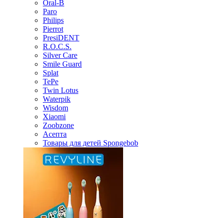
Oral-B
Paro
Philips
Pierrot
PresiDENT
R.O.C.S.
Silver Care
Smile Guard
Splat
TePe
Twin Lotus
Waterpik
Wisdom
Xiaomi
Zoobzone
Асепта
Товары для детей Spongebob