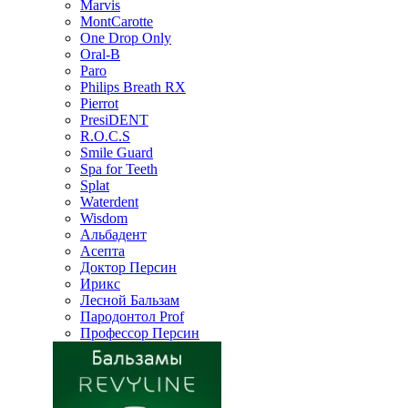
Marvis
MontCarotte
One Drop Only
Oral-B
Paro
Philips Breath RX
Pierrot
PresiDENT
R.O.C.S
Smile Guard
Spa for Teeth
Splat
Waterdent
Wisdom
Альбадент
Асепта
Доктор Персин
Ирикс
Лесной Бальзам
Пародонтол Prof
Профессор Персин