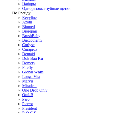
Наборы
Одноразовые зубные щетки
По Бренду
Revyline
Azotii
Biomed
Biorepair
BrushBaby
Buccotherm
Corlyse
Curaprox
Dentaid
Dok Bau Ku
Domery
Firefly
Global White
Longa Vita
Marvis
Miradent
One Drop Only
Oral-B
Paro
Pierrot
President
R.O.C.S.