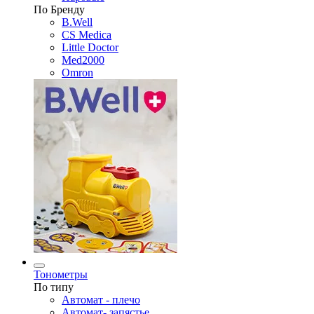
По Бренду
B.Well
CS Medica
Little Doctor
Med2000
Omron
Тонометры
По типу
Автомат - плечо
Автомат- запястье