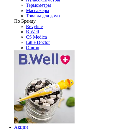
Термометры
Массажеры
Товары для дома
По Бренду
Revyline
B.Well
CS Medica
Little Doctor
Omron
Акции