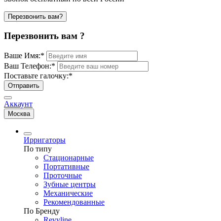
Перезвонить вам?
Перезвонить вам ?
Ваше Имя:
*
Ваш Телефон:
*
Поставьте галочку:
*
Отправить
Аккаунт
Москва
Ирригаторы
По типу
Стационарные
Портативные
Проточные
Зубные центры
Механические
Рекомендованные
По Бренду
Revyline