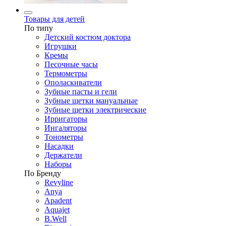
Товары для детей
По типу
Детский костюм доктора
Игрушки
Кремы
Песочные часы
Термометры
Ополаскиватели
Зубные пасты и гели
Зубные щетки мануальные
Зубные щетки электрические
Ирригаторы
Ингаляторы
Тонометры
Насадки
Держатели
Наборы
По Бренду
Revyline
Anya
Apadent
Aquajet
B.Well