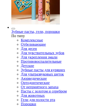
Зубные пасты, гели, порошки
По типу
Комплексные
Отбеливающие
Для десен
Для чувствительных зубов
Для укрепления эмали
Противовоспалительные
Детские
Зубные пасты для курящих
Для ультразвуковых щеток
Аюрведические
Ортодонтические
От неприятного запаха
Пасты с золотом и серебром
Для животных
Гели для полости рта
Порошки