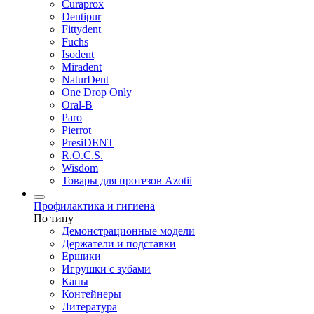
Curaprox
Dentipur
Fittydent
Fuchs
Isodent
Miradent
NaturDent
One Drop Only
Oral-B
Paro
Pierrot
PresiDENT
R.O.C.S.
Wisdom
Товары для протезов Azotii
Профилактика и гигиена
По типу
Демонстрационные модели
Держатели и подставки
Ершики
Игрушки с зубами
Капы
Контейнеры
Литература