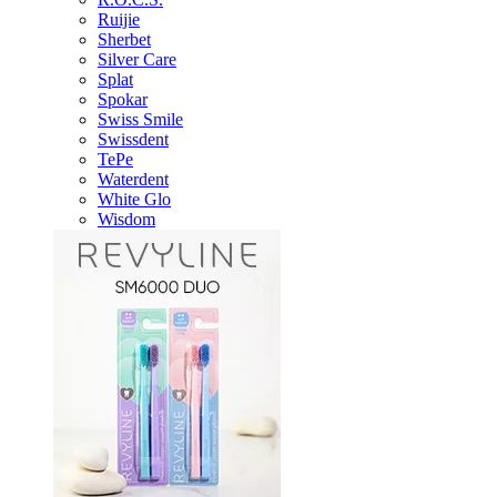
Ruijie
Sherbet
Silver Care
Splat
Spokar
Swiss Smile
Swissdent
TePe
Waterdent
White Glo
Wisdom