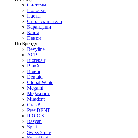
Системы
Полоски
Пасты
Ополаскиватели
Карандаши
Капы
Пенки
По Бренду
Revyline
ACP
Biorepair
BlanX
Bluem
Dentaid
Global White
Megami
Megasonex
Miradent
Oral-B
PresiDENT
R.O.C.S.
Rasyan
Splat
Swiss Smile
SwissDent