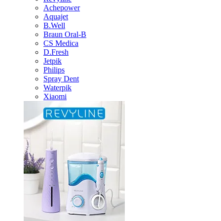
Achepower
Aquajet
B.Well
Braun Oral-B
CS Medica
D.Fresh
Jetpik
Philips
Spray Dent
Waterpik
Xiaomi