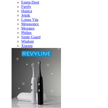
Emmi-Dent
Firefly
Hapica
Jetpik
Longa Vita
Megasonex
Megaten
Philips
Smile Guard
Wisdom
Xiaomi