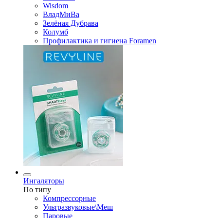
Wisdom
ВладМиВа
Зелёная Дубрава
Колумб
Профилактика и гигиена Foramen
Ингаляторы
По типу
Компрессорные
Ультразвуковые\Меш
Паровые