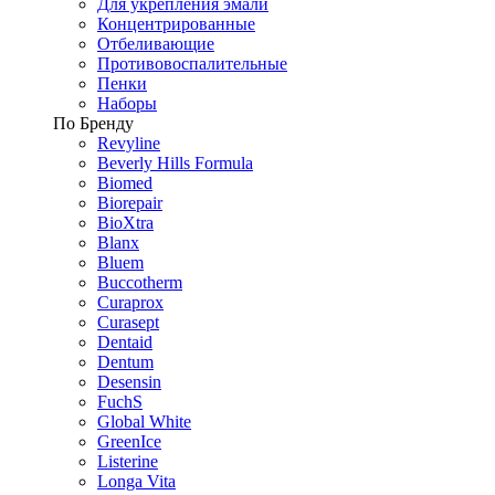
Для укрепления эмали
Концентрированные
Отбеливающие
Противовоспалительные
Пенки
Наборы
По Бренду
Revyline
Beverly Hills Formula
Biomed
Biorepair
BioXtra
Blanx
Bluem
Buccotherm
Curaprox
Curasept
Dentaid
Dentum
Desensin
FuchS
Global White
GreenIce
Listerine
Longa Vita