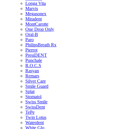
Longa Vita
Marvis
Megasonex
Miradent
MontCarotte
One Drop Only
Oral-B
Paro
PhilipsBreath Rx
Pierrot
PresiDENT
Punchale
R.O.C.S
Rasyan
Remars
Silver Care
Smile Guard
Splat
Stomatol
Swiss Smile
SwissDent
TePe
Twin Lotus
Waterdent
White Glo