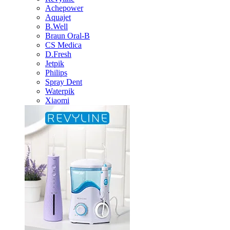
Achepower
Aquajet
B.Well
Braun Oral-B
CS Medica
D.Fresh
Jetpik
Philips
Spray Dent
Waterpik
Xiaomi