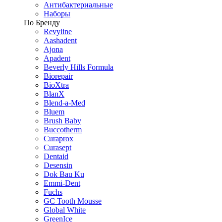
Антибактериальные
Наборы
По Бренду
Revyline
Aashadent
Ajona
Apadent
Beverly Hills Formula
Biorepair
BioXtra
BlanX
Blend-a-Med
Bluem
Brush Baby
Buccotherm
Curaprox
Curasept
Dentaid
Desensin
Dok Bau Ku
Emmi-Dent
Fuchs
GC Tooth Mousse
Global White
GreenIce