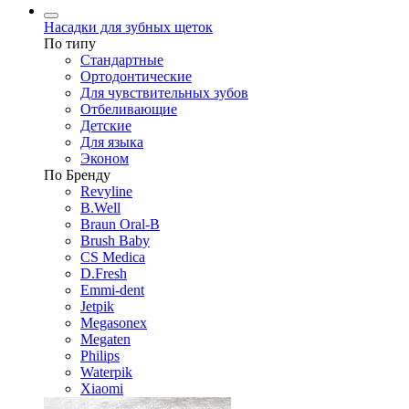
Насадки для зубных щеток
По типу
Стандартные
Ортодонтические
Для чувствительных зубов
Отбеливающие
Детские
Для языка
Эконом
По Бренду
Revyline
B.Well
Braun Oral-B
Brush Baby
CS Medica
D.Fresh
Emmi-dent
Jetpik
Megasonex
Megaten
Philips
Waterpik
Xiaomi