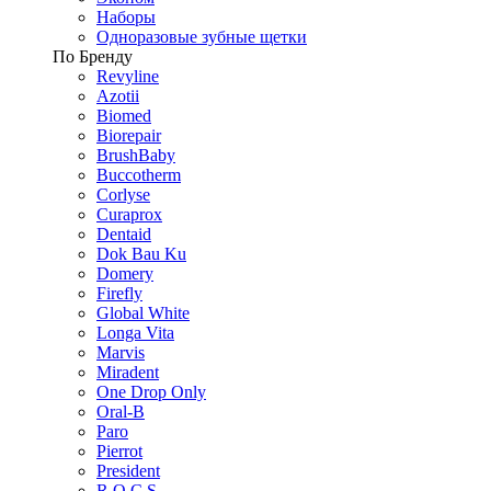
Наборы
Одноразовые зубные щетки
По Бренду
Revyline
Azotii
Biomed
Biorepair
BrushBaby
Buccotherm
Corlyse
Curaprox
Dentaid
Dok Bau Ku
Domery
Firefly
Global White
Longa Vita
Marvis
Miradent
One Drop Only
Oral-B
Paro
Pierrot
President
R.O.C.S.