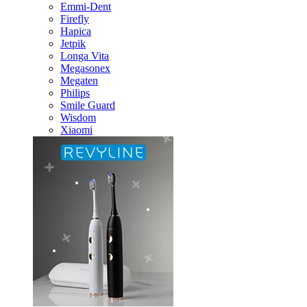
Emmi-Dent
Firefly
Hapica
Jetpik
Longa Vita
Megasonex
Megaten
Philips
Smile Guard
Wisdom
Xiaomi