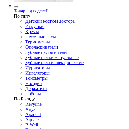
Товары для детей
По типу
Детский костюм доктора
Игрушки
Кремы
Песочные часы
Термометры
Ополаскиватели
Зубные пасты и гели
Зубные щетки мануальные
Зубные щетки электрические
Ирригаторы
Ингаляторы
Тонометры
Насадки
Держатели
Наборы
По Бренду
Revyline
Anya
Apadent
Aquajet
B.Well