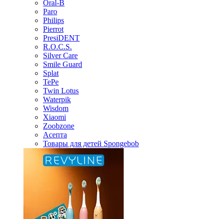
Oral-B
Paro
Philips
Pierrot
PresiDENT
R.O.C.S.
Silver Care
Smile Guard
Splat
TePe
Twin Lotus
Waterpik
Wisdom
Xiaomi
Zoobzone
Асепта
Товары для детей Spongebob