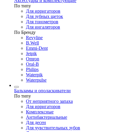
Аксессуары и комплектующие
По типу
Для ирригаторов
Для зубных щеток
Для тонометров
Для ингаляторов
По Бренду
Revyline
B.Well
Emmi-Dent
Jetpik
Omron
Oral-B
Philips
Waterpik
Waterpulse
Бальзамы и ополаскиватели
По типу
От неприятного запаха
Для ирригаторов
Комплексные
Антибактериальные
Для десен
Для чувствительных зубов