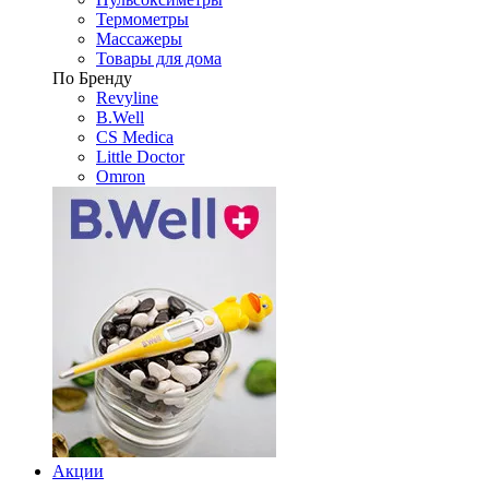
Термометры
Массажеры
Товары для дома
По Бренду
Revyline
B.Well
CS Medica
Little Doctor
Omron
Акции