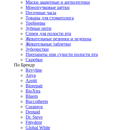
Маски защитные и антисептики
Монопучковые щётки
Песочные часы
Товары для стоматолога
Трейнеры
Зубные нити
Спреи для полости рта
Жевательные резинки и леденцы
Жевательные таблетки
Зубочистки
Препараты при сухости полости рта
Скребки
По Бренду
Revyline
Anya
Azotii
Biorepair
BioXtra
Bluem
Buccotherm
Curaprox
Dentaid
Dr. Steve
Fittydent
Global White