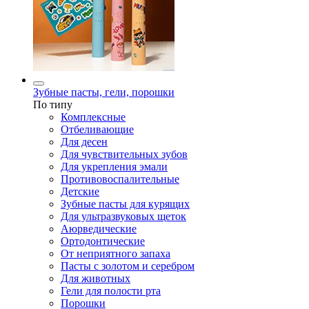
Зубные пасты, гели, порошки
По типу
Комплексные
Отбеливающие
Для десен
Для чувствительных зубов
Для укрепления эмали
Противовоспалительные
Детские
Зубные пасты для курящих
Для ультразвуковых щеток
Аюрведические
Ортодонтические
От неприятного запаха
Пасты с золотом и серебром
Для животных
Гели для полости рта
Порошки