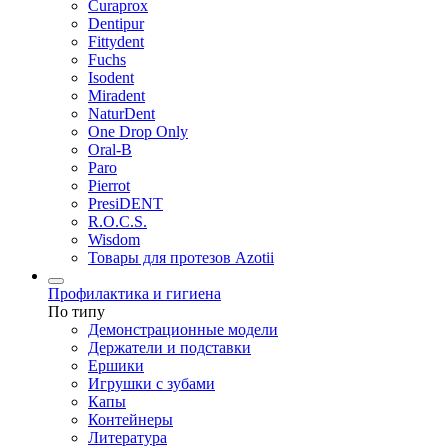
Curaprox
Dentipur
Fittydent
Fuchs
Isodent
Miradent
NaturDent
One Drop Only
Oral-B
Paro
Pierrot
PresiDENT
R.O.C.S.
Wisdom
Товары для протезов Azotii
Профилактика и гигиена
По типу
Демонстрационные модели
Держатели и подставки
Ершики
Игрушки с зубами
Капы
Контейнеры
Литература