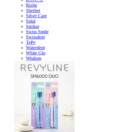
Ruijie
Sherbet
Silver Care
Splat
Spokar
Swiss Smile
Swissdent
TePe
Waterdent
White Glo
Wisdom