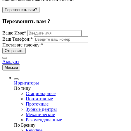
Перезвонить вам?
Перезвонить вам ?
Ваше Имя:
*
Ваш Телефон:
*
Поставьте галочку:
*
Отправить
Аккаунт
Москва
Ирригаторы
По типу
Стационарные
Портативные
Проточные
Зубные центры
Механические
Рекомендованные
По Бренду
Revyline