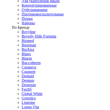
Для укрепления эмали
Концентрированные
Отбеливающие
Противовоспалительные
Пенки
Наборы
По Бренду
Revyline
Beverly Hills Formula
Biomed
Biorepair
BioXtra
Blanx
Bluem
Buccotherm
Curaprox
Curasept
Dentaid
Dentum
Desensin
FuchS
Global White
GreenIce
Listerine
Longa Vita