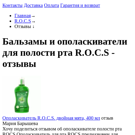
Контакты
Доставка
Оплата
Гарантия и возврат
Главная
→
R.O.C.S
→
Отзывы
↓
Бальзамы и ополаскиватели
для полости рта R.O.C.S -
отзывы
Ополаскиватель R.O.C.S. двойная мята, 400 мл
отзыв
Мария Барышева
Хочу поделиться отзывом об ополаскивателе полости рта
ROCS.Ополаскиватель для рта ROCS предназначен для