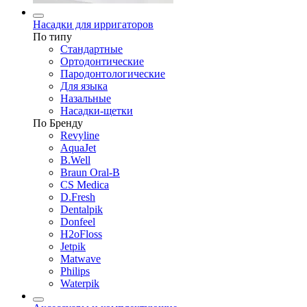
Насадки для ирригаторов
По типу
Стандартные
Ортодонтические
Пародонтологические
Для языка
Назальные
Насадки-щетки
По Бренду
Revyline
AquaJet
B.Well
Braun Oral-B
CS Medica
D.Fresh
Dentalpik
Donfeel
H2oFloss
Jetpik
Matwave
Philips
Waterpik