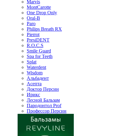
Marvis
MontCarotte
One Drop Only
Oral-B
Paro
Philips Breath RX
Pierrot
PresiDENT
R.O.C.S
Smile Guard
Spa for Teeth
Splat
Waterdent
Wisdom
Альбадент
Асепта
Доктор Персин
Ирикс
Лесной Бальзам
Пародонтол Prof
Профессор Персин