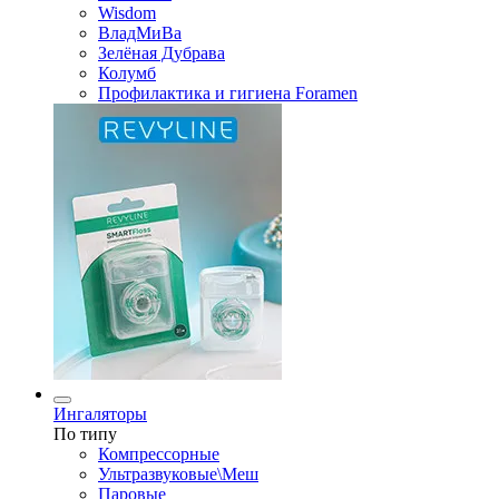
Wisdom
ВладМиВа
Зелёная Дубрава
Колумб
Профилактика и гигиена Foramen
Ингаляторы
По типу
Компрессорные
Ультразвуковые\Меш
Паровые