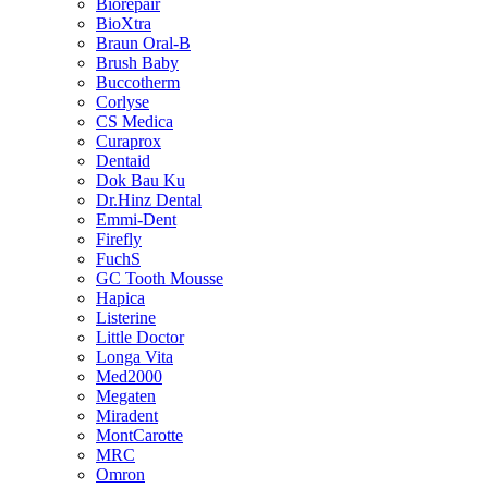
Biorepair
BioXtra
Braun Oral-B
Brush Baby
Buccotherm
Corlyse
CS Medica
Curaprox
Dentaid
Dok Bau Ku
Dr.Hinz Dental
Emmi-Dent
Firefly
FuchS
GC Tooth Mousse
Hapica
Listerine
Little Doctor
Longa Vita
Med2000
Megaten
Miradent
MontCarotte
MRC
Omron