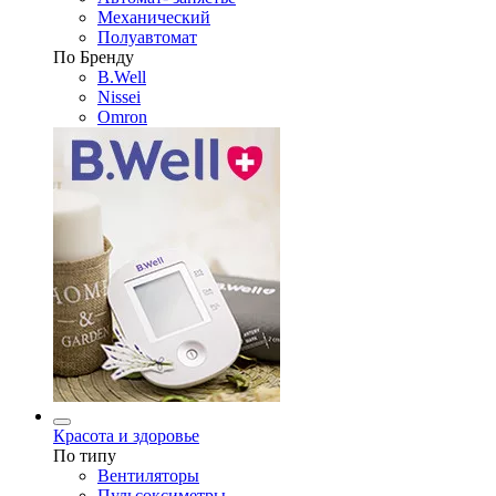
Механический
Полуавтомат
По Бренду
B.Well
Nissei
Omron
Красота и здоровье
По типу
Вентиляторы
Пульсоксиметры