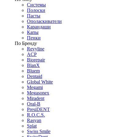
Системы
Полоски
Пасты
Ополаскиватели
Карандаши
Капы
Пенки
По Бренду
Revyline
ACP
Biorepair
BlanX
Bluem
Dentaid
Global White
Megami
Megasonex
Miradent
Oral-B
PresiDENT
R.O.C.S.
Rasyan
Splat
Swiss Smile
SwissDent