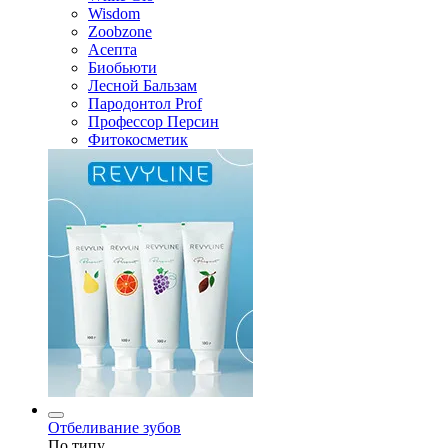
Wisdom
Zoobzone
Асепта
Биобьюти
Лесной Бальзам
Пародонтол Prof
Профессор Персин
Фитокосметик
Отбеливание зубов
По типу