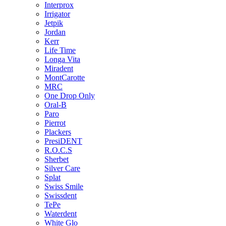
Interprox
Irrigator
Jetpik
Jordan
Kerr
Life Time
Longa Vita
Miradent
MontCarotte
MRC
One Drop Only
Oral-B
Paro
Pierrot
Plackers
PresiDENT
R.O.C.S
Sherbet
Silver Care
Splat
Swiss Smile
Swissdent
TePe
Waterdent
White Glo