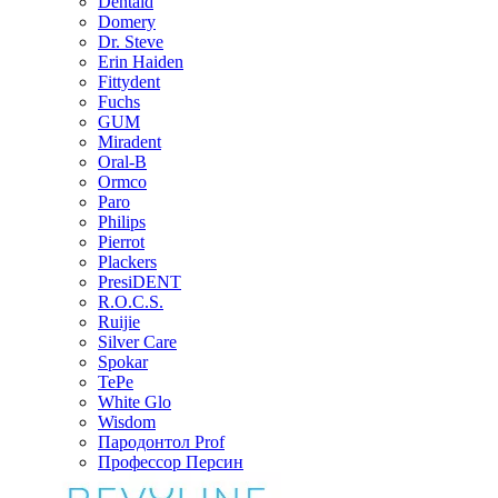
Dentaid
Domery
Dr. Steve
Erin Haiden
Fittydent
Fuchs
GUM
Miradent
Oral-B
Ormco
Paro
Philips
Pierrot
Plackers
PresiDENT
R.O.C.S.
Ruijie
Silver Care
Spokar
TePe
White Glo
Wisdom
Пародонтол Prof
Профессор Персин