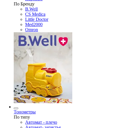
По Бренду
B.Well
CS Medica
Little Doctor
Med2000
Omron
Тонометры
По типу
Автомат - плечо
Автомат- запястье