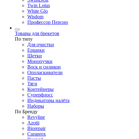
Twin Lotus
White Glo
Wisdom
Профессор Персин
Товары для брекетов
По типу
Для очистки
Ершики
Щетки
Монопучки
Воск и силикон
Ополаскиватели
Пасты
Тяги
Контейнеры
Суперфлосс
Индикаторы налёта
Наборы
По Бренду
Revyline
Azotii
Biorepair
Curaprox