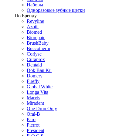
Наборы
Одноразовые зубные щетки
По Бренду
Revyline
Azotii
Biomed
Biorepair
BrushBaby
Buccotherm
Corlyse
Curaprox
Dentaid
Dok Bau Ku
Domery
Firefly
Global White
Longa Vita
Marvis
Miradent
One Drop Only
Oral-B
Paro
Pierrot
President
R.O.C.S.