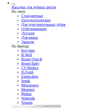
Насадки для зубных щеток
По типу
Стандартные
Ортодонтические
Для чувствительных зубов
Отбеливающие
Детские
Для языка
Эконом
По Бренду
Revyline
B.Well
Braun Oral-B
Brush Baby
CS Medica
D.Fresh
Emmi-dent
Jetpik
Megasonex
Megaten
Philips
Waterpik
Xiaomi