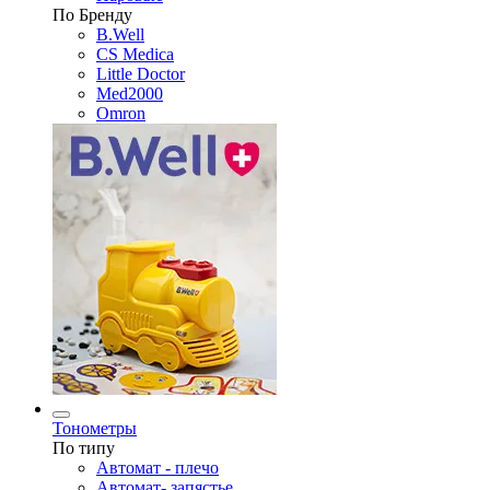
По Бренду
B.Well
CS Medica
Little Doctor
Med2000
Omron
Тонометры
По типу
Автомат - плечо
Автомат- запястье