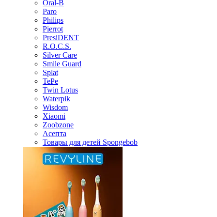
Oral-B
Paro
Philips
Pierrot
PresiDENT
R.O.C.S.
Silver Care
Smile Guard
Splat
TePe
Twin Lotus
Waterpik
Wisdom
Xiaomi
Zoobzone
Асепта
Товары для детей Spongebob