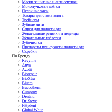
Маски защитные и антисептики
Монопучковые щётки
Песочные часы
Товары для стоматолога
Трейнеры
Зубные нити
Спреи для полости рта
Жевательные резинки и леденцы
Жевательные таблетки
Зубочистки
Препараты при сухости полости рта
Скребки
По Бренду
Revyline
Anya
Azotii
Biorepair
BioXtra
Bluem
Buccotherm
Curaprox
Dentaid
Dr. Steve
Fittydent
Global White