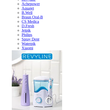
Achepower
Aquajet
B.Well
Braun Oral-B
CS Medica
D.Fresh
Jetpik
Philips
Spray Dent
Waterpik
Xiaomi