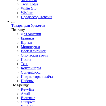
Twin Lotus
White Glo
Wisdom
Профессор Персин
Товары для брекетов
По типу
Для очистки
Ершики
Щетки
Монопучки
Воск и силикон
Ополаскиватели
Пасты
Тяги
Контейнеры
Суперфлосс
Индикаторы налёта
Наборы
По Бренду
Revyline
Azotii
Biorepair
Curaprox