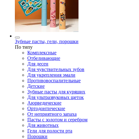
Зубные пасты, гели, порошки
По типу
Комплексные
Отбеливающие
Для десен
Для чувствительных зубов
Для укрепления эмали
Противовоспалительные
Детские
Зубные пасты для курящих
Для ультразвуковых щеток
Аюрведические
Ортодонтические
От неприятного запаха
Пасты с золотом и серебром
Для животных
Гели для полости рта
Порошки