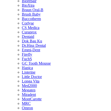
Biorepair
BioXtra
Braun Oral-B
Brush Baby
Buccotherm
Corlyse
CS Medica
Curaprox
Dentaid
Dok Bau Ku
Dr.Hinz Dental
Emmi-Dent
Firefly
FuchS
GC Tooth Mousse
Hapica
Listerine
Little Doctor
Longa Vita
Med2000
Megaten
Miradent
MontCarotte
MRC
Omron