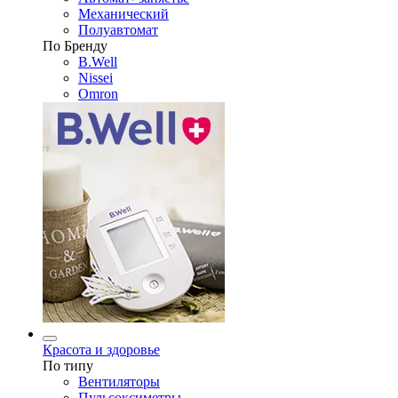
Механический
Полуавтомат
По Бренду
B.Well
Nissei
Omron
Красота и здоровье
По типу
Вентиляторы
Пульсоксиметры