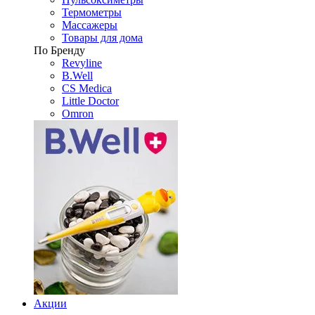
Термометры
Массажеры
Товары для дома
По Бренду
Revyline
B.Well
CS Medica
Little Doctor
Omron
Акции