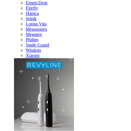
Emmi-Dent
Firefly
Hapica
Jetpik
Longa Vita
Megasonex
Megaten
Philips
Smile Guard
Wisdom
Xiaomi