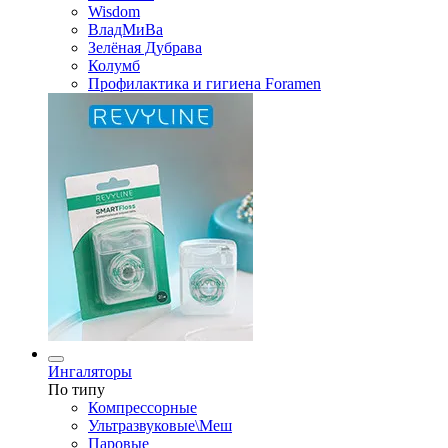
Wisdom
ВладМиВа
Зелёная Дубрава
Колумб
Профилактика и гигиена Foramen
Ингаляторы
По типу
Компрессорные
Ультразвуковые\Меш
Паровые