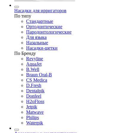
Насадки для ирригаторов
По типу
Стандартные
Ортодонтические
Пародонтологические
Для языка
Назальные
Насадки-щетки
По Бренду
Revyline
AquaJet
B.Well
Braun Oral-B
CS Medica
D.Fresh
Dentalpik
Donfeel
H2oFloss
Jetpik
Matwave
Philips
Waterpik