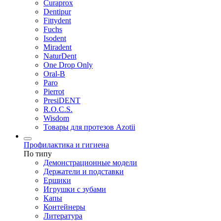
Curaprox
Dentipur
Fittydent
Fuchs
Isodent
Miradent
NaturDent
One Drop Only
Oral-B
Paro
Pierrot
PresiDENT
R.O.C.S.
Wisdom
Товары для протезов Azotii
Профилактика и гигиена
По типу
Демонстрационные модели
Держатели и подставки
Ершики
Игрушки с зубами
Капы
Контейнеры
Литература