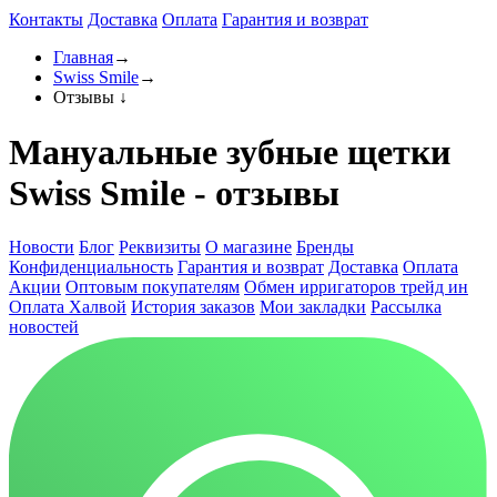
Контакты
Доставка
Оплата
Гарантия и возврат
Главная
→
Swiss Smile
→
Отзывы
↓
Мануальные зубные щетки
Swiss Smile - отзывы
Новости
Блог
Реквизиты
О магазине
Бренды
Конфиденциальность
Гарантия и возврат
Доставка
Оплата
Акции
Оптовым покупателям
Обмен ирригаторов трейд ин
Оплата Халвой
История заказов
Мои закладки
Рассылка
новостей