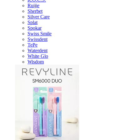
Ruijie
Sherbet
Silver Care
Splat
Spokar
Swiss Smile
Swissdent
TePe
Waterdent
White Glo
Wisdom