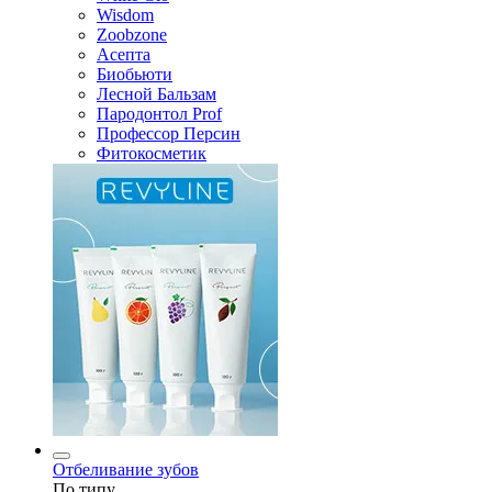
Wisdom
Zoobzone
Асепта
Биобьюти
Лесной Бальзам
Пародонтол Prof
Профессор Персин
Фитокосметик
Отбеливание зубов
По типу