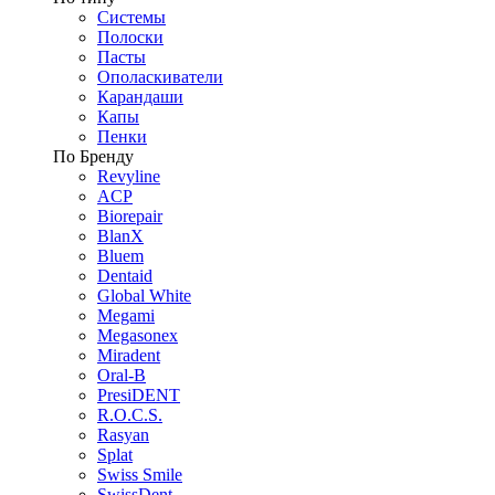
Системы
Полоски
Пасты
Ополаскиватели
Карандаши
Капы
Пенки
По Бренду
Revyline
ACP
Biorepair
BlanX
Bluem
Dentaid
Global White
Megami
Megasonex
Miradent
Oral-B
PresiDENT
R.O.C.S.
Rasyan
Splat
Swiss Smile
SwissDent