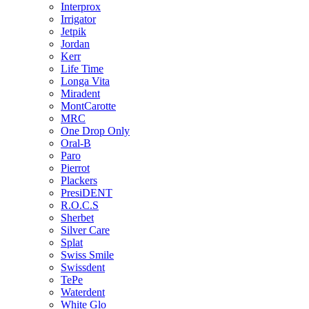
Interprox
Irrigator
Jetpik
Jordan
Kerr
Life Time
Longa Vita
Miradent
MontCarotte
MRC
One Drop Only
Oral-B
Paro
Pierrot
Plackers
PresiDENT
R.O.C.S
Sherbet
Silver Care
Splat
Swiss Smile
Swissdent
TePe
Waterdent
White Glo