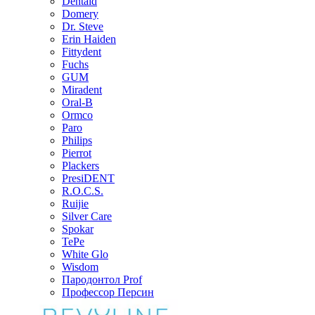
Dentaid
Domery
Dr. Steve
Erin Haiden
Fittydent
Fuchs
GUM
Miradent
Oral-B
Ormco
Paro
Philips
Pierrot
Plackers
PresiDENT
R.O.C.S.
Ruijie
Silver Care
Spokar
TePe
White Glo
Wisdom
Пародонтол Prof
Профессор Персин