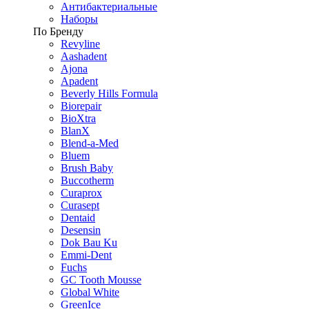
Антибактериальные
Наборы
По Бренду
Revyline
Aashadent
Ajona
Apadent
Beverly Hills Formula
Biorepair
BioXtra
BlanX
Blend-a-Med
Bluem
Brush Baby
Buccotherm
Curaprox
Curasept
Dentaid
Desensin
Dok Bau Ku
Emmi-Dent
Fuchs
GC Tooth Mousse
Global White
GreenIce