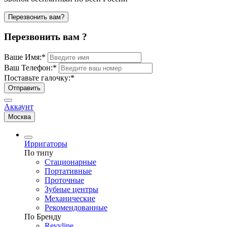
Перезвонить вам?
Перезвонить вам ?
Ваше Имя:
*
Ваш Телефон:
*
Поставьте галочку:
*
Отправить
Аккаунт
Москва
Ирригаторы
По типу
Стационарные
Портативные
Проточные
Зубные центры
Механические
Рекомендованные
По Бренду
Revyline