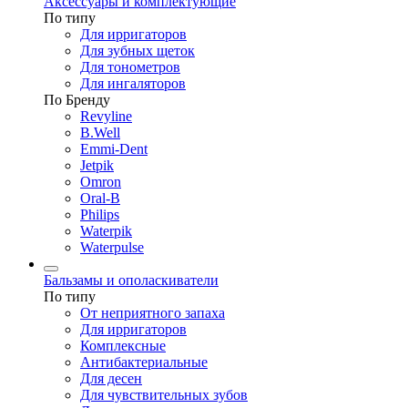
Аксессуары и комплектующие
По типу
Для ирригаторов
Для зубных щеток
Для тонометров
Для ингаляторов
По Бренду
Revyline
B.Well
Emmi-Dent
Jetpik
Omron
Oral-B
Philips
Waterpik
Waterpulse
Бальзамы и ополаскиватели
По типу
От неприятного запаха
Для ирригаторов
Комплексные
Антибактериальные
Для десен
Для чувствительных зубов