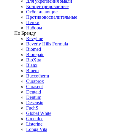
Для укрепления эмали
Концентрированные
Отбеливающие
Противовоспалительные
Пенки
Наборы
По Бренду
Revyline
Beverly Hills Formula
Biomed
Biorepair
BioXtra
Blanx
Bluem
Buccotherm
Curaprox
Curasept
Dentaid
Dentum
Desensin
FuchS
Global White
GreenIce
Listerine
Longa Vita