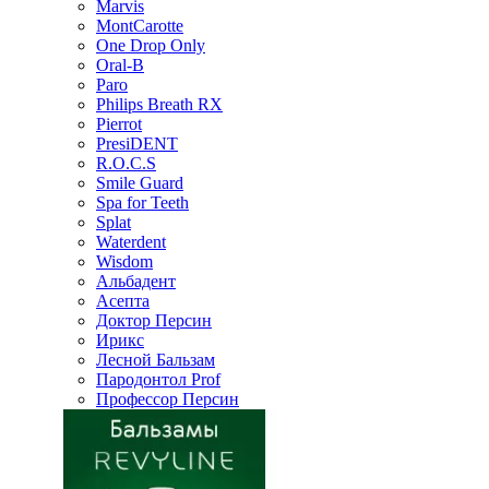
Marvis
MontCarotte
One Drop Only
Oral-B
Paro
Philips Breath RX
Pierrot
PresiDENT
R.O.C.S
Smile Guard
Spa for Teeth
Splat
Waterdent
Wisdom
Альбадент
Асепта
Доктор Персин
Ирикс
Лесной Бальзам
Пародонтол Prof
Профессор Персин