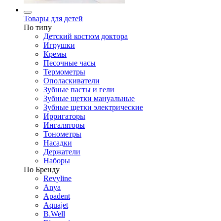
Товары для детей
По типу
Детский костюм доктора
Игрушки
Кремы
Песочные часы
Термометры
Ополаскиватели
Зубные пасты и гели
Зубные щетки мануальные
Зубные щетки электрические
Ирригаторы
Ингаляторы
Тонометры
Насадки
Держатели
Наборы
По Бренду
Revyline
Anya
Apadent
Aquajet
B.Well