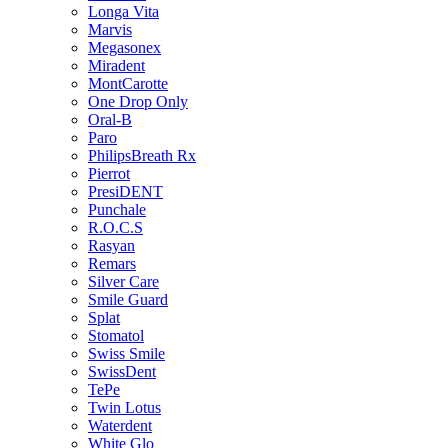
Longa Vita
Marvis
Megasonex
Miradent
MontCarotte
One Drop Only
Oral-B
Paro
PhilipsBreath Rx
Pierrot
PresiDENT
Punchale
R.O.C.S
Rasyan
Remars
Silver Care
Smile Guard
Splat
Stomatol
Swiss Smile
SwissDent
TePe
Twin Lotus
Waterdent
White Glo