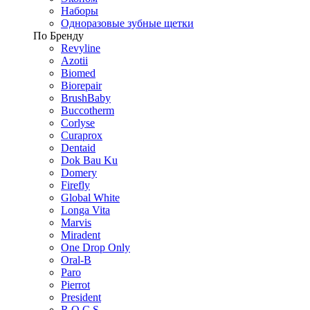
Наборы
Одноразовые зубные щетки
По Бренду
Revyline
Azotii
Biomed
Biorepair
BrushBaby
Buccotherm
Corlyse
Curaprox
Dentaid
Dok Bau Ku
Domery
Firefly
Global White
Longa Vita
Marvis
Miradent
One Drop Only
Oral-B
Paro
Pierrot
President
R.O.C.S.