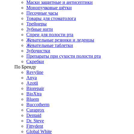
Маски защитные и антисептики
Монопучковые щётки
Песочные часы
Товары для стоматолога
Трейнеры
Зубные нити
Спреи для полости рта
Жевательные резинки и леденцы
Жевательные таблетки
Зубочистки
Препараты при сухости полости рта
Скребки
По Бренду
Revyline
Anya
Azotii
Biorepair
BioXtra
Bluem
Buccotherm
Curaprox
Dentaid
Dr. Steve
Fittydent
Global White