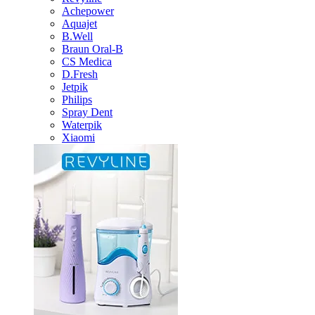
Achepower
Aquajet
B.Well
Braun Oral-B
CS Medica
D.Fresh
Jetpik
Philips
Spray Dent
Waterpik
Xiaomi