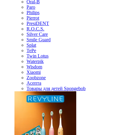
Oral-B
Paro
Philips
Pierrot
PresiDENT
R.O.C.S.
Silver Care
Smile Guard
Splat
TePe
Twin Lotus
Waterpik
Wisdom
Xiaomi
Zoobzone
Асепта
Товары для детей Spongebob