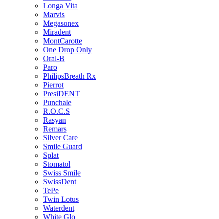
Longa Vita
Marvis
Megasonex
Miradent
MontCarotte
One Drop Only
Oral-B
Paro
PhilipsBreath Rx
Pierrot
PresiDENT
Punchale
R.O.C.S
Rasyan
Remars
Silver Care
Smile Guard
Splat
Stomatol
Swiss Smile
SwissDent
TePe
Twin Lotus
Waterdent
White Glo