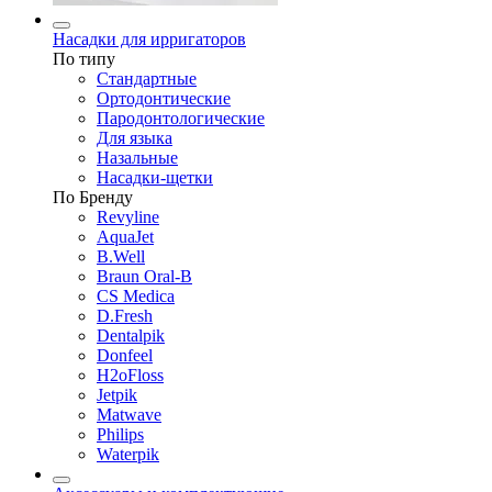
Насадки для ирригаторов
По типу
Стандартные
Ортодонтические
Пародонтологические
Для языка
Назальные
Насадки-щетки
По Бренду
Revyline
AquaJet
B.Well
Braun Oral-B
CS Medica
D.Fresh
Dentalpik
Donfeel
H2oFloss
Jetpik
Matwave
Philips
Waterpik