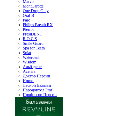
Marvis
MontCarotte
One Drop Only
Oral-B
Paro
Philips Breath RX
Pierrot
PresiDENT
R.O.C.S
Smile Guard
Spa for Teeth
Splat
Waterdent
Wisdom
Альбадент
Асепта
Доктор Персин
Ирикс
Лесной Бальзам
Пародонтол Prof
Профессор Персин