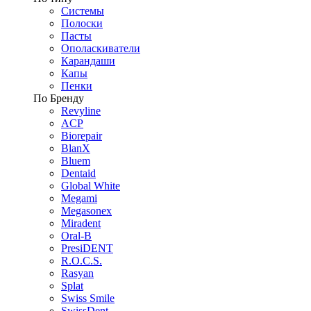
Системы
Полоски
Пасты
Ополаскиватели
Карандаши
Капы
Пенки
По Бренду
Revyline
ACP
Biorepair
BlanX
Bluem
Dentaid
Global White
Megami
Megasonex
Miradent
Oral-B
PresiDENT
R.O.C.S.
Rasyan
Splat
Swiss Smile
SwissDent