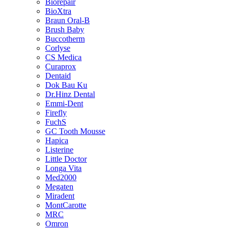
Biorepair
BioXtra
Braun Oral-B
Brush Baby
Buccotherm
Corlyse
CS Medica
Curaprox
Dentaid
Dok Bau Ku
Dr.Hinz Dental
Emmi-Dent
Firefly
FuchS
GC Tooth Mousse
Hapica
Listerine
Little Doctor
Longa Vita
Med2000
Megaten
Miradent
MontCarotte
MRC
Omron