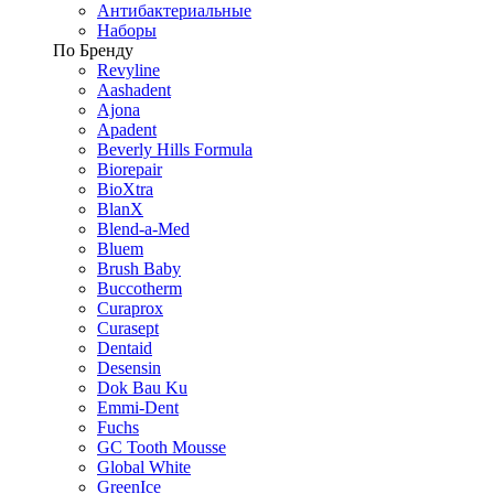
Антибактериальные
Наборы
По Бренду
Revyline
Aashadent
Ajona
Apadent
Beverly Hills Formula
Biorepair
BioXtra
BlanX
Blend-a-Med
Bluem
Brush Baby
Buccotherm
Curaprox
Curasept
Dentaid
Desensin
Dok Bau Ku
Emmi-Dent
Fuchs
GC Tooth Mousse
Global White
GreenIce