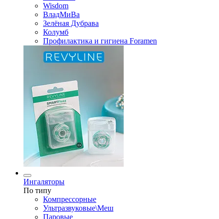
Wisdom
ВладМиВа
Зелёная Дубрава
Колумб
Профилактика и гигиена Foramen
Ингаляторы
По типу
Компрессорные
Ультразвуковые\Меш
Паровые