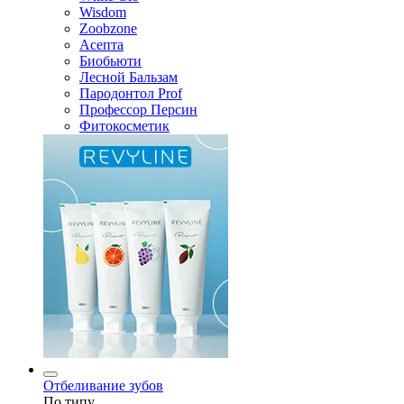
Wisdom
Zoobzone
Асепта
Биобьюти
Лесной Бальзам
Пародонтол Prof
Профессор Персин
Фитокосметик
Отбеливание зубов
По типу