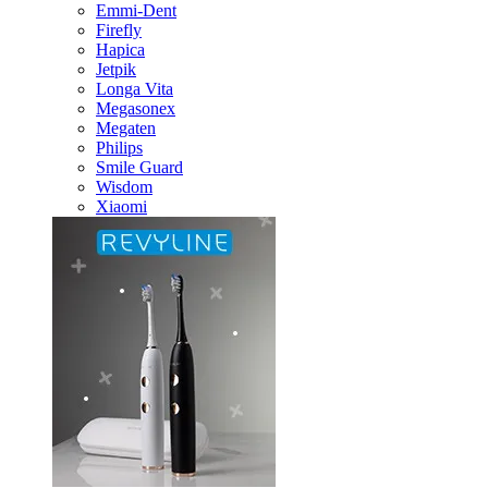
Emmi-Dent
Firefly
Hapica
Jetpik
Longa Vita
Megasonex
Megaten
Philips
Smile Guard
Wisdom
Xiaomi