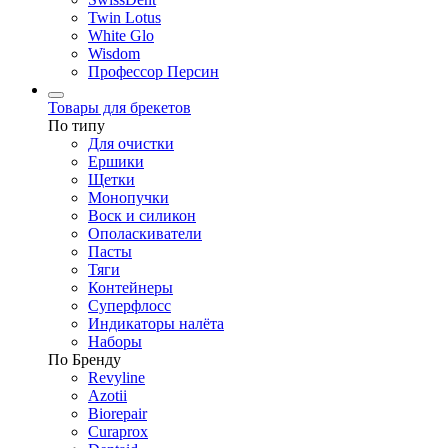
Twin Lotus
White Glo
Wisdom
Профессор Персин
Товары для брекетов
По типу
Для очистки
Ершики
Щетки
Монопучки
Воск и силикон
Ополаскиватели
Пасты
Тяги
Контейнеры
Суперфлосс
Индикаторы налёта
Наборы
По Бренду
Revyline
Azotii
Biorepair
Curaprox