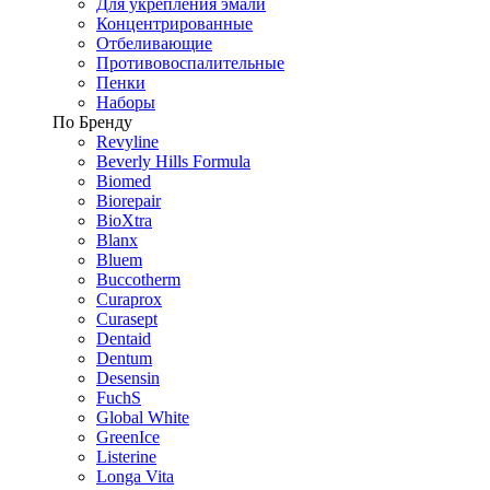
Для укрепления эмали
Концентрированные
Отбеливающие
Противовоспалительные
Пенки
Наборы
По Бренду
Revyline
Beverly Hills Formula
Biomed
Biorepair
BioXtra
Blanx
Bluem
Buccotherm
Curaprox
Curasept
Dentaid
Dentum
Desensin
FuchS
Global White
GreenIce
Listerine
Longa Vita