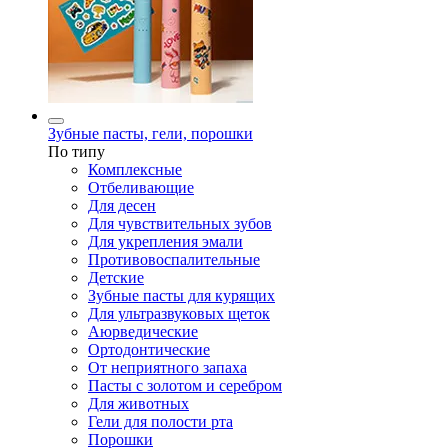
Зубные пасты, гели, порошки
По типу
Комплексные
Отбеливающие
Для десен
Для чувствительных зубов
Для укрепления эмали
Противовоспалительные
Детские
Зубные пасты для курящих
Для ультразвуковых щеток
Аюрведические
Ортодонтические
От неприятного запаха
Пасты с золотом и серебром
Для животных
Гели для полости рта
Порошки