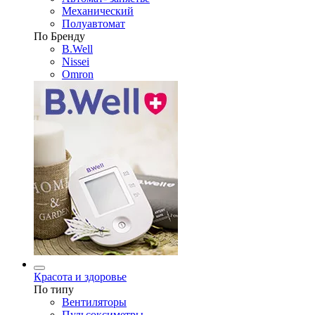
Механический
Полуавтомат
По Бренду
B.Well
Nissei
Omron
Красота и здоровье
По типу
Вентиляторы
Пульсоксиметры