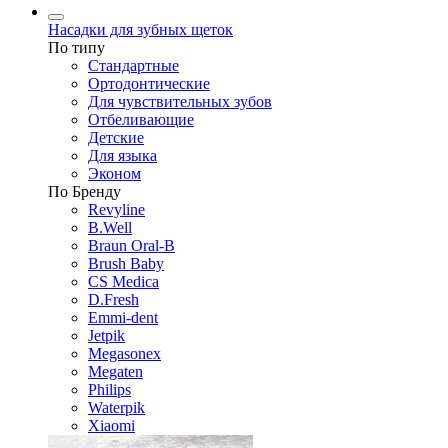
Насадки для зубных щеток
По типу
Стандартные
Ортодонтические
Для чувствительных зубов
Отбеливающие
Детские
Для языка
Эконом
По Бренду
Revyline
B.Well
Braun Oral-B
Brush Baby
CS Medica
D.Fresh
Emmi-dent
Jetpik
Megasonex
Megaten
Philips
Waterpik
Xiaomi