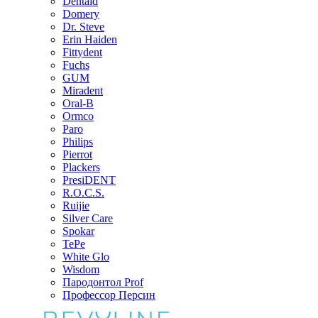
Dentaid
Domery
Dr. Steve
Erin Haiden
Fittydent
Fuchs
GUM
Miradent
Oral-B
Ormco
Paro
Philips
Pierrot
Plackers
PresiDENT
R.O.C.S.
Ruijie
Silver Care
Spokar
TePe
White Glo
Wisdom
Пародонтол Prof
Профессор Персин