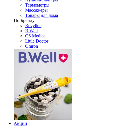
Термометры
Массажеры
Товары для дома
По Бренду
Revyline
B.Well
CS Medica
Little Doctor
Omron
Акции