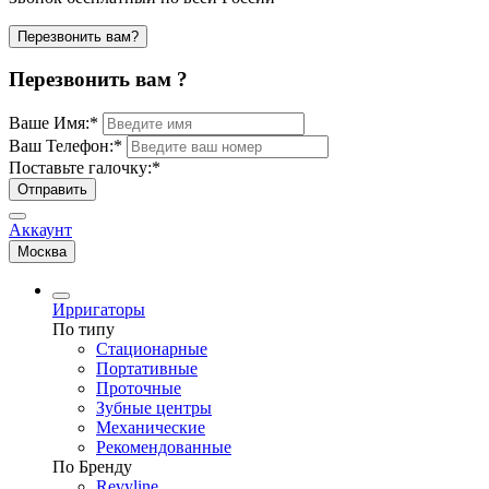
Перезвонить вам?
Перезвонить вам ?
Ваше Имя:
*
Ваш Телефон:
*
Поставьте галочку:
*
Отправить
Аккаунт
Москва
Ирригаторы
По типу
Стационарные
Портативные
Проточные
Зубные центры
Механические
Рекомендованные
По Бренду
Revyline