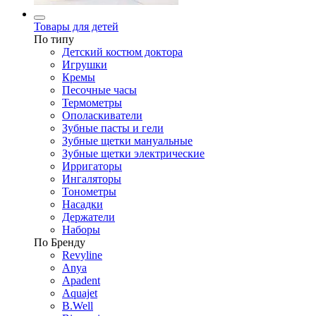
Товары для детей
По типу
Детский костюм доктора
Игрушки
Кремы
Песочные часы
Термометры
Ополаскиватели
Зубные пасты и гели
Зубные щетки мануальные
Зубные щетки электрические
Ирригаторы
Ингаляторы
Тонометры
Насадки
Держатели
Наборы
По Бренду
Revyline
Anya
Apadent
Aquajet
B.Well