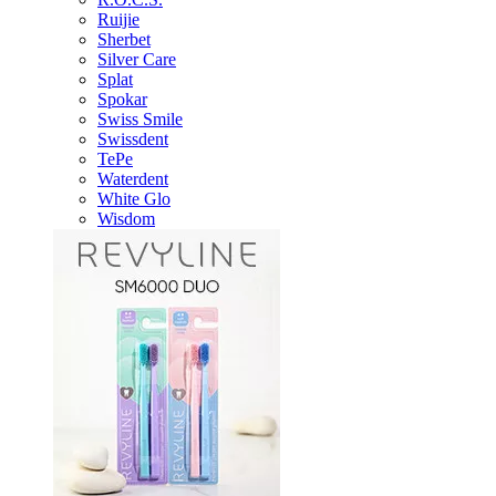
Ruijie
Sherbet
Silver Care
Splat
Spokar
Swiss Smile
Swissdent
TePe
Waterdent
White Glo
Wisdom