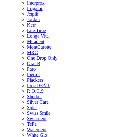
Interprox
Irrigator
Jetpik
Jordan
Kerr
Life Time
Longa Vita
Miradent
MontCarotte
MRC
One Drop Only
Oral-B
Paro
Pierrot
Plackers
PresiDENT
R.O.C.S
Sherbet
Silver Care
Splat
Swiss Smile
Swissdent
TePe
Waterdent
White Glo