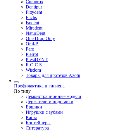
Curaprox
Dentipur
Fittydent
Fuchs
Isodent
Miradent
NaturDent
One Drop Only
Oral-B
Paro
Pierrot
PresiDENT
R.O.C.S.
Wisdom
Товары для протезов Azotii
Профилактика и гигиена
По типу
Демонстрационные модели
Держатели и подставки
Ершики
Игрушки с зубами
Капы
Контейнеры
Литература