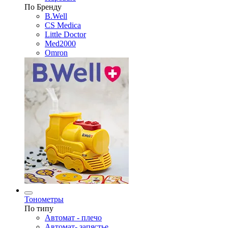
По Бренду
B.Well
CS Medica
Little Doctor
Med2000
Omron
Тонометры
По типу
Автомат - плечо
Автомат- запястье