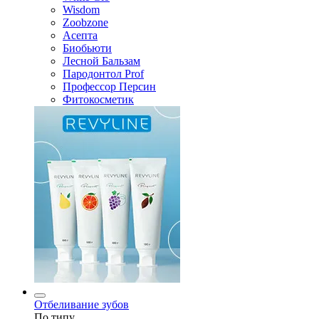
Wisdom
Zoobzone
Асепта
Биобьюти
Лесной Бальзам
Пародонтол Prof
Профессор Персин
Фитокосметик
Отбеливание зубов
По типу