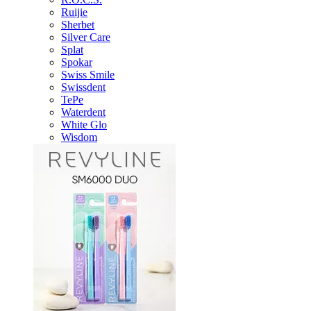
Ruijie
Sherbet
Silver Care
Splat
Spokar
Swiss Smile
Swissdent
TePe
Waterdent
White Glo
Wisdom