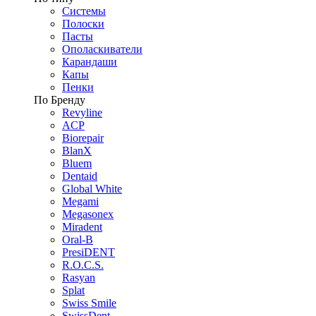
Системы
Полоски
Пасты
Ополаскиватели
Карандаши
Капы
Пенки
По Бренду
Revyline
ACP
Biorepair
BlanX
Bluem
Dentaid
Global White
Megami
Megasonex
Miradent
Oral-B
PresiDENT
R.O.C.S.
Rasyan
Splat
Swiss Smile
SwissDent