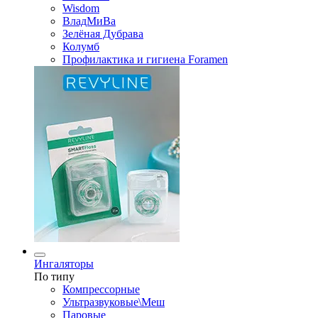
Wisdom
ВладМиВа
Зелёная Дубрава
Колумб
Профилактика и гигиена Foramen
Ингаляторы
По типу
Компрессорные
Ультразвуковые\Меш
Паровые