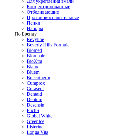
Для укрепления эмали
Концентрированные
Отбеливающие
Противовоспалительные
Пенки
Наборы
По Бренду
Revyline
Beverly Hills Formula
Biomed
Biorepair
BioXtra
Blanx
Bluem
Buccotherm
Curaprox
Curasept
Dentaid
Dentum
Desensin
FuchS
Global White
GreenIce
Listerine
Longa Vita