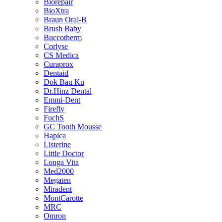
Biorepair
BioXtra
Braun Oral-B
Brush Baby
Buccotherm
Corlyse
CS Medica
Curaprox
Dentaid
Dok Bau Ku
Dr.Hinz Dental
Emmi-Dent
Firefly
FuchS
GC Tooth Mousse
Hapica
Listerine
Little Doctor
Longa Vita
Med2000
Megaten
Miradent
MontCarotte
MRC
Omron