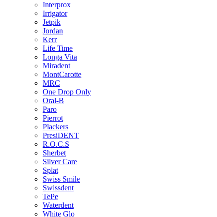
Interprox
Irrigator
Jetpik
Jordan
Kerr
Life Time
Longa Vita
Miradent
MontCarotte
MRC
One Drop Only
Oral-B
Paro
Pierrot
Plackers
PresiDENT
R.O.C.S
Sherbet
Silver Care
Splat
Swiss Smile
Swissdent
TePe
Waterdent
White Glo