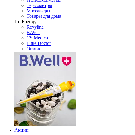
Термометры
Массажеры
Товары для дома
По Бренду
Revyline
B.Well
CS Medica
Little Doctor
Omron
Акции