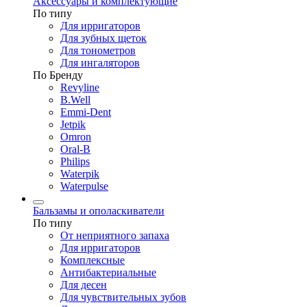
Аксессуары и комплектующие
По типу
Для ирригаторов
Для зубных щеток
Для тонометров
Для ингаляторов
По Бренду
Revyline
B.Well
Emmi-Dent
Jetpik
Omron
Oral-B
Philips
Waterpik
Waterpulse
Бальзамы и ополаскиватели
По типу
От неприятного запаха
Для ирригаторов
Комплексные
Антибактериальные
Для десен
Для чувствительных зубов