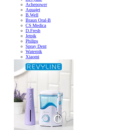
Achepower
Aquajet
B.Well
Braun Oral-B
CS Medica
D.Fresh
Jetpik
Philips
Spray Dent
Waterpik
Xiaomi