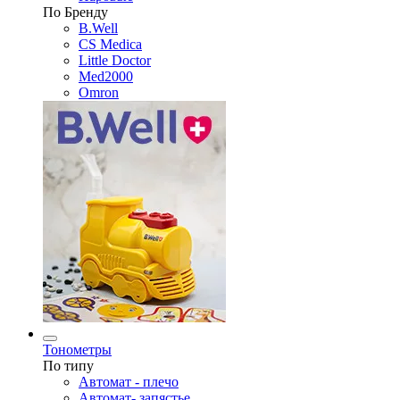
По Бренду
B.Well
CS Medica
Little Doctor
Med2000
Omron
Тонометры
По типу
Автомат - плечо
Автомат- запястье