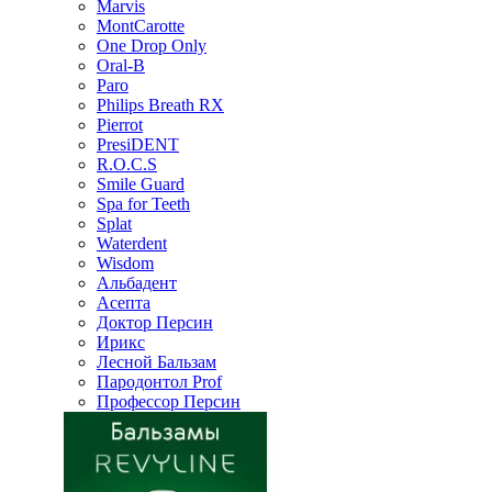
Marvis
MontCarotte
One Drop Only
Oral-B
Paro
Philips Breath RX
Pierrot
PresiDENT
R.O.C.S
Smile Guard
Spa for Teeth
Splat
Waterdent
Wisdom
Альбадент
Асепта
Доктор Персин
Ирикс
Лесной Бальзам
Пародонтол Prof
Профессор Персин