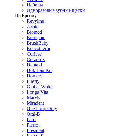
Наборы
Одноразовые зубные щетки
По Бренду
Revyline
Azotii
Biomed
Biorepair
BrushBaby
Buccotherm
Corlyse
Curaprox
Dentaid
Dok Bau Ku
Domery
Firefly
Global White
Longa Vita
Marvis
Miradent
One Drop Only
Oral-B
Paro
Pierrot
President
R.O.C.S.