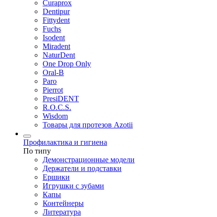
Curaprox
Dentipur
Fittydent
Fuchs
Isodent
Miradent
NaturDent
One Drop Only
Oral-B
Paro
Pierrot
PresiDENT
R.O.C.S.
Wisdom
Товары для протезов Azotii
Профилактика и гигиена
По типу
Демонстрационные модели
Держатели и подставки
Ершики
Игрушки с зубами
Капы
Контейнеры
Литература