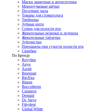
Маски защитные и антисептики
Монопучковые щётки
Песочные часы
Товары для стоматолога
Трейнеры
Зубные нити
Спреи для полости рта
Жевательные резинки и леденцы
Жевательные таблетки
Зубочистки
Препараты при сухости полости рта
Скребки
По Бренду
Revyline
Anya
Azotii
Biorepair
BioXtra
Bluem
Buccotherm
Curaprox
Dentaid
Dr. Steve
Fittydent
Global White