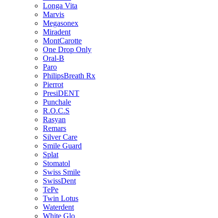
Longa Vita
Marvis
Megasonex
Miradent
MontCarotte
One Drop Only
Oral-B
Paro
PhilipsBreath Rx
Pierrot
PresiDENT
Punchale
R.O.C.S
Rasyan
Remars
Silver Care
Smile Guard
Splat
Stomatol
Swiss Smile
SwissDent
TePe
Twin Lotus
Waterdent
White Glo