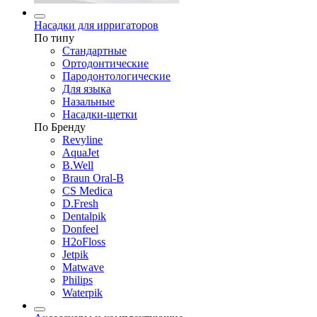
Насадки для ирригаторов
По типу
Стандартные
Ортодонтические
Пародонтологические
Для языка
Назальные
Насадки-щетки
По Бренду
Revyline
AquaJet
B.Well
Braun Oral-B
CS Medica
D.Fresh
Dentalpik
Donfeel
H2oFloss
Jetpik
Matwave
Philips
Waterpik