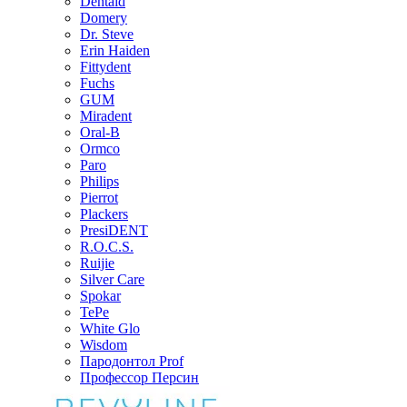
Dentaid
Domery
Dr. Steve
Erin Haiden
Fittydent
Fuchs
GUM
Miradent
Oral-B
Ormco
Paro
Philips
Pierrot
Plackers
PresiDENT
R.O.C.S.
Ruijie
Silver Care
Spokar
TePe
White Glo
Wisdom
Пародонтол Prof
Профессор Персин