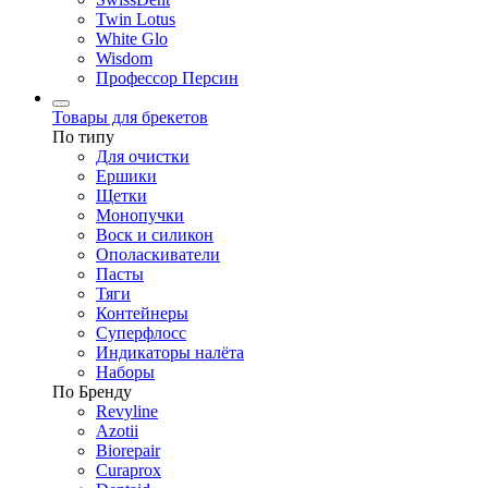
Twin Lotus
White Glo
Wisdom
Профессор Персин
Товары для брекетов
По типу
Для очистки
Ершики
Щетки
Монопучки
Воск и силикон
Ополаскиватели
Пасты
Тяги
Контейнеры
Суперфлосс
Индикаторы налёта
Наборы
По Бренду
Revyline
Azotii
Biorepair
Curaprox