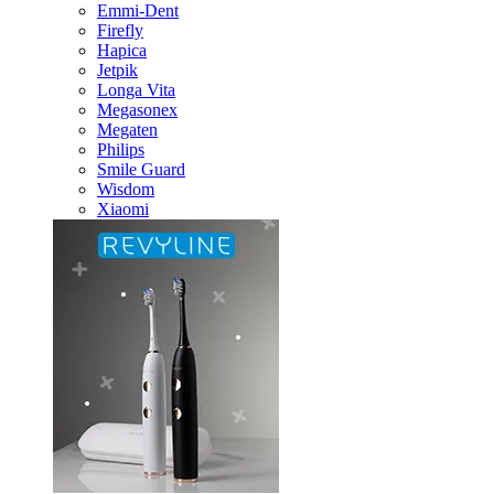
Emmi-Dent
Firefly
Hapica
Jetpik
Longa Vita
Megasonex
Megaten
Philips
Smile Guard
Wisdom
Xiaomi