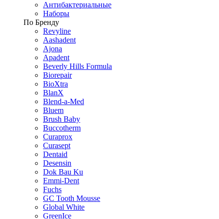
Антибактериальные
Наборы
По Бренду
Revyline
Aashadent
Ajona
Apadent
Beverly Hills Formula
Biorepair
BioXtra
BlanX
Blend-a-Med
Bluem
Brush Baby
Buccotherm
Curaprox
Curasept
Dentaid
Desensin
Dok Bau Ku
Emmi-Dent
Fuchs
GC Tooth Mousse
Global White
GreenIce