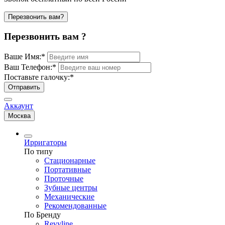
Перезвонить вам?
Перезвонить вам ?
Ваше Имя:
*
Ваш Телефон:
*
Поставьте галочку:
*
Отправить
Аккаунт
Москва
Ирригаторы
По типу
Стационарные
Портативные
Проточные
Зубные центры
Механические
Рекомендованные
По Бренду
Revyline