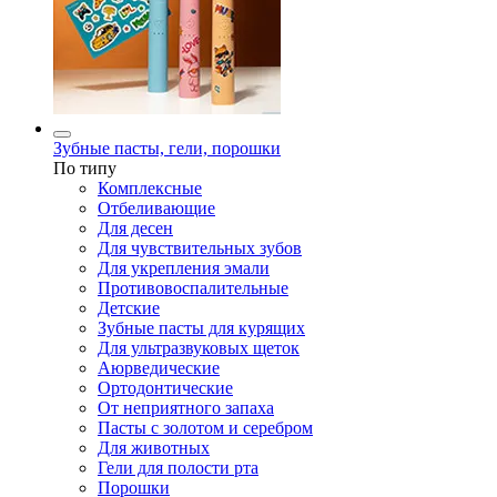
Зубные пасты, гели, порошки
По типу
Комплексные
Отбеливающие
Для десен
Для чувствительных зубов
Для укрепления эмали
Противовоспалительные
Детские
Зубные пасты для курящих
Для ультразвуковых щеток
Аюрведические
Ортодонтические
От неприятного запаха
Пасты с золотом и серебром
Для животных
Гели для полости рта
Порошки