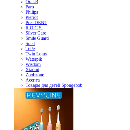
Oral-B
Paro
Philips
Pierrot
PresiDENT
R.O.C.S.
Silver Care
Smile Guard
Splat
TePe
Twin Lotus
Waterpik
Wisdom
Xiaomi
Zoobzone
Асепта
Товары для детей Spongebob