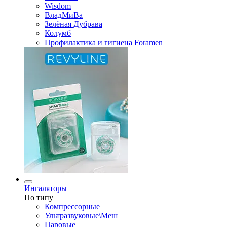
Wisdom
ВладМиВа
Зелёная Дубрава
Колумб
Профилактика и гигиена Foramen
Ингаляторы
По типу
Компрессорные
Ультразвуковые\Меш
Паровые