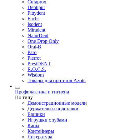
Curaprox
Dentipur
Fittydent
Fuchs
Isodent
Miradent
NaturDent
One Drop Only
Oral-B
Paro
Pierrot
PresiDENT
R.O.C.S.
Wisdom
Товары для протезов Azotii
Профилактика и гигиена
По типу
Демонстрационные модели
Держатели и подставки
Ершики
Игрушки с зубами
Капы
Контейнеры
Литература