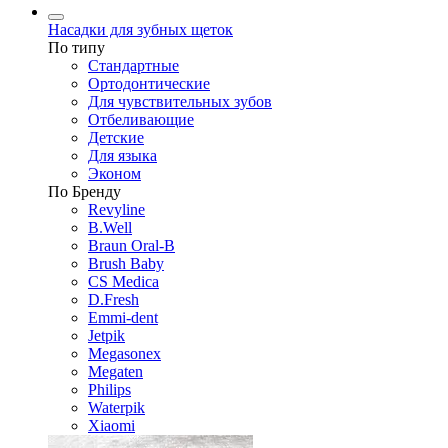
Насадки для зубных щеток
По типу
Стандартные
Ортодонтические
Для чувствительных зубов
Отбеливающие
Детские
Для языка
Эконом
По Бренду
Revyline
B.Well
Braun Oral-B
Brush Baby
CS Medica
D.Fresh
Emmi-dent
Jetpik
Megasonex
Megaten
Philips
Waterpik
Xiaomi