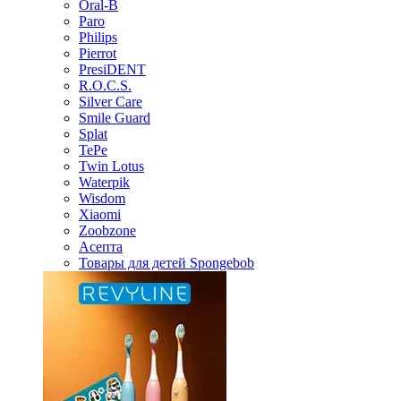
Oral-B
Paro
Philips
Pierrot
PresiDENT
R.O.C.S.
Silver Care
Smile Guard
Splat
TePe
Twin Lotus
Waterpik
Wisdom
Xiaomi
Zoobzone
Асепта
Товары для детей Spongebob