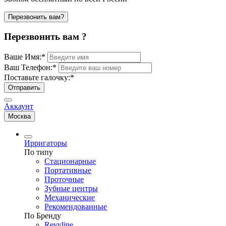
Перезвонить вам?
Перезвонить вам ?
Ваше Имя:
*
Ваш Телефон:
*
Поставьте галочку:
*
Отправить
Аккаунт
Москва
Ирригаторы
По типу
Стационарные
Портативные
Проточные
Зубные центры
Механические
Рекомендованные
По Бренду
Revyline