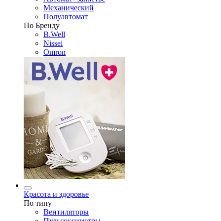
Механический
Полуавтомат
По Бренду
B.Well
Nissei
Omron
Красота и здоровье
По типу
Вентиляторы
Пульсоксиметры