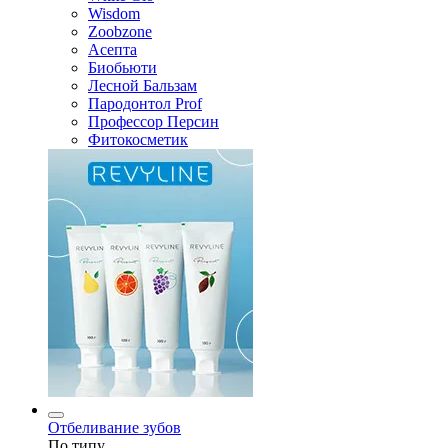
Wisdom
Zoobzone
Асепта
Биобьюти
Лесной Бальзам
Пародонтол Prof
Профессор Персин
Фитокосметик
Отбеливание зубов
По типу