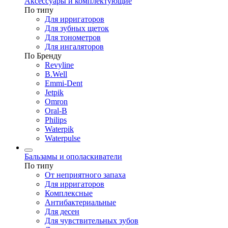
Аксессуары и комплектующие
По типу
Для ирригаторов
Для зубных щеток
Для тонометров
Для ингаляторов
По Бренду
Revyline
B.Well
Emmi-Dent
Jetpik
Omron
Oral-B
Philips
Waterpik
Waterpulse
Бальзамы и ополаскиватели
По типу
От неприятного запаха
Для ирригаторов
Комплексные
Антибактериальные
Для десен
Для чувствительных зубов