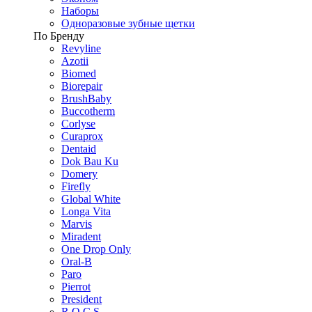
Наборы
Одноразовые зубные щетки
По Бренду
Revyline
Azotii
Biomed
Biorepair
BrushBaby
Buccotherm
Corlyse
Curaprox
Dentaid
Dok Bau Ku
Domery
Firefly
Global White
Longa Vita
Marvis
Miradent
One Drop Only
Oral-B
Paro
Pierrot
President
R.O.C.S.