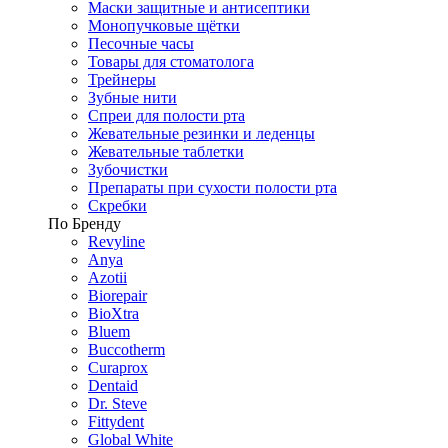
Маски защитные и антисептики
Монопучковые щётки
Песочные часы
Товары для стоматолога
Трейнеры
Зубные нити
Спреи для полости рта
Жевательные резинки и леденцы
Жевательные таблетки
Зубочистки
Препараты при сухости полости рта
Скребки
По Бренду
Revyline
Anya
Azotii
Biorepair
BioXtra
Bluem
Buccotherm
Curaprox
Dentaid
Dr. Steve
Fittydent
Global White