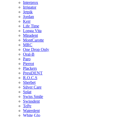
Interprox
Irrigator
Jetpik
Jordan
Kerr
Life Time
Longa Vita
Miradent
MontCarotte
MRC
One Drop Only
Oral-B
Paro
Pierrot
Plackers
PresiDENT
R.O.C.S
Sherbet
Silver Care
Splat
Swiss Smile
Swissdent
TePe
Waterdent
White Glo