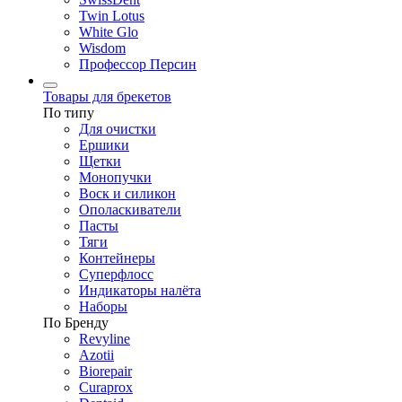
Twin Lotus
White Glo
Wisdom
Профессор Персин
Товары для брекетов
По типу
Для очистки
Ершики
Щетки
Монопучки
Воск и силикон
Ополаскиватели
Пасты
Тяги
Контейнеры
Суперфлосс
Индикаторы налёта
Наборы
По Бренду
Revyline
Azotii
Biorepair
Curaprox