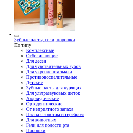
Зубные пасты, гели, порошки
По типу
Комплексные
Отбеливающие
Для десен
Для чувствительных зубов
Для укрепления эмали
Противовоспалительные
Детские
Зубные пасты для курящих
Для ультразвуковых щеток
Аюрведические
Ортодонтические
От неприятного запаха
Пасты с золотом и серебром
Для животных
Гели для полости рта
Порошки