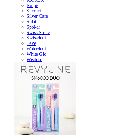
Ruijie
Sherbet
Silver Care
Splat
Spokar
Swiss Smile
Swissdent
TePe
Waterdent
White Glo
Wisdom