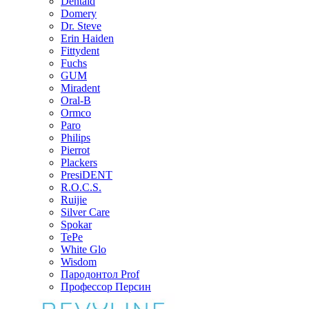
Dentaid
Domery
Dr. Steve
Erin Haiden
Fittydent
Fuchs
GUM
Miradent
Oral-B
Ormco
Paro
Philips
Pierrot
Plackers
PresiDENT
R.O.C.S.
Ruijie
Silver Care
Spokar
TePe
White Glo
Wisdom
Пародонтол Prof
Профессор Персин