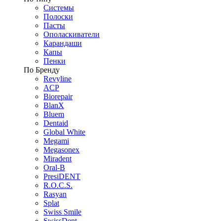
Системы
Полоски
Пасты
Ополаскиватели
Карандаши
Капы
Пенки
По Бренду
Revyline
ACP
Biorepair
BlanX
Bluem
Dentaid
Global White
Megami
Megasonex
Miradent
Oral-B
PresiDENT
R.O.C.S.
Rasyan
Splat
Swiss Smile
SwissDent