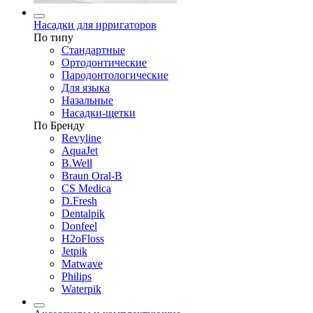
Насадки для ирригаторов
По типу
Стандартные
Ортодонтические
Пародонтологические
Для языка
Назальные
Насадки-щетки
По Бренду
Revyline
AquaJet
B.Well
Braun Oral-B
CS Medica
D.Fresh
Dentalpik
Donfeel
H2oFloss
Jetpik
Matwave
Philips
Waterpik