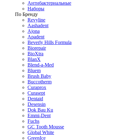
Антибактериальные
Наборы
По Бренду
Revyline
Aashadent
Ajona
Apadent
Beverly Hills Formula
Biorepair
BioXtra
BlanX
Blend-a-Med
Bluem
Brush Baby
Buccotherm
Curaprox
Curasept
Dentaid
Desensin
Dok Bau Ku
Emmi-Dent
Fuchs
GC Tooth Mousse
Global White
GreenIce