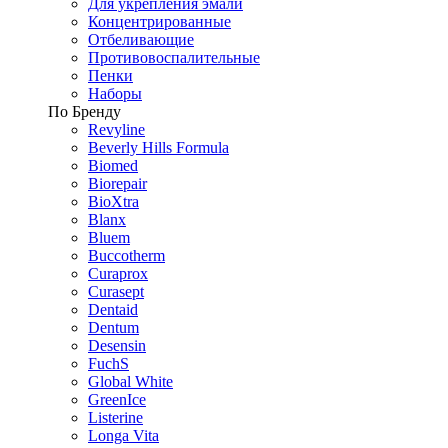
Для укрепления эмали
Концентрированные
Отбеливающие
Противовоспалительные
Пенки
Наборы
По Бренду
Revyline
Beverly Hills Formula
Biomed
Biorepair
BioXtra
Blanx
Bluem
Buccotherm
Curaprox
Curasept
Dentaid
Dentum
Desensin
FuchS
Global White
GreenIce
Listerine
Longa Vita