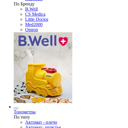
По Бренду
B.Well
CS Medica
Little Doctor
Med2000
Omron
Тонометры
По типу
Автомат - плечо
Автомат- запястье