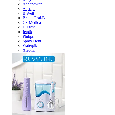
Achepower
Aquajet
B.Well
Braun Oral-B
CS Medica
D.Fresh
Jetpik
Philips
Spray Dent
Waterpik
Xiaomi