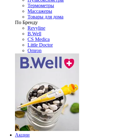
Термометры
Массажеры
Товары для дома
По Бренду
Revyline
B.Well
CS Medica
Little Doctor
Omron
Акции