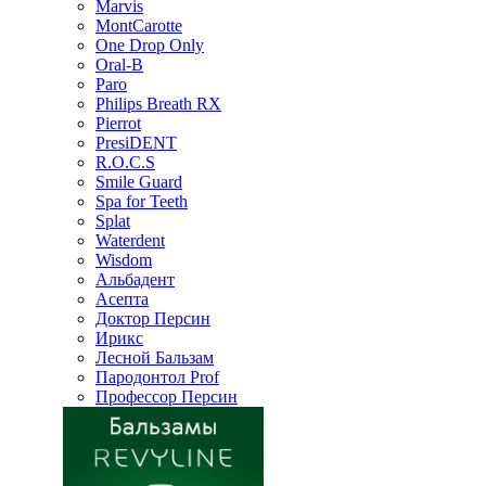
Marvis
MontCarotte
One Drop Only
Oral-B
Paro
Philips Breath RX
Pierrot
PresiDENT
R.O.C.S
Smile Guard
Spa for Teeth
Splat
Waterdent
Wisdom
Альбадент
Асепта
Доктор Персин
Ирикс
Лесной Бальзам
Пародонтол Prof
Профессор Персин