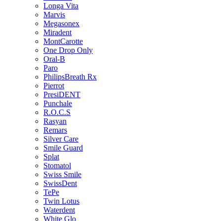
Longa Vita
Marvis
Megasonex
Miradent
MontCarotte
One Drop Only
Oral-B
Paro
PhilipsBreath Rx
Pierrot
PresiDENT
Punchale
R.O.C.S
Rasyan
Remars
Silver Care
Smile Guard
Splat
Stomatol
Swiss Smile
SwissDent
TePe
Twin Lotus
Waterdent
White Glo