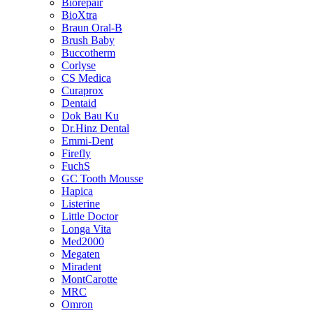
Biorepair
BioXtra
Braun Oral-B
Brush Baby
Buccotherm
Corlyse
CS Medica
Curaprox
Dentaid
Dok Bau Ku
Dr.Hinz Dental
Emmi-Dent
Firefly
FuchS
GC Tooth Mousse
Hapica
Listerine
Little Doctor
Longa Vita
Med2000
Megaten
Miradent
MontCarotte
MRC
Omron