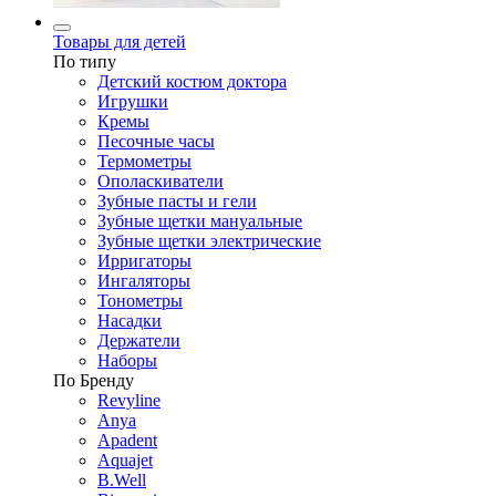
Товары для детей
По типу
Детский костюм доктора
Игрушки
Кремы
Песочные часы
Термометры
Ополаскиватели
Зубные пасты и гели
Зубные щетки мануальные
Зубные щетки электрические
Ирригаторы
Ингаляторы
Тонометры
Насадки
Держатели
Наборы
По Бренду
Revyline
Anya
Apadent
Aquajet
B.Well