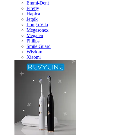
Emmi-Dent
Firefly
Hapica
Jetpik
Longa Vita
Megasonex
Megaten
Philips
Smile Guard
Wisdom
Xiaomi