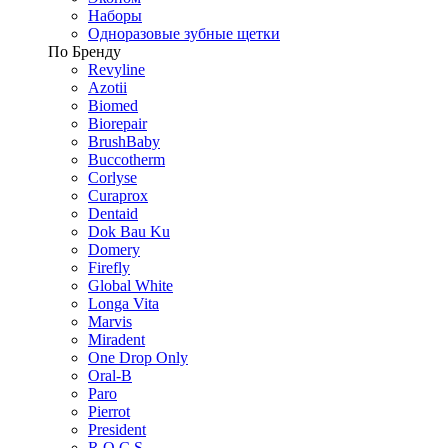
Наборы
Одноразовые зубные щетки
По Бренду
Revyline
Azotii
Biomed
Biorepair
BrushBaby
Buccotherm
Corlyse
Curaprox
Dentaid
Dok Bau Ku
Domery
Firefly
Global White
Longa Vita
Marvis
Miradent
One Drop Only
Oral-B
Paro
Pierrot
President
R.O.C.S.