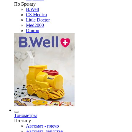
По Бренду
B.Well
CS Medica
Little Doctor
Med2000
Omron
Тонометры
По типу
Автомат - плечо
Автомат- запястье