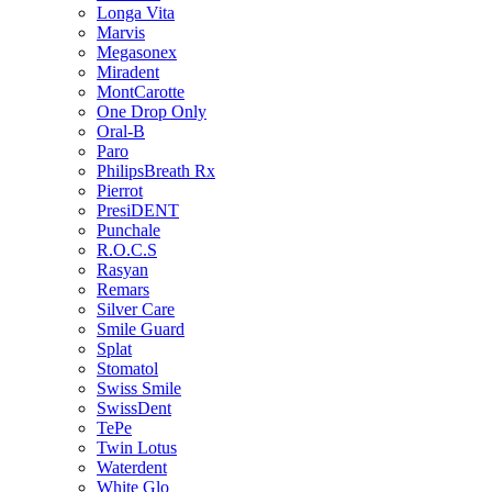
Longa Vita
Marvis
Megasonex
Miradent
MontCarotte
One Drop Only
Oral-B
Paro
PhilipsBreath Rx
Pierrot
PresiDENT
Punchale
R.O.C.S
Rasyan
Remars
Silver Care
Smile Guard
Splat
Stomatol
Swiss Smile
SwissDent
TePe
Twin Lotus
Waterdent
White Glo