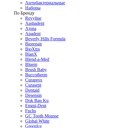
Антибактериальные
Наборы
По Бренду
Revyline
Aashadent
Ajona
Apadent
Beverly Hills Formula
Biorepair
BioXtra
BlanX
Blend-a-Med
Bluem
Brush Baby
Buccotherm
Curaprox
Curasept
Dentaid
Desensin
Dok Bau Ku
Emmi-Dent
Fuchs
GC Tooth Mousse
Global White
GreenIce