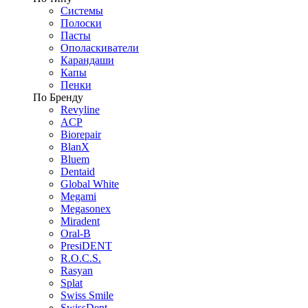
Системы
Полоски
Пасты
Ополаскиватели
Карандаши
Капы
Пенки
По Бренду
Revyline
ACP
Biorepair
BlanX
Bluem
Dentaid
Global White
Megami
Megasonex
Miradent
Oral-B
PresiDENT
R.O.C.S.
Rasyan
Splat
Swiss Smile
SwissDent