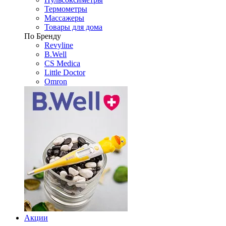
Термометры
Массажеры
Товары для дома
По Бренду
Revyline
B.Well
CS Medica
Little Doctor
Omron
Акции