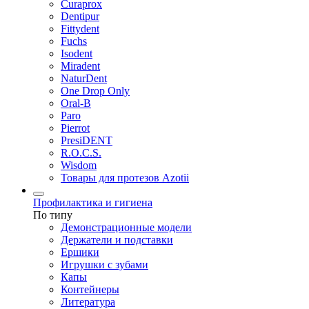
Curaprox
Dentipur
Fittydent
Fuchs
Isodent
Miradent
NaturDent
One Drop Only
Oral-B
Paro
Pierrot
PresiDENT
R.O.C.S.
Wisdom
Товары для протезов Azotii
Профилактика и гигиена
По типу
Демонстрационные модели
Держатели и подставки
Ершики
Игрушки с зубами
Капы
Контейнеры
Литература