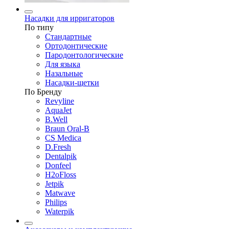
Насадки для ирригаторов
По типу
Стандартные
Ортодонтические
Пародонтологические
Для языка
Назальные
Насадки-щетки
По Бренду
Revyline
AquaJet
B.Well
Braun Oral-B
CS Medica
D.Fresh
Dentalpik
Donfeel
H2oFloss
Jetpik
Matwave
Philips
Waterpik