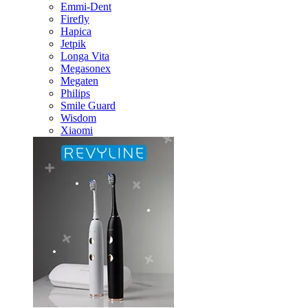
Emmi-Dent
Firefly
Hapica
Jetpik
Longa Vita
Megasonex
Megaten
Philips
Smile Guard
Wisdom
Xiaomi