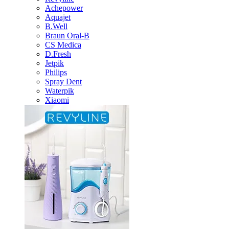
Achepower
Aquajet
B.Well
Braun Oral-B
CS Medica
D.Fresh
Jetpik
Philips
Spray Dent
Waterpik
Xiaomi