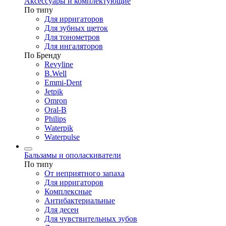
Аксессуары и комплектующие
По типу
Для ирригаторов
Для зубных щеток
Для тонометров
Для ингаляторов
По Бренду
Revyline
B.Well
Emmi-Dent
Jetpik
Omron
Oral-B
Philips
Waterpik
Waterpulse
Бальзамы и ополаскиватели
По типу
От неприятного запаха
Для ирригаторов
Комплексные
Антибактериальные
Для десен
Для чувствительных зубов