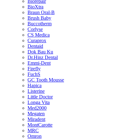
Biorepair
BioXtra
Braun Oral-B
Brush Baby
Buccotherm
Corlyse
CS Medica
Curaprox
Dentaid
Dok Bau Ku
Dr.Hinz Dental
Emmi-Dent
Firefly
FuchS
GC Tooth Mousse
Hapica
Listerine
Little Doctor
Longa Vita
Med2000
Megaten
Miradent
MontCarotte
MRC
Omron