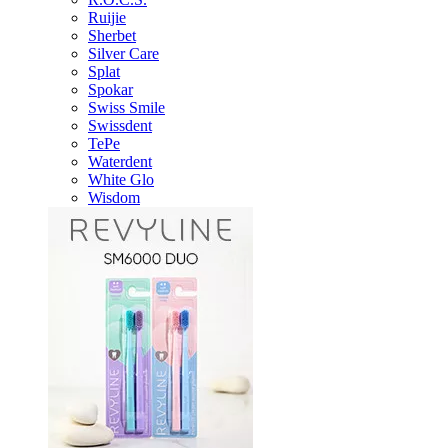
Ruijie
Sherbet
Silver Care
Splat
Spokar
Swiss Smile
Swissdent
TePe
Waterdent
White Glo
Wisdom