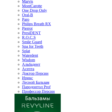
Marvis
MontCarotte
One Drop Only
Oral-B
Paro
Philips Breath RX
Pierrot
PresiDENT
R.O.C.S
Smile Guard
Spa for Teeth
Splat
Waterdent
Wisdom
Альбадент
Асепта
Доктор Персин
Ирикс
Лесной Бальзам
Пародонтол Prof
Профессор Персин