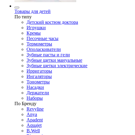
Товары для детей
По типу
Детский костюм доктора
Игрушки
Кремы
Песочные часы
Термометры
Ополаскиватели
Зубные пасты и гели
Зубные щетки мануальные
Зубные щетки электрические
Ирригаторы
Ингаляторы
Тонометры
Насадки
Держатели
Наборы
По Бренду
Revyline
Anya
Apadent
Aquajet
B.Well