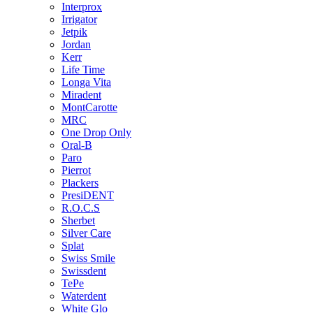
Interprox
Irrigator
Jetpik
Jordan
Kerr
Life Time
Longa Vita
Miradent
MontCarotte
MRC
One Drop Only
Oral-B
Paro
Pierrot
Plackers
PresiDENT
R.O.C.S
Sherbet
Silver Care
Splat
Swiss Smile
Swissdent
TePe
Waterdent
White Glo