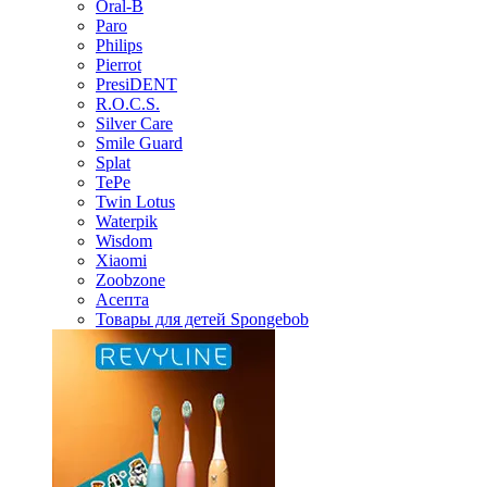
Oral-B
Paro
Philips
Pierrot
PresiDENT
R.O.C.S.
Silver Care
Smile Guard
Splat
TePe
Twin Lotus
Waterpik
Wisdom
Xiaomi
Zoobzone
Асепта
Товары для детей Spongebob