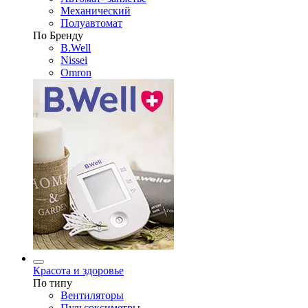
Механический
Полуавтомат
По Бренду
B.Well
Nissei
Omron
Красота и здоровье
По типу
Вентиляторы
Пульсоксиметры