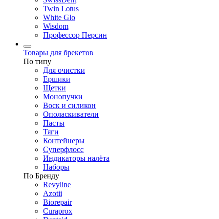
Twin Lotus
White Glo
Wisdom
Профессор Персин
Товары для брекетов
По типу
Для очистки
Ершики
Щетки
Монопучки
Воск и силикон
Ополаскиватели
Пасты
Тяги
Контейнеры
Суперфлосс
Индикаторы налёта
Наборы
По Бренду
Revyline
Azotii
Biorepair
Curaprox