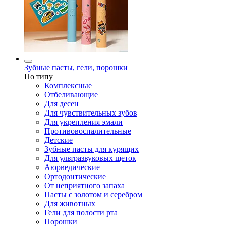
Зубные пасты, гели, порошки
По типу
Комплексные
Отбеливающие
Для десен
Для чувствительных зубов
Для укрепления эмали
Противовоспалительные
Детские
Зубные пасты для курящих
Для ультразвуковых щеток
Аюрведические
Ортодонтические
От неприятного запаха
Пасты с золотом и серебром
Для животных
Гели для полости рта
Порошки