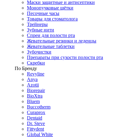
Маски защитные и антисептики
Монопучковые щётки
Песочные часы
Товары для стоматолога
Трейнеры
Зубные нити
Спреи для полости рта
Жевательные резинки и леденцы
Жевательные таблетки
Зубочистки
Препараты при сухости полости рта
Скребки
По Бренду
Revyline
Anya
Azotii
Biorepair
BioXtra
Bluem
Buccotherm
Curaprox
Dentaid
Dr. Steve
Fittydent
Global White