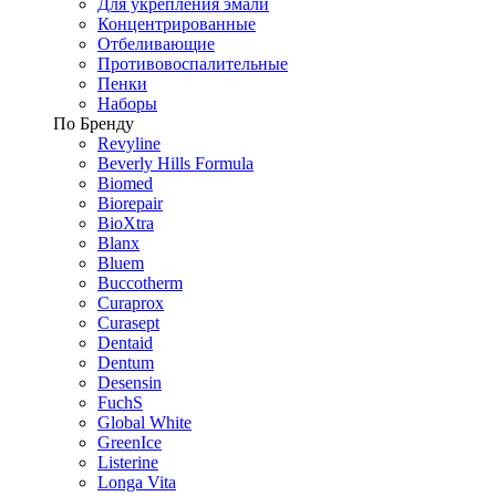
Для укрепления эмали
Концентрированные
Отбеливающие
Противовоспалительные
Пенки
Наборы
По Бренду
Revyline
Beverly Hills Formula
Biomed
Biorepair
BioXtra
Blanx
Bluem
Buccotherm
Curaprox
Curasept
Dentaid
Dentum
Desensin
FuchS
Global White
GreenIce
Listerine
Longa Vita