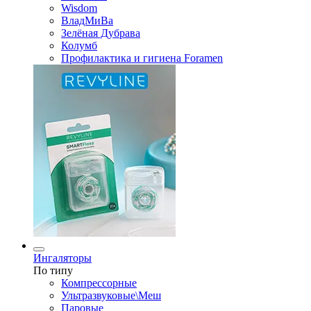
Wisdom
ВладМиВа
Зелёная Дубрава
Колумб
Профилактика и гигиена Foramen
Ингаляторы
По типу
Компрессорные
Ультразвуковые\Меш
Паровые