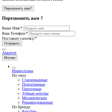
Перезвонить вам?
Перезвонить вам ?
Ваше Имя:
*
Ваш Телефон:
*
Поставьте галочку:
*
Отправить
Аккаунт
Москва
Ирригаторы
По типу
Стационарные
Портативные
Проточные
Зубные центры
Механические
Рекомендованные
По Бренду
Revyline