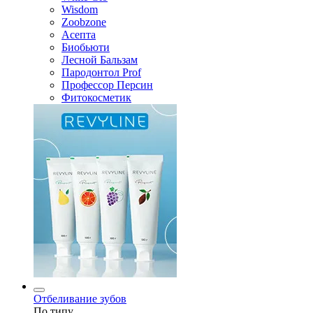
Wisdom
Zoobzone
Асепта
Биобьюти
Лесной Бальзам
Пародонтол Prof
Профессор Персин
Фитокосметик
Отбеливание зубов
По типу