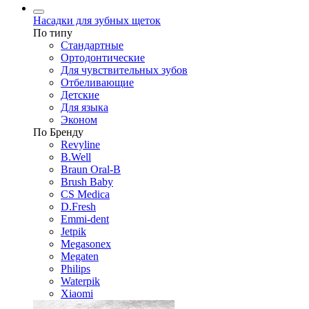
Насадки для зубных щеток
По типу
Стандартные
Ортодонтические
Для чувствительных зубов
Отбеливающие
Детские
Для языка
Эконом
По Бренду
Revyline
B.Well
Braun Oral-B
Brush Baby
CS Medica
D.Fresh
Emmi-dent
Jetpik
Megasonex
Megaten
Philips
Waterpik
Xiaomi