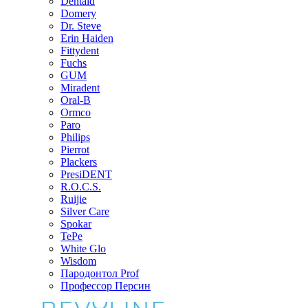
Dentaid
Domery
Dr. Steve
Erin Haiden
Fittydent
Fuchs
GUM
Miradent
Oral-B
Ormco
Paro
Philips
Pierrot
Plackers
PresiDENT
R.O.C.S.
Ruijie
Silver Care
Spokar
TePe
White Glo
Wisdom
Пародонтол Prof
Профессор Персин