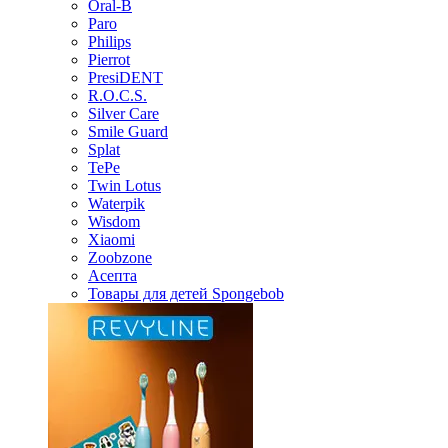
Oral-B
Paro
Philips
Pierrot
PresiDENT
R.O.C.S.
Silver Care
Smile Guard
Splat
TePe
Twin Lotus
Waterpik
Wisdom
Xiaomi
Zoobzone
Асепта
Товары для детей Spongebob