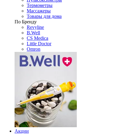
Термометры
Массажеры
Товары для дома
По Бренду
Revyline
B.Well
CS Medica
Little Doctor
Omron
Акции