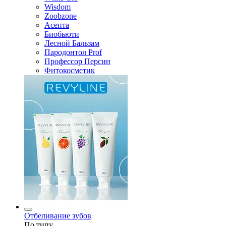
Wisdom
Zoobzone
Асепта
Биобьюти
Лесной Бальзам
Пародонтол Prof
Профессор Персин
Фитокосметик
Отбеливание зубов
По типу