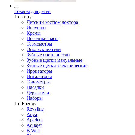
Товары для детей
По типу
Детский костюм доктора
Игрушки
Кремы
Песочные часы
Термометры
Ополаскиватели
Зубные пасты и гели
Зубные щетки мануальные
Зубные щетки электрические
Ирригаторы
Ингаляторы
Тонометры
Насадки
Держатели
Наборы
По Бренду
Revyline
Anya
Apadent
Aquajet
B.Well