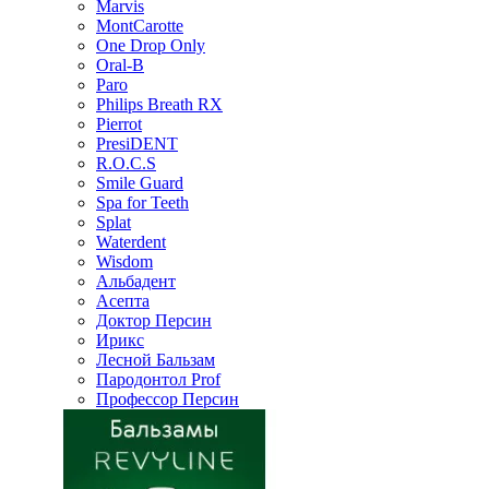
Marvis
MontCarotte
One Drop Only
Oral-B
Paro
Philips Breath RX
Pierrot
PresiDENT
R.O.C.S
Smile Guard
Spa for Teeth
Splat
Waterdent
Wisdom
Альбадент
Асепта
Доктор Персин
Ирикс
Лесной Бальзам
Пародонтол Prof
Профессор Персин