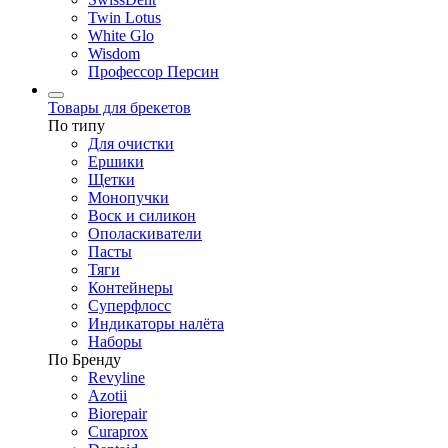
Twin Lotus
White Glo
Wisdom
Профессор Персин
Товары для брекетов
По типу
Для очистки
Ершики
Щетки
Монопучки
Воск и силикон
Ополаскиватели
Пасты
Тяги
Контейнеры
Суперфлосс
Индикаторы налёта
Наборы
По Бренду
Revyline
Azotii
Biorepair
Curaprox