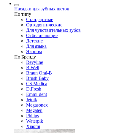
Насадки для зубных щеток
По типу
Стандартные
Ортодонтические
Для чувствительных зубов
Отбеливающие
Детские
Для языка
Эконом
По Бренду
Revyline
B.Well
Braun Oral-B
Brush Baby
CS Medica
D.Fresh
Emmi-dent
Jetpik
Megasonex
Megaten
Philips
Waterpik
Xiaomi