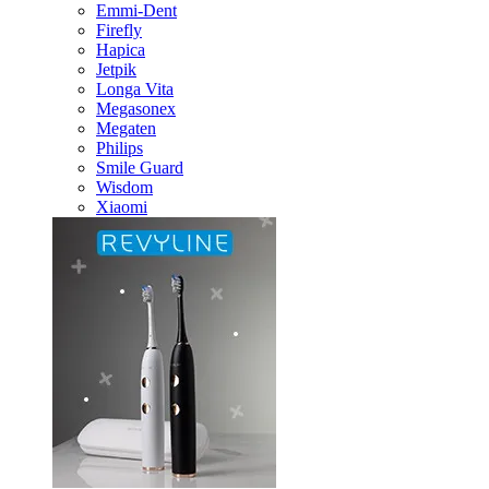
Emmi-Dent
Firefly
Hapica
Jetpik
Longa Vita
Megasonex
Megaten
Philips
Smile Guard
Wisdom
Xiaomi