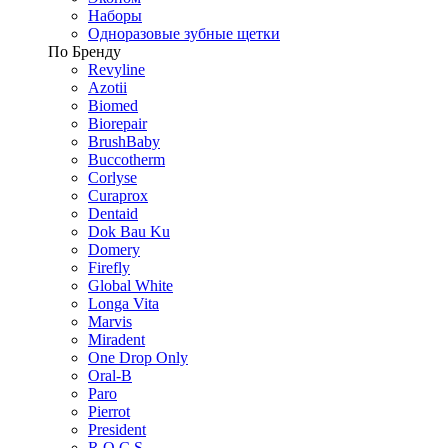
Наборы
Одноразовые зубные щетки
По Бренду
Revyline
Azotii
Biomed
Biorepair
BrushBaby
Buccotherm
Corlyse
Curaprox
Dentaid
Dok Bau Ku
Domery
Firefly
Global White
Longa Vita
Marvis
Miradent
One Drop Only
Oral-B
Paro
Pierrot
President
R.O.C.S.