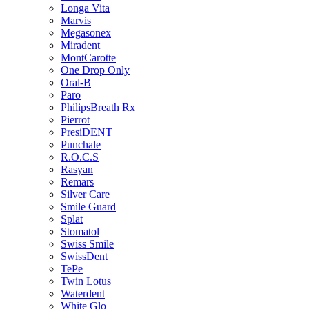
Longa Vita
Marvis
Megasonex
Miradent
MontCarotte
One Drop Only
Oral-B
Paro
PhilipsBreath Rx
Pierrot
PresiDENT
Punchale
R.O.C.S
Rasyan
Remars
Silver Care
Smile Guard
Splat
Stomatol
Swiss Smile
SwissDent
TePe
Twin Lotus
Waterdent
White Glo