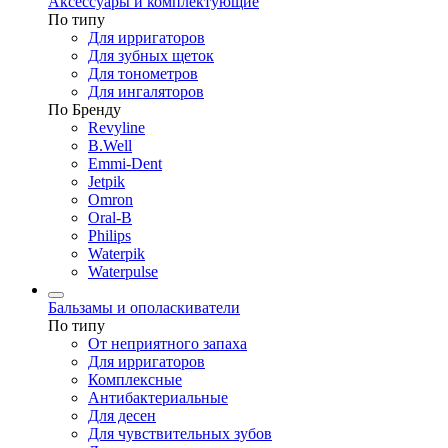
Аксессуары и комплектующие
По типу
Для ирригаторов
Для зубных щеток
Для тонометров
Для ингаляторов
По Бренду
Revyline
B.Well
Emmi-Dent
Jetpik
Omron
Oral-B
Philips
Waterpik
Waterpulse
Бальзамы и ополаскиватели
По типу
От неприятного запаха
Для ирригаторов
Комплексные
Антибактериальные
Для десен
Для чувствительных зубов