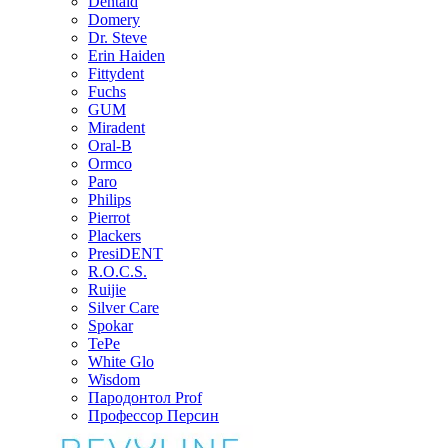
Dentaid
Domery
Dr. Steve
Erin Haiden
Fittydent
Fuchs
GUM
Miradent
Oral-B
Ormco
Paro
Philips
Pierrot
Plackers
PresiDENT
R.O.C.S.
Ruijie
Silver Care
Spokar
TePe
White Glo
Wisdom
Пародонтол Prof
Профессор Персин