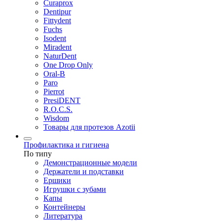
Curaprox
Dentipur
Fittydent
Fuchs
Isodent
Miradent
NaturDent
One Drop Only
Oral-B
Paro
Pierrot
PresiDENT
R.O.C.S.
Wisdom
Товары для протезов Azotii
Профилактика и гигиена
По типу
Демонстрационные модели
Держатели и подставки
Ершики
Игрушки с зубами
Капы
Контейнеры
Литература