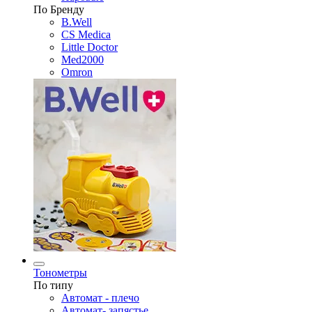
По Бренду
B.Well
CS Medica
Little Doctor
Med2000
Omron
Тонометры
По типу
Автомат - плечо
Автомат- запястье