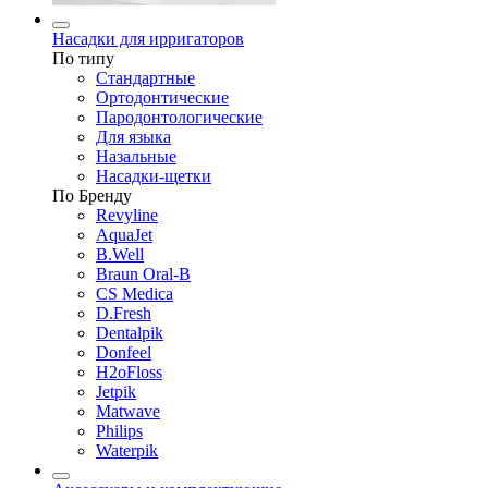
Насадки для ирригаторов
По типу
Стандартные
Ортодонтические
Пародонтологические
Для языка
Назальные
Насадки-щетки
По Бренду
Revyline
AquaJet
B.Well
Braun Oral-B
CS Medica
D.Fresh
Dentalpik
Donfeel
H2oFloss
Jetpik
Matwave
Philips
Waterpik