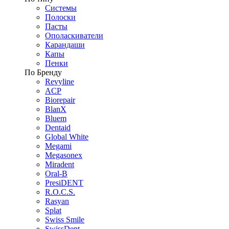
Системы
Полоски
Пасты
Ополаскиватели
Карандаши
Капы
Пенки
По Бренду
Revyline
ACP
Biorepair
BlanX
Bluem
Dentaid
Global White
Megami
Megasonex
Miradent
Oral-B
PresiDENT
R.O.C.S.
Rasyan
Splat
Swiss Smile
SwissDent