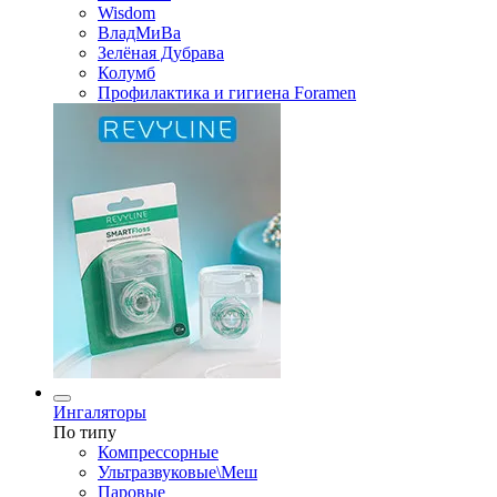
Wisdom
ВладМиВа
Зелёная Дубрава
Колумб
Профилактика и гигиена Foramen
Ингаляторы
По типу
Компрессорные
Ультразвуковые\Меш
Паровые