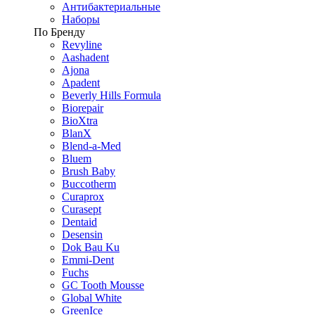
Антибактериальные
Наборы
По Бренду
Revyline
Aashadent
Ajona
Apadent
Beverly Hills Formula
Biorepair
BioXtra
BlanX
Blend-a-Med
Bluem
Brush Baby
Buccotherm
Curaprox
Curasept
Dentaid
Desensin
Dok Bau Ku
Emmi-Dent
Fuchs
GC Tooth Mousse
Global White
GreenIce