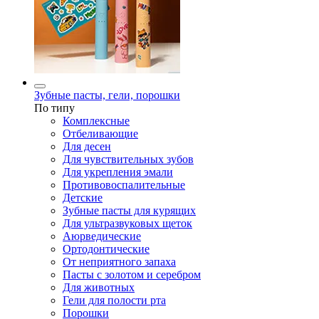
Зубные пасты, гели, порошки
По типу
Комплексные
Отбеливающие
Для десен
Для чувствительных зубов
Для укрепления эмали
Противовоспалительные
Детские
Зубные пасты для курящих
Для ультразвуковых щеток
Аюрведические
Ортодонтические
От неприятного запаха
Пасты с золотом и серебром
Для животных
Гели для полости рта
Порошки