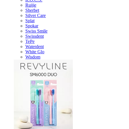
Ruijie
Sherbet
Silver Care
Splat
Spokar
Swiss Smile
Swissdent
TePe
Waterdent
White Glo
Wisdom