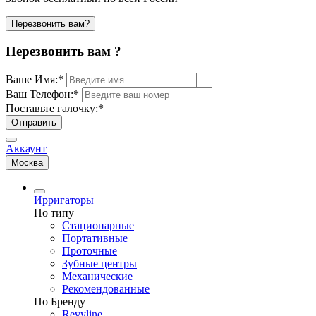
Перезвонить вам?
Перезвонить вам ?
Ваше Имя:
*
Ваш Телефон:
*
Поставьте галочку:
*
Отправить
Аккаунт
Москва
Ирригаторы
По типу
Стационарные
Портативные
Проточные
Зубные центры
Механические
Рекомендованные
По Бренду
Revyline