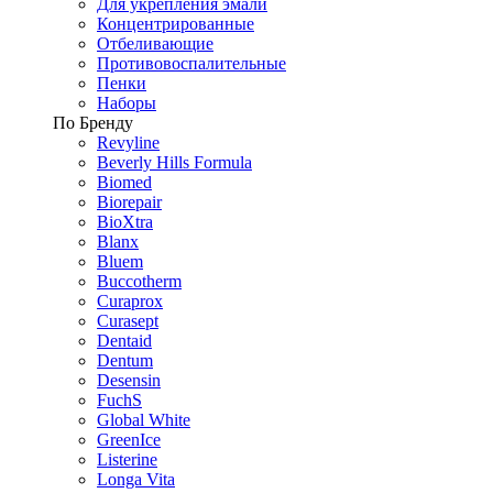
Для укрепления эмали
Концентрированные
Отбеливающие
Противовоспалительные
Пенки
Наборы
По Бренду
Revyline
Beverly Hills Formula
Biomed
Biorepair
BioXtra
Blanx
Bluem
Buccotherm
Curaprox
Curasept
Dentaid
Dentum
Desensin
FuchS
Global White
GreenIce
Listerine
Longa Vita