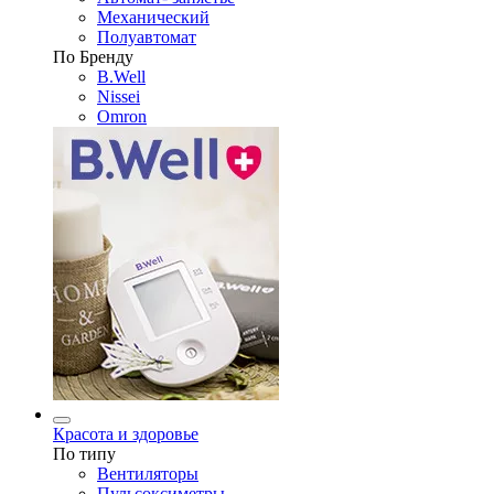
Механический
Полуавтомат
По Бренду
B.Well
Nissei
Omron
Красота и здоровье
По типу
Вентиляторы
Пульсоксиметры