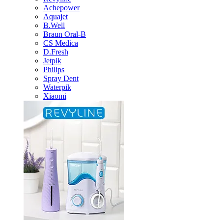
Achepower
Aquajet
B.Well
Braun Oral-B
CS Medica
D.Fresh
Jetpik
Philips
Spray Dent
Waterpik
Xiaomi