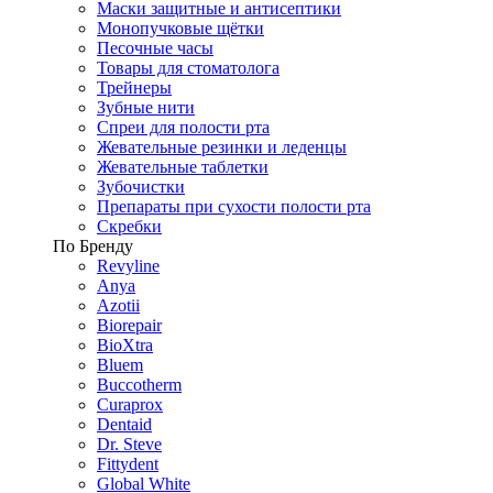
Маски защитные и антисептики
Монопучковые щётки
Песочные часы
Товары для стоматолога
Трейнеры
Зубные нити
Спреи для полости рта
Жевательные резинки и леденцы
Жевательные таблетки
Зубочистки
Препараты при сухости полости рта
Скребки
По Бренду
Revyline
Anya
Azotii
Biorepair
BioXtra
Bluem
Buccotherm
Curaprox
Dentaid
Dr. Steve
Fittydent
Global White