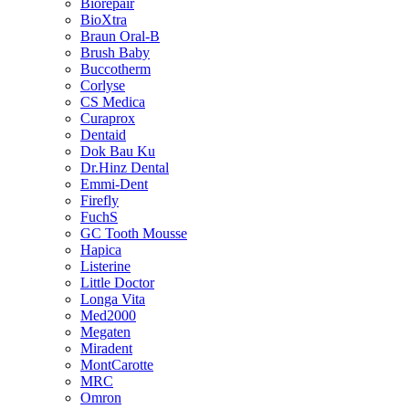
Biorepair
BioXtra
Braun Oral-B
Brush Baby
Buccotherm
Corlyse
CS Medica
Curaprox
Dentaid
Dok Bau Ku
Dr.Hinz Dental
Emmi-Dent
Firefly
FuchS
GC Tooth Mousse
Hapica
Listerine
Little Doctor
Longa Vita
Med2000
Megaten
Miradent
MontCarotte
MRC
Omron