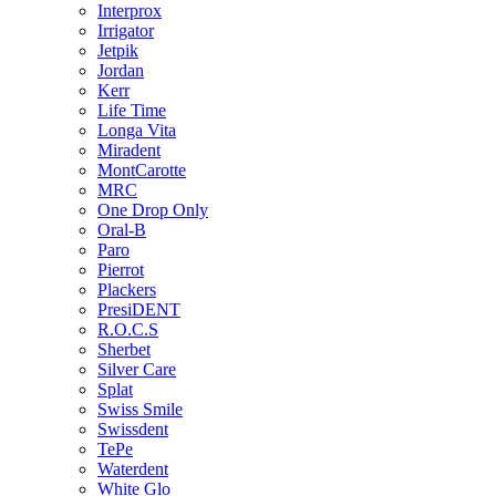
Interprox
Irrigator
Jetpik
Jordan
Kerr
Life Time
Longa Vita
Miradent
MontCarotte
MRC
One Drop Only
Oral-B
Paro
Pierrot
Plackers
PresiDENT
R.O.C.S
Sherbet
Silver Care
Splat
Swiss Smile
Swissdent
TePe
Waterdent
White Glo