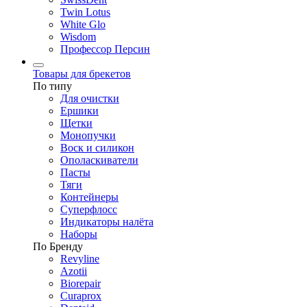
Twin Lotus
White Glo
Wisdom
Профессор Персин
Товары для брекетов
По типу
Для очистки
Ершики
Щетки
Монопучки
Воск и силикон
Ополаскиватели
Пасты
Тяги
Контейнеры
Суперфлосс
Индикаторы налёта
Наборы
По Бренду
Revyline
Azotii
Biorepair
Curaprox