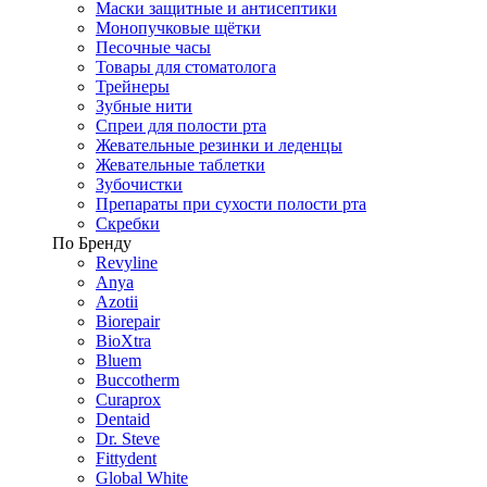
Маски защитные и антисептики
Монопучковые щётки
Песочные часы
Товары для стоматолога
Трейнеры
Зубные нити
Спреи для полости рта
Жевательные резинки и леденцы
Жевательные таблетки
Зубочистки
Препараты при сухости полости рта
Скребки
По Бренду
Revyline
Anya
Azotii
Biorepair
BioXtra
Bluem
Buccotherm
Curaprox
Dentaid
Dr. Steve
Fittydent
Global White