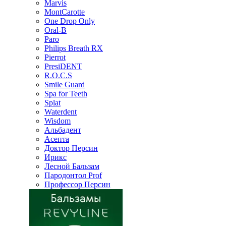
Marvis
MontCarotte
One Drop Only
Oral-B
Paro
Philips Breath RX
Pierrot
PresiDENT
R.O.C.S
Smile Guard
Spa for Teeth
Splat
Waterdent
Wisdom
Альбадент
Асепта
Доктор Персин
Ирикс
Лесной Бальзам
Пародонтол Prof
Профессор Персин