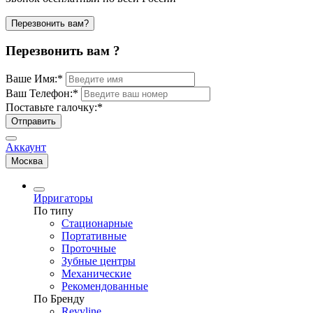
Перезвонить вам?
Перезвонить вам ?
Ваше Имя:
*
Ваш Телефон:
*
Поставьте галочку:
*
Отправить
Аккаунт
Москва
Ирригаторы
По типу
Стационарные
Портативные
Проточные
Зубные центры
Механические
Рекомендованные
По Бренду
Revyline