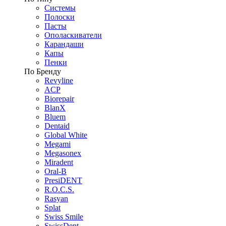
Системы
Полоски
Пасты
Ополаскиватели
Карандаши
Капы
Пенки
По Бренду
Revyline
ACP
Biorepair
BlanX
Bluem
Dentaid
Global White
Megami
Megasonex
Miradent
Oral-B
PresiDENT
R.O.C.S.
Rasyan
Splat
Swiss Smile
SwissDent