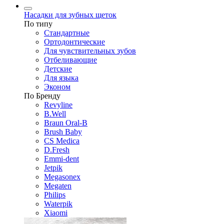
Насадки для зубных щеток
По типу
Стандартные
Ортодонтические
Для чувствительных зубов
Отбеливающие
Детские
Для языка
Эконом
По Бренду
Revyline
B.Well
Braun Oral-B
Brush Baby
CS Medica
D.Fresh
Emmi-dent
Jetpik
Megasonex
Megaten
Philips
Waterpik
Xiaomi