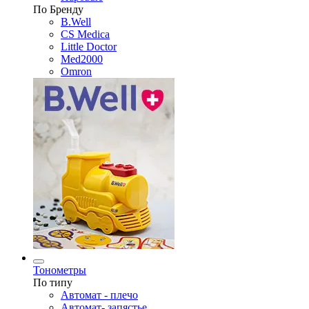
По Бренду
B.Well
CS Medica
Little Doctor
Med2000
Omron
Тонометры
По типу
Автомат - плечо
Автомат- запястье