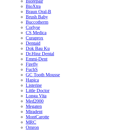
Biorepair
BioXtra
Braun Oral-B
Brush Baby
Buccotherm
Corlyse
CS Medica
Curaprox
Dentaid
Dok Bau Ku
Dr.Hinz Dental
Emmi-Dent
Firefly
FuchS
GC Tooth Mousse
Hapica
Listerine
Little Doctor
Longa Vita
Med2000
Megaten
Miradent
MontCarotte
MRC
Omron