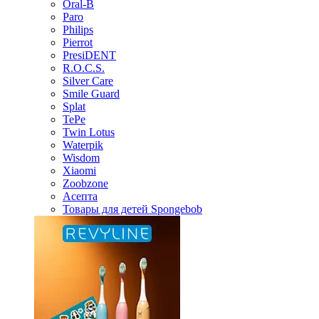
Oral-B
Paro
Philips
Pierrot
PresiDENT
R.O.C.S.
Silver Care
Smile Guard
Splat
TePe
Twin Lotus
Waterpik
Wisdom
Xiaomi
Zoobzone
Асепта
Товары для детей Spongebob