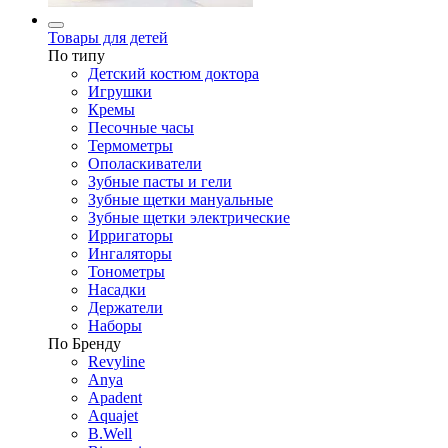
Товары для детей
По типу
Детский костюм доктора
Игрушки
Кремы
Песочные часы
Термометры
Ополаскиватели
Зубные пасты и гели
Зубные щетки мануальные
Зубные щетки электрические
Ирригаторы
Ингаляторы
Тонометры
Насадки
Держатели
Наборы
По Бренду
Revyline
Anya
Apadent
Aquajet
B.Well