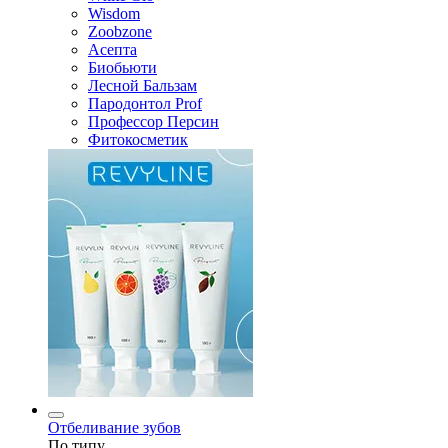
Wisdom
Zoobzone
Асепта
Биобьюти
Лесной Бальзам
Пародонтол Prof
Профессор Персин
Фитокосметик
Отбеливание зубов
По типу