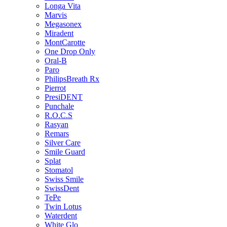
Longa Vita
Marvis
Megasonex
Miradent
MontCarotte
One Drop Only
Oral-B
Paro
PhilipsBreath Rx
Pierrot
PresiDENT
Punchale
R.O.C.S
Rasyan
Remars
Silver Care
Smile Guard
Splat
Stomatol
Swiss Smile
SwissDent
TePe
Twin Lotus
Waterdent
White Glo