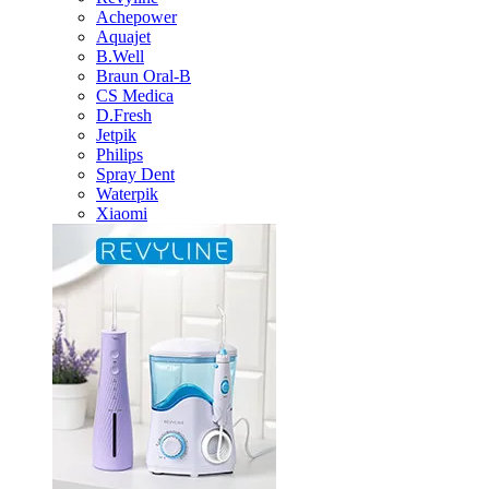
Achepower
Aquajet
B.Well
Braun Oral-B
CS Medica
D.Fresh
Jetpik
Philips
Spray Dent
Waterpik
Xiaomi