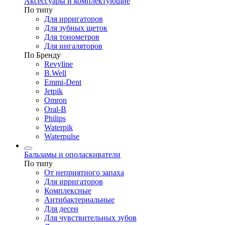
Аксессуары и комплектующие
По типу
Для ирригаторов
Для зубных щеток
Для тонометров
Для ингаляторов
По Бренду
Revyline
B.Well
Emmi-Dent
Jetpik
Omron
Oral-B
Philips
Waterpik
Waterpulse
Бальзамы и ополаскиватели
По типу
От неприятного запаха
Для ирригаторов
Комплексные
Антибактериальные
Для десен
Для чувствительных зубов