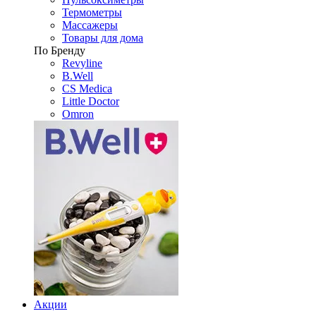
Термометры
Массажеры
Товары для дома
По Бренду
Revyline
B.Well
CS Medica
Little Doctor
Omron
Акции