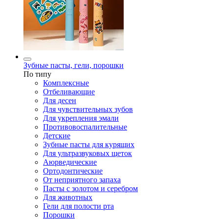
Зубные пасты, гели, порошки
По типу
Комплексные
Отбеливающие
Для десен
Для чувствительных зубов
Для укрепления эмали
Противовоспалительные
Детские
Зубные пасты для курящих
Для ультразвуковых щеток
Аюрведические
Ортодонтические
От неприятного запаха
Пасты с золотом и серебром
Для животных
Гели для полости рта
Порошки