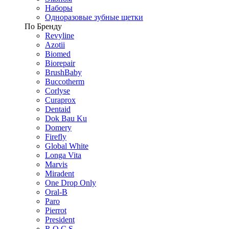
Наборы
Одноразовые зубные щетки
По Бренду
Revyline
Azotii
Biomed
Biorepair
BrushBaby
Buccotherm
Corlyse
Curaprox
Dentaid
Dok Bau Ku
Domery
Firefly
Global White
Longa Vita
Marvis
Miradent
One Drop Only
Oral-B
Paro
Pierrot
President
R.O.C.S.