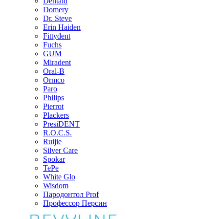
Dentaid
Domery
Dr. Steve
Erin Haiden
Fittydent
Fuchs
GUM
Miradent
Oral-B
Ormco
Paro
Philips
Pierrot
Plackers
PresiDENT
R.O.C.S.
Ruijie
Silver Care
Spokar
TePe
White Glo
Wisdom
Пародонтол Prof
Профессор Персин