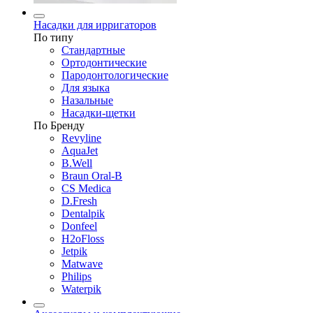
Насадки для ирригаторов
По типу
Стандартные
Ортодонтические
Пародонтологические
Для языка
Назальные
Насадки-щетки
По Бренду
Revyline
AquaJet
B.Well
Braun Oral-B
CS Medica
D.Fresh
Dentalpik
Donfeel
H2oFloss
Jetpik
Matwave
Philips
Waterpik