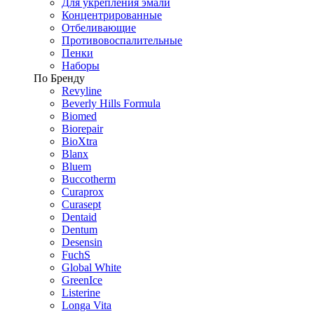
Для укрепления эмали
Концентрированные
Отбеливающие
Противовоспалительные
Пенки
Наборы
По Бренду
Revyline
Beverly Hills Formula
Biomed
Biorepair
BioXtra
Blanx
Bluem
Buccotherm
Curaprox
Curasept
Dentaid
Dentum
Desensin
FuchS
Global White
GreenIce
Listerine
Longa Vita