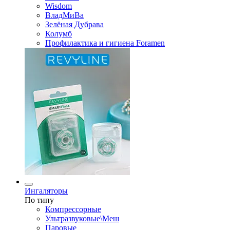
Wisdom
ВладМиВа
Зелёная Дубрава
Колумб
Профилактика и гигиена Foramen
Ингаляторы
По типу
Компрессорные
Ультразвуковые\Меш
Паровые