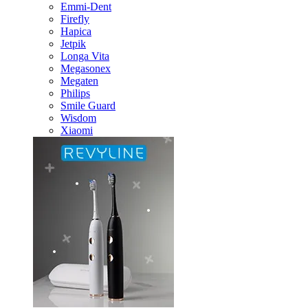
Emmi-Dent
Firefly
Hapica
Jetpik
Longa Vita
Megasonex
Megaten
Philips
Smile Guard
Wisdom
Xiaomi