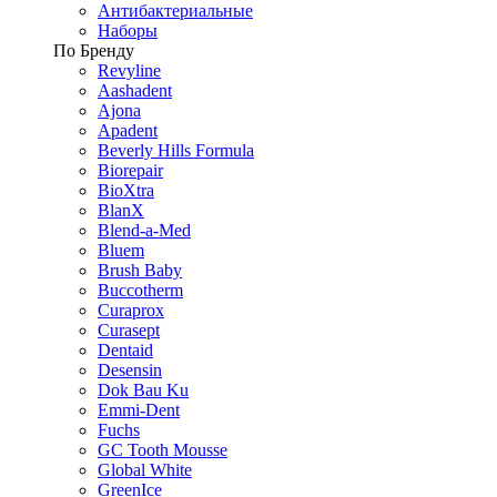
Антибактериальные
Наборы
По Бренду
Revyline
Aashadent
Ajona
Apadent
Beverly Hills Formula
Biorepair
BioXtra
BlanX
Blend-a-Med
Bluem
Brush Baby
Buccotherm
Curaprox
Curasept
Dentaid
Desensin
Dok Bau Ku
Emmi-Dent
Fuchs
GC Tooth Mousse
Global White
GreenIce