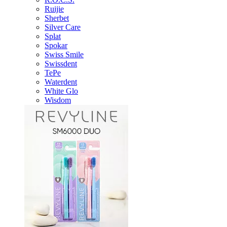
Ruijie
Sherbet
Silver Care
Splat
Spokar
Swiss Smile
Swissdent
TePe
Waterdent
White Glo
Wisdom