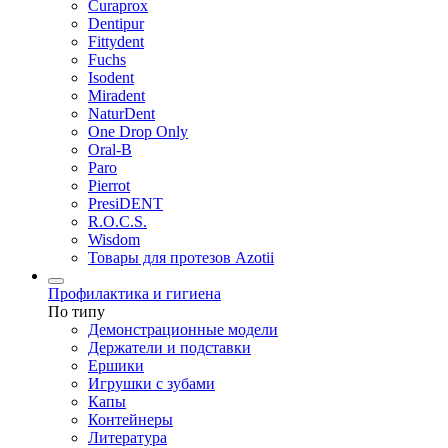
Curaprox
Dentipur
Fittydent
Fuchs
Isodent
Miradent
NaturDent
One Drop Only
Oral-B
Paro
Pierrot
PresiDENT
R.O.C.S.
Wisdom
Товары для протезов Azotii
Профилактика и гигиена
По типу
Демонстрационные модели
Держатели и подставки
Ершики
Игрушки с зубами
Капы
Контейнеры
Литература