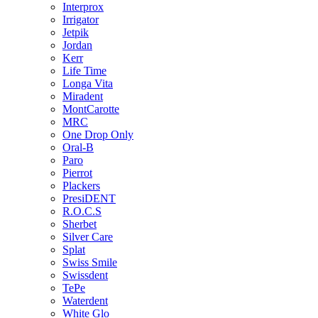
Interprox
Irrigator
Jetpik
Jordan
Kerr
Life Time
Longa Vita
Miradent
MontCarotte
MRC
One Drop Only
Oral-B
Paro
Pierrot
Plackers
PresiDENT
R.O.C.S
Sherbet
Silver Care
Splat
Swiss Smile
Swissdent
TePe
Waterdent
White Glo