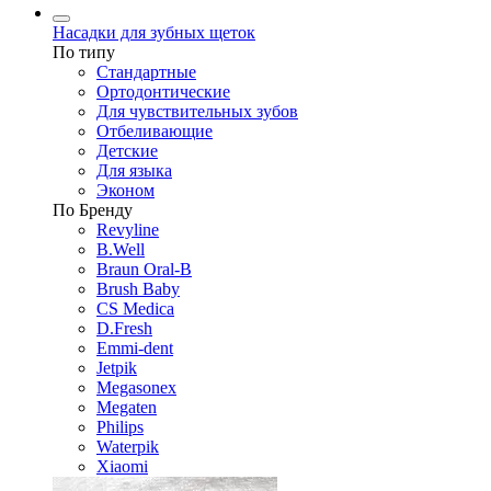
Насадки для зубных щеток
По типу
Стандартные
Ортодонтические
Для чувствительных зубов
Отбеливающие
Детские
Для языка
Эконом
По Бренду
Revyline
B.Well
Braun Oral-B
Brush Baby
CS Medica
D.Fresh
Emmi-dent
Jetpik
Megasonex
Megaten
Philips
Waterpik
Xiaomi