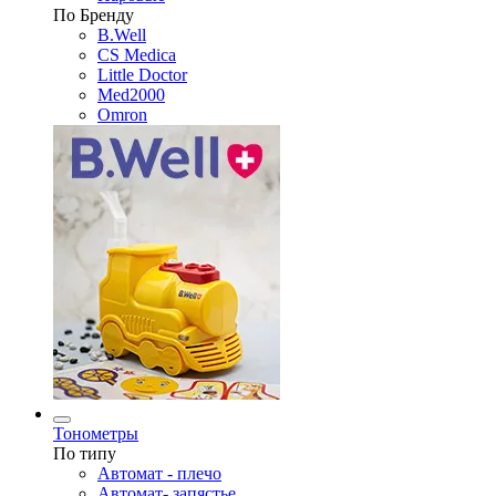
По Бренду
B.Well
CS Medica
Little Doctor
Med2000
Omron
Тонометры
По типу
Автомат - плечо
Автомат- запястье