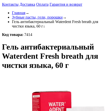
Контакты
Доставка
Оплата
Гарантия и возврат
Главная
→
Зубные пасты, гели, порошки
→
Гель антибактериальный Waterdent Fresh breath для
чистки языка, 60 г
↓
Код товара:
7414
Гель антибактериальный
Waterdent Fresh breath для
чистки языка, 60 г