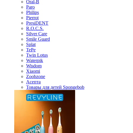
Oral-B
Paro
Philips
Pierrot
PresiDENT
R.O.C.S.
Silver Care
Smile Guard
Splat
TePe
Twin Lotus
Waterpik
Wisdom
Xiaomi
Zoobzone
Асепта
Товары для детей Spongebob