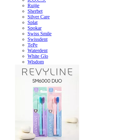
Ruijie
Sherbet
Silver Care
Splat
Spokar
Swiss Smile
Swissdent
TePe
Waterdent
White Glo
Wisdom