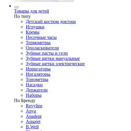
Товары для детей
По типу
Детский костюм доктора
Игрушки
Кремы
Песочные часы
Термометры
Ополаскиватели
Зубные пасты и гели
Зубные щетки мануальные
Зубные щетки электрические
Ирригаторы
Ингаляторы
Тонометры
Насадки
Держатели
Наборы
По Бренду
Revyline
Anya
Apadent
Aquajet
B.Well