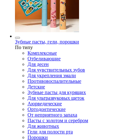
Зубные пасты, гели, порошки
По типу
Комплексные
Отбеливающие
Для десен
Для чувствительных зубов
Для укрепления эмали
Противовоспалительные
Детские
Зубные пасты для курящих
Для ультразвуковых щеток
Аюрведические
Ортодонтические
От неприятного запаха
Пасты с золотом и серебром
Для животных
Гели для полости рта
Порошки