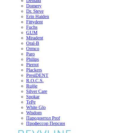
Dentaid
Domery
Dr. Steve
Erin Haiden
Fittydent
Fuchs
GUM
Miradent
Oral-B
Ormco
Paro
Philips
Pierrot
Plackers
PresiDENT
R.O.C.S.
Ruijie
Silver Care
Spokar
TePe
White Glo
Wisdom
Пародонтол Prof
Профессор Персин