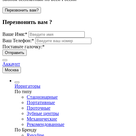
Перезвонить вам?
Перезвонить вам ?
Ваше Имя:
*
Ваш Телефон:
*
Поставьте галочку:
*
Отправить
Аккаунт
Москва
Ирригаторы
По типу
Стационарные
Портативные
Проточные
Зубные центры
Механические
Рекомендованные
По Бренду
Revyline