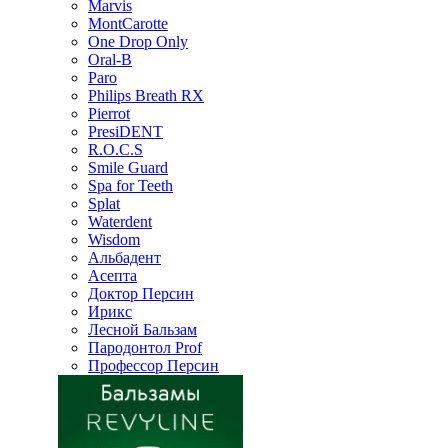
Marvis
MontCarotte
One Drop Only
Oral-B
Paro
Philips Breath RX
Pierrot
PresiDENT
R.O.C.S
Smile Guard
Spa for Teeth
Splat
Waterdent
Wisdom
Альбадент
Асепта
Доктор Персин
Ирикс
Лесной Бальзам
Пародонтол Prof
Профессор Персин