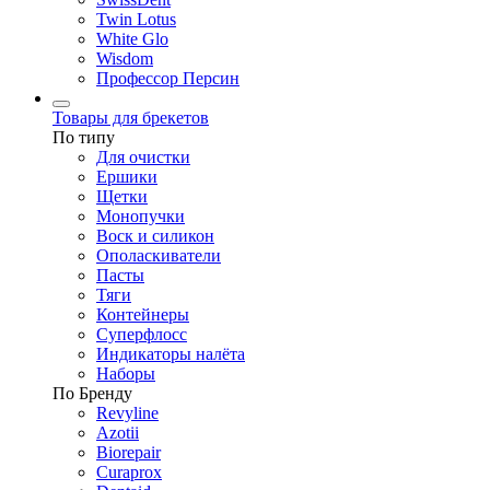
Twin Lotus
White Glo
Wisdom
Профессор Персин
Товары для брекетов
По типу
Для очистки
Ершики
Щетки
Монопучки
Воск и силикон
Ополаскиватели
Пасты
Тяги
Контейнеры
Суперфлосс
Индикаторы налёта
Наборы
По Бренду
Revyline
Azotii
Biorepair
Curaprox