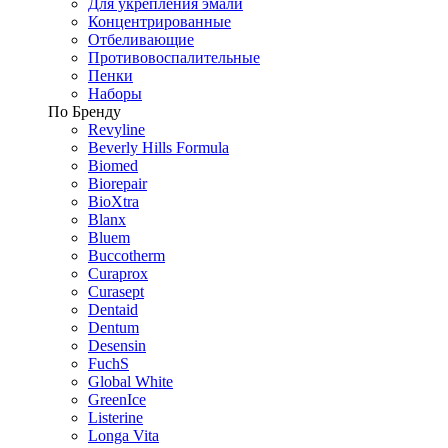
Для укрепления эмали
Концентрированные
Отбеливающие
Противовоспалительные
Пенки
Наборы
По Бренду
Revyline
Beverly Hills Formula
Biomed
Biorepair
BioXtra
Blanx
Bluem
Buccotherm
Curaprox
Curasept
Dentaid
Dentum
Desensin
FuchS
Global White
GreenIce
Listerine
Longa Vita