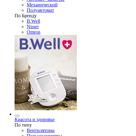
Механический
Полуавтомат
По Бренду
B.Well
Nissei
Omron
Красота и здоровье
По типу
Вентиляторы
Пульсоксиметры