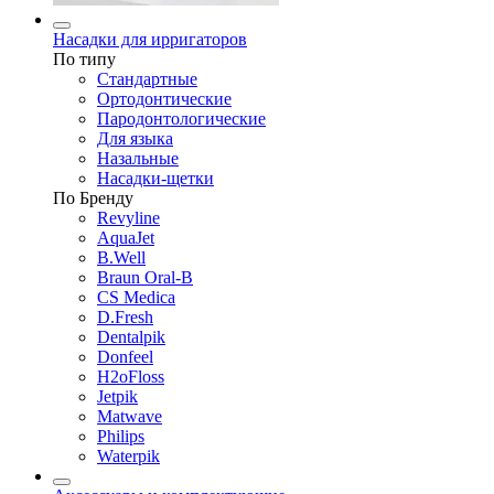
Насадки для ирригаторов
По типу
Стандартные
Ортодонтические
Пародонтологические
Для языка
Назальные
Насадки-щетки
По Бренду
Revyline
AquaJet
B.Well
Braun Oral-B
CS Medica
D.Fresh
Dentalpik
Donfeel
H2oFloss
Jetpik
Matwave
Philips
Waterpik