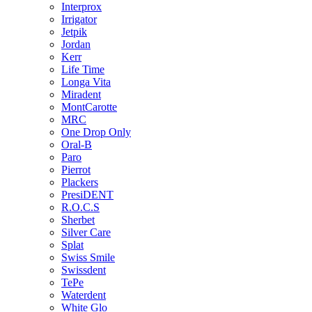
Interprox
Irrigator
Jetpik
Jordan
Kerr
Life Time
Longa Vita
Miradent
MontCarotte
MRC
One Drop Only
Oral-B
Paro
Pierrot
Plackers
PresiDENT
R.O.C.S
Sherbet
Silver Care
Splat
Swiss Smile
Swissdent
TePe
Waterdent
White Glo