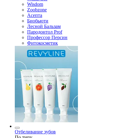
Wisdom
Zoobzone
Асепта
Биобьюти
Лесной Бальзам
Пародонтол Prof
Профессор Персин
Фитокосметик
Отбеливание зубов
По типу