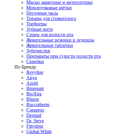
Маски защитные и антисептики
Монопучковые щётки
Песочные часы
Товары для стоматолога
Трейнеры
Зубные нити
Спреи для полости рта
Жевательные резинки и леденцы
Жевательные таблетки
Зубочистки
Препараты при сухости полости рта
Скребки
По Бренду
Revyline
Anya
Azotii
Biorepair
BioXtra
Bluem
Buccotherm
Curaprox
Dentaid
Dr. Steve
Fittydent
Global White