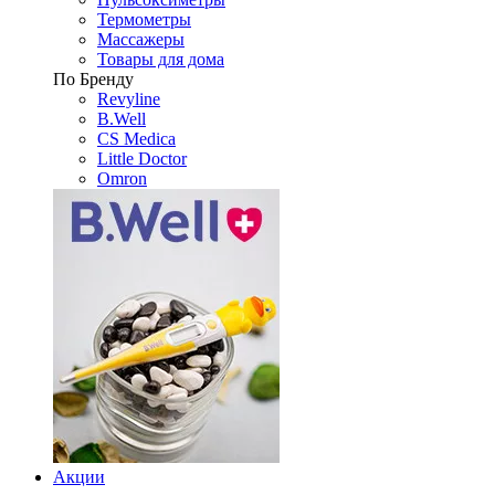
Термометры
Массажеры
Товары для дома
По Бренду
Revyline
B.Well
CS Medica
Little Doctor
Omron
Акции