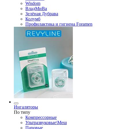
Wisdom
ВладМиВа
Зелёная Дубрава
Колумб
Профилактика и гигиена Foramen
Ингаляторы
По типу
Компрессорные
Ультразвуковые\Меш
Паровые