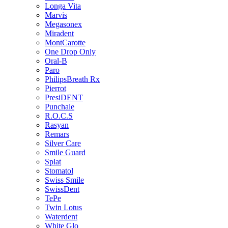
Longa Vita
Marvis
Megasonex
Miradent
MontCarotte
One Drop Only
Oral-B
Paro
PhilipsBreath Rx
Pierrot
PresiDENT
Punchale
R.O.C.S
Rasyan
Remars
Silver Care
Smile Guard
Splat
Stomatol
Swiss Smile
SwissDent
TePe
Twin Lotus
Waterdent
White Glo