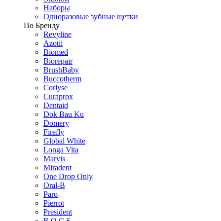
Наборы
Одноразовые зубные щетки
По Бренду
Revyline
Azotii
Biomed
Biorepair
BrushBaby
Buccotherm
Corlyse
Curaprox
Dentaid
Dok Bau Ku
Domery
Firefly
Global White
Longa Vita
Marvis
Miradent
One Drop Only
Oral-B
Paro
Pierrot
President
R.O.C.S.