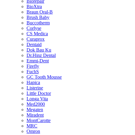
Biorepair
BioXtra
Braun Oral-B
Brush Baby
Buccotherm
Corlyse
CS Medica
Curaprox
Dentaid
Dok Bau Ku
Dr.Hinz Dental
Emmi-Dent
Firefly
FuchS
GC Tooth Mousse
Hapica
Listerine
Little Doctor
Longa Vita
Med2000
Megaten
Miradent
MontCarotte
MRC
Omron