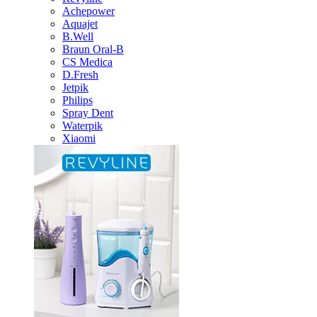
Achepower
Aquajet
B.Well
Braun Oral-B
CS Medica
D.Fresh
Jetpik
Philips
Spray Dent
Waterpik
Xiaomi