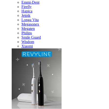
Emmi-Dent
Firefly
Hapica
Jetpik
Longa Vita
Megasonex
Megaten
Philips
Smile Guard
Wisdom
Xiaomi