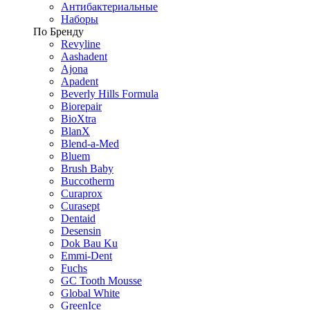
Антибактериальные
Наборы
По Бренду
Revyline
Aashadent
Ajona
Apadent
Beverly Hills Formula
Biorepair
BioXtra
BlanX
Blend-a-Med
Bluem
Brush Baby
Buccotherm
Curaprox
Curasept
Dentaid
Desensin
Dok Bau Ku
Emmi-Dent
Fuchs
GC Tooth Mousse
Global White
GreenIce