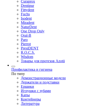
Curaprox
Dentipur
Fittydent
Fuchs
Isodent
Miradent
NaturDent
One Drop Only
Oral-B
Paro
Pierrot
PresiDENT
R.O.C.S.
Wisdom
Товары для протезов Azotii
Профилактика и гигиена
По типу
Демонстрационные модели
Держатели и подставки
Ершики
Игрушки с зубами
Капы
Контейнеры
Литература