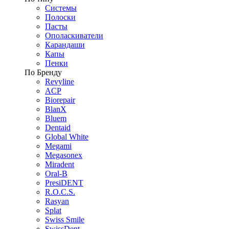
Системы
Полоски
Пасты
Ополаскиватели
Карандаши
Капы
Пенки
По Бренду
Revyline
ACP
Biorepair
BlanX
Bluem
Dentaid
Global White
Megami
Megasonex
Miradent
Oral-B
PresiDENT
R.O.C.S.
Rasyan
Splat
Swiss Smile
SwissDent