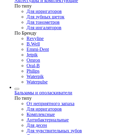
Аксессуары и комплектующие
По типу
Для ирригаторов
Для зубных щеток
Для тонометров
Для ингаляторов
По Бренду
Revyline
B.Well
Emmi-Dent
Jetpik
Omron
Oral-B
Philips
Waterpik
Waterpulse
Бальзамы и ополаскиватели
По типу
От неприятного запаха
Для ирригаторов
Комплексные
Антибактериальные
Для десен
Для чувствительных зубов