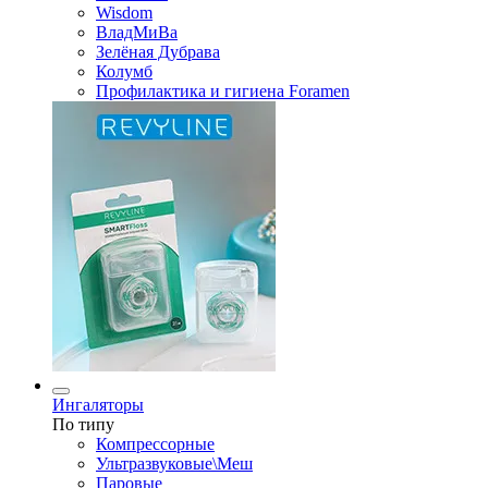
Wisdom
ВладМиВа
Зелёная Дубрава
Колумб
Профилактика и гигиена Foramen
Ингаляторы
По типу
Компрессорные
Ультразвуковые\Меш
Паровые