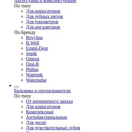
Аксессуары и комплектующие
По типу
Для ирригаторов
Для зубных щеток
Для тонометров
Для ингаляторов
По Бренду
Revyline
B.Well
Emmi-Dent
Jetpik
Omron
Oral-B
Philips
Waterpik
Waterpulse
Бальзамы и ополаскиватели
По типу
От неприятного запаха
Для ирригаторов
Комплексные
Антибактериальные
Для десен
Для чувствительных зубов