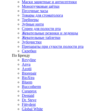
Маски защитные и антисептики
Монопучковые щётки
Песочные часы
Товары для стоматолога
Трейнеры
Зубные нити
Спреи для полости рта
Жевательные резинки и леденцы
Жевательные таблетки
Зубочистки
Препараты при сухости полости рта
Скребки
По Бренду
Revyline
Anya
Azotii
Biorepair
BioXtra
Bluem
Buccotherm
Curaprox
Dentaid
Dr. Steve
Fittydent
Global White