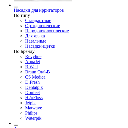
Насадки для ирригаторов
По типу
Стандартные
Ортодонтические
Пародонтологические
Для языка
Назальные
Насадки-щетки
По Бренду
Revyline
AquaJet
B.Well
Braun Oral-B
CS Medica
D.Fresh
Dentalpik
Donfeel
H2oFloss
Jetpik
Matwave
Philips
Waterpik