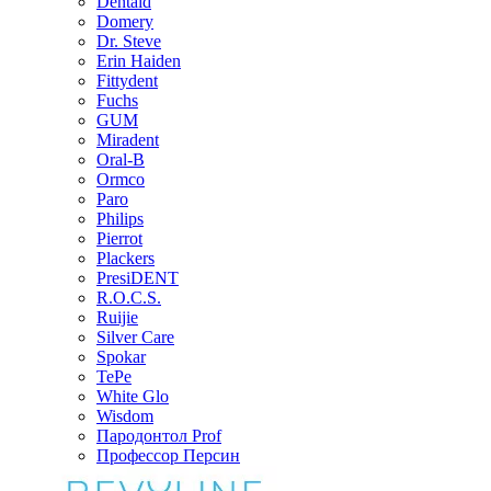
Dentaid
Domery
Dr. Steve
Erin Haiden
Fittydent
Fuchs
GUM
Miradent
Oral-B
Ormco
Paro
Philips
Pierrot
Plackers
PresiDENT
R.O.C.S.
Ruijie
Silver Care
Spokar
TePe
White Glo
Wisdom
Пародонтол Prof
Профессор Персин