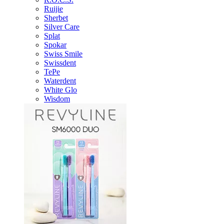
Ruijie
Sherbet
Silver Care
Splat
Spokar
Swiss Smile
Swissdent
TePe
Waterdent
White Glo
Wisdom