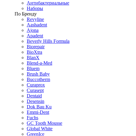
Антибактериальные
Наборы
По Бренду
Revyline
Aashadent
Ajona
Apadent
Beverly Hills Formula
Biorepair
BioXtra
BlanX
Blend-a-Med
Bluem
Brush Baby
Buccotherm
Curaprox
Curasept
Dentaid
Desensin
Dok Bau Ku
Emmi-Dent
Fuchs
GC Tooth Mousse
Global White
GreenIce