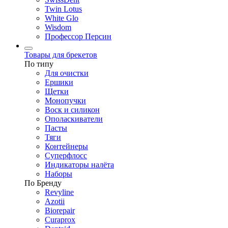
Twin Lotus
White Glo
Wisdom
Профессор Персин
Товары для брекетов
По типу
Для очистки
Ершики
Щетки
Монопучки
Воск и силикон
Ополаскиватели
Пасты
Тяги
Контейнеры
Суперфлосс
Индикаторы налёта
Наборы
По Бренду
Revyline
Azotii
Biorepair
Curaprox