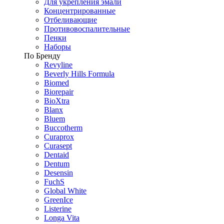
Для укрепления эмали
Концентрированные
Отбеливающие
Противовоспалительные
Пенки
Наборы
По Бренду
Revyline
Beverly Hills Formula
Biomed
Biorepair
BioXtra
Blanx
Bluem
Buccotherm
Curaprox
Curasept
Dentaid
Dentum
Desensin
FuchS
Global White
GreenIce
Listerine
Longa Vita