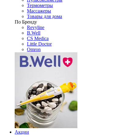
Термометры
Массажеры
Товары для дома
По Бренду
Revyline
B.Well
CS Medica
Little Doctor
Omron
Акции