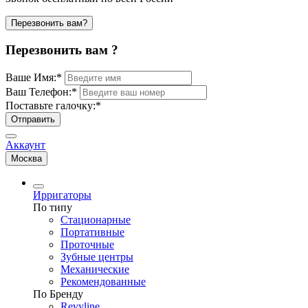
Перезвонить вам?
Перезвонить вам ?
Ваше Имя:
*
Ваш Телефон:
*
Поставьте галочку:
*
Отправить
Аккаунт
Москва
Ирригаторы
По типу
Стационарные
Портативные
Проточные
Зубные центры
Механические
Рекомендованные
По Бренду
Revyline