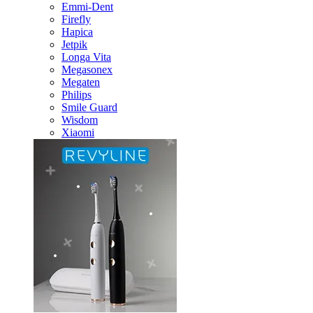
Emmi-Dent
Firefly
Hapica
Jetpik
Longa Vita
Megasonex
Megaten
Philips
Smile Guard
Wisdom
Xiaomi