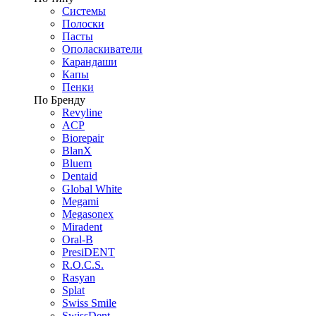
Системы
Полоски
Пасты
Ополаскиватели
Карандаши
Капы
Пенки
По Бренду
Revyline
ACP
Biorepair
BlanX
Bluem
Dentaid
Global White
Megami
Megasonex
Miradent
Oral-B
PresiDENT
R.O.C.S.
Rasyan
Splat
Swiss Smile
SwissDent