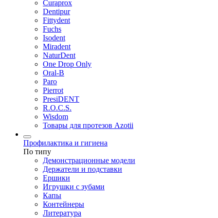
Curaprox
Dentipur
Fittydent
Fuchs
Isodent
Miradent
NaturDent
One Drop Only
Oral-B
Paro
Pierrot
PresiDENT
R.O.C.S.
Wisdom
Товары для протезов Azotii
Профилактика и гигиена
По типу
Демонстрационные модели
Держатели и подставки
Ершики
Игрушки с зубами
Капы
Контейнеры
Литература