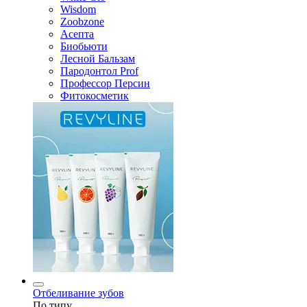
Wisdom
Zoobzone
Асепта
Биобьюти
Лесной Бальзам
Пародонтол Prof
Профессор Персин
Фитокосметик
Отбеливание зубов
По типу