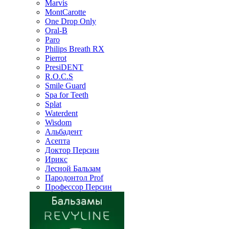
Marvis
MontCarotte
One Drop Only
Oral-B
Paro
Philips Breath RX
Pierrot
PresiDENT
R.O.C.S
Smile Guard
Spa for Teeth
Splat
Waterdent
Wisdom
Альбадент
Асепта
Доктор Персин
Ирикс
Лесной Бальзам
Пародонтол Prof
Профессор Персин