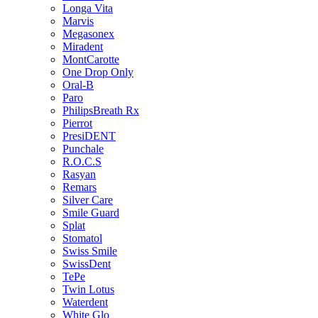
Longa Vita
Marvis
Megasonex
Miradent
MontCarotte
One Drop Only
Oral-B
Paro
PhilipsBreath Rx
Pierrot
PresiDENT
Punchale
R.O.C.S
Rasyan
Remars
Silver Care
Smile Guard
Splat
Stomatol
Swiss Smile
SwissDent
TePe
Twin Lotus
Waterdent
White Glo