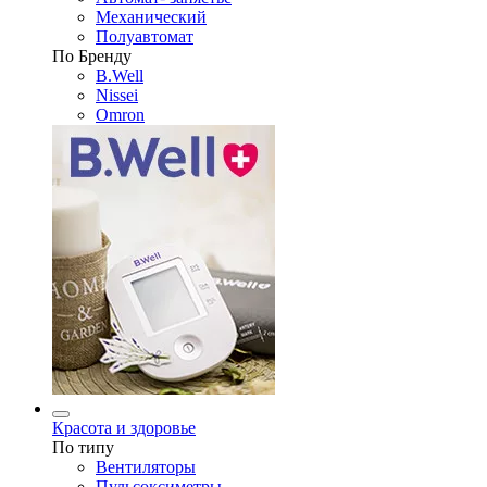
Механический
Полуавтомат
По Бренду
B.Well
Nissei
Omron
Красота и здоровье
По типу
Вентиляторы
Пульсоксиметры