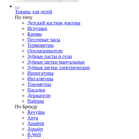
Товары для детей
По типу
Детский костюм доктора
Игрушки
Кремы
Песочные часы
Термометры
Ополаскиватели
Зубные пасты и гели
Зубные щетки мануальные
Зубные щетки электрические
Ирригаторы
Ингаляторы
Тонометры
Насадки
Держатели
Наборы
По Бренду
Revyline
Anya
Apadent
Aquajet
B.Well