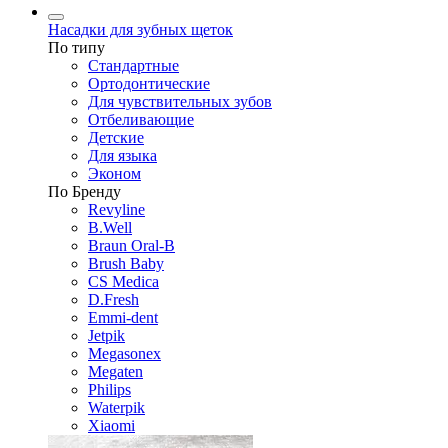
Насадки для зубных щеток
По типу
Стандартные
Ортодонтические
Для чувствительных зубов
Отбеливающие
Детские
Для языка
Эконом
По Бренду
Revyline
B.Well
Braun Oral-B
Brush Baby
CS Medica
D.Fresh
Emmi-dent
Jetpik
Megasonex
Megaten
Philips
Waterpik
Xiaomi