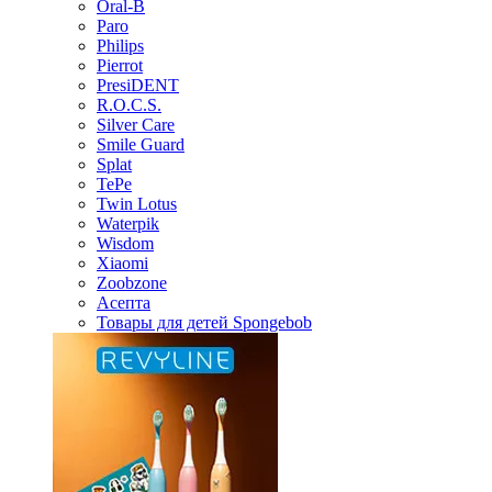
Oral-B
Paro
Philips
Pierrot
PresiDENT
R.O.C.S.
Silver Care
Smile Guard
Splat
TePe
Twin Lotus
Waterpik
Wisdom
Xiaomi
Zoobzone
Асепта
Товары для детей Spongebob