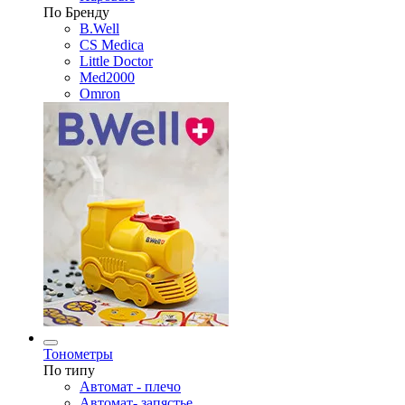
По Бренду
B.Well
CS Medica
Little Doctor
Med2000
Omron
Тонометры
По типу
Автомат - плечо
Автомат- запястье