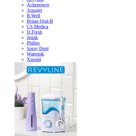
Achepower
Aquajet
B.Well
Braun Oral-B
CS Medica
D.Fresh
Jetpik
Philips
Spray Dent
Waterpik
Xiaomi