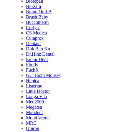
Biorepair
BioXtra
Braun Oral-B
Brush Baby
Buccotherm
Corlyse
CS Medica
Curaprox
Dentaid
Dok Bau Ku
Dr.Hinz Dental
Emmi-Dent
Firefly
FuchS
GC Tooth Mousse
Hapica
Listerine
Little Doctor
Longa Vita
Med2000
Megaten
Miradent
MontCarotte
MRC
Omron