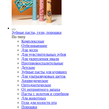
Зубные пасты, гели, порошки
По типу
Комплексные
Отбеливающие
Для десен
Для чувствительных зубов
Для укрепления эмали
Противовоспалительные
Детские
Зубные пасты для курящих
Для ультразвуковых щеток
Аюрведические
Ортодонтические
От неприятного запаха
Пасты с золотом и серебром
Для животных
Гели для полости рта
Порошки