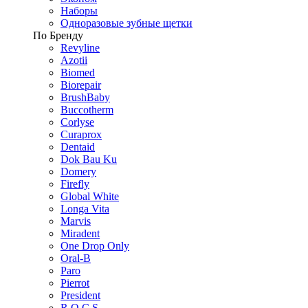
Наборы
Одноразовые зубные щетки
По Бренду
Revyline
Azotii
Biomed
Biorepair
BrushBaby
Buccotherm
Corlyse
Curaprox
Dentaid
Dok Bau Ku
Domery
Firefly
Global White
Longa Vita
Marvis
Miradent
One Drop Only
Oral-B
Paro
Pierrot
President
R.O.C.S.