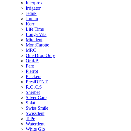
Interprox
Irrigator
Jetpik
Jordan
Kerr
Life Time
Longa Vita
Miradent
MontCarotte
MRC
One Drop Only
Oral-B
Paro
Pierrot
Plackers
PresiDENT
R.O.C.S
Sherbet
Silver Care
Splat
Swiss Smile
Swissdent
TePe
Waterdent
White Glo