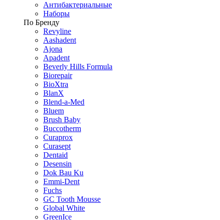
Антибактериальные
Наборы
По Бренду
Revyline
Aashadent
Ajona
Apadent
Beverly Hills Formula
Biorepair
BioXtra
BlanX
Blend-a-Med
Bluem
Brush Baby
Buccotherm
Curaprox
Curasept
Dentaid
Desensin
Dok Bau Ku
Emmi-Dent
Fuchs
GC Tooth Mousse
Global White
GreenIce