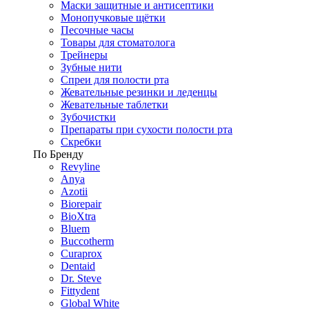
Маски защитные и антисептики
Монопучковые щётки
Песочные часы
Товары для стоматолога
Трейнеры
Зубные нити
Спреи для полости рта
Жевательные резинки и леденцы
Жевательные таблетки
Зубочистки
Препараты при сухости полости рта
Скребки
По Бренду
Revyline
Anya
Azotii
Biorepair
BioXtra
Bluem
Buccotherm
Curaprox
Dentaid
Dr. Steve
Fittydent
Global White