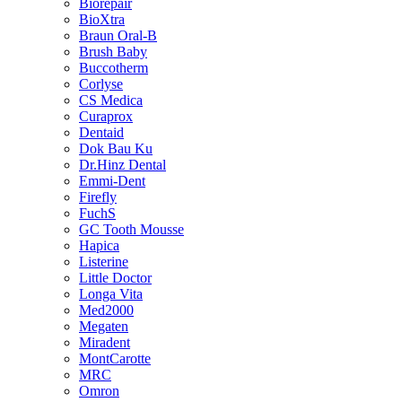
Biorepair
BioXtra
Braun Oral-B
Brush Baby
Buccotherm
Corlyse
CS Medica
Curaprox
Dentaid
Dok Bau Ku
Dr.Hinz Dental
Emmi-Dent
Firefly
FuchS
GC Tooth Mousse
Hapica
Listerine
Little Doctor
Longa Vita
Med2000
Megaten
Miradent
MontCarotte
MRC
Omron