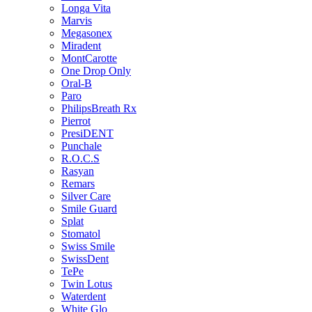
Longa Vita
Marvis
Megasonex
Miradent
MontCarotte
One Drop Only
Oral-B
Paro
PhilipsBreath Rx
Pierrot
PresiDENT
Punchale
R.O.C.S
Rasyan
Remars
Silver Care
Smile Guard
Splat
Stomatol
Swiss Smile
SwissDent
TePe
Twin Lotus
Waterdent
White Glo