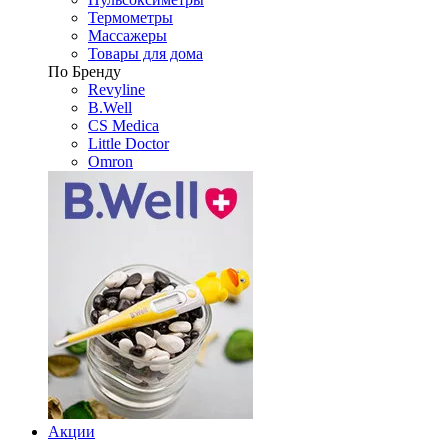
Термометры
Массажеры
Товары для дома
По Бренду
Revyline
B.Well
CS Medica
Little Doctor
Omron
Акции