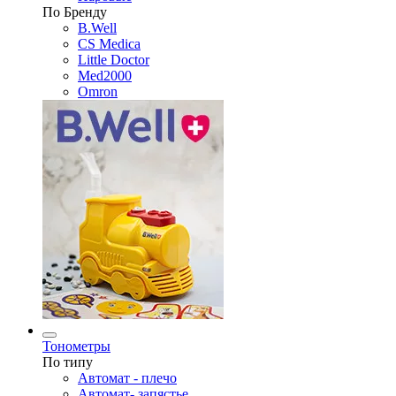
По Бренду
B.Well
CS Medica
Little Doctor
Med2000
Omron
Тонометры
По типу
Автомат - плечо
Автомат- запястье