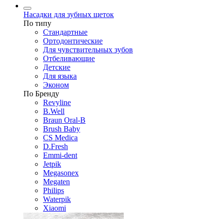
Насадки для зубных щеток
По типу
Стандартные
Ортодонтические
Для чувствительных зубов
Отбеливающие
Детские
Для языка
Эконом
По Бренду
Revyline
B.Well
Braun Oral-B
Brush Baby
CS Medica
D.Fresh
Emmi-dent
Jetpik
Megasonex
Megaten
Philips
Waterpik
Xiaomi