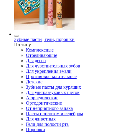
Зубные пасты, гели, порошки
По типу
Комплексные
Отбеливающие
Для десен
Для чувствительных зубов
Для укрепления эмали
Противовоспалительные
Детские
Зубные пасты для курящих
Для ультразвуковых щеток
Аюрведические
Ортодонтические
От неприятного запаха
Пасты с золотом и серебром
Для животных
Гели для полости рта
Порошки