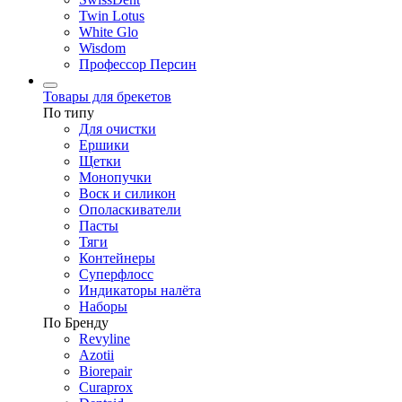
Twin Lotus
White Glo
Wisdom
Профессор Персин
Товары для брекетов
По типу
Для очистки
Ершики
Щетки
Монопучки
Воск и силикон
Ополаскиватели
Пасты
Тяги
Контейнеры
Суперфлосс
Индикаторы налёта
Наборы
По Бренду
Revyline
Azotii
Biorepair
Curaprox