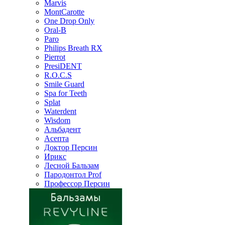
Marvis
MontCarotte
One Drop Only
Oral-B
Paro
Philips Breath RX
Pierrot
PresiDENT
R.O.C.S
Smile Guard
Spa for Teeth
Splat
Waterdent
Wisdom
Альбадент
Асепта
Доктор Персин
Ирикс
Лесной Бальзам
Пародонтол Prof
Профессор Персин