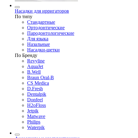
Насадки для ирригаторов
По типу
Стандартные
Ортодонтические
Пародонтологические
Для языка
Назальные
Насадки-щетки
По Бренду
Revyline
AquaJet
B.Well
Braun Oral-B
CS Medica
D.Fresh
Dentalpik
Donfeel
H2oFloss
Jetpik
Matwave
Philips
Waterpik