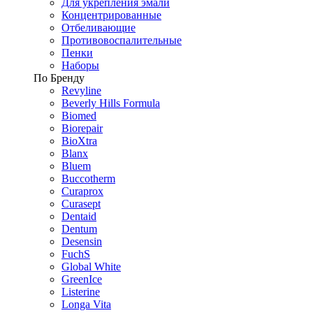
Для укрепления эмали
Концентрированные
Отбеливающие
Противовоспалительные
Пенки
Наборы
По Бренду
Revyline
Beverly Hills Formula
Biomed
Biorepair
BioXtra
Blanx
Bluem
Buccotherm
Curaprox
Curasept
Dentaid
Dentum
Desensin
FuchS
Global White
GreenIce
Listerine
Longa Vita