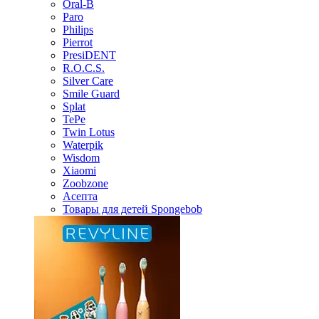
Oral-B
Paro
Philips
Pierrot
PresiDENT
R.O.C.S.
Silver Care
Smile Guard
Splat
TePe
Twin Lotus
Waterpik
Wisdom
Xiaomi
Zoobzone
Асепта
Товары для детей Spongebob