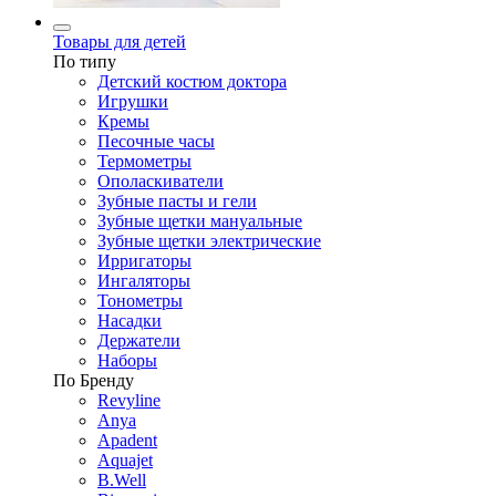
Товары для детей
По типу
Детский костюм доктора
Игрушки
Кремы
Песочные часы
Термометры
Ополаскиватели
Зубные пасты и гели
Зубные щетки мануальные
Зубные щетки электрические
Ирригаторы
Ингаляторы
Тонометры
Насадки
Держатели
Наборы
По Бренду
Revyline
Anya
Apadent
Aquajet
B.Well