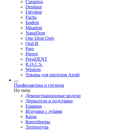
Curaprox
Dentipur
Fittydent
Fuchs
Isodent
Miradent
NaturDent
One Drop Only
Oral-B
Paro
Pierrot
PresiDENT
R.O.C.S.
Wisdom
Товары для протезов Azotii
Профилактика и гигиена
По типу
Демонстрационные модели
Держатели и подставки
Ершики
Игрушки с зубами
Капы
Контейнеры
Литература