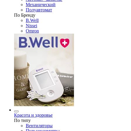
Механический
Полуавтомат
По Бренду
B.Well
Nissei
Omron
Красота и здоровье
По типу
Вентиляторы
Пульсоксиметры