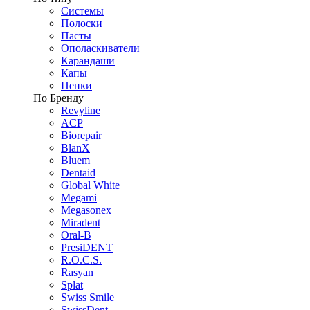
Системы
Полоски
Пасты
Ополаскиватели
Карандаши
Капы
Пенки
По Бренду
Revyline
ACP
Biorepair
BlanX
Bluem
Dentaid
Global White
Megami
Megasonex
Miradent
Oral-B
PresiDENT
R.O.C.S.
Rasyan
Splat
Swiss Smile
SwissDent