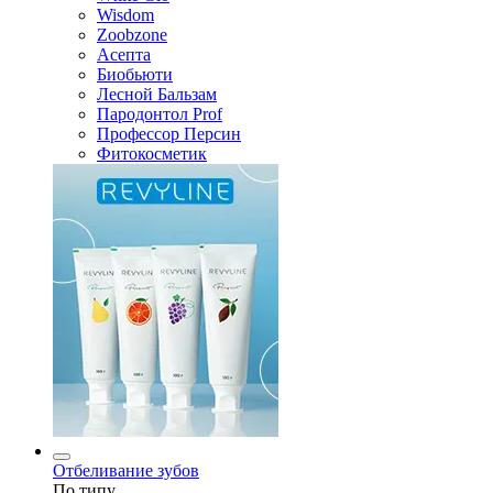
Wisdom
Zoobzone
Асепта
Биобьюти
Лесной Бальзам
Пародонтол Prof
Профессор Персин
Фитокосметик
Отбеливание зубов
По типу