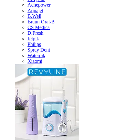
Achepower
Aquajet
B.Well
Braun Oral-B
CS Medica
D.Fresh
Jetpik
Philips
Spray Dent
Waterpik
Xiaomi