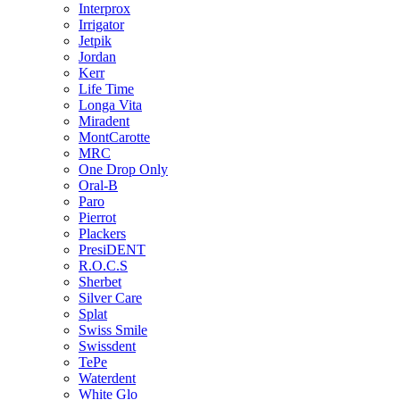
Interprox
Irrigator
Jetpik
Jordan
Kerr
Life Time
Longa Vita
Miradent
MontCarotte
MRC
One Drop Only
Oral-B
Paro
Pierrot
Plackers
PresiDENT
R.O.C.S
Sherbet
Silver Care
Splat
Swiss Smile
Swissdent
TePe
Waterdent
White Glo