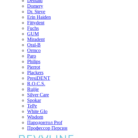
Dentaid
Domery
Dr. Steve
Erin Haiden
Fittydent
Fuchs
GUM
Miradent
Oral-B
Ormco
Paro
Philips
Pierrot
Plackers
PresiDENT
R.O.C.S.
Ruijie
Silver Care
Spokar
TePe
White Glo
Wisdom
Пародонтол Prof
Профессор Персин