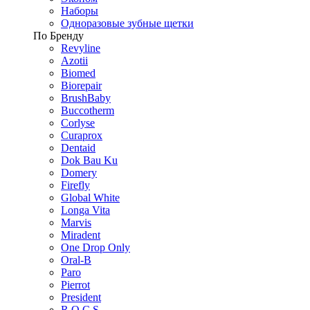
Наборы
Одноразовые зубные щетки
По Бренду
Revyline
Azotii
Biomed
Biorepair
BrushBaby
Buccotherm
Corlyse
Curaprox
Dentaid
Dok Bau Ku
Domery
Firefly
Global White
Longa Vita
Marvis
Miradent
One Drop Only
Oral-B
Paro
Pierrot
President
R.O.C.S.