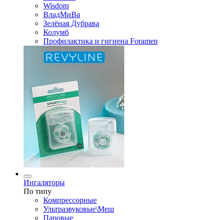
Wisdom
ВладМиВа
Зелёная Дубрава
Колумб
Профилактика и гигиена Foramen
Ингаляторы
По типу
Компрессорные
Ультразвуковые\Меш
Паровые