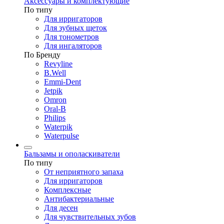
Аксессуары и комплектующие
По типу
Для ирригаторов
Для зубных щеток
Для тонометров
Для ингаляторов
По Бренду
Revyline
B.Well
Emmi-Dent
Jetpik
Omron
Oral-B
Philips
Waterpik
Waterpulse
Бальзамы и ополаскиватели
По типу
От неприятного запаха
Для ирригаторов
Комплексные
Антибактериальные
Для десен
Для чувствительных зубов