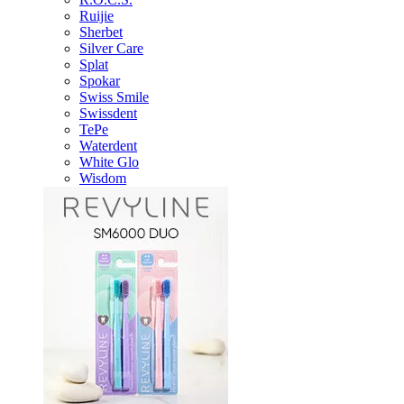
Ruijie
Sherbet
Silver Care
Splat
Spokar
Swiss Smile
Swissdent
TePe
Waterdent
White Glo
Wisdom