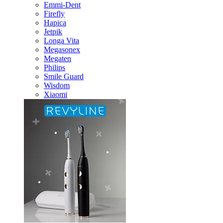
Emmi-Dent
Firefly
Hapica
Jetpik
Longa Vita
Megasonex
Megaten
Philips
Smile Guard
Wisdom
Xiaomi