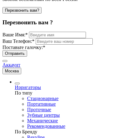
Перезвонить вам?
Перезвонить вам ?
Ваше Имя:
*
Ваш Телефон:
*
Поставьте галочку:
*
Отправить
Аккаунт
Москва
Ирригаторы
По типу
Стационарные
Портативные
Проточные
Зубные центры
Механические
Рекомендованные
По Бренду
Revyline