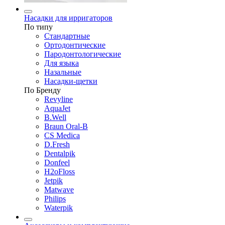
Насадки для ирригаторов
По типу
Стандартные
Ортодонтические
Пародонтологические
Для языка
Назальные
Насадки-щетки
По Бренду
Revyline
AquaJet
B.Well
Braun Oral-B
CS Medica
D.Fresh
Dentalpik
Donfeel
H2oFloss
Jetpik
Matwave
Philips
Waterpik