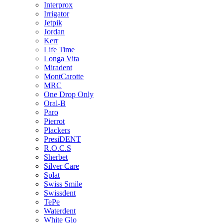
Interprox
Irrigator
Jetpik
Jordan
Kerr
Life Time
Longa Vita
Miradent
MontCarotte
MRC
One Drop Only
Oral-B
Paro
Pierrot
Plackers
PresiDENT
R.O.C.S
Sherbet
Silver Care
Splat
Swiss Smile
Swissdent
TePe
Waterdent
White Glo