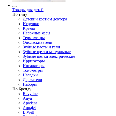
Товары для детей
По типу
Детский костюм доктора
Игрушки
Кремы
Песочные часы
Термометры
Ополаскиватели
Зубные пасты и гели
Зубные щетки мануальные
Зубные щетки электрические
Ирригаторы
Ингаляторы
Тонометры
Насадки
Держатели
Наборы
По Бренду
Revyline
Anya
Apadent
Aquajet
B.Well