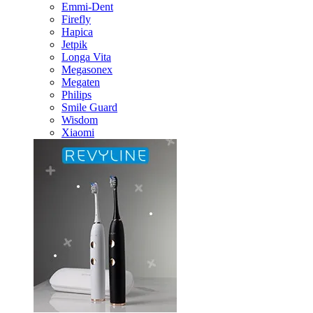
Emmi-Dent
Firefly
Hapica
Jetpik
Longa Vita
Megasonex
Megaten
Philips
Smile Guard
Wisdom
Xiaomi