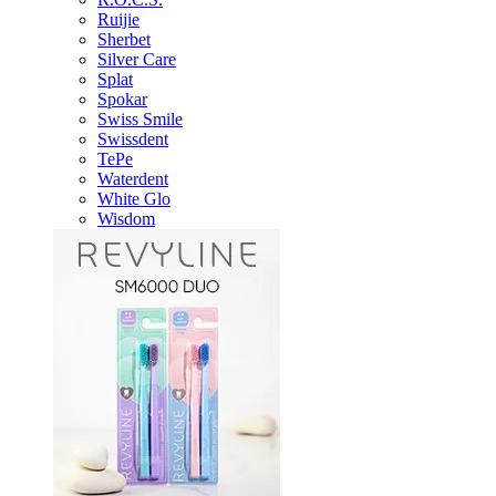
Ruijie
Sherbet
Silver Care
Splat
Spokar
Swiss Smile
Swissdent
TePe
Waterdent
White Glo
Wisdom