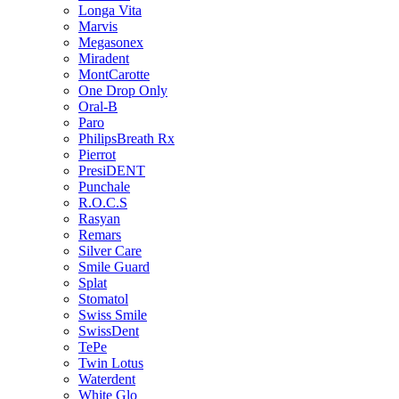
Longa Vita
Marvis
Megasonex
Miradent
MontCarotte
One Drop Only
Oral-B
Paro
PhilipsBreath Rx
Pierrot
PresiDENT
Punchale
R.O.C.S
Rasyan
Remars
Silver Care
Smile Guard
Splat
Stomatol
Swiss Smile
SwissDent
TePe
Twin Lotus
Waterdent
White Glo