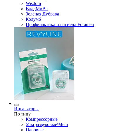
Wisdom
ВладМиВа
Зелёная Дубрава
Колумб
Профилактика и гигиена Foramen
Ингаляторы
По типу
Компрессорные
Ультразвуковые\Меш
Паровые