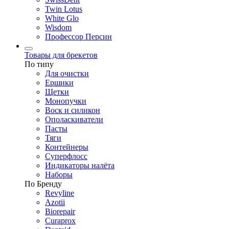
Twin Lotus
White Glo
Wisdom
Профессор Персин
Товары для брекетов
По типу
Для очистки
Ершики
Щетки
Монопучки
Воск и силикон
Ополаскиватели
Пасты
Тяги
Контейнеры
Суперфлосс
Индикаторы налёта
Наборы
По Бренду
Revyline
Azotii
Biorepair
Curaprox