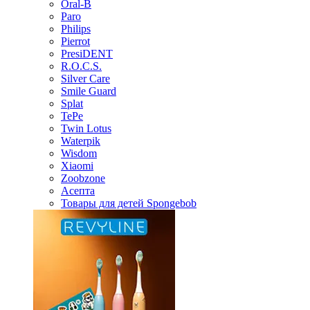
Oral-B
Paro
Philips
Pierrot
PresiDENT
R.O.C.S.
Silver Care
Smile Guard
Splat
TePe
Twin Lotus
Waterpik
Wisdom
Xiaomi
Zoobzone
Асепта
Товары для детей Spongebob