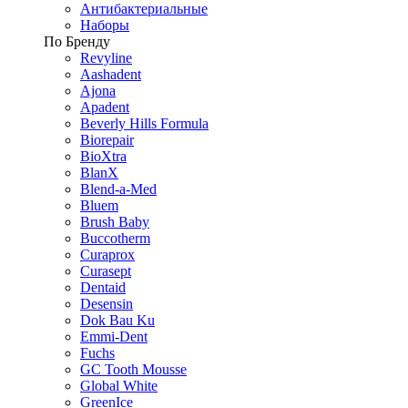
Антибактериальные
Наборы
По Бренду
Revyline
Aashadent
Ajona
Apadent
Beverly Hills Formula
Biorepair
BioXtra
BlanX
Blend-a-Med
Bluem
Brush Baby
Buccotherm
Curaprox
Curasept
Dentaid
Desensin
Dok Bau Ku
Emmi-Dent
Fuchs
GC Tooth Mousse
Global White
GreenIce