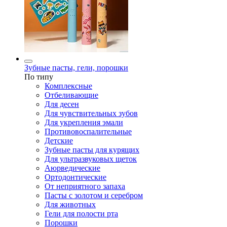
Зубные пасты, гели, порошки
По типу
Комплексные
Отбеливающие
Для десен
Для чувствительных зубов
Для укрепления эмали
Противовоспалительные
Детские
Зубные пасты для курящих
Для ультразвуковых щеток
Аюрведические
Ортодонтические
От неприятного запаха
Пасты с золотом и серебром
Для животных
Гели для полости рта
Порошки