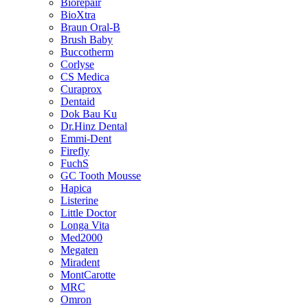
Biorepair
BioXtra
Braun Oral-B
Brush Baby
Buccotherm
Corlyse
CS Medica
Curaprox
Dentaid
Dok Bau Ku
Dr.Hinz Dental
Emmi-Dent
Firefly
FuchS
GC Tooth Mousse
Hapica
Listerine
Little Doctor
Longa Vita
Med2000
Megaten
Miradent
MontCarotte
MRC
Omron