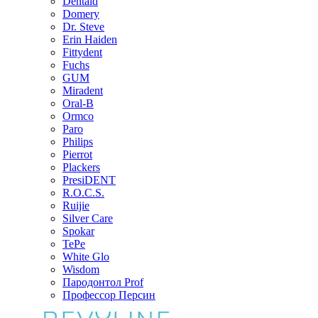
Dentaid
Domery
Dr. Steve
Erin Haiden
Fittydent
Fuchs
GUM
Miradent
Oral-B
Ormco
Paro
Philips
Pierrot
Plackers
PresiDENT
R.O.C.S.
Ruijie
Silver Care
Spokar
TePe
White Glo
Wisdom
Пародонтол Prof
Профессор Персин