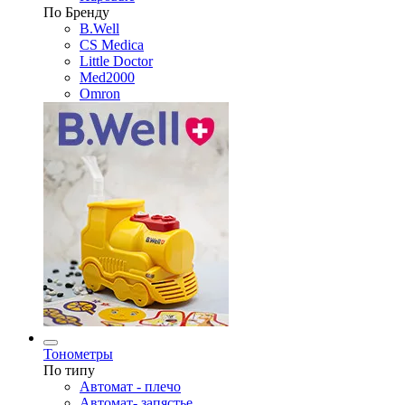
По Бренду
B.Well
CS Medica
Little Doctor
Med2000
Omron
Тонометры
По типу
Автомат - плечо
Автомат- запястье