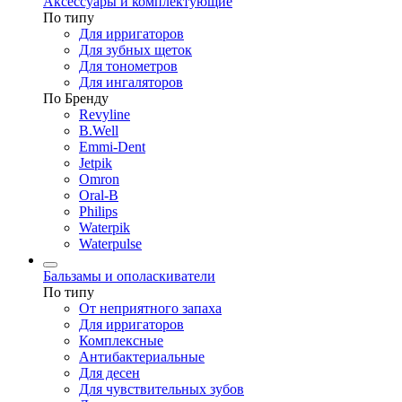
Аксессуары и комплектующие
По типу
Для ирригаторов
Для зубных щеток
Для тонометров
Для ингаляторов
По Бренду
Revyline
B.Well
Emmi-Dent
Jetpik
Omron
Oral-B
Philips
Waterpik
Waterpulse
Бальзамы и ополаскиватели
По типу
От неприятного запаха
Для ирригаторов
Комплексные
Антибактериальные
Для десен
Для чувствительных зубов