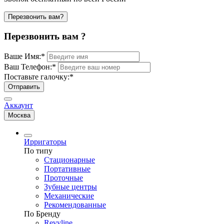
Перезвонить вам?
Перезвонить вам ?
Ваше Имя:
*
Ваш Телефон:
*
Поставьте галочку:
*
Отправить
Аккаунт
Москва
Ирригаторы
По типу
Стационарные
Портативные
Проточные
Зубные центры
Механические
Рекомендованные
По Бренду
Revyline