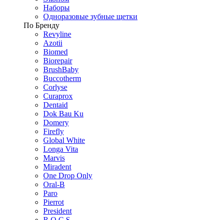
Наборы
Одноразовые зубные щетки
По Бренду
Revyline
Azotii
Biomed
Biorepair
BrushBaby
Buccotherm
Corlyse
Curaprox
Dentaid
Dok Bau Ku
Domery
Firefly
Global White
Longa Vita
Marvis
Miradent
One Drop Only
Oral-B
Paro
Pierrot
President
R.O.C.S.