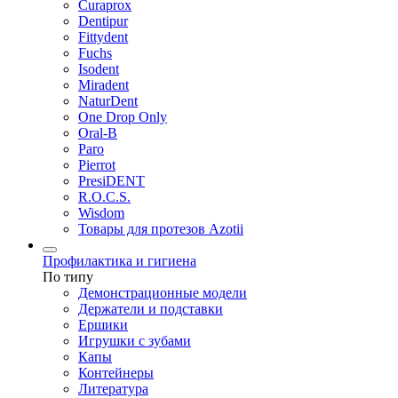
Curaprox
Dentipur
Fittydent
Fuchs
Isodent
Miradent
NaturDent
One Drop Only
Oral-B
Paro
Pierrot
PresiDENT
R.O.C.S.
Wisdom
Товары для протезов Azotii
Профилактика и гигиена
По типу
Демонстрационные модели
Держатели и подставки
Ершики
Игрушки с зубами
Капы
Контейнеры
Литература