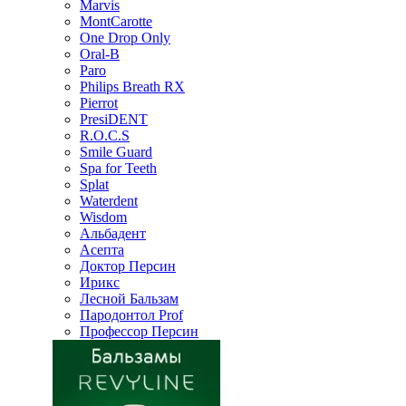
Marvis
MontCarotte
One Drop Only
Oral-B
Paro
Philips Breath RX
Pierrot
PresiDENT
R.O.C.S
Smile Guard
Spa for Teeth
Splat
Waterdent
Wisdom
Альбадент
Асепта
Доктор Персин
Ирикс
Лесной Бальзам
Пародонтол Prof
Профессор Персин