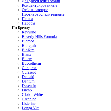
Для укрепления эмали
Концентрированные
Отбеливающие
Противовоспалительные
Пенки
Наборы
По Бренду
Revyline
Beverly Hills Formula
Biomed
Biorepair
BioXtra
Blanx
Bluem
Buccotherm
Curaprox
Curasept
Dentaid
Dentum
Desensin
FuchS
Global White
GreenIce
Listerine
Longa Vita