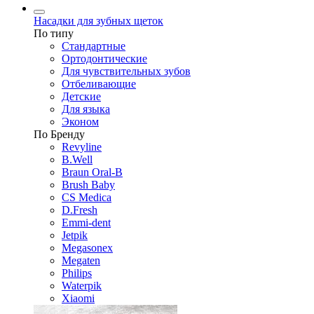
Насадки для зубных щеток
По типу
Стандартные
Ортодонтические
Для чувствительных зубов
Отбеливающие
Детские
Для языка
Эконом
По Бренду
Revyline
B.Well
Braun Oral-B
Brush Baby
CS Medica
D.Fresh
Emmi-dent
Jetpik
Megasonex
Megaten
Philips
Waterpik
Xiaomi