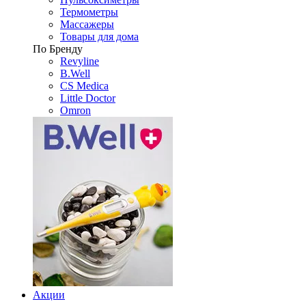
Термометры
Массажеры
Товары для дома
По Бренду
Revyline
B.Well
CS Medica
Little Doctor
Omron
Акции