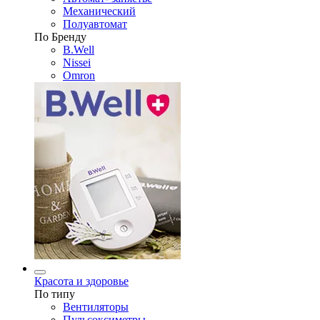
Механический
Полуавтомат
По Бренду
B.Well
Nissei
Omron
Красота и здоровье
По типу
Вентиляторы
Пульсоксиметры