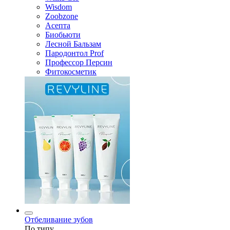
Wisdom
Zoobzone
Асепта
Биобьюти
Лесной Бальзам
Пародонтол Prof
Профессор Персин
Фитокосметик
Отбеливание зубов
По типу