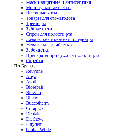
Маски защитные и антисептики
Монопучковые щётки
Песочные часы
Товары для стоматолога
Трейнеры
Зубные нити
Спреи для полости рта
Жевательные резинки и леденцы
Жевательные таблетки
Зубочистки
Препараты при сухости полости рта
Скребки
По Бренду
Revyline
Anya
Azotii
Biorepair
BioXtra
Bluem
Buccotherm
Curaprox
Dentaid
Dr. Steve
Fittydent
Global White