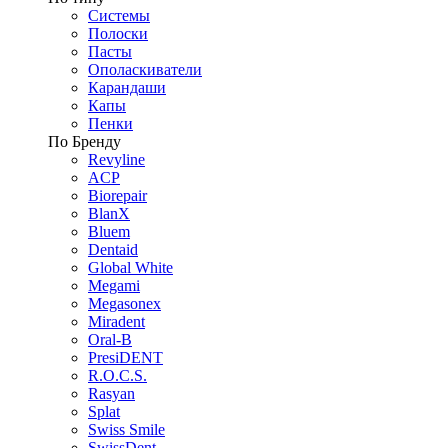
Системы
Полоски
Пасты
Ополаскиватели
Карандаши
Капы
Пенки
По Бренду
Revyline
ACP
Biorepair
BlanX
Bluem
Dentaid
Global White
Megami
Megasonex
Miradent
Oral-B
PresiDENT
R.O.C.S.
Rasyan
Splat
Swiss Smile
SwissDent