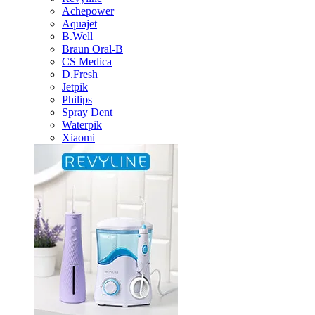
Achepower
Aquajet
B.Well
Braun Oral-B
CS Medica
D.Fresh
Jetpik
Philips
Spray Dent
Waterpik
Xiaomi