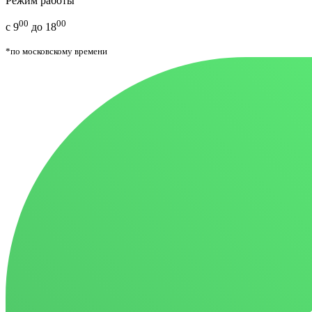
Режим работы
00
00
с 9
до 18
*по московскому времени