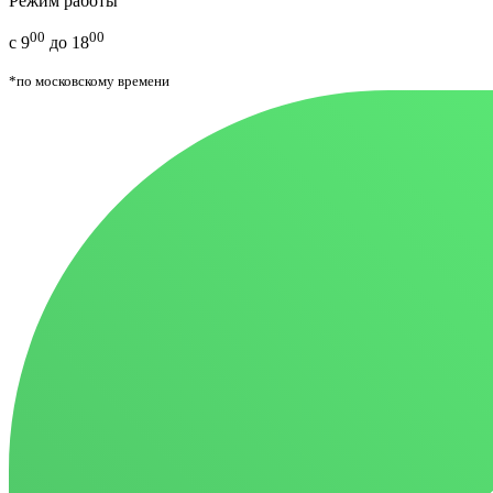
Режим работы
00
00
с 9
до 18
*по московскому времени