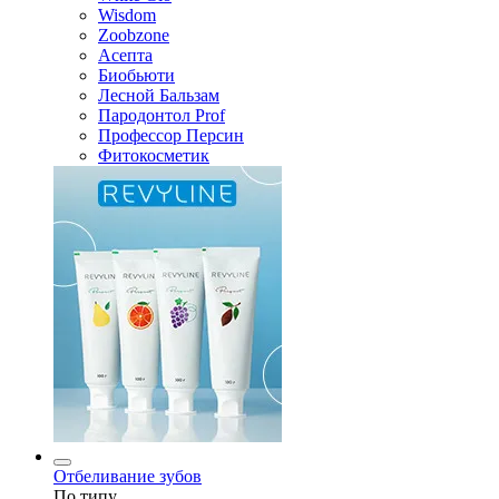
Wisdom
Zoobzone
Асепта
Биобьюти
Лесной Бальзам
Пародонтол Prof
Профессор Персин
Фитокосметик
Отбеливание зубов
По типу