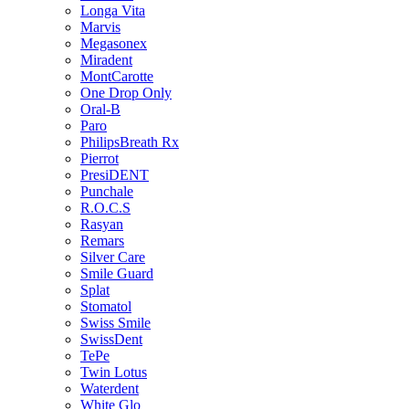
Longa Vita
Marvis
Megasonex
Miradent
MontCarotte
One Drop Only
Oral-B
Paro
PhilipsBreath Rx
Pierrot
PresiDENT
Punchale
R.O.C.S
Rasyan
Remars
Silver Care
Smile Guard
Splat
Stomatol
Swiss Smile
SwissDent
TePe
Twin Lotus
Waterdent
White Glo