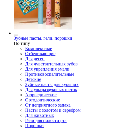
Зубные пасты, гели, порошки
По типу
Комплексные
Отбеливающие
Для десен
Для чувствительных зубов
Для укрепления эмали
Противовоспалительные
Детские
Зубные пасты для курящих
Для ультразвуковых щеток
Аюрведические
Ортодонтические
От неприятного запаха
Пасты с золотом и серебром
Для животных
Гели для полости рта
Порошки