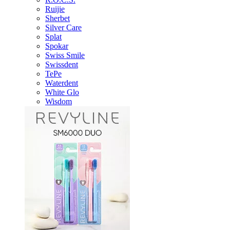
Ruijie
Sherbet
Silver Care
Splat
Spokar
Swiss Smile
Swissdent
TePe
Waterdent
White Glo
Wisdom