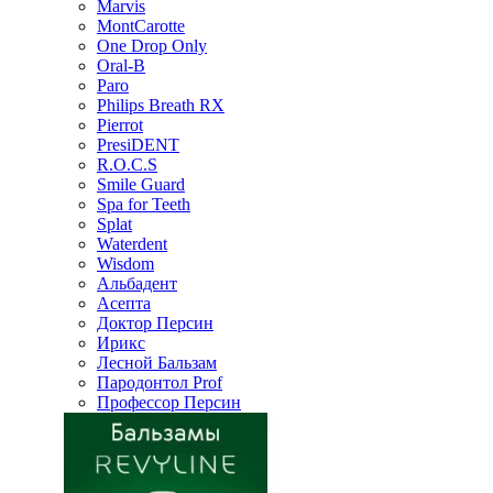
Marvis
MontCarotte
One Drop Only
Oral-B
Paro
Philips Breath RX
Pierrot
PresiDENT
R.O.C.S
Smile Guard
Spa for Teeth
Splat
Waterdent
Wisdom
Альбадент
Асепта
Доктор Персин
Ирикс
Лесной Бальзам
Пародонтол Prof
Профессор Персин