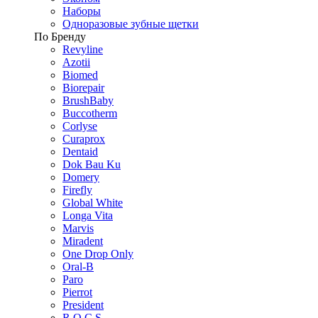
Наборы
Одноразовые зубные щетки
По Бренду
Revyline
Azotii
Biomed
Biorepair
BrushBaby
Buccotherm
Corlyse
Curaprox
Dentaid
Dok Bau Ku
Domery
Firefly
Global White
Longa Vita
Marvis
Miradent
One Drop Only
Oral-B
Paro
Pierrot
President
R.O.C.S.