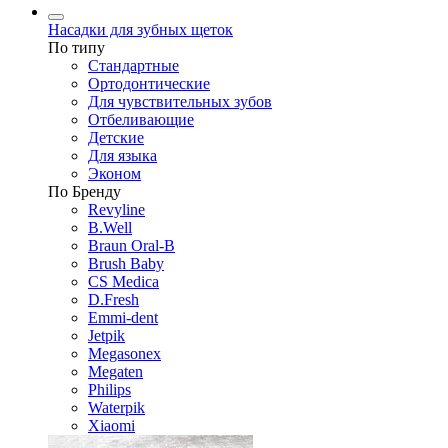
Насадки для зубных щеток
По типу
Стандартные
Ортодонтические
Для чувствительных зубов
Отбеливающие
Детские
Для языка
Эконом
По Бренду
Revyline
B.Well
Braun Oral-B
Brush Baby
CS Medica
D.Fresh
Emmi-dent
Jetpik
Megasonex
Megaten
Philips
Waterpik
Xiaomi