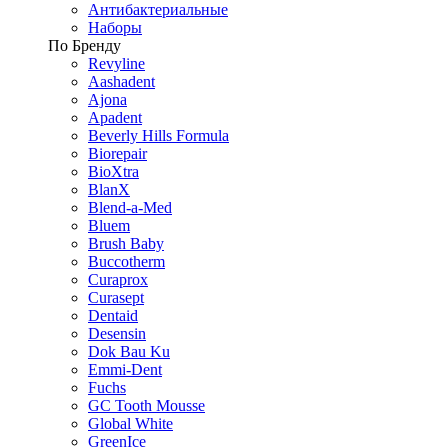
Антибактериальные
Наборы
По Бренду
Revyline
Aashadent
Ajona
Apadent
Beverly Hills Formula
Biorepair
BioXtra
BlanX
Blend-a-Med
Bluem
Brush Baby
Buccotherm
Curaprox
Curasept
Dentaid
Desensin
Dok Bau Ku
Emmi-Dent
Fuchs
GC Tooth Mousse
Global White
GreenIce