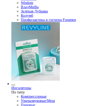
Wisdom
ВладМиВа
Зелёная Дубрава
Колумб
Профилактика и гигиена Foramen
Ингаляторы
По типу
Компрессорные
Ультразвуковые\Меш
Паровые