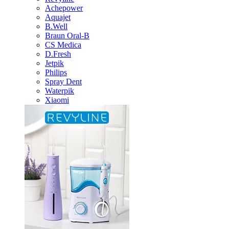
Achepower
Aquajet
B.Well
Braun Oral-B
CS Medica
D.Fresh
Jetpik
Philips
Spray Dent
Waterpik
Xiaomi