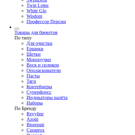
Twin Lotus
White Glo
Wisdom
Профессор Персин
Товары для брекетов
По типу
Для очистки
Ершики
Щетки
Монопучки
Воск и силикон
Ополаскиватели
Пасты
Тяги
Контейнеры
Суперфлосс
Индикаторы налёта
Наборы
По Бренду
Revyline
Azotii
Biorepair
Curaprox