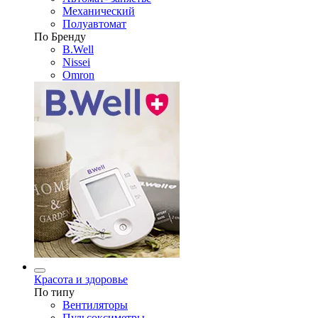
Механический
Полуавтомат
По Бренду
B.Well
Nissei
Omron
Красота и здоровье
По типу
Вентиляторы
Пульсоксиметры