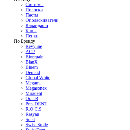
Системы
Полоски
Пасты
Ополаскиватели
Карандаши
Капы
Пенки
По Бренду
Revyline
ACP
Biorepair
BlanX
Bluem
Dentaid
Global White
Megami
Megasonex
Miradent
Oral-B
PresiDENT
R.O.C.S.
Rasyan
Splat
Swiss Smile
SwissDent