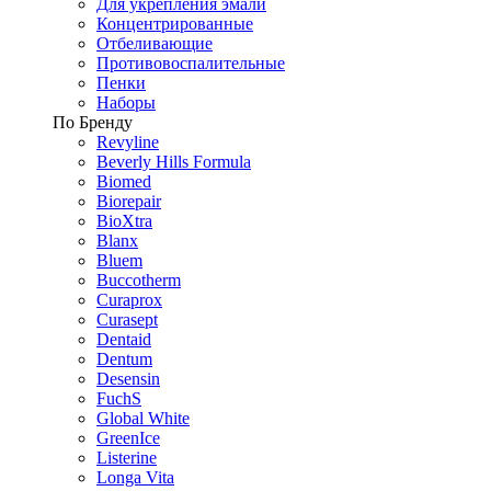
Для укрепления эмали
Концентрированные
Отбеливающие
Противовоспалительные
Пенки
Наборы
По Бренду
Revyline
Beverly Hills Formula
Biomed
Biorepair
BioXtra
Blanx
Bluem
Buccotherm
Curaprox
Curasept
Dentaid
Dentum
Desensin
FuchS
Global White
GreenIce
Listerine
Longa Vita