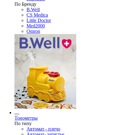
По Бренду
B.Well
CS Medica
Little Doctor
Med2000
Omron
Тонометры
По типу
Автомат - плечо
Автомат- запястье