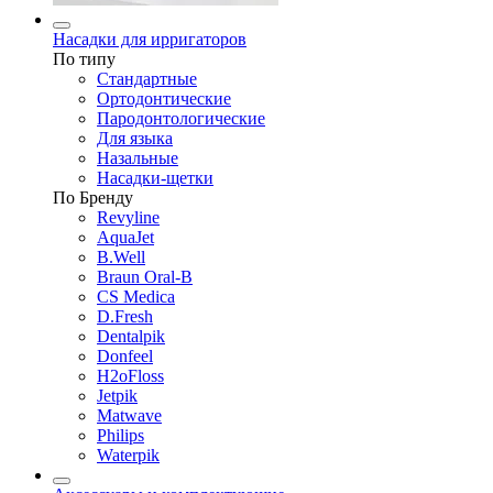
Насадки для ирригаторов
По типу
Стандартные
Ортодонтические
Пародонтологические
Для языка
Назальные
Насадки-щетки
По Бренду
Revyline
AquaJet
B.Well
Braun Oral-B
CS Medica
D.Fresh
Dentalpik
Donfeel
H2oFloss
Jetpik
Matwave
Philips
Waterpik