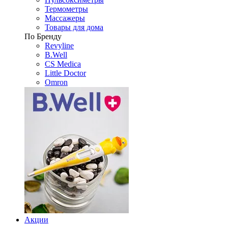
Термометры
Массажеры
Товары для дома
По Бренду
Revyline
B.Well
CS Medica
Little Doctor
Omron
Акции