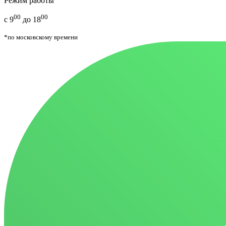
Режим работы
00
00
с 9
до 18
*по московскому времени