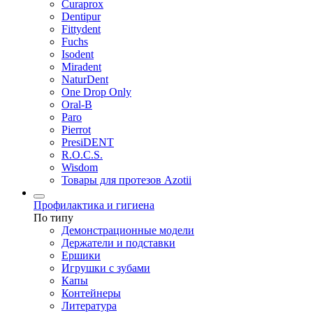
Curaprox
Dentipur
Fittydent
Fuchs
Isodent
Miradent
NaturDent
One Drop Only
Oral-B
Paro
Pierrot
PresiDENT
R.O.C.S.
Wisdom
Товары для протезов Azotii
Профилактика и гигиена
По типу
Демонстрационные модели
Держатели и подставки
Ершики
Игрушки с зубами
Капы
Контейнеры
Литература