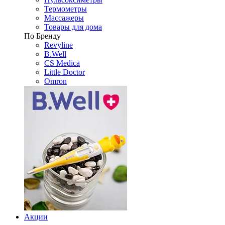
Термометры
Массажеры
Товары для дома
По Бренду
Revyline
B.Well
CS Medica
Little Doctor
Omron
Акции