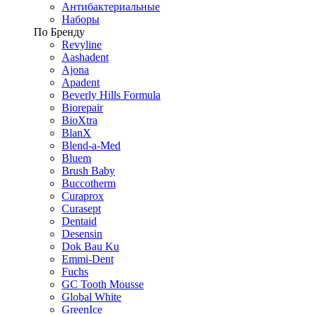
Антибактериальные
Наборы
По Бренду
Revyline
Aashadent
Ajona
Apadent
Beverly Hills Formula
Biorepair
BioXtra
BlanX
Blend-a-Med
Bluem
Brush Baby
Buccotherm
Curaprox
Curasept
Dentaid
Desensin
Dok Bau Ku
Emmi-Dent
Fuchs
GC Tooth Mousse
Global White
GreenIce