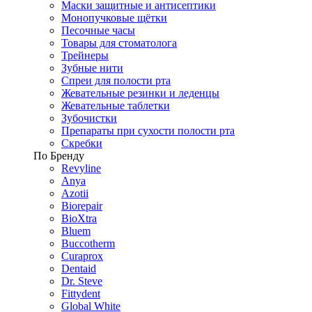
Маски защитные и антисептики
Монопучковые щётки
Песочные часы
Товары для стоматолога
Трейнеры
Зубные нити
Спреи для полости рта
Жевательные резинки и леденцы
Жевательные таблетки
Зубочистки
Препараты при сухости полости рта
Скребки
По Бренду
Revyline
Anya
Azotii
Biorepair
BioXtra
Bluem
Buccotherm
Curaprox
Dentaid
Dr. Steve
Fittydent
Global White