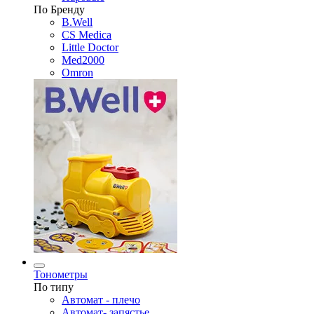
По Бренду
B.Well
CS Medica
Little Doctor
Med2000
Omron
Тонометры
По типу
Автомат - плечо
Автомат- запястье