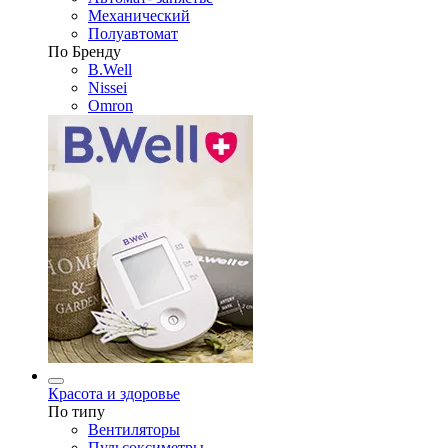
Механический
Полуавтомат
По Бренду
B.Well
Nissei
Omron
Красота и здоровье
По типу
Вентиляторы
Пульсоксиметры