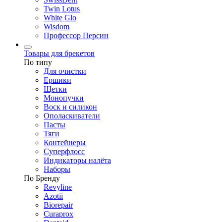
Twin Lotus
White Glo
Wisdom
Профессор Персин
Товары для брекетов
По типу
Для очистки
Ершики
Щетки
Монопучки
Воск и силикон
Ополаскиватели
Пасты
Тяги
Контейнеры
Суперфлосс
Индикаторы налёта
Наборы
По Бренду
Revyline
Azotii
Biorepair
Curaprox