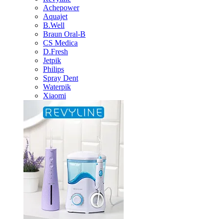
Achepower
Aquajet
B.Well
Braun Oral-B
CS Medica
D.Fresh
Jetpik
Philips
Spray Dent
Waterpik
Xiaomi