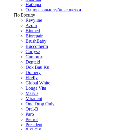
Наборы
Одноразовые зубные щетки
По Бренду
Revyline
Azotii
Biomed
Biorepair
BrushBaby
Buccotherm
Corlyse
Curaprox
Dentaid
Dok Bau Ku
Domery
Firefly
Global White
Longa Vita
Marvis
Miradent
One Drop Only
Oral-B
Paro
Pierrot
President
R.O.C.S.