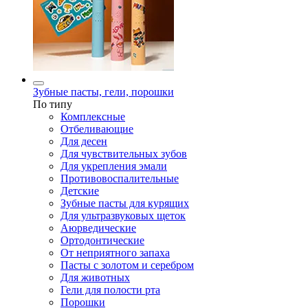
Зубные пасты, гели, порошки
По типу
Комплексные
Отбеливающие
Для десен
Для чувствительных зубов
Для укрепления эмали
Противовоспалительные
Детские
Зубные пасты для курящих
Для ультразвуковых щеток
Аюрведические
Ортодонтические
От неприятного запаха
Пасты с золотом и серебром
Для животных
Гели для полости рта
Порошки