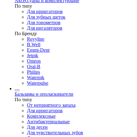
Аксессуары и комплектующие
По типу
Для ирригаторов
Для зубных щеток
Для тонометров
Для ингаляторов
По Бренду
Revyline
B.Well
Emmi-Dent
Jetpik
Omron
Oral-B
Philips
Waterpik
Waterpulse
Бальзамы и ополаскиватели
По типу
От неприятного запаха
Для ирригаторов
Комплексные
Антибактериальные
Для десен
Для чувствительных зубов