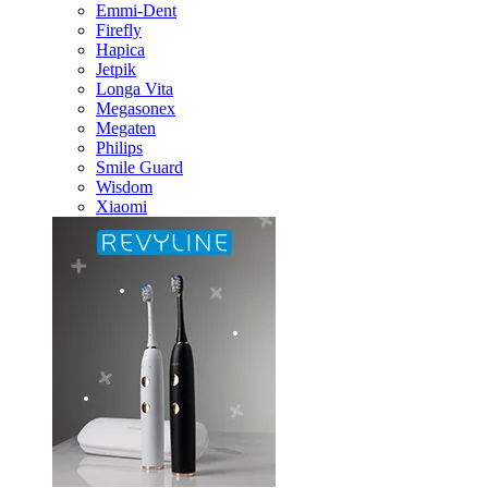
Emmi-Dent
Firefly
Hapica
Jetpik
Longa Vita
Megasonex
Megaten
Philips
Smile Guard
Wisdom
Xiaomi