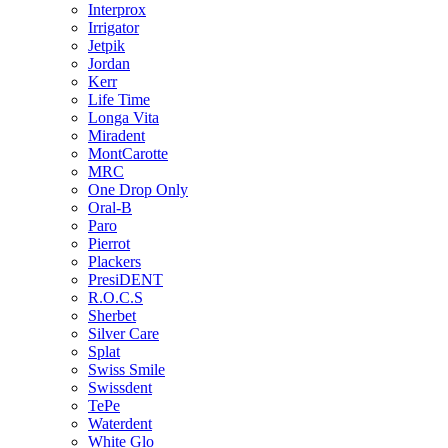
Interprox
Irrigator
Jetpik
Jordan
Kerr
Life Time
Longa Vita
Miradent
MontCarotte
MRC
One Drop Only
Oral-B
Paro
Pierrot
Plackers
PresiDENT
R.O.C.S
Sherbet
Silver Care
Splat
Swiss Smile
Swissdent
TePe
Waterdent
White Glo