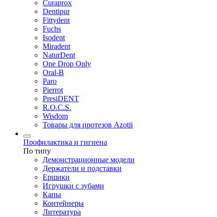
Curaprox
Dentipur
Fittydent
Fuchs
Isodent
Miradent
NaturDent
One Drop Only
Oral-B
Paro
Pierrot
PresiDENT
R.O.C.S.
Wisdom
Товары для протезов Azotii
Профилактика и гигиена
По типу
Демонстрационные модели
Держатели и подставки
Ершики
Игрушки с зубами
Капы
Контейнеры
Литература