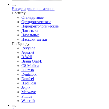
Насадки для ирригаторов
По типу
Стандартные
Ортодонтические
Пародонтологические
Для языка
Назальные
Насадки-щетки
По Бренду
Revyline
AquaJet
B.Well
Braun Oral-B
CS Medica
D.Fresh
Dentalpik
Donfeel
H2oFloss
Jetpik
Matwave
Philips
Waterpik