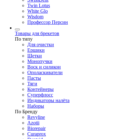
Twin Lotus
White Glo
Wisdom
Профессор Персин
Товары для брекетов
По типу
Для очистки
Ершики
Щетки
Монопучки
Воск и силикон
Ополаскиватели
Пасты
Тяги
Контейнеры
Суперфлосс
Индикаторы налёта
Наборы
По Бренду
Revyline
Azotii
Biorepair
Curaprox