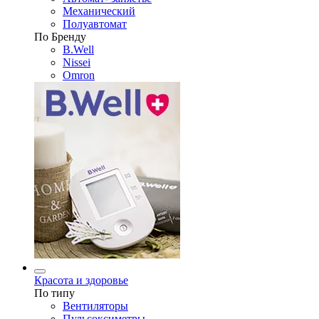
Механический
Полуавтомат
По Бренду
B.Well
Nissei
Omron
Красота и здоровье
По типу
Вентиляторы
Пульсоксиметры