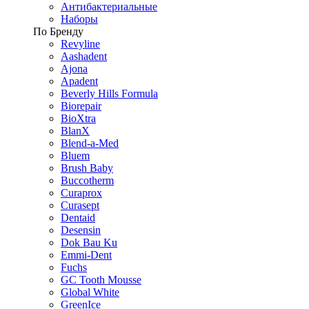
Антибактериальные
Наборы
По Бренду
Revyline
Aashadent
Ajona
Apadent
Beverly Hills Formula
Biorepair
BioXtra
BlanX
Blend-a-Med
Bluem
Brush Baby
Buccotherm
Curaprox
Curasept
Dentaid
Desensin
Dok Bau Ku
Emmi-Dent
Fuchs
GC Tooth Mousse
Global White
GreenIce