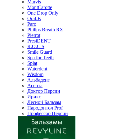
Marvis
MontCarotte
One Drop Only
Oral-B
Paro
Philips Breath RX
Pierrot
PresiDENT
R.O.C.S
Smile Guard
Spa for Teeth
Splat
Waterdent
Wisdom
Альбадент
Асепта
Доктор Персин
Ирикс
Лесной Бальзам
Пародонтол Prof
Профессор Персин