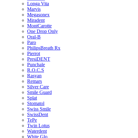
Longa Vita
Marvis
Megasonex
Miradent
MontCarotte
One Drop Only
Oral-B
Paro
PhilipsBreath Rx
Pierrot
PresiDENT
Punchale
R.O.C.S
Rasyan
Remars
Silver Care
Smile Guard
Splat
Stomatol
Swiss Smile
SwissDent
TePe
Twin Lotus
Waterdent
White Glo