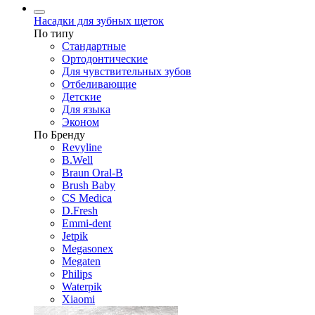
Насадки для зубных щеток
По типу
Стандартные
Ортодонтические
Для чувствительных зубов
Отбеливающие
Детские
Для языка
Эконом
По Бренду
Revyline
B.Well
Braun Oral-B
Brush Baby
CS Medica
D.Fresh
Emmi-dent
Jetpik
Megasonex
Megaten
Philips
Waterpik
Xiaomi