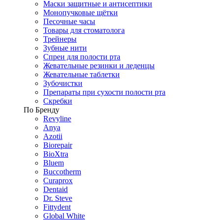
Маски защитные и антисептики
Монопучковые щётки
Песочные часы
Товары для стоматолога
Трейнеры
Зубные нити
Спреи для полости рта
Жевательные резинки и леденцы
Жевательные таблетки
Зубочистки
Препараты при сухости полости рта
Скребки
По Бренду
Revyline
Anya
Azotii
Biorepair
BioXtra
Bluem
Buccotherm
Curaprox
Dentaid
Dr. Steve
Fittydent
Global White