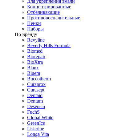
Для укрепления эмали
Концентрированные
Отбеливающие
Противовоспалительные
Пенки
Наборы
По Бренду
Revyline
Beverly Hills Formula
Biomed
Biorepair
BioXtra
Blanx
Bluem
Buccotherm
Curaprox
Curasept
Dentaid
Dentum
Desensin
FuchS
Global White
GreenIce
Listerine
Longa Vita