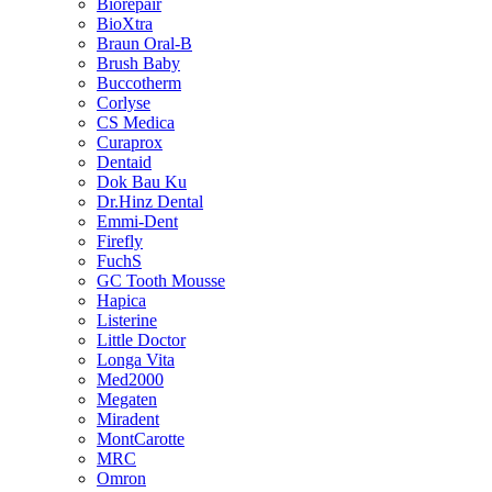
Biorepair
BioXtra
Braun Oral-B
Brush Baby
Buccotherm
Corlyse
CS Medica
Curaprox
Dentaid
Dok Bau Ku
Dr.Hinz Dental
Emmi-Dent
Firefly
FuchS
GC Tooth Mousse
Hapica
Listerine
Little Doctor
Longa Vita
Med2000
Megaten
Miradent
MontCarotte
MRC
Omron