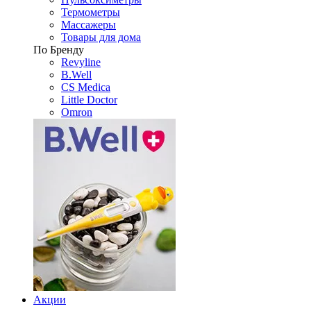
Термометры
Массажеры
Товары для дома
По Бренду
Revyline
B.Well
CS Medica
Little Doctor
Omron
Акции