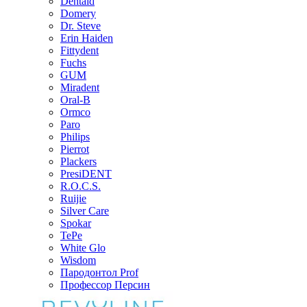
Dentaid
Domery
Dr. Steve
Erin Haiden
Fittydent
Fuchs
GUM
Miradent
Oral-B
Ormco
Paro
Philips
Pierrot
Plackers
PresiDENT
R.O.C.S.
Ruijie
Silver Care
Spokar
TePe
White Glo
Wisdom
Пародонтол Prof
Профессор Персин