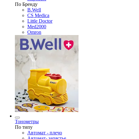
По Бренду
B.Well
CS Medica
Little Doctor
Med2000
Omron
Тонометры
По типу
Автомат - плечо
Автомат- запястье