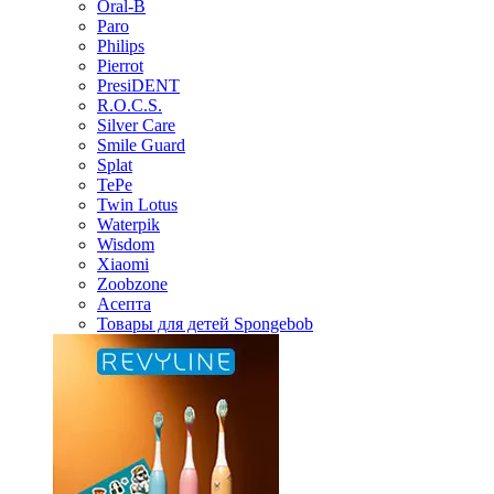
Oral-B
Paro
Philips
Pierrot
PresiDENT
R.O.C.S.
Silver Care
Smile Guard
Splat
TePe
Twin Lotus
Waterpik
Wisdom
Xiaomi
Zoobzone
Асепта
Товары для детей Spongebob