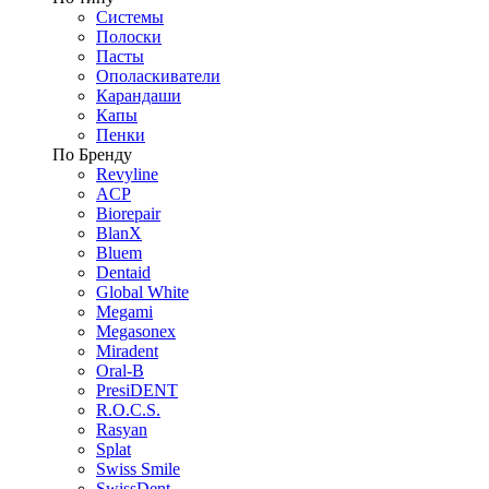
Системы
Полоски
Пасты
Ополаскиватели
Карандаши
Капы
Пенки
По Бренду
Revyline
ACP
Biorepair
BlanX
Bluem
Dentaid
Global White
Megami
Megasonex
Miradent
Oral-B
PresiDENT
R.O.C.S.
Rasyan
Splat
Swiss Smile
SwissDent