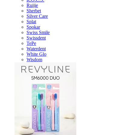
Ruijie
Sherbet
Silver Care
Splat
Spokar
Swiss Smile
Swissdent
TePe
Waterdent
White Glo
Wisdom