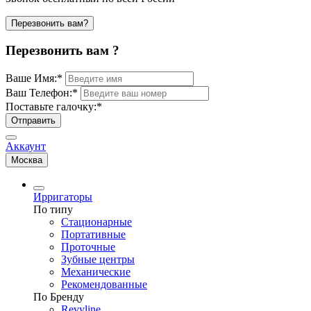
Перезвонить вам?
Перезвонить вам ?
Ваше Имя:
*
Ваш Телефон:
*
Поставьте галочку:
*
Отправить
Аккаунт
Москва
Ирригаторы
По типу
Стационарные
Портативные
Проточные
Зубные центры
Механические
Рекомендованные
По Бренду
Revyline