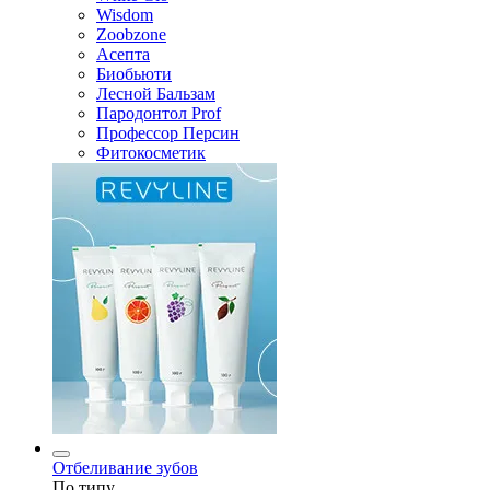
Wisdom
Zoobzone
Асепта
Биобьюти
Лесной Бальзам
Пародонтол Prof
Профессор Персин
Фитокосметик
Отбеливание зубов
По типу