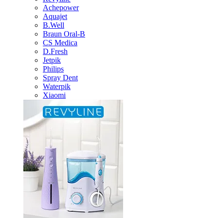
Achepower
Aquajet
B.Well
Braun Oral-B
CS Medica
D.Fresh
Jetpik
Philips
Spray Dent
Waterpik
Xiaomi