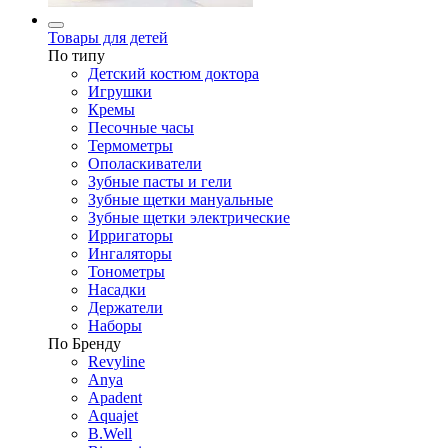
Товары для детей
По типу
Детский костюм доктора
Игрушки
Кремы
Песочные часы
Термометры
Ополаскиватели
Зубные пасты и гели
Зубные щетки мануальные
Зубные щетки электрические
Ирригаторы
Ингаляторы
Тонометры
Насадки
Держатели
Наборы
По Бренду
Revyline
Anya
Apadent
Aquajet
B.Well