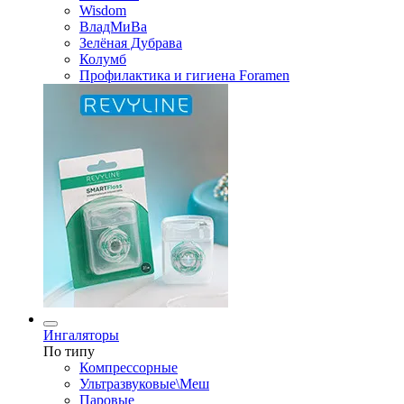
Wisdom
ВладМиВа
Зелёная Дубрава
Колумб
Профилактика и гигиена Foramen
Ингаляторы
По типу
Компрессорные
Ультразвуковые\Меш
Паровые