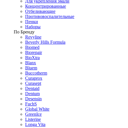
Для укрепления эмали
Концентрированные
Отбеливающие
Противовоспалительные
Пенки
Наборы
По Бренду
Revyline
Beverly Hills Formula
Biomed
Biorepair
BioXtra
Blanx
Bluem
Buccotherm
Curaprox
Curasept
Dentaid
Dentum
Desensin
FuchS
Global White
GreenIce
Listerine
Longa Vita