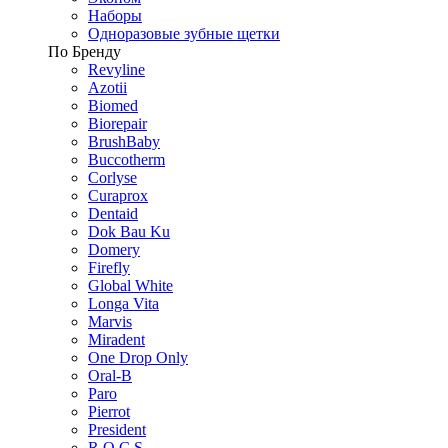
Наборы
Одноразовые зубные щетки
По Бренду
Revyline
Azotii
Biomed
Biorepair
BrushBaby
Buccotherm
Corlyse
Curaprox
Dentaid
Dok Bau Ku
Domery
Firefly
Global White
Longa Vita
Marvis
Miradent
One Drop Only
Oral-B
Paro
Pierrot
President
R.O.C.S.