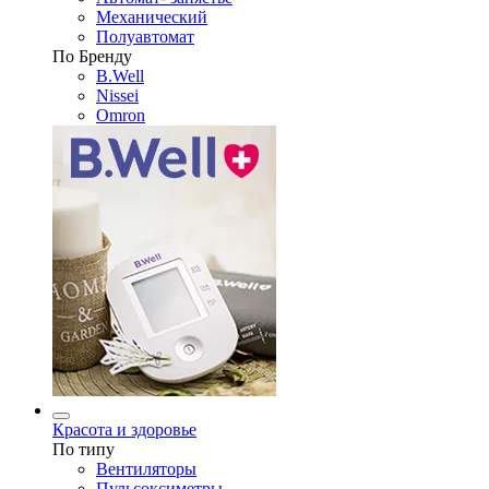
Механический
Полуавтомат
По Бренду
B.Well
Nissei
Omron
Красота и здоровье
По типу
Вентиляторы
Пульсоксиметры