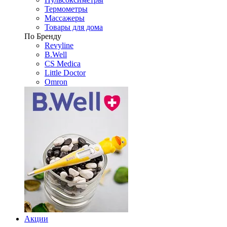
Термометры
Массажеры
Товары для дома
По Бренду
Revyline
B.Well
CS Medica
Little Doctor
Omron
Акции