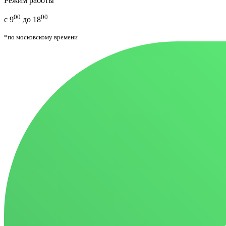
Режим работы
00
00
с 9
до 18
*по московскому времени