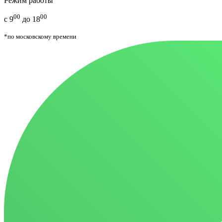
Режим работы
00
00
с 9
до 18
*по московскому времени