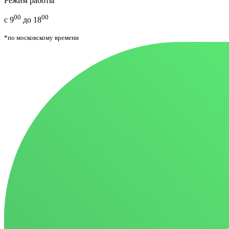
Режим работы
00
00
с 9
до 18
*по московскому времени