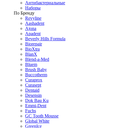
Антибактериальные
Наборы
По Бренду
Revyline
Aashadent
Ajona
Apadent
Beverly Hills Formula
Biorepair
BioXtra
BlanX
Blend-a-Med
Bluem
Brush Baby
Buccotherm
Curaprox
Curasept
Dentaid
Desensin
Dok Bau Ku
Emmi-Dent
Fuchs
GC Tooth Mousse
Global White
GreenIce