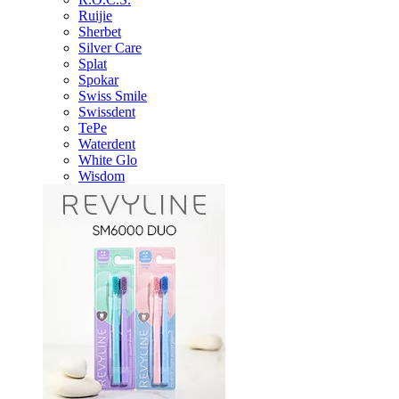
Ruijie
Sherbet
Silver Care
Splat
Spokar
Swiss Smile
Swissdent
TePe
Waterdent
White Glo
Wisdom