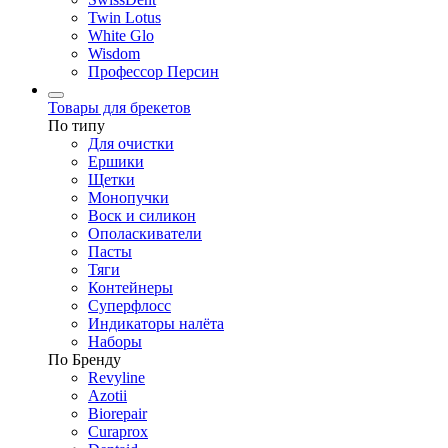
Twin Lotus
White Glo
Wisdom
Профессор Персин
Товары для брекетов
По типу
Для очистки
Ершики
Щетки
Монопучки
Воск и силикон
Ополаскиватели
Пасты
Тяги
Контейнеры
Суперфлосс
Индикаторы налёта
Наборы
По Бренду
Revyline
Azotii
Biorepair
Curaprox