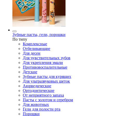
Зубные пасты, гели, порошки
По типу
Комплексные
Отбеливающие
Для десен
Для чувствительных зубов
Для укрепления эмали
Противовоспалительные
Детские
Зубные пасты для курящих
Для ультразвуковых щеток
Аюрведические
Ортодонтические
От неприятного запаха
Пасты с золотом и серебром
Для животных
Гели для полости рта
Порошки