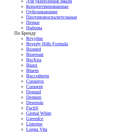
Для укрепления эмали
Концентрированные
Отбеливающие
Противовоспалительные
Пенки
Наборы
По Бренду
Revyline
Beverly Hills Formula
Biomed
Biorepair
BioXtra
Blanx
Bluem
Buccotherm
Curaprox
Curasept
Dentaid
Dentum
Desensin
FuchS
Global White
GreenIce
Listerine
Longa Vita