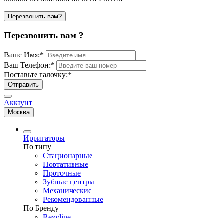
Перезвонить вам?
Перезвонить вам ?
Ваше Имя:
*
Ваш Телефон:
*
Поставьте галочку:
*
Отправить
Аккаунт
Москва
Ирригаторы
По типу
Стационарные
Портативные
Проточные
Зубные центры
Механические
Рекомендованные
По Бренду
Revyline