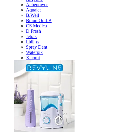
Achepower
Aquajet
B.Well
Braun Oral-B
CS Medica
D.Fresh
Jetpik
Philips
Spray Dent
Waterpik
Xiaomi