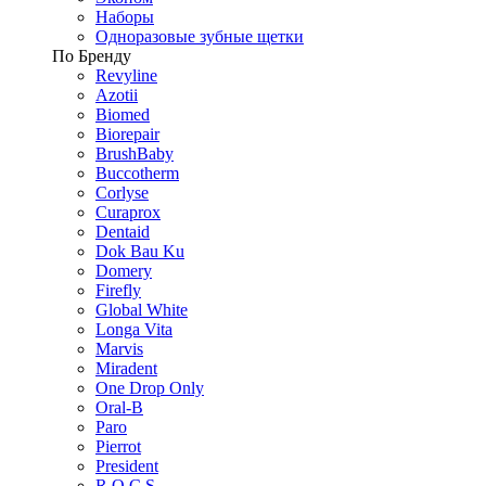
Наборы
Одноразовые зубные щетки
По Бренду
Revyline
Azotii
Biomed
Biorepair
BrushBaby
Buccotherm
Corlyse
Curaprox
Dentaid
Dok Bau Ku
Domery
Firefly
Global White
Longa Vita
Marvis
Miradent
One Drop Only
Oral-B
Paro
Pierrot
President
R.O.C.S.