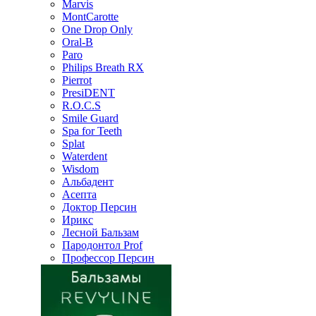
Marvis
MontCarotte
One Drop Only
Oral-B
Paro
Philips Breath RX
Pierrot
PresiDENT
R.O.C.S
Smile Guard
Spa for Teeth
Splat
Waterdent
Wisdom
Альбадент
Асепта
Доктор Персин
Ирикс
Лесной Бальзам
Пародонтол Prof
Профессор Персин