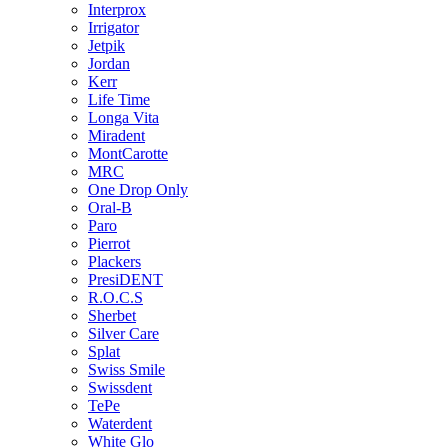
Interprox
Irrigator
Jetpik
Jordan
Kerr
Life Time
Longa Vita
Miradent
MontCarotte
MRC
One Drop Only
Oral-B
Paro
Pierrot
Plackers
PresiDENT
R.O.C.S
Sherbet
Silver Care
Splat
Swiss Smile
Swissdent
TePe
Waterdent
White Glo