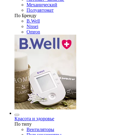
Механический
Полуавтомат
По Бренду
B.Well
Nissei
Omron
Красота и здоровье
По типу
Вентиляторы
Пульсоксиметры