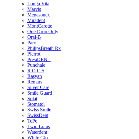
Longa Vita
Marvis
Megasonex
Miradent
MontCarotte
One Drop Only
Oral-B
Paro
PhilipsBreath Rx
Pierrot
PresiDENT
Punchale
R.O.C.S
Rasyan
Remars
Silver Care
Smile Guard
Splat
Stomatol
Swiss Smile
SwissDent
TePe
Twin Lotus
Waterdent
White Glo