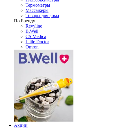
Термометры
Массажеры
Товары для дома
По Бренду
Revyline
B.Well
CS Medica
Little Doctor
Omron
Акции