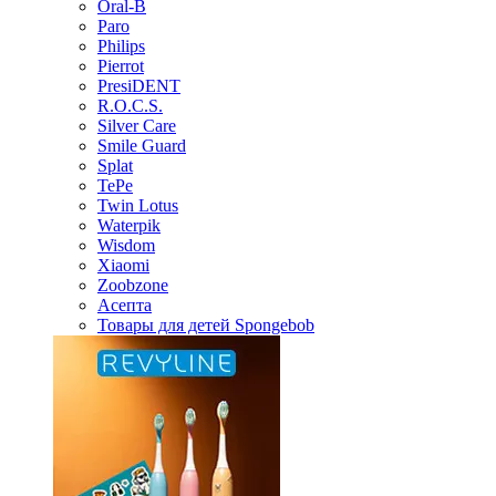
Oral-B
Paro
Philips
Pierrot
PresiDENT
R.O.C.S.
Silver Care
Smile Guard
Splat
TePe
Twin Lotus
Waterpik
Wisdom
Xiaomi
Zoobzone
Асепта
Товары для детей Spongebob