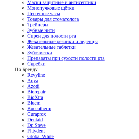
Маски защитные и антисептики
Монопучковые щётки
Песочные часы
Товары для стоматолога
Трейнеры
Зубные нити
Спреи для полости рта
Жевательные резинки и леденцы
Жевательные таблетки
Зубочистки
Препараты при сухости полости рта
Скребки
По Бренду
Revyline
Anya
Azotii
Biorepair
BioXtra
Bluem
Buccotherm
Curaprox
Dentaid
Dr. Steve
Fittydent
Global White