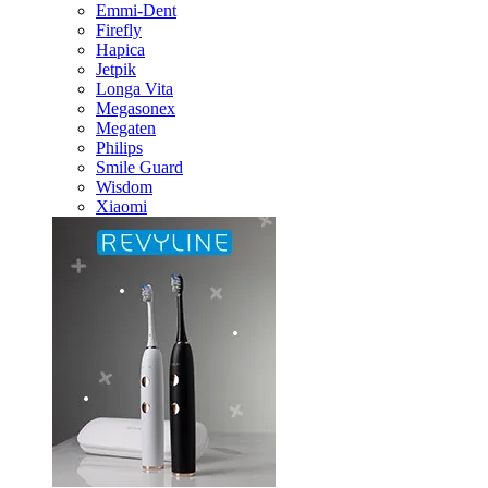
Emmi-Dent
Firefly
Hapica
Jetpik
Longa Vita
Megasonex
Megaten
Philips
Smile Guard
Wisdom
Xiaomi