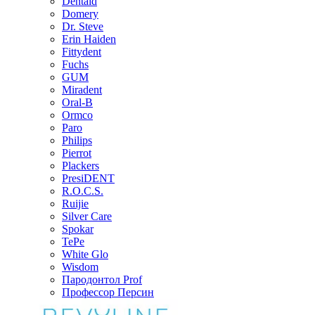
Dentaid
Domery
Dr. Steve
Erin Haiden
Fittydent
Fuchs
GUM
Miradent
Oral-B
Ormco
Paro
Philips
Pierrot
Plackers
PresiDENT
R.O.C.S.
Ruijie
Silver Care
Spokar
TePe
White Glo
Wisdom
Пародонтол Prof
Профессор Персин