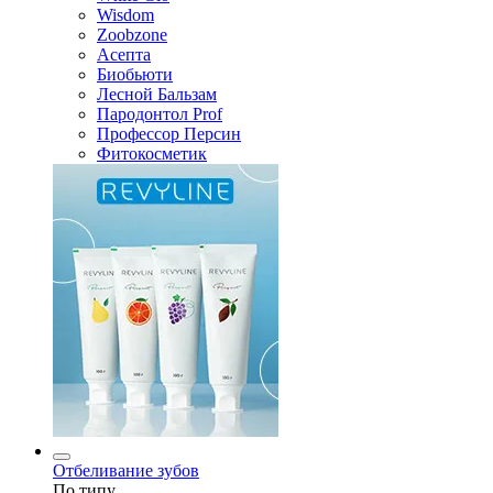
Wisdom
Zoobzone
Асепта
Биобьюти
Лесной Бальзам
Пародонтол Prof
Профессор Персин
Фитокосметик
Отбеливание зубов
По типу