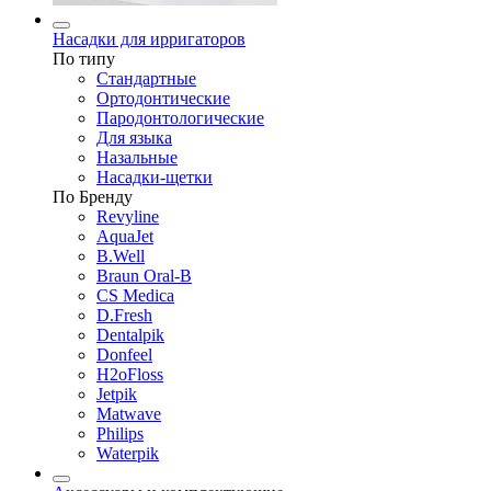
Насадки для ирригаторов
По типу
Стандартные
Ортодонтические
Пародонтологические
Для языка
Назальные
Насадки-щетки
По Бренду
Revyline
AquaJet
B.Well
Braun Oral-B
CS Medica
D.Fresh
Dentalpik
Donfeel
H2oFloss
Jetpik
Matwave
Philips
Waterpik