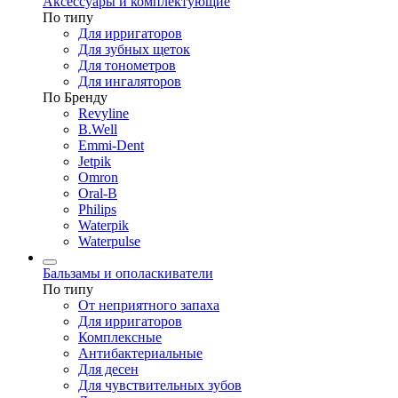
Аксессуары и комплектующие
По типу
Для ирригаторов
Для зубных щеток
Для тонометров
Для ингаляторов
По Бренду
Revyline
B.Well
Emmi-Dent
Jetpik
Omron
Oral-B
Philips
Waterpik
Waterpulse
Бальзамы и ополаскиватели
По типу
От неприятного запаха
Для ирригаторов
Комплексные
Антибактериальные
Для десен
Для чувствительных зубов