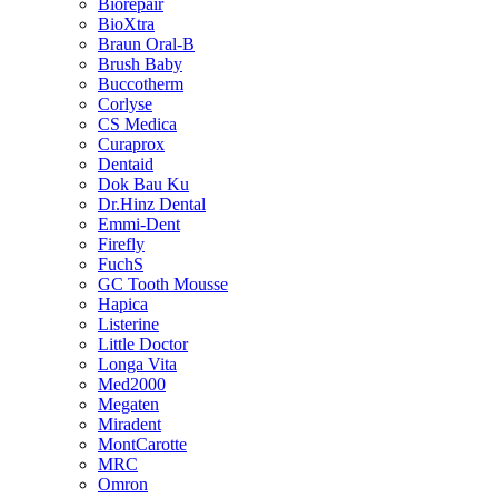
Biorepair
BioXtra
Braun Oral-B
Brush Baby
Buccotherm
Corlyse
CS Medica
Curaprox
Dentaid
Dok Bau Ku
Dr.Hinz Dental
Emmi-Dent
Firefly
FuchS
GC Tooth Mousse
Hapica
Listerine
Little Doctor
Longa Vita
Med2000
Megaten
Miradent
MontCarotte
MRC
Omron