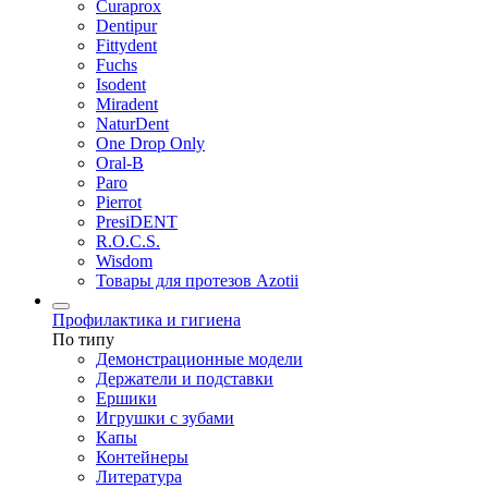
Curaprox
Dentipur
Fittydent
Fuchs
Isodent
Miradent
NaturDent
One Drop Only
Oral-B
Paro
Pierrot
PresiDENT
R.O.C.S.
Wisdom
Товары для протезов Azotii
Профилактика и гигиена
По типу
Демонстрационные модели
Держатели и подставки
Ершики
Игрушки с зубами
Капы
Контейнеры
Литература