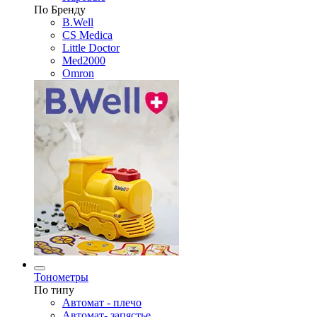
По Бренду
B.Well
CS Medica
Little Doctor
Med2000
Omron
Тонометры
По типу
Автомат - плечо
Автомат- запястье