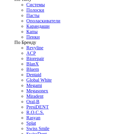
Системы
Полоски
Пасты
Ополаскиватели
Карандаши
Капы
Пенки
По Бренду
Revyline
ACP
Biorepair
BlanX
Bluem
Dentaid
Global White
Megami
Megasonex
Miradent
Oral-B
PresiDENT
R.O.C.S.
Rasyan
Splat
Swiss Smile
SwissDent