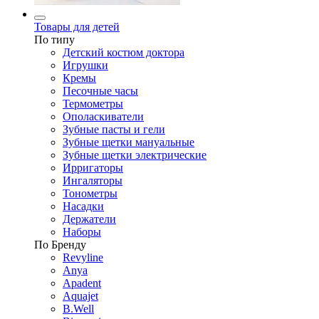
Товары для детей
По типу
Детский костюм доктора
Игрушки
Кремы
Песочные часы
Термометры
Ополаскиватели
Зубные пасты и гели
Зубные щетки мануальные
Зубные щетки электрические
Ирригаторы
Ингаляторы
Тонометры
Насадки
Держатели
Наборы
По Бренду
Revyline
Anya
Apadent
Aquajet
B.Well