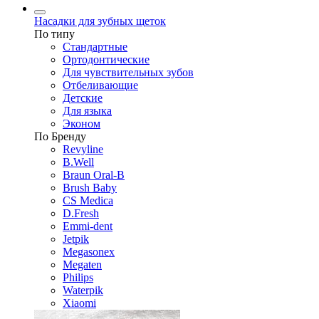
Насадки для зубных щеток
По типу
Стандартные
Ортодонтические
Для чувствительных зубов
Отбеливающие
Детские
Для языка
Эконом
По Бренду
Revyline
B.Well
Braun Oral-B
Brush Baby
CS Medica
D.Fresh
Emmi-dent
Jetpik
Megasonex
Megaten
Philips
Waterpik
Xiaomi