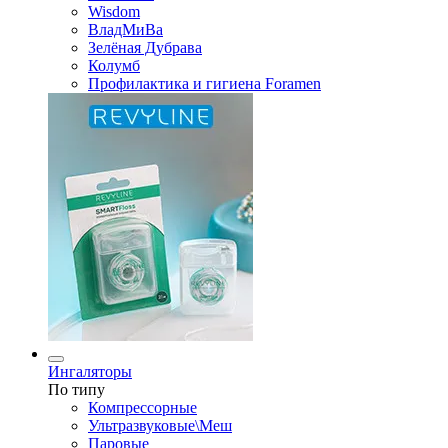
Wisdom
ВладМиВа
Зелёная Дубрава
Колумб
Профилактика и гигиена Foramen
Ингаляторы
По типу
Компрессорные
Ультразвуковые\Меш
Паровые