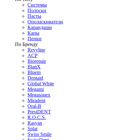
Системы
Полоски
Пасты
Ополаскиватели
Карандаши
Капы
Пенки
По Бренду
Revyline
ACP
Biorepair
BlanX
Bluem
Dentaid
Global White
Megami
Megasonex
Miradent
Oral-B
PresiDENT
R.O.C.S.
Rasyan
Splat
Swiss Smile
SwissDent