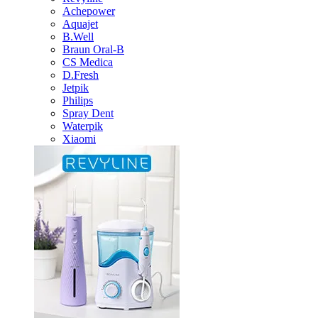
Achepower
Aquajet
B.Well
Braun Oral-B
CS Medica
D.Fresh
Jetpik
Philips
Spray Dent
Waterpik
Xiaomi