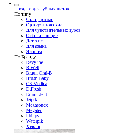
Насадки для зубных щеток
По типу
Стандартные
Ортодонтические
Для чувствительных зубов
Отбеливающие
Детские
Для языка
Эконом
По Бренду
Revyline
B.Well
Braun Oral-B
Brush Baby
CS Medica
D.Fresh
Emmi-dent
Jetpik
Megasonex
Megaten
Philips
Waterpik
Xiaomi