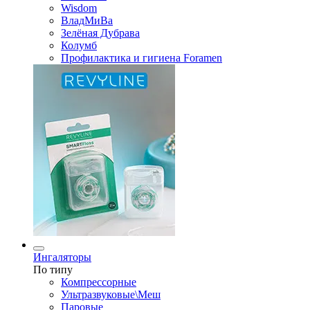
Wisdom
ВладМиВа
Зелёная Дубрава
Колумб
Профилактика и гигиена Foramen
Ингаляторы
По типу
Компрессорные
Ультразвуковые\Меш
Паровые