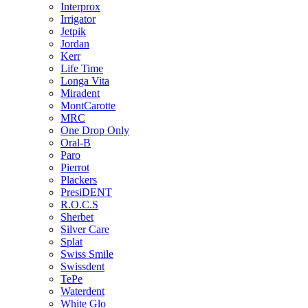
Interprox
Irrigator
Jetpik
Jordan
Kerr
Life Time
Longa Vita
Miradent
MontCarotte
MRC
One Drop Only
Oral-B
Paro
Pierrot
Plackers
PresiDENT
R.O.C.S
Sherbet
Silver Care
Splat
Swiss Smile
Swissdent
TePe
Waterdent
White Glo