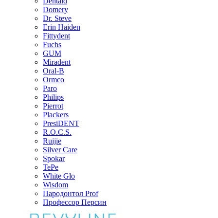
Dentaid
Domery
Dr. Steve
Erin Haiden
Fittydent
Fuchs
GUM
Miradent
Oral-B
Ormco
Paro
Philips
Pierrot
Plackers
PresiDENT
R.O.C.S.
Ruijie
Silver Care
Spokar
TePe
White Glo
Wisdom
Пародонтол Prof
Профессор Персин