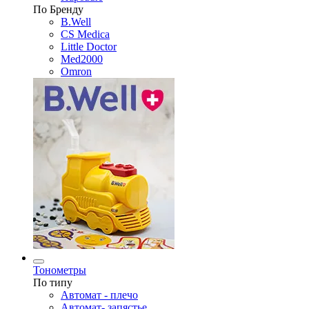
По Бренду
B.Well
CS Medica
Little Doctor
Med2000
Omron
Тонометры
По типу
Автомат - плечо
Автомат- запястье