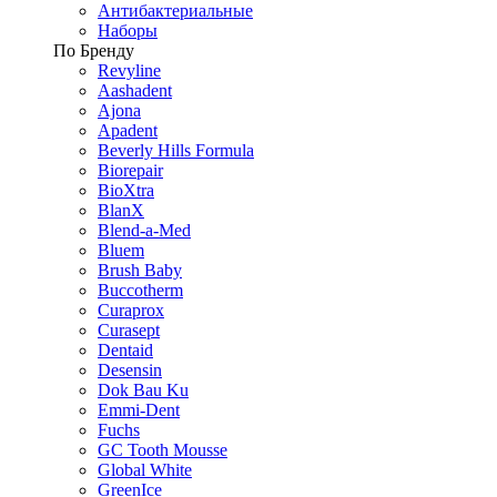
Антибактериальные
Наборы
По Бренду
Revyline
Aashadent
Ajona
Apadent
Beverly Hills Formula
Biorepair
BioXtra
BlanX
Blend-a-Med
Bluem
Brush Baby
Buccotherm
Curaprox
Curasept
Dentaid
Desensin
Dok Bau Ku
Emmi-Dent
Fuchs
GC Tooth Mousse
Global White
GreenIce