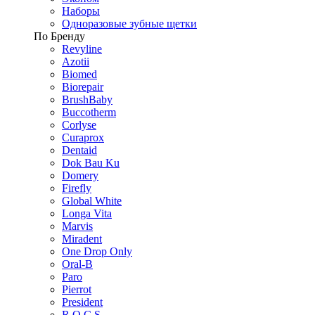
Наборы
Одноразовые зубные щетки
По Бренду
Revyline
Azotii
Biomed
Biorepair
BrushBaby
Buccotherm
Corlyse
Curaprox
Dentaid
Dok Bau Ku
Domery
Firefly
Global White
Longa Vita
Marvis
Miradent
One Drop Only
Oral-B
Paro
Pierrot
President
R.O.C.S.