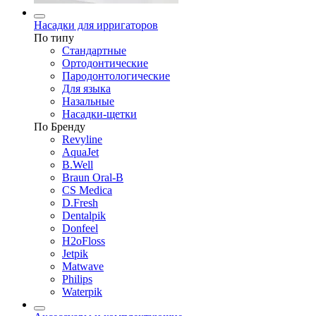
Насадки для ирригаторов
По типу
Стандартные
Ортодонтические
Пародонтологические
Для языка
Назальные
Насадки-щетки
По Бренду
Revyline
AquaJet
B.Well
Braun Oral-B
CS Medica
D.Fresh
Dentalpik
Donfeel
H2oFloss
Jetpik
Matwave
Philips
Waterpik