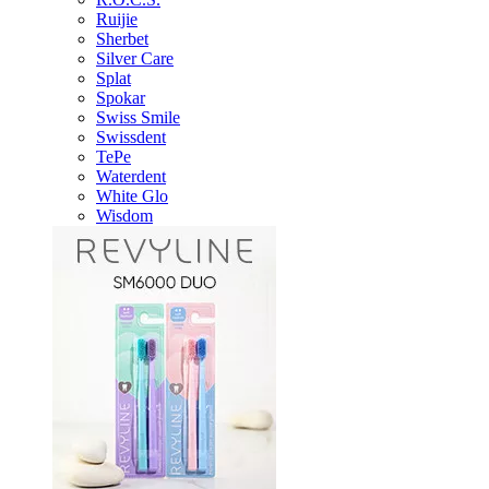
Ruijie
Sherbet
Silver Care
Splat
Spokar
Swiss Smile
Swissdent
TePe
Waterdent
White Glo
Wisdom