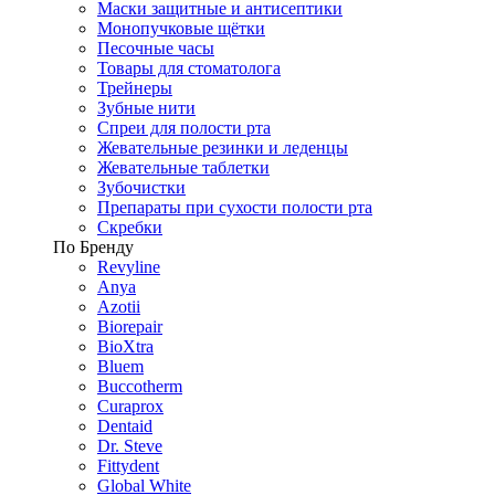
Маски защитные и антисептики
Монопучковые щётки
Песочные часы
Товары для стоматолога
Трейнеры
Зубные нити
Спреи для полости рта
Жевательные резинки и леденцы
Жевательные таблетки
Зубочистки
Препараты при сухости полости рта
Скребки
По Бренду
Revyline
Anya
Azotii
Biorepair
BioXtra
Bluem
Buccotherm
Curaprox
Dentaid
Dr. Steve
Fittydent
Global White