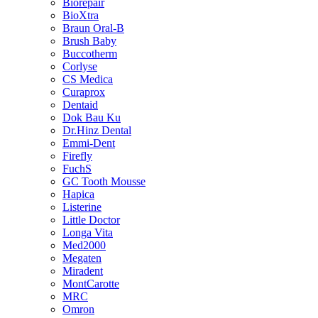
Biorepair
BioXtra
Braun Oral-B
Brush Baby
Buccotherm
Corlyse
CS Medica
Curaprox
Dentaid
Dok Bau Ku
Dr.Hinz Dental
Emmi-Dent
Firefly
FuchS
GC Tooth Mousse
Hapica
Listerine
Little Doctor
Longa Vita
Med2000
Megaten
Miradent
MontCarotte
MRC
Omron