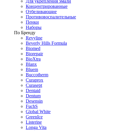
Для укрепления эмали
Концентрированные
Отбеливающие
Противовоспалительные
Пенки
Наборы
По Бренду
Revyline
Beverly Hills Formula
Biomed
Biorepair
BioXtra
Blanx
Bluem
Buccotherm
Curaprox
Curasept
Dentaid
Dentum
Desensin
FuchS
Global White
GreenIce
Listerine
Longa Vita