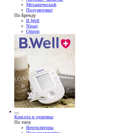
Механический
Полуавтомат
По Бренду
B.Well
Nissei
Omron
Красота и здоровье
По типу
Вентиляторы
Пульсоксиметры