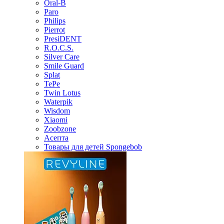
Oral-B
Paro
Philips
Pierrot
PresiDENT
R.O.C.S.
Silver Care
Smile Guard
Splat
TePe
Twin Lotus
Waterpik
Wisdom
Xiaomi
Zoobzone
Асепта
Товары для детей Spongebob