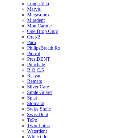
Longa Vita
Marvis
Megasonex
Miradent
MontCarotte
One Drop Only
Oral-B
Paro
PhilipsBreath Rx
Pierrot
PresiDENT
Punchale
R.O.C.S
Rasyan
Remars
Silver Care
Smile Guard
Splat
Stomatol
Swiss Smile
SwissDent
TePe
Twin Lotus
Waterdent
White Glo