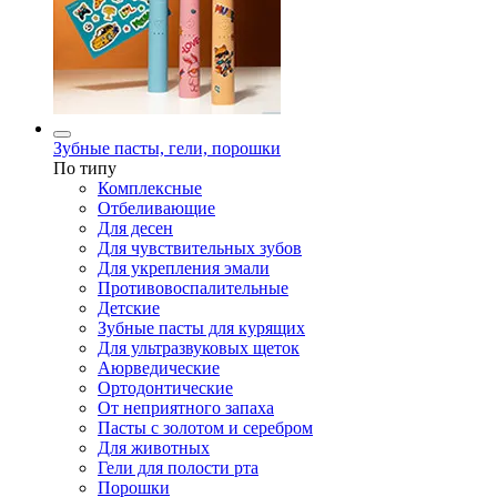
Зубные пасты, гели, порошки
По типу
Комплексные
Отбеливающие
Для десен
Для чувствительных зубов
Для укрепления эмали
Противовоспалительные
Детские
Зубные пасты для курящих
Для ультразвуковых щеток
Аюрведические
Ортодонтические
От неприятного запаха
Пасты с золотом и серебром
Для животных
Гели для полости рта
Порошки