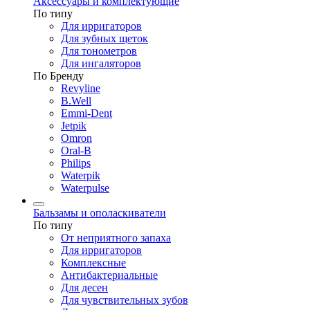
Аксессуары и комплектующие
По типу
Для ирригаторов
Для зубных щеток
Для тонометров
Для ингаляторов
По Бренду
Revyline
B.Well
Emmi-Dent
Jetpik
Omron
Oral-B
Philips
Waterpik
Waterpulse
Бальзамы и ополаскиватели
По типу
От неприятного запаха
Для ирригаторов
Комплексные
Антибактериальные
Для десен
Для чувствительных зубов