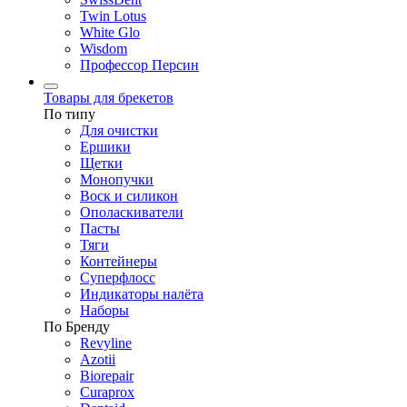
Twin Lotus
White Glo
Wisdom
Профессор Персин
Товары для брекетов
По типу
Для очистки
Ершики
Щетки
Монопучки
Воск и силикон
Ополаскиватели
Пасты
Тяги
Контейнеры
Суперфлосс
Индикаторы налёта
Наборы
По Бренду
Revyline
Azotii
Biorepair
Curaprox