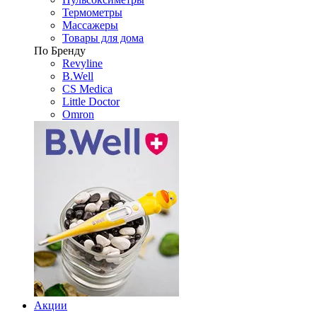
Термометры
Массажеры
Товары для дома
По Бренду
Revyline
B.Well
CS Medica
Little Doctor
Omron
Акции