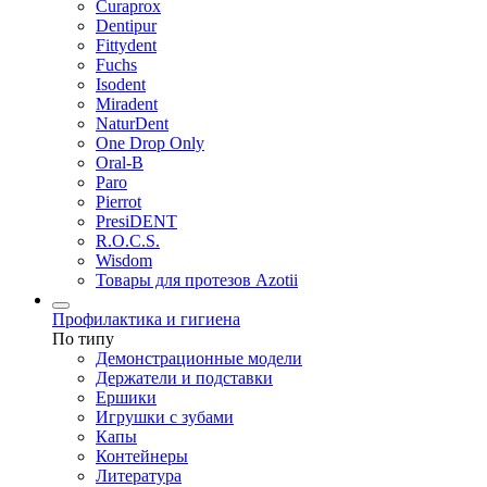
Curaprox
Dentipur
Fittydent
Fuchs
Isodent
Miradent
NaturDent
One Drop Only
Oral-B
Paro
Pierrot
PresiDENT
R.O.C.S.
Wisdom
Товары для протезов Azotii
Профилактика и гигиена
По типу
Демонстрационные модели
Держатели и подставки
Ершики
Игрушки с зубами
Капы
Контейнеры
Литература