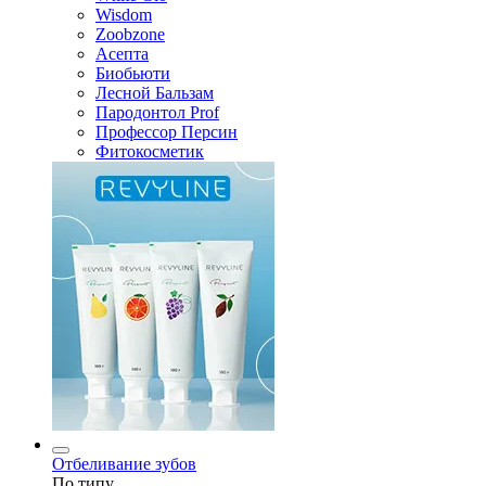
Wisdom
Zoobzone
Асепта
Биобьюти
Лесной Бальзам
Пародонтол Prof
Профессор Персин
Фитокосметик
Отбеливание зубов
По типу