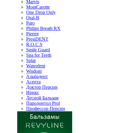
Marvis
MontCarotte
One Drop Only
Oral-B
Paro
Philips Breath RX
Pierrot
PresiDENT
R.O.C.S
Smile Guard
Spa for Teeth
Splat
Waterdent
Wisdom
Альбадент
Асепта
Доктор Персин
Ирикс
Лесной Бальзам
Пародонтол Prof
Профессор Персин