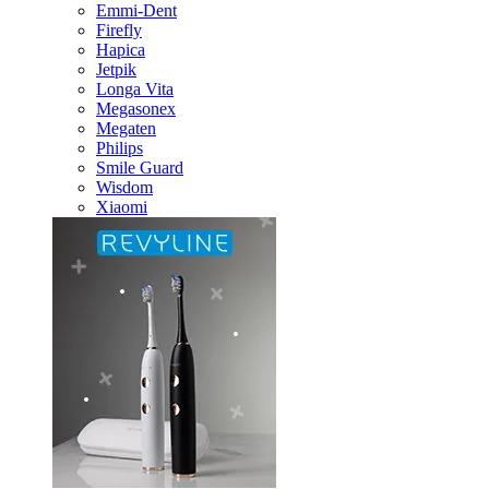
Emmi-Dent
Firefly
Hapica
Jetpik
Longa Vita
Megasonex
Megaten
Philips
Smile Guard
Wisdom
Xiaomi