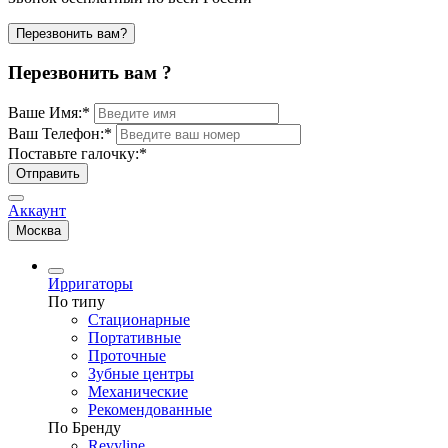
Перезвонить вам?
Перезвонить вам ?
Ваше Имя:
*
Ваш Телефон:
*
Поставьте галочку:
*
Отправить
Аккаунт
Москва
Ирригаторы
По типу
Стационарные
Портативные
Проточные
Зубные центры
Механические
Рекомендованные
По Бренду
Revyline