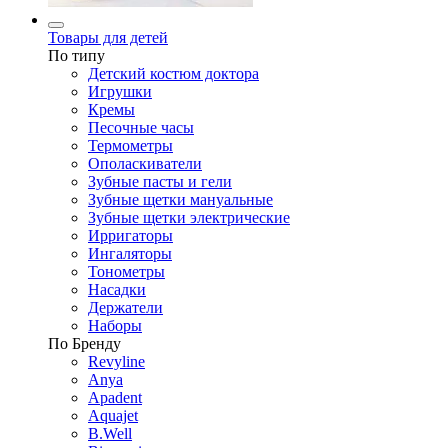
Товары для детей
По типу
Детский костюм доктора
Игрушки
Кремы
Песочные часы
Термометры
Ополаскиватели
Зубные пасты и гели
Зубные щетки мануальные
Зубные щетки электрические
Ирригаторы
Ингаляторы
Тонометры
Насадки
Держатели
Наборы
По Бренду
Revyline
Anya
Apadent
Aquajet
B.Well