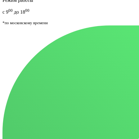
Режим работы
00
00
с 9
до 18
*по московскому времени