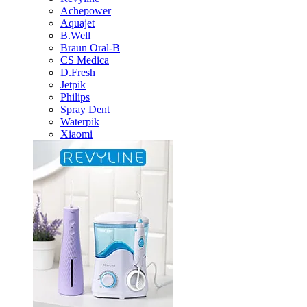
Achepower
Aquajet
B.Well
Braun Oral-B
CS Medica
D.Fresh
Jetpik
Philips
Spray Dent
Waterpik
Xiaomi