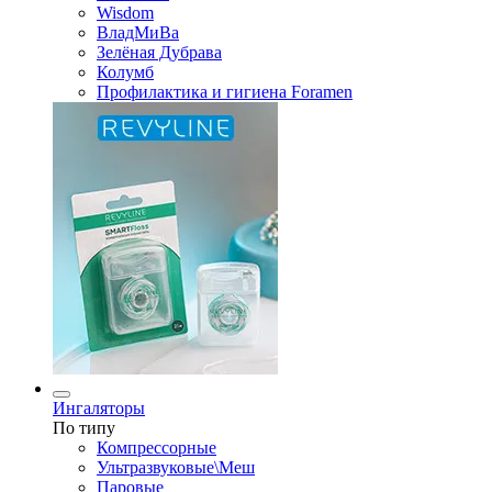
Wisdom
ВладМиВа
Зелёная Дубрава
Колумб
Профилактика и гигиена Foramen
Ингаляторы
По типу
Компрессорные
Ультразвуковые\Меш
Паровые