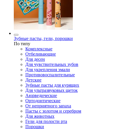
Зубные пасты, гели, порошки
По типу
Комплексные
Отбеливающие
Для десен
Для чувствительных зубов
Для укрепления эмали
Противовоспалительные
Детские
Зубные пасты для курящих
Для ультразвуковых щеток
Аюрведические
Ортодонтические
От неприятного запаха
Пасты с золотом и серебром
Для животных
Гели для полости рта
Порошки