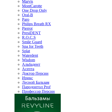
Marvis
MontCarotte
One Drop Only
Oral-B
Paro
Philips Breath RX
Pierrot
PresiDENT
R.O.C.S
Smile Guard
Spa for Teeth
Splat
Waterdent
Wisdom
Альбадент
Асепта
Доктор Персин
Ирикс
Лесной Бальзам
Пародонтол Prof
Профессор Персин