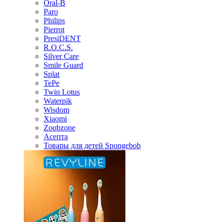
Oral-B
Paro
Philips
Pierrot
PresiDENT
R.O.C.S.
Silver Care
Smile Guard
Splat
TePe
Twin Lotus
Waterpik
Wisdom
Xiaomi
Zoobzone
Асепта
Товары для детей Spongebob