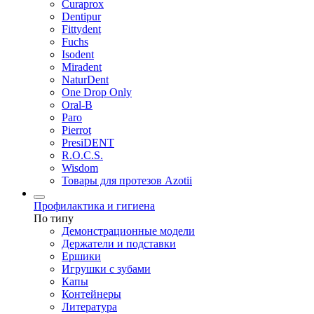
Curaprox
Dentipur
Fittydent
Fuchs
Isodent
Miradent
NaturDent
One Drop Only
Oral-B
Paro
Pierrot
PresiDENT
R.O.C.S.
Wisdom
Товары для протезов Azotii
Профилактика и гигиена
По типу
Демонстрационные модели
Держатели и подставки
Ершики
Игрушки с зубами
Капы
Контейнеры
Литература