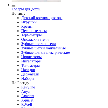
Товары для детей
По типу
Детский костюм доктора
Игрушки
Кремы
Песочные часы
Термометры
Ополаскиватели
Зубные пасты и гели
Зубные щетки мануальные
Зубные щетки электрические
Ирригаторы
Ингаляторы
Тонометры
Насадки
Держатели
Наборы
По Бренду
Revyline
Anya
Apadent
Aquajet
B.Well