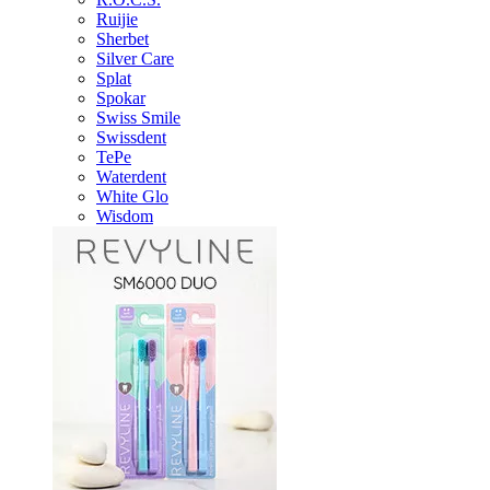
Ruijie
Sherbet
Silver Care
Splat
Spokar
Swiss Smile
Swissdent
TePe
Waterdent
White Glo
Wisdom