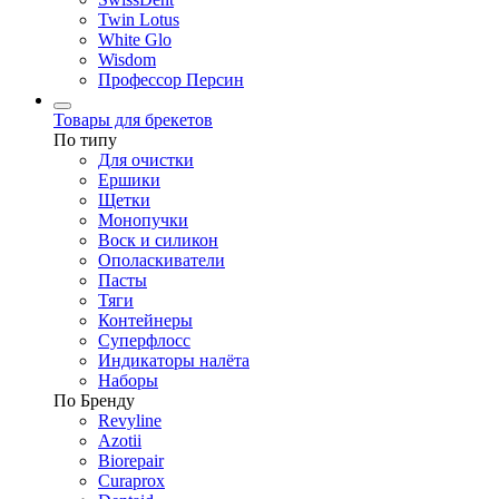
Twin Lotus
White Glo
Wisdom
Профессор Персин
Товары для брекетов
По типу
Для очистки
Ершики
Щетки
Монопучки
Воск и силикон
Ополаскиватели
Пасты
Тяги
Контейнеры
Суперфлосс
Индикаторы налёта
Наборы
По Бренду
Revyline
Azotii
Biorepair
Curaprox