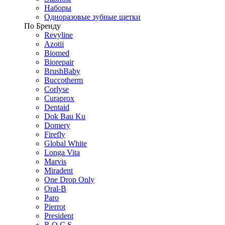
Наборы
Одноразовые зубные щетки
По Бренду
Revyline
Azotii
Biomed
Biorepair
BrushBaby
Buccotherm
Corlyse
Curaprox
Dentaid
Dok Bau Ku
Domery
Firefly
Global White
Longa Vita
Marvis
Miradent
One Drop Only
Oral-B
Paro
Pierrot
President
R.O.C.S.