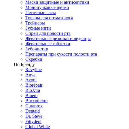
Маски защитные и антисептики
Монопучковые щётки
Песочные часы
Товары для стоматолога
Трейнеры
Зубные нити
Спреи для полости рта
Жевательные резинки и леденцы
Жевательные таблетки
Зубочистки
Препараты при сухости полости рта
Скребки
По Бренду
Revyline
Anya
Azotii
Biorepair
BioXtra
Bluem
Buccotherm
Curaprox
Dentaid
Dr. Steve
Fittydent
Global White