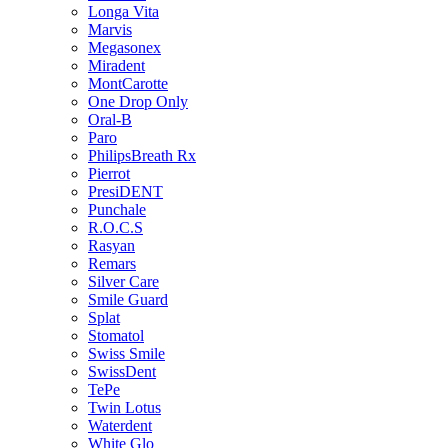
Longa Vita
Marvis
Megasonex
Miradent
MontCarotte
One Drop Only
Oral-B
Paro
PhilipsBreath Rx
Pierrot
PresiDENT
Punchale
R.O.C.S
Rasyan
Remars
Silver Care
Smile Guard
Splat
Stomatol
Swiss Smile
SwissDent
TePe
Twin Lotus
Waterdent
White Glo