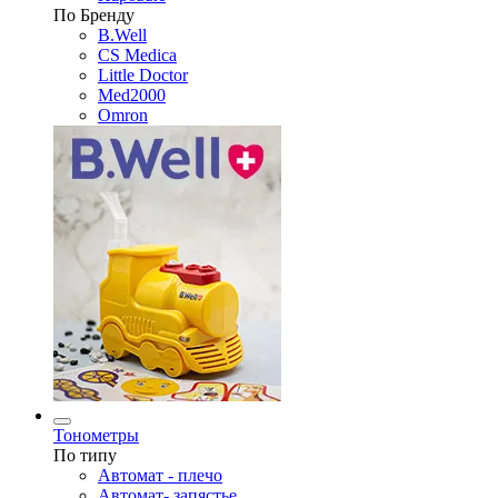
По Бренду
B.Well
CS Medica
Little Doctor
Med2000
Omron
Тонометры
По типу
Автомат - плечо
Автомат- запястье