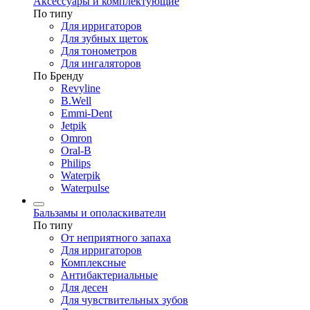
Аксессуары и комплектующие
По типу
Для ирригаторов
Для зубных щеток
Для тонометров
Для ингаляторов
По Бренду
Revyline
B.Well
Emmi-Dent
Jetpik
Omron
Oral-B
Philips
Waterpik
Waterpulse
Бальзамы и ополаскиватели
По типу
От неприятного запаха
Для ирригаторов
Комплексные
Антибактериальные
Для десен
Для чувствительных зубов