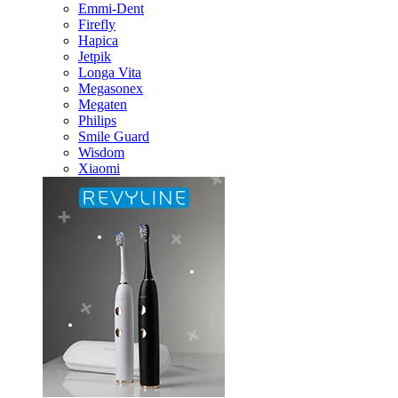
Emmi-Dent
Firefly
Hapica
Jetpik
Longa Vita
Megasonex
Megaten
Philips
Smile Guard
Wisdom
Xiaomi