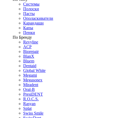
Системы
Полоски
Пасты
Ополаскиватели
Карандаши
Капы
Пенки
По Бренду
Revyline
ACP
Biorepair
BlanX
Bluem
Dentaid
Global White
Megami
Megasonex
Miradent
Oral-B
PresiDENT
R.O.C.S.
Rasyan
Splat
Swiss Smile
SwissDent