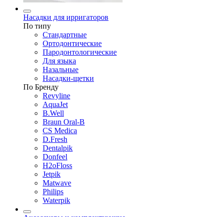
Насадки для ирригаторов
По типу
Стандартные
Ортодонтические
Пародонтологические
Для языка
Назальные
Насадки-щетки
По Бренду
Revyline
AquaJet
B.Well
Braun Oral-B
CS Medica
D.Fresh
Dentalpik
Donfeel
H2oFloss
Jetpik
Matwave
Philips
Waterpik