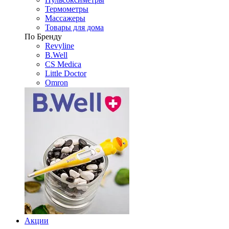
Термометры
Массажеры
Товары для дома
По Бренду
Revyline
B.Well
CS Medica
Little Doctor
Omron
Акции