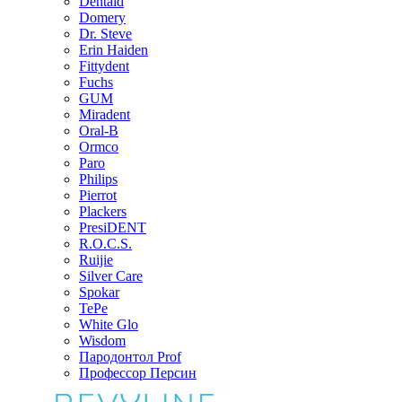
Dentaid
Domery
Dr. Steve
Erin Haiden
Fittydent
Fuchs
GUM
Miradent
Oral-B
Ormco
Paro
Philips
Pierrot
Plackers
PresiDENT
R.O.C.S.
Ruijie
Silver Care
Spokar
TePe
White Glo
Wisdom
Пародонтол Prof
Профессор Персин