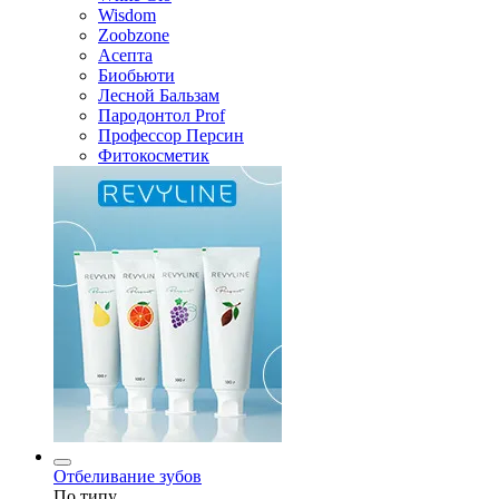
Wisdom
Zoobzone
Асепта
Биобьюти
Лесной Бальзам
Пародонтол Prof
Профессор Персин
Фитокосметик
Отбеливание зубов
По типу