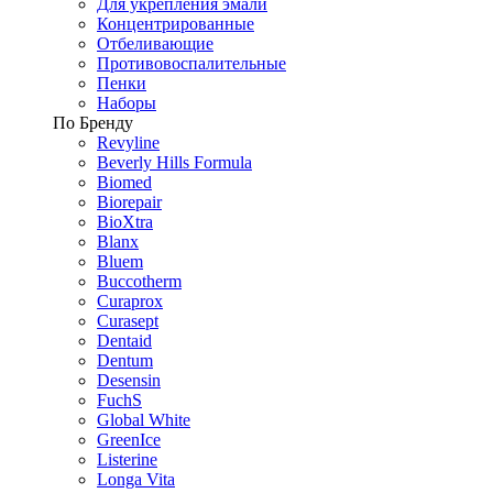
Для укрепления эмали
Концентрированные
Отбеливающие
Противовоспалительные
Пенки
Наборы
По Бренду
Revyline
Beverly Hills Formula
Biomed
Biorepair
BioXtra
Blanx
Bluem
Buccotherm
Curaprox
Curasept
Dentaid
Dentum
Desensin
FuchS
Global White
GreenIce
Listerine
Longa Vita