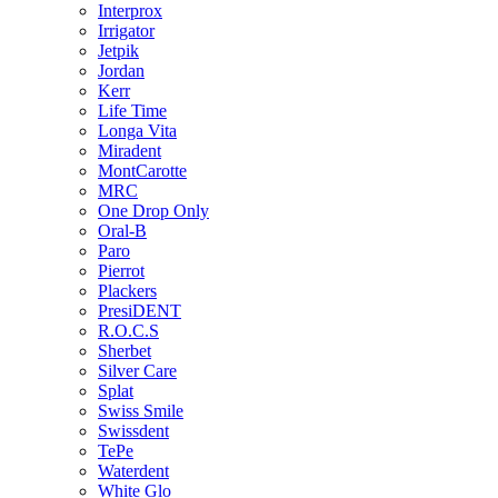
Interprox
Irrigator
Jetpik
Jordan
Kerr
Life Time
Longa Vita
Miradent
MontCarotte
MRC
One Drop Only
Oral-B
Paro
Pierrot
Plackers
PresiDENT
R.O.C.S
Sherbet
Silver Care
Splat
Swiss Smile
Swissdent
TePe
Waterdent
White Glo