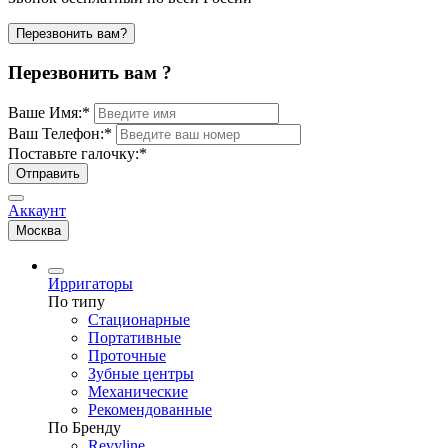
Перезвонить вам?
Перезвонить вам ?
Ваше Имя:
*
Ваш Телефон:
*
Поставьте галочку:
*
Отправить
Аккаунт
Москва
Ирригаторы
По типу
Стационарные
Портативные
Проточные
Зубные центры
Механические
Рекомендованные
По Бренду
Revyline