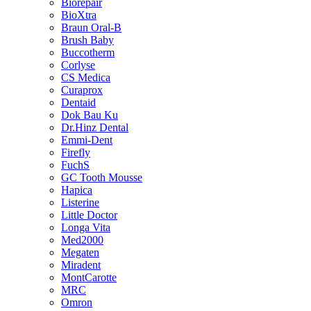
Biorepair
BioXtra
Braun Oral-B
Brush Baby
Buccotherm
Corlyse
CS Medica
Curaprox
Dentaid
Dok Bau Ku
Dr.Hinz Dental
Emmi-Dent
Firefly
FuchS
GC Tooth Mousse
Hapica
Listerine
Little Doctor
Longa Vita
Med2000
Megaten
Miradent
MontCarotte
MRC
Omron