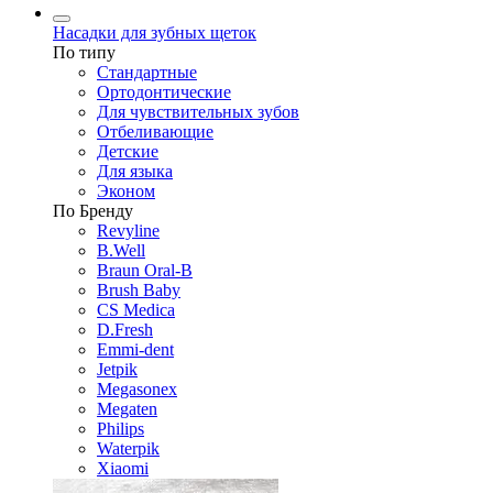
Насадки для зубных щеток
По типу
Стандартные
Ортодонтические
Для чувствительных зубов
Отбеливающие
Детские
Для языка
Эконом
По Бренду
Revyline
B.Well
Braun Oral-B
Brush Baby
CS Medica
D.Fresh
Emmi-dent
Jetpik
Megasonex
Megaten
Philips
Waterpik
Xiaomi