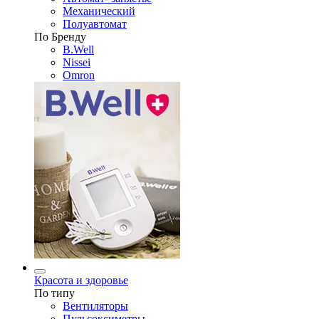
Механический
Полуавтомат
По Бренду
B.Well
Nissei
Omron
Красота и здоровье
По типу
Вентиляторы
Пульсоксиметры