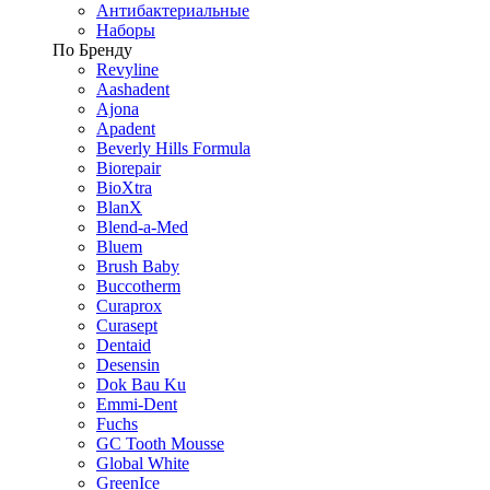
Антибактериальные
Наборы
По Бренду
Revyline
Aashadent
Ajona
Apadent
Beverly Hills Formula
Biorepair
BioXtra
BlanX
Blend-a-Med
Bluem
Brush Baby
Buccotherm
Curaprox
Curasept
Dentaid
Desensin
Dok Bau Ku
Emmi-Dent
Fuchs
GC Tooth Mousse
Global White
GreenIce